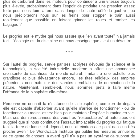
plus de carburant dans les moteurs pour continuer à une vitesse toujours
plus élevée, probablement dans l’espoir de produire une pression assez
forte pour nous faire atterrir sans danger de l’autre côté du gouffre ; ou
nous précipiterons nous sur les freins pour stopper le train aussi
rapidement que possible en faisant grincer les roues et tomber les
bagages ?
Le progrès est le mythe qui nous assure que "en avant toute" n’a jamais
tort. L’écologie est la discipline qui nous enseigne que c’est un désastre.
* * *
Sur l’autel du progrès, servie par ses acolytes dévoués (la science et la
technologie), la société industrielle moderne a offert une abondance
croissante de sacrifices du monde naturel. Imitant à une échelle plus
grandiose et plus dévastatrice encore, les rites religieux des empires
précédents construits sur des vanités semblables de domination de la
nature. Maintenant, semble-t-il, nous sommes prêts à faire même
l’offrande de la biosphère elle-même...
Personne ne connaît la résistance de la biosphère, combien de dégâts
elle est capable d’absorber avant qu’elle n’arrête de fonctionner - ou de
fonctionner au moins assez bien pour maintenir l’espèce humaine en vie.
Mais ces dernières années des voix très "respectables" et autorisées ont
suggéré que si nous continuons l’assaut implacable du progrès qui fatigue
tant la terre de laquelle il dépend, nous atteindrons ce point dans un très
proche avenir. Le Worldwatch Institute qui publie les mesures annuelles
de ce genre de choses, a averti qu’il n’y a pas un système de support de