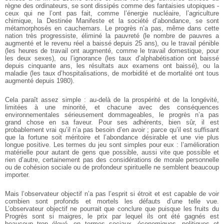
règne des ordinateurs, se sont dissipés comme des fantaisies utopiques -
ceux qui ne l’ont pas fait, comme l’énergie nucléaire, l’agriculture
chimique, la Destinée Manifeste et la société d’abondance, se sont
métamorphosés en cauchemars. Le progrès n’a pas, même dans cette
nation très progressiste, éliminé la pauvreté (le nombre de pauvres a
augmenté et le revenu réel a baissé depuis 25 ans), ou le travail pénible
(les heures de travail ont augmenté, comme le travail domestique, pour
les deux sexes), ou l’ignorance (les taux d’alphabétisation ont baissé
depuis cinquante ans, les résultats aux examens ont baissé), ou la
maladie (les taux d’hospitalisations, de morbidité et de mortalité ont tous
augmenté depuis 1980).
Cela paraît assez simple : au-delà de la prospérité et de la longévité,
limitées à une minorité, et chacune avec des conséquences
environnementales sérieusement dommageables, le progrès n’a pas
grand chose en sa faveur. Pour ses adhérents, bien sûr, il est
probablement vrai qu’il n’a pas besoin d’en avoir ; parce qu’il est suffisant
que la fortune soit méritoire et l’abondance désirable et une vie plus
longue positive. Les termes du jeu sont simples pour eux : l’amélioration
matérielle pour autant de gens que possible, aussi vite que possible et
rien d’autre, certainement pas des considérations de morale personnelle
ou de cohésion sociale ou de profondeur spirituelle ne semblent beaucoup
importer.
Mais l’observateur objectif n’a pas l’esprit si étroit et est capable de voir
combien sont profonds et mortels les défauts d’une telle vue.
L’observateur objectif ne pourrait que conclure que puisque les fruits du
Progrès sont si maigres, le prix par lequel ils ont été gagnés est
beaucoup trop élevé, en termes sociaux, économiques, politiques et