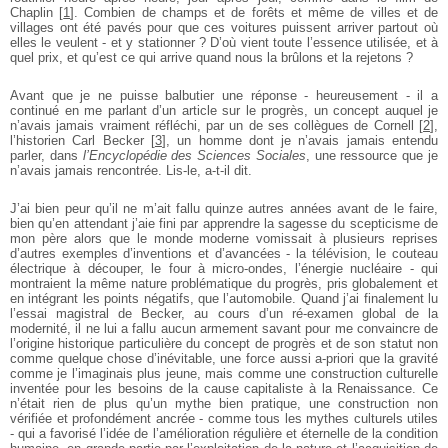
Chaplin
[
1
]
. Combien de champs et de forêts et même de villes et de
villages ont été pavés pour que ces voitures puissent arriver partout où
elles le veulent - et y stationner ? D’où vient toute l’essence utilisée, et à
quel prix, et qu’est ce qui arrive quand nous la brûlons et la rejetons ?
Avant que je ne puisse balbutier une réponse - heureusement - il a
continué en me parlant d’un article sur le progrès, un concept auquel je
n’avais jamais vraiment réfléchi, par un de ses collègues de Cornell
[
2
]
,
l’historien Carl Becker
[
3
]
, un homme dont je n’avais jamais entendu
parler, dans
l’Encyclopédie des Sciences Sociales
, une ressource que je
n’avais jamais rencontrée. Lis-le, a-t-il dit.
J’ai bien peur qu’il ne m’ait fallu quinze autres années avant de le faire,
bien qu’en attendant j’aie fini par apprendre la sagesse du scepticisme de
mon père alors que le monde moderne vomissait à plusieurs reprises
d’autres exemples d’inventions et d’avancées - la télévision, le couteau
électrique à découper, le four à micro-ondes, l’énergie nucléaire - qui
montraient la même nature problématique du progrès, pris globalement et
en intégrant les points négatifs, que l’automobile. Quand j’ai finalement lu
l’essai magistral de Becker, au cours d’un ré-examen global de la
modernité, il ne lui a fallu aucun armement savant pour me convaincre de
l’origine historique particulière du concept de progrès et de son statut non
comme quelque chose d’inévitable, une force aussi a-priori que la gravité
comme je l’imaginais plus jeune, mais comme une construction culturelle
inventée pour les besoins de la cause capitaliste à la Renaissance. Ce
n’était rien de plus qu’un mythe bien pratique, une construction non
vérifiée et profondément ancrée - comme tous les mythes culturels utiles
- qui a favorisé l’idée de l’amélioration régulière et éternelle de la condition