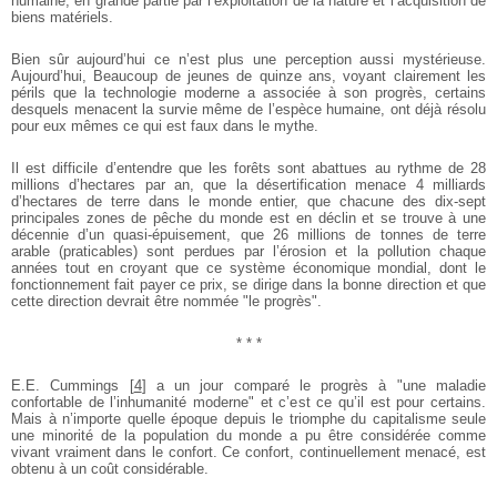
humaine, en grande partie par l’exploitation de la nature et l’acquisition de
biens matériels.
Bien sûr aujourd’hui ce n’est plus une perception aussi mystérieuse.
Aujourd’hui, Beaucoup de jeunes de quinze ans, voyant clairement les
périls que la technologie moderne a associée à son progrès, certains
desquels menacent la survie même de l’espèce humaine, ont déjà résolu
pour eux mêmes ce qui est faux dans le mythe.
Il est difficile d’entendre que les forêts sont abattues au rythme de 28
millions d’hectares par an, que la désertification menace 4 milliards
d’hectares de terre dans le monde entier, que chacune des dix-sept
principales zones de pêche du monde est en déclin et se trouve à une
décennie d’un quasi-épuisement, que 26 millions de tonnes de terre
arable (praticables) sont perdues par l’érosion et la pollution chaque
années tout en croyant que ce système économique mondial, dont le
fonctionnement fait payer ce prix, se dirige dans la bonne direction et que
cette direction devrait être nommée "le progrès".
* * *
E.E. Cummings
[
4
]
a un jour comparé le progrès à "une maladie
confortable de l’inhumanité moderne" et c’est ce qu’il est pour certains.
Mais à n’importe quelle époque depuis le triomphe du capitalisme seule
une minorité de la population du monde a pu être considérée comme
vivant vraiment dans le confort. Ce confort, continuellement menacé, est
obtenu à un coût considérable.