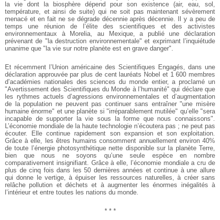
la vie dont la biosphère dépend pour son existence (air, eau, sol,
température, et ainsi de suite) qui ne soit pas maintenant sévèrement
menacé et en fait ne se dégrade décennie après décennie. Il y a peu de
temps une réunion de l’élite des scientifiques et des activistes
environnementaux à Morelia, au Mexique, a publié une déclaration
prévenant de "la destruction environnementale" et exprimant l’inquiétude
unanime que "la vie sur notre planète est en grave danger".
Et récemment l’Union américaine des Scientifiques Engagés, dans une
déclaration approuvée par plus de cent lauréats Nobel et 1 600 membres
d’académies nationales des sciences du monde entier, a proclamé un
"Avertissement des Scientifiques du Monde à l’humanité" qui déclare que
les rythmes actuels d’agressions environnementales et d’augmentation
de la population ne peuvent pas continuer sans entraîner "une misère
humaine énorme" et une planète si "irréparablement mutilée" qu’elle "sera
incapable de supporter la vie sous la forme que nous connaissons".
L’économie mondiale de la haute technologie n’écoutera pas ; ne peut pas
écouter. Elle continue rapidement son expansion et son exploitation.
Grâce à elle, les êtres humains consomment annuellement environ 40%
de toute l’énergie photosynthétique nette disponible sur la planète Terre,
bien que nous ne soyons qu’une seule espèce en nombre
comparativement insignifiant. Grâce à elle, l’économie mondiale a cru de
plus de cinq fois dans les 50 dernières années et continue à une allure
qui donne le vertige, à épuiser les ressources naturelles, à créer sans
relâche pollution et déchets et à augmenter les énormes inégalités à
l’intérieur et entre toutes les nations du monde.
* * *