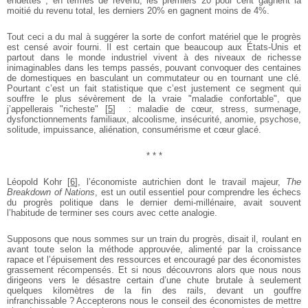
endettés ; en termes de revenu, les premiers 20 pour cent gagnent la
moitié du revenu total, les derniers 20% en gagnent moins de 4%.
Tout ceci a du mal à suggérer la sorte de confort matériel que le progrès
est censé avoir fourni. Il est certain que beaucoup aux États-Unis et
partout dans le monde industriel vivent à des niveaux de richesse
inimaginables dans les temps passés, pouvant convoquer des centaines
de domestiques en basculant un commutateur ou en tournant une clé.
Pourtant c’est un fait statistique que c’est justement ce segment qui
souffre le plus sévèrement de la vraie "maladie confortable", que
j’appellerais "richeste"
[
5
]
: maladie de cœur, stress, surmenage,
dysfonctionnements familiaux, alcoolisme, insécurité, anomie, psychose,
solitude, impuissance, aliénation, consumérisme et cœur glacé.
* * *
Léopold Kohr
[
6
]
, l’économiste autrichien dont le travail majeur,
The
Breakdown of Nations
, est un outil essentiel pour comprendre les échecs
du progrès politique dans le dernier demi-millénaire, avait souvent
l’habitude de terminer ses cours avec cette analogie.
Supposons que nous sommes sur un train du progrès, disait il, roulant en
avant toute selon la méthode approuvée, alimenté par la croissance
rapace et l’épuisement des ressources et encouragé par des économistes
grassement récompensés. Et si nous découvrons alors que nous nous
dirigeons vers le désastre certain d’une chute brutale à seulement
quelques kilomètres de la fin des rails, devant un gouffre
infranchissable ? Accepterons nous le conseil des économistes de mettre