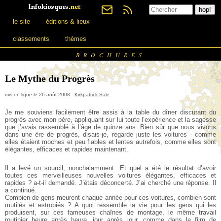
le site
éditions & lieux
classements
thèmes
BROCHURES
Le Mythe du Progrès
mis en ligne le 26 août 2008 -
Kirkpatrick Sale
Je me souviens facilement être assis à la table du dîner discutant du
progrès avec mon père, appliquant sur lui toute l’expérience et la sagesse
que j’avais rassemblé à l’âge de quinze ans. Bien sûr que nous vivons
dans une ère de progrès, disais-je, regarde juste les voitures - comme
elles étaient moches et peu fiables et lentes autrefois, comme elles sont
élégantes, efficaces et rapides maintenant.
Il a levé un sourcil, nonchalamment. Et quel a été le résultat d’avoir
toutes ces merveilleuses nouvelles voitures élégantes, efficaces et
rapides ? a-t-il demandé. J’étais déconcerté. J’ai cherché une réponse. Il
a continué.
Combien de gens meurent chaque année pour ces voitures, combien sont
mutilés et estropiés ? A quoi ressemble la vie pour les gens qui les
produisent, sur ces fameuses chaînes de montage, le même travail
routinier heure après heure, jour après jour, comme dans le film de