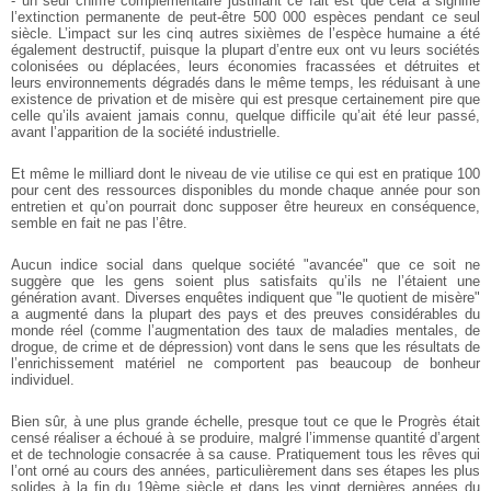
- un seul chiffre complémentaire justifiant ce fait est que cela a signifié
l’extinction permanente de peut-être 500 000 espèces pendant ce seul
siècle. L’impact sur les cinq autres sixièmes de l’espèce humaine a été
également destructif, puisque la plupart d’entre eux ont vu leurs sociétés
colonisées ou déplacées, leurs économies fracassées et détruites et
leurs environnements dégradés dans le même temps, les réduisant à une
existence de privation et de misère qui est presque certainement pire que
celle qu’ils avaient jamais connu, quelque difficile qu’ait été leur passé,
avant l’apparition de la société industrielle.
Et même le milliard dont le niveau de vie utilise ce qui est en pratique 100
pour cent des ressources disponibles du monde chaque année pour son
entretien et qu’on pourrait donc supposer être heureux en conséquence,
semble en fait ne pas l’être.
Aucun indice social dans quelque société "avancée" que ce soit ne
suggère que les gens soient plus satisfaits qu’ils ne l’étaient une
génération avant. Diverses enquêtes indiquent que "le quotient de misère"
a augmenté dans la plupart des pays et des preuves considérables du
monde réel (comme l’augmentation des taux de maladies mentales, de
drogue, de crime et de dépression) vont dans le sens que les résultats de
l’enrichissement matériel ne comportent pas beaucoup de bonheur
individuel.
Bien sûr, à une plus grande échelle, presque tout ce que le Progrès était
censé réaliser a échoué à se produire, malgré l’immense quantité d’argent
et de technologie consacrée à sa cause. Pratiquement tous les rêves qui
l’ont orné au cours des années, particulièrement dans ses étapes les plus
solides à la fin du 19ème siècle et dans les vingt dernières années du