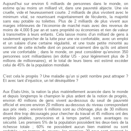
Aujourd’hui sur environ 6 milliards de personnes dans le monde, on
estime qu’au moins un milliard vit, dans une pauvreté abjecte. Une vie
cruelle, vide et heureusement courte. 2 milliards de plus vivotent avec le
minimum vital, se nourrissant majoritairement de féculents, la majorité
sans eau potable ou toilettes. Plus de 2 milliards de plus vivent aux
marges inférieures de l’économie de marché mais avec des revenus de
moins de 4,000 $ par an et sans propriété ou économies et rien de valeur
à transmettre à leurs enfants. Cela laisse moins d’un milliard de gens à
seulement approcher de la lutte pour une vie confortable, avec un emploi
et un salaire d’une certaine régularité, et une toute petite minorité au
sommet de cette échelle dont on pourrait vraiment dire qu’ils ont atteint
une vie confortable ; dans le monde, on peut considérer qu’environ 350
personnes sont milliardaires (en dollar US - pour légèrement plus de 3
millions de millionnaires), et le total de leurs biens est estimé excéder
celui de 45% de la population mondiale.
C’est cela le progrès ? Une maladie qu’un si petit nombre peut attraper ?
Et avec tant d’injustice, un tel déséquilibre ?
Aux États-Unis, la nation la plus matériellement avancée dans le monde
et depuis longtemps le champion le plus ardent de la notion de progrès,
environ 40 millions de gens vivent au-dessous du seuil de pauvreté
officiel et encore environ 20 millions au-dessous du niveau correspondant
aux prix réels ; environ 6 millions sont au chômage, plus de 30 millions
disent être trop découragés pour chercher du travail et 45 millions ont des
emplois jetables, provisoires et à temps partiel, sans avantages ou
sécurité. Les premiers 5% de la population possèdent les deux-tiers de la
richesse totale ; 60% ne possèdent aucun bien matériel ou sont