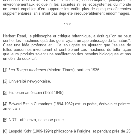
environnementaux et que ni les sociétés ni les écosystèmes du monde
ne seront capables d’en supporter les coûts plus de quelques décennies
supplémentaires, s’ils n’ont pas déjà été irrécupérablement endommagés.
* * *
Herbert Read, le philosophe et critique britannique, a écrit qu’"on ne peut
confier les machines qu’à des gens ayant un apprentissage de la nature".
C’est une idée profonde et il l’a soulignée en ajoutant que "seules de
telles personnes inventeront et contrôleront ces machines de telle façon
que leurs produits soient une amélioration des besoins biologiques et pas
un déni de ceux-ci".
[
1
]
Les Temps modernes
(Modern Times), sorti en 1936.
[
2
]
Université new-yorkaise.
[
3
]
Historien américain (1873-1945).
[
4
]
Edward Estlin Cummings (1894-1962) est un poète, écrivain et peintre
américain
[
5
]
NDT : affluenza, richesse-peste
[
6
]
Leopold Kohr (1909-1994) philosophe à l’origine, et pendant près de 25