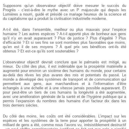
Supposons qu’un observateur objectif doive mesurer le succès du
Progrès - c’est-à-dire le mythe avec un P majuscule qui depuis les
Lumières a nourri, guidé et présidé ce mariage heureux de la science et
du capitalisme qui a produit la civilisation industrielle moderne.
A-t-il été, dans l’ensemble, meilleur ou plus mauvais pour l’espèce
humaine ? Les autres espèces ? A-t-il apporté plus de bonheur aux gens
qu’il n’y en avait auparavant ? Plus de justice ? Plus d’égalité ? Plus
d’efficacité ? Et si ses fins se sont montrées plus favorables que moins,
qu’en est il de ses moyens ? À quel prix ses bénéfices ont-ils été
obtenus ? Et est-ce qu’ils sont soutenables ?
L’observateur objectif devrait conclure que le palmarès est mitigé, au
mieux. Du côté des plus, il est indéniable que la prospérité matérielle a
augmenté pour environ un sixième des humains du monde, pour certains
au-delà des rêves les plus avares des rois et potentats du passé. Le
monde a développé des systèmes de transport et de communication qui
permettent aux gens, aux marchandises et à l’information d’être
échangés à une échelle et à une vitesse jamais possible auparavant. Et
pour peut-être un tiers de ces humains la longévité a été augmentée,
avec une amélioration générale de la santé et de l’hygiène publique qui a
permis l’expansion du nombres des humains d’un facteur dix dans les
trois derniers siècles.
Du côté des moins, les coûts ont été considérables. L’impact sur les
espèces et les systèmes de la terre pour apporter la prospérité à un
milliard de gens a été, comme nous l’avons vu, irrésistiblement destructif