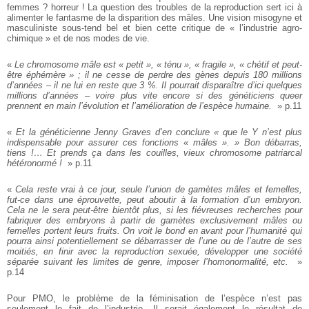
femmes ? horreur ! La question des troubles de la reproduction sert ici à
alimenter le fantasme de la disparition des mâles. Une vision misogyne et
masculiniste sous-tend bel et bien cette critique de « l’industrie agro-
chimique » et de nos modes de vie.
«
Le chromosome mâle est « petit », « ténu », « fragile », « chétif et peut-
être éphémère » ; il ne cesse de perdre des gènes depuis 180 millions
d’années – il ne lui en reste que 3 %. Il pourrait disparaître d’ici quelques
millions d’années – voire plus vite encore si des généticiens queer
prennent en main l’évolution et l’amélioration de l’espèce humaine.
» p.11
«
Et la généticienne Jenny Graves d’en conclure « que le Y n’est plus
indispensable pour assurer ces fonctions « mâles ». » Bon débarras,
tiens !… Et prends ça dans les couilles, vieux chromosome patriarcal
hétéronormé !
» p.11
«
Cela reste vrai à ce jour, seule l’union de gamètes mâles et femelles,
fut-ce dans une éprouvette, peut aboutir à la formation d’un embryon.
Cela ne le sera peut-être bientôt plus, si les fiévreuses recherches pour
fabriquer des embryons à partir de gamètes exclusivement mâles ou
femelles portent leurs fruits. On voit le bond en avant pour l’humanité qui
pourra ainsi potentiellement se débarrasser de l’une ou de l’autre de ses
moitiés, en finir avec la reproduction sexuée, développer une société
séparée suivant les limites de genre, imposer l’homonormalité, etc.
»
p.14
Pour PMO, le problème de la féminisation de l’espèce n’est pas
seulement le fait de l’industrie. Il serait également le résultat de