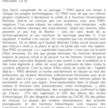
masculine.
» p.16
Que faut-il comprendre de ce passage ? PMO passe son temps à
critiquer les progrès technologiques. Or, PMO nous dit que ces mêmes
progrès conduisent à dévaloriser la virilité et à favoriser l’émancipation
féminine. Doit-on en conclure que ces évolutions sont, pour PMO,
négatives ? Les vraies valeurs, les valeurs viriles, sont menacées : voilà
encore un thème classique des masculinistes. Quant aux femmes, elles
prennent un peu trop de libertés – cela est sans doute dû au
technocapitalisme et aux machines (le lave-linge peut-être ?). C’est
inquiétant, il faudrait s’en soucier. On comprend que ces évolutions sont
fâcheuses. On en déduit qu’il faudrait défendre l’ordre social sexuel pour
que chacun.e reste à sa place et qu’on ne perde pas tous nos repères.
Que PMO se rassure. La « suprématie masculine » n’est pas sur le point
d’être renversée. En tant que groupe dominant, les hommes disposent
toujours du pouvoir social et du pouvoir sur les femmes. Avancer que la
suprématie masculine disparaît peu à peu revient à nier le problème et à
ôter toute légitimité à celles (et ceux) qui continuent de lutter contre le
système patriarcal. C’est la raison d’être même du mythe de « l’égalité
déjà-là ». PMO alimente ce mythe anti-féministe en faisant sa liste des
professions qui seraient désormais suffisamment féminisées pour qu’on
n’ait plus plus à s’en « extasier ». Rappelons que les femmes pilotes de
bombardier ne sont pas légion. Sous-représentées dans la plupart des
métiers et fonctions cités (informaticiens, chefs d’entreprises…), elles
restent des anomalies statistiques, des exceptions qui confirment la règle
(en France : 17% des ingénieurs et 10% des élèves des écoles
d’informatique. 6% des dirigeants des sociétés du CAC40, 3% des pilotes
de chasse). La plupart des emplois rémunérateurs, des activités
prestigieuses, et des fonctions hiérarchiques sont toujours des
sanctuaires masculins. Et quand un métier se « féminise » c’est parce