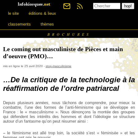
le site
éditions & lieux
classements
thèmes
BROCHURES
Le coming out masculiniste de Pièces et main
d’oeuvre (PMO)…
mis en ligne le 25 avril 2020 -
stop-masculinisme
…De la critique de la technologie à la
réaffirmation de l’ordre patriarcal
Depuis plusieurs années, nous tâchons de comprendre, pour mieux la
combattre, l’une des formes de l’anti-féminisme qui se développe en
France : le « masculinisme ». Nous dénonçons la montée des groupes
qui défendent les intérêts des hommes et dont l’idéologie se structure
autour d’un fantasme qu’on peut résumer ainsi :
–
le féminisme est allé trop loin, la société s’est « féminisée » et les
femmes ont pris le pouvoir.