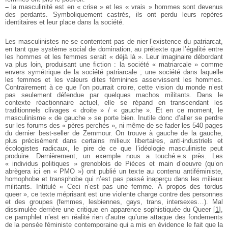
–
la masculinité est en « crise » et les « vrais » hommes sont devenus
des perdants. Symboliquement castrés, ils ont perdu leurs repères
identitaires et leur place dans la société.
Les masculinistes ne se contentent pas de nier l’existence du patriarcat,
en tant que système social de domination, au prétexte que l’égalité entre
les hommes et les femmes serait « déjà là ». Leur imaginaire débordant
va plus loin, produisant une fiction : la société « matriarcale » comme
envers symétrique de la société patriarcale ; une société dans laquelle
les femmes et les valeurs dites féminines asservissent les hommes.
Contrairement à ce que l’on pourrait croire, cette vision du monde n’est
pas seulement défendue par quelques machos militants. Dans le
contexte réactionnaire actuel, elle se répand en transcendant les
traditionnels clivages « droite » / « gauche ». Et en ce moment, le
masculinisme « de gauche » se porte bien. Inutile donc d’aller se perdre
sur les forums des « pères perchés », ni même de se fader les 540 pages
du dernier best-seller de Zemmour. On trouve à gauche de la gauche,
plus précisément dans certains milieux libertaires, anti-industriels et
écologistes radicaux, le pire de ce que l’idéologie masculiniste peut
produire. Dernièrement, un exemple nous a touché.e.s près. Les
« individus politiques » grenoblois de Pièces et main d’oeuvre (qu’on
abrègera ici en « PMO ») ont publié un texte au contenu antiféministe,
homophobe et transphobe qui n’est pas passé inaperçu dans les milieux
militants. Intitulé « Ceci n’est pas une femme. À propos des tordus
queer », ce texte méprisant est une violente charge contre des personnes
et des groupes (femmes, lesbiennes, gays, trans, intersexes…). Mal
dissimulée derrière une critique en apparence sophistiquée du Queer
[
1
]
,
ce pamphlet n’est en réalité rien d’autre qu’une attaque des fondements
de la pensée féministe contemporaine qui a mis en évidence le fait que la