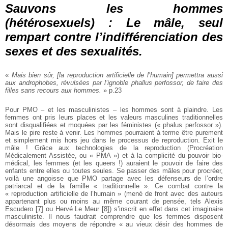
Sauvons les hommes
(hétérosexuels) : Le mâle, seul
rempart contre l’indifférenciation des
sexes et des sexualités.
«
Mais bien sûr, [la reproduction artificielle de l’humain] permettra aussi
aux androphobes, révulsées par l’ignoble phallus perfossor, de faire des
filles sans recours aux hommes.
» p.23
Pour PMO – et les masculinistes – les hommes sont à plaindre. Les
femmes ont pris leurs places et les valeurs masculines traditionnelles
sont disqualifiées et moquées par les féministes (« phalus perfossor »).
Mais le pire reste à venir. Les hommes pourraient à terme être purement
et simplement mis hors jeu dans le processus de reproduction. Exit le
mâle ! Grâce aux technologies de la reproduction (Procréation
Médicalement Assistée, ou « PMA ») et à la complicité du pouvoir bio-
médical, les femmes (et les queers !) auraient le pouvoir de faire des
enfants entre elles ou toutes seules. Se passer des mâles pour procréer,
voilà une angoisse que PMO partage avec les défenseurs de l’ordre
patriarcal et de la famille « traditionnelle ». Ce combat contre la
« reproduction artificielle de l’humain » (mené de front avec des auteurs
appartenant plus ou moins au même courant de pensée, tels Alexis
Escudero
[
7
]
ou Hervé Le Meur
[
8
]
) s’inscrit en effet dans cet imaginaire
masculiniste. Il nous faudrait comprendre que les femmes disposent
désormais des moyens de répondre « au vieux désir des hommes de