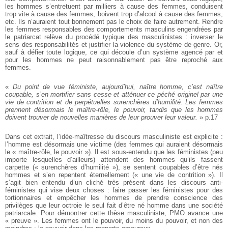
les hommes s’entretuent par milliers à cause des femmes, conduisent
trop vite à cause des femmes, boivent trop d’alcool à cause des femmes,
etc. Ils n’auraient tout bonnement pas le choix de faire autrement. Rendre
les femmes responsables des comportements masculins engendrées par
le patriarcat relève du procédé typique des masculinistes : inverser le
sens des responsabilités et justifier la violence du système de genre. Or,
sauf à défier toute logique, ce qui découle d’un système agencé par et
pour les hommes ne peut raisonnablement pas être reproché aux
femmes.
«
Du point de vue féministe, aujourd’hui, naître homme, c’est naître
coupable, s’en mortifier sans cesse et atténuer ce péché originel par une
vie de contrition et de perpétuelles surenchères d’humilité. Les femmes
prennent désormais le maître-rôle, le pouvoir, tandis que les hommes
doivent trouver de nouvelles manières de leur prouver leur valeur.
» p.17
Dans cet extrait, l’idée-maîtresse du discours masculiniste est explicite :
l’homme est désormais une victime (des femmes qui auraient désormais
le « maître-rôle, le pouvoir »). Il est sous-entendu que les féministes (peu
importe lesquelles d’ailleurs) attendent des hommes qu’ils fassent
carpette (« surenchères d’humilité »), se sentent coupables d’être nés
hommes et s’en repentent éternellement (« une vie de contrition »). Il
s’agit bien entendu d’un cliché très présent dans les discours anti-
féministes qui vise deux choses : faire passer les féministes pour des
tortionnaires et empêcher les hommes de prendre conscience des
privilèges que leur octroie le seul fait d’être né homme dans une société
patriarcale. Pour démontrer cette thèse masculiniste, PMO avance une
« preuve ». Les femmes ont le pouvoir, du moins du pouvoir, et non des