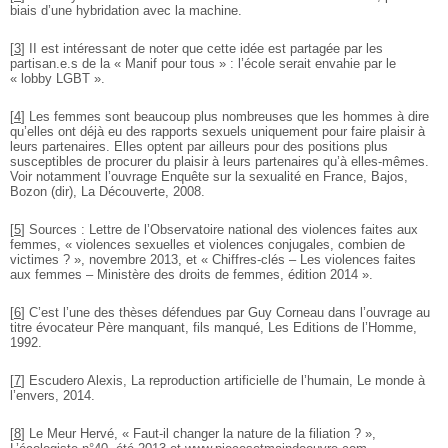
biais d’une hybridation avec la machine.
[
3
]
II est intéressant de noter que cette idée est partagée par les
partisan.e.s de la « Manif pour tous » : l’école serait envahie par le
« lobby LGBT ».
[
4
]
Les femmes sont beaucoup plus nombreuses que les hommes à dire
qu’elles ont déjà eu des rapports sexuels uniquement pour faire plaisir à
leurs partenaires. Elles optent par ailleurs pour des positions plus
susceptibles de procurer du plaisir à leurs partenaires qu’à elles-mêmes.
Voir notamment l’ouvrage Enquête sur la sexualité en France, Bajos,
Bozon (dir), La Découverte, 2008.
[
5
]
Sources : Lettre de l’Observatoire national des violences faites aux
femmes, « violences sexuelles et violences conjugales, combien de
victimes ? », novembre 2013, et « Chiffres-clés – Les violences faites
aux femmes – Ministère des droits de femmes, édition 2014 ».
[
6
]
C’est l’une des thèses défendues par Guy Corneau dans l’ouvrage au
titre évocateur Père manquant, fils manqué, Les Editions de l’Homme,
1992.
[
7
]
Escudero Alexis, La reproduction artificielle de l’humain, Le monde à
l’envers, 2014.
[
8
]
Le Meur Hervé, « Faut-il changer la nature de la filiation ? »,