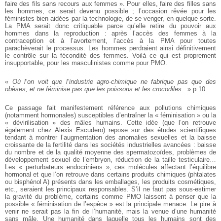
faire des fils sans recours aux femmes ». Pour elles, faire des filles sans
les hommes, ce serait devenu possible ; l’occasion rêvée pour les
féministes bien aidées par la technologie, de se venger, en quelque sorte.
La PMA serait donc critiquable parce qu’elle retire du pouvoir aux
hommes dans la reproduction : après l’accès des femmes à la
contraception et à l’avortement, l’accès à la PMA pour toutes
parachèverait le processus. Les hommes perdraient ainsi définitivement
le contrôle sur la fécondité des femmes. Voilà ce qui est proprement
insupportable, pour les masculinistes comme pour PMO.
«
Où l’on voit que l’industrie agro-chimique ne fabrique pas que des
obèses, et ne féminise pas que les poissons et les crocodiles.
» p.10
Ce passage fait manifestement référence aux pollutions chimiques
(notamment hormonales) susceptibles d’entraîner la « féminisation » ou la
« dévirilisation » des mâles humains. Cette idée (que l’on retrouve
également chez Alexis Escudero) repose sur des études scientifiques
tendant à montrer l’augmentation des anomalies sexuelles et la baisse
croissante de la fertilité dans les sociétés industrielles avancées : baisse
du nombre et de la qualité moyenne des spermatozoïdes, problèmes de
développement sexuel de l’embryon, réduction de la taille testiculaire…
Les « perturbateurs endocriniens », ces molécules affectant l’équilibre
hormonal et que l’on retrouve dans certains produits chimiques (phtalates
ou bisphénol A) présents dans les emballages, les produits cosmétiques,
etc., seraient les principaux responsables. S’il ne faut pas sous-estimer
la gravité du problème, certains comme PMO laissent à penser que la
possible « féminisation de l’espèce » est la principale menace. Le pire à
venir ne serait pas la fin de l’humanité, mais la venue d’une humanité
sans mâle. Une humanité dans laquelle tous les humains sont des