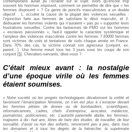
contemporains aurait pu l’éclairer sur le sujet. Alors qu’encore trop
souvent les hommes imposent, comment se permettre de dire que « les
femmes disposent » ? Ce genre de poncifs masculinistes a un double
objectif : 1. occulter la cause de la plupart des violences sexuelles :
l’injonction faite aux femmes de satisfaire le désir masculin, et 2.
dédouaner les hommes violents qui n’auraient « pas pu » supporter leurs
frustrations sexuelles. Contre les fantasmes de PMO sur les hommes
« esclaves passionnés », faut-il rappeler le caractère systémique et
l’ampleur des violences masculines contre les femmes ? 83000 femmes
sont victimes de viols et tentatives de viols chaque année en France.
Dans 70% des cas, la victime connait son agresseur (conjoint, ex,
parent…). Une femme meurt tous les 3 jours sous les coups de son
conjoint
[
5
]
. Chevaliers-servants, dites-vous ?
C’était mieux avant : la nostalgie
d’une époque virile où les femmes
étaient soumises.
«
Notre société où les progrès technologiques dévalorisent la virilité et
favorisent l’émancipation féminine, on n’en est plus à s’extasier devant
les femmes pilotes de drones ou de bombardiers, scientifiques,
informaticiennes, cadres, chefs d’entreprise, avocates, médecins,
journalistes, politiciennes, etc. L’autorité paternelle abolie, les femmes,
majeures à dix- huit ans, libres de faire des études, de travailler, de leur
sexualité, d’avoir ou non des enfants, renversent peu à peu, dans tous
les domaines et à tous les degrés de la hiérarchie, la suprématie