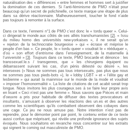
naturalisation des « différences » entre femmes et hommes sert à justifier
la domination de ces derniers. Si l’anti-féminisme de PMO n’était pour
beaucoup qu’un secret de polichinelle, ce texte marque une étape de plus
dans sa dérive réactionnaire. Malheureusement, toucher le fond n’aide
pas toujours à remonter à la surface.
Dans ce texte, l’ennemi n°1 de PMO c’est donc le « tordu queer ». Celui-
ci dirigerait le monde aux côtés de ses alliés transhumanistes
[
2
]
. « Issu
du milieu homo des universités new-yorkaises », il ne serait qu’un
« rejeton de la technocratie bourgeoise » qui « écrase et méprise le
peuple d’en bas ». Ce peuple, le « tordu queer » voudrait le « rééduquer »,
d’où « son effort d’entrisme dans l’enseignement, de la maternelle à
l’université »
[
3
]
. Toujours dans ce texte, PMO brocarde et dénonce : les
transsexuel.le.s / transgenres, que « les chirurgiens équipent ou
débarrassent suivant les cas, d’un pénis détesté ou désiré », les
intersexes (« Nous ne sommes pas tous intersexués, pas plus que nous
ne sommes pas tous pieds-bots »), le « lobby LGBT » et « l’élite gay et
lesbienne » qui aurait la mainmise sur le monde de la mode et voudrait
« imposer l’homonormalité ». La liste de citations de cet acabit serait trop
longue. Nous invitons les plus courageux.ses à se faire leur propre avis
en lisant « Ceci n’est pas une femme ». Nous savons que Pièces et main
d’oeuvre a pris pour habitude de diffuser des textes provocateurs et
insultants, s’amusant à observer les réactions des un.es et des autres
comme les scientifiques qu’ils combattent observent des cobayes dans
une cage. Ce jeu ne nous amuse pas. Notre intention n’est pas de
reprendre, pour le démonter point par point, le contenu entier de ce texte
aussi confus que méprisant, qui révèle une profonde ignorance des sujets
évoqués. Nous souhaitons en revanche nous concentrer sur les extraits
qui signent le coming out masculiniste de PMO.