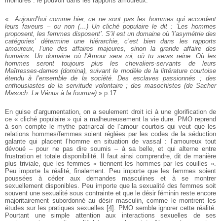
moindres : le pouvoir dans les rapports amoureux.
«
Aujourd’hui comme hier, ce ne sont pas les hommes qui accordent
leurs faveurs – ou non (…) Un cliché populaire le dit : ’Les hommes
proposent, les femmes disposent’. S’il est un domaine où ’l’asymétrie des
catégories’ détermine une hiérarchie, c’est bien dans les rapports
amoureux, l’une des affaires majeures, sinon la grande affaire des
humains. Un domaine où l’Amour sera roi, où tu seras reine. Où les
hommes seront toujours plus les chevaliers-servants de leurs
Maîtresses-dames (domina), suivant le modèle de la littérature courtoise
étendu à l’ensemble de la société. Des esclaves passionnés ; des
enthousiastes de la servitude volontaire ; des masochistes (de Sacher
Masoch. La Vénus à la fourrure)
» p.17
En guise d’argumentation, on a seulement droit ici à une glorification de
ce « cliché populaire » qui a malheureusement la vie dure. PMO reprend
à son compte le mythe patriarcal de l’amour courtois qui veut que les
relations hommes/femmes soient réglées par les codes de la séduction
galante qui placent l’homme en situation de vassal : l’amoureux tout
dévoué – pour ne pas dire soumis – à sa belle, et qui alterne entre
frustration et totale disponibilité. Il faut ainsi comprendre, dit de manière
plus triviale, que les femmes « tiennent les hommes par les couilles ».
Peu importe la réalité, finalement. Peu importe que les femmes soient
poussées à céder aux demandes masculines et à se montrer
sexuellement disponibles. Peu importe que la sexualité des femmes soit
souvent une sexualité sous contrainte et que le désir féminin reste encore
majoritairement subordonné au désir masculin, comme le montrent les
études sur les pratiques sexuelles
[
4
]
. PMO semble ignorer cette réalité.
Pourtant une simple attention aux interactions sexuelles de ses