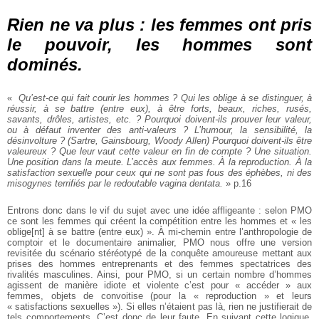
Rien ne va plus : les femmes ont pris
le pouvoir, les hommes sont
dominés.
«
Qu’est-ce qui fait courir les hommes ? Qui les oblige à se distinguer, à
réussir, à se battre (entre eux), à être forts, beaux, riches, rusés,
savants, drôles, artistes, etc. ? Pourquoi doivent-ils prouver leur valeur,
ou à défaut inventer des anti-valeurs ? L’humour, la sensibilité, la
désinvolture ? (Sartre, Gainsbourg, Woody Allen) Pourquoi doivent-ils être
valeureux ? Que leur vaut cette valeur en fin de compte ? Une situation.
Une position dans la meute. L’accès aux femmes. À la reproduction. À la
satisfaction sexuelle pour ceux qui ne sont pas fous des éphèbes, ni des
misogynes terrifiés par le redoutable vagina dentata.
» p.16
Entrons donc dans le vif du sujet avec une idée affligeante : selon PMO
ce sont les femmes qui créent la compétition entre les hommes et « les
oblige[nt] à se battre (entre eux) ». À mi-chemin entre l’anthropologie de
comptoir et le documentaire animalier, PMO nous offre une version
revisitée du scénario stéréotypé de la conquête amoureuse mettant aux
prises des hommes entreprenants et des femmes spectatrices des
rivalités masculines. Ainsi, pour PMO, si un certain nombre d’hommes
agissent de manière idiote et violente c’est pour « accéder » aux
femmes, objets de convoitise (pour la « reproduction » et leurs
« satisfactions sexuelles »). Si elles n’étaient pas là, rien ne justifierait de
tels comportements. C’est donc de leur faute. En suivant cette logique,