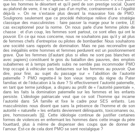
que les hommes le désertent et qu’il perd de son prestige social. Quant
au plafond de verre, il ne s’agit pas d’un mythe, contrairement à « l’égalité
déjà-là ». On ne s’extasie plus devant la mauvaise fois de PMO.
Soulignons seulement que ce procédé rhétorique relève d’une stratégie
classique des masculinistes : faire passer la marge pour le centre, LE
cas exceptionnel pour la norme. On nous parle d’une femme pilote de
chasse : et d’un coup, les femmes sont partout, ce sont elles qui ont le
pouvoir. En ce qui nous concerne, nous ne souhaitons pas qu’il y ait plus
de femmes chefs d’entreprise ou pilotes de bombardier. Nous souhaitons
une société sans rapports de domination. Mais ne pas reconnaître que
des inégalités entre hommes et femmes perdurent est un positionnement
grave. Que les femmes (d’autant plus si elles ne sont pas blanches et
avec papiers) constituent le gros du bataillon des pauvres, des emplois
subalternes et à temps partiels subis ne semble pas incommoder PMO
trop occupé à véhiculer ses fantasmes sur les femmes au pouvoir. Que
dire, pour finir, au sujet du passage sur « l’abolition de l’autorité
paternelle ? PMO regrette-il le bon vieux temps du règne du Pater
familias et de l’éducation à la dure ? Si effectivement l’autorité paternelle,
en tant que terme juridique, a disparu au profit de « l’autorité parentale »,
dans les faits la domination paternelle sur les femmes et les enfants
persiste. L’idéologie patriarcale veut que ce soit l’homme qui incarne
l’autorité dans SA famille et fixe le cadre pour SES enfants. Les
masculinistes nous disent que sans la présence de l’homme et de son
autorité « naturelle » les enfants deviennent délinquants, toxicomanes ou,
pire, homosexuels
[
6
]
. Cette idéologie continue de justifier certaines
formes de violences en enfermant les hommes dans cette image du père
fouettard, plus à même de dispenser des coups que de donner de
l’amour. Est-ce de cela dont PMO se sent nostalgique ?