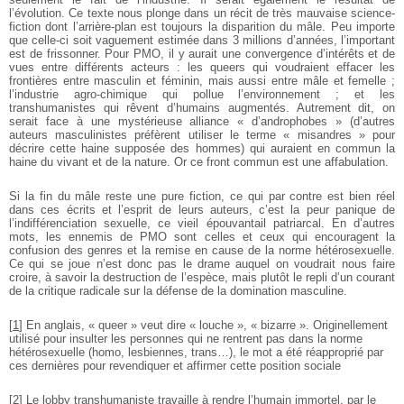
l’évolution. Ce texte nous plonge dans un récit de très mauvaise science-
fiction dont l’arrière-plan est toujours la disparition du mâle. Peu importe
que celle-ci soit vaguement estimée dans 3 millions d’années, l’important
est de frissonner. Pour PMO, il y aurait une convergence d’intérêts et de
vues entre différents acteurs : les queers qui voudraient effacer les
frontières entre masculin et féminin, mais aussi entre mâle et femelle ;
l’industrie agro-chimique qui pollue l’environnement ; et les
transhumanistes qui rêvent d’humains augmentés. Autrement dit, on
serait face à une mystérieuse alliance « d’androphobes » (d’autres
auteurs masculinistes préfèrent utiliser le terme « misandres » pour
décrire cette haine supposée des hommes) qui auraient en commun la
haine du vivant et de la nature. Or ce front commun est une affabulation.
Si la fin du mâle reste une pure fiction, ce qui par contre est bien réel
dans ces écrits et l’esprit de leurs auteurs, c’est la peur panique de
l’indifférenciation sexuelle, ce vieil épouvantail patriarcal. En d’autres
mots, les ennemis de PMO sont celles et ceux qui encouragent la
confusion des genres et la remise en cause de la norme hétérosexuelle.
Ce qui se joue n’est donc pas le drame auquel on voudrait nous faire
croire, à savoir la destruction de l’espèce, mais plutôt le repli d’un courant
de la critique radicale sur la défense de la domination masculine.
[
1
]
En anglais, « queer » veut dire « louche », « bizarre ». Originellement
utilisé pour insulter les personnes qui ne rentrent pas dans la norme
hétérosexuelle (homo, lesbiennes, trans…), le mot a été réapproprié par
ces dernières pour revendiquer et affirmer cette position sociale
[
2
]
Le lobby transhumaniste travaille à rendre l’humain immortel, par le