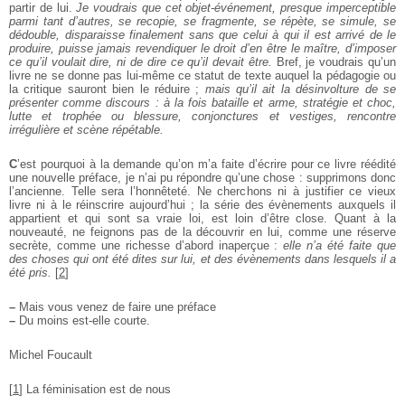
partir de lui.
Je voudrais que cet objet-événement, presque imperceptible
parmi tant d’autres, se recopie, se fragmente, se répète, se simule, se
dédouble, disparaisse finalement sans que celui à qui il est arrivé de le
produire, puisse jamais revendiquer le droit d’en être le maître, d’imposer
ce qu’il voulait dire, ni de dire ce qu’il devait être.
Bref, je voudrais qu’un
livre ne se donne pas lui-même ce statut de texte auquel la pédagogie ou
la critique sauront bien le réduire ;
mais qu’il ait la désinvolture de se
présenter comme discours : à la fois bataille et arme, stratégie et choc,
lutte et trophée ou blessure, conjonctures et vestiges, rencontre
irrégulière et scène répétable.
C
’est pourquoi à la demande qu’on m’a faite d’écrire pour ce livre réédité
une nouvelle préface, je n’ai pu répondre qu’une chose : supprimons donc
l’ancienne. Telle sera l’honnêteté. Ne cherchons ni à justifier ce vieux
livre ni à le réinscrire aujourd’hui ; la série des évènements auxquels il
appartient et qui sont sa vraie loi, est loin d’être close. Quant à la
nouveauté, ne feignons pas de la découvrir en lui, comme une réserve
secrète, comme une richesse d’abord inaperçue :
elle n’a été faite que
des choses qui ont été dites sur lui, et des évènements dans lesquels il a
été pris.
[
2
]
–
Mais vous venez de faire une préface
–
Du moins est-elle courte.
Michel Foucault
[
1
]
La féminisation est de nous