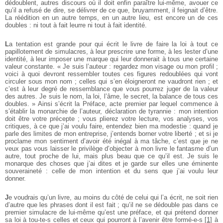
dédoublent, autres discours où il doit enfin paraître lui-même, avouer ce
qu’il a refusé de dire, se délivrer de ce que, bruyamment, il feignait d’être.
La réédition en un autre temps, en un autre lieu, est encore un de ces
doubles : ni tout à fait leurre ni tout à fait identité.
L
a tentation est grande pour qui écrit le livre de faire la loi à tout ce
papillotement de simulacres, à leur prescrire une forme, à les lester d’une
identité, à leur imposer une marque qui leur donnerait à tous une certaine
valeur constante. « Je suis l’auteur : regardez mon visage ou mon profil ;
voici à quoi devront ressembler toutes ces figures redoublées qui vont
circuler sous mon nom ; celles qui s’en éloigneront ne vaudront rien ; et
c’est à leur degré de ressemblance que vous pourrez juger de la valeur
des autres. Je suis le nom, la loi, l’âme, le secret, la balance de tous ces
doubles. » Ainsi s’écrit la Préface, acte premier par lequel commence à
s’établir la monarchie de l’auteur, déclaration de tyrannie : mon intention
doit être votre précepte ; vous plierez votre lecture, vos analyses, vos
critiques, à ce que j’ai voulu faire, entendez bien ma modestie : quand je
parle des limites de mon entreprise, j’entends borner votre liberté ; et si je
proclame mon sentiment d’avoir été inégal à ma tâche, c’est que je ne
veux pas vous laisser le privilège d’objecter à mon livre le fantasme d’un
autre, tout proche de lui, mais plus beau que ce qu’il est. Je suis le
monarque des choses que j’ai dites et je garde sur elles une éminente
souveraineté : celle de mon intention et du sens que j’ai voulu leur
donner.
J
e voudrais qu’un livre, au moins du côté de celui qui l’a écrit, ne soit rien
d’autre que les phrases dont il est fait ; qu’il ne se dédouble pas dans ce
premier simulacre de lui-même qu’est une préface, et qui prétend donner
sa loi à tou-te-s celles et ceux qui pourront à l’avenir être formé-e-s
[
1
]
à