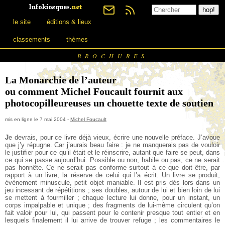
le site
éditions & lieux
classements
thèmes
BROCHURES
La Monarchie de l’auteur
ou comment Michel Foucault fournit aux
photocopilleureuses un chouette texte de soutien
mis en ligne le 7 mai 2004 -
Michel Foucault
J
e devrais, pour ce livre déjà vieux, écrire une nouvelle préface. J’avoue
que j’y répugne. Car j’aurais beau faire : je ne manquerais pas de vouloir
le justifier pour ce qu’il était et le réinscrire, autant que faire se peut, dans
ce qui se passe aujourd’hui. Possible ou non, habile ou pas, ce ne serait
pas honnête. Ce ne serait pas conforme surtout à ce que doit être, par
rapport à un livre, la réserve de celui qui l’a écrit. Un livre se produit,
évènement minuscule, petit objet maniable. Il est pris dès lors dans un
jeu incessant de répétitions ; ses doubles, autour de lui et bien loin de lui
se mettent à fourmiller ; chaque lecture lui donne, pour un instant, un
corps impalpable et unique ; des fragments de lui-même circulent qu’on
fait valoir pour lui, qui passent pour le contenir presque tout entier et en
lesquels finalement il lui arrive de trouver refuge ; les commentaires le