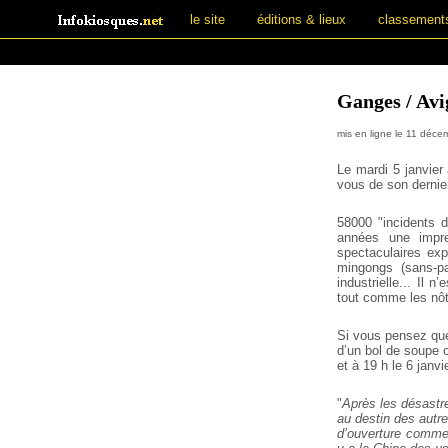
le site
éditions & lieux
classement
Ganges / Avig
mis en ligne le 11 déc
Le mardi 5 janvier
vous de son dernie
58000 "incidents d
années une impre
spectaculaires exp
mingongs (sans-pap
industrielle... Il n
tout comme les nôtr
Si vous pensez que 
d’un bol de soupe 
et à 19 h le 6 janv
"
Après les désastr
au destin des autr
d’ouverture commer