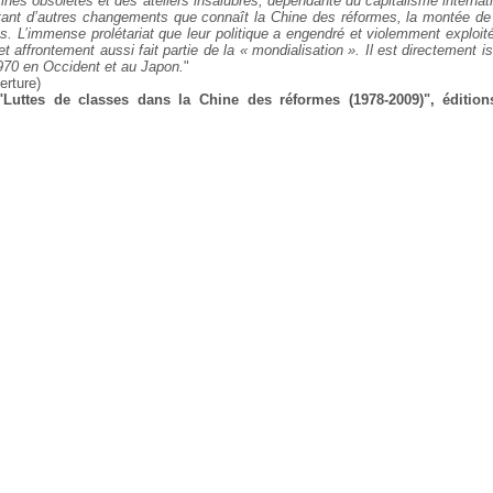
nes obsolètes et des ateliers insalubres, dépendante du
capitalisme internati
tant d’autres
changements que connaît la Chine des réformes, la montée de l
nts. L’immense prolétariat que leur politique a
engendré et violemment exploit
et
affrontement aussi fait partie de la « mondialisation ». Il est directement
is
970 en Occident et au Japon.
"
erture)
"Luttes de classes dans la Chine des réformes
(1978-2009)", édition