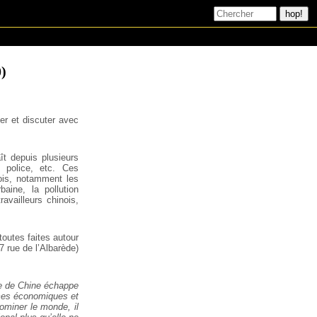
0)
er et discuter avec
t depuis plusieurs
 police, etc. Ces
ois, notamment les
baine, la pollution
travailleurs chinois,
outes faites autour
7 rue
de l’Albarède)
te de Chine échappe
es économiques et
dominer le monde, il