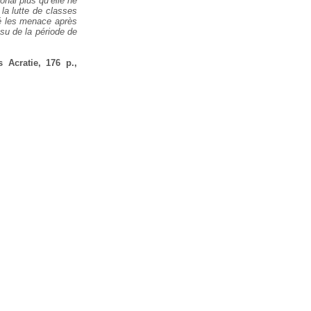
onal plus qu’elle ne
a lutte de
classes
é les menace après
su de la période de
s Acratie, 176 p.,