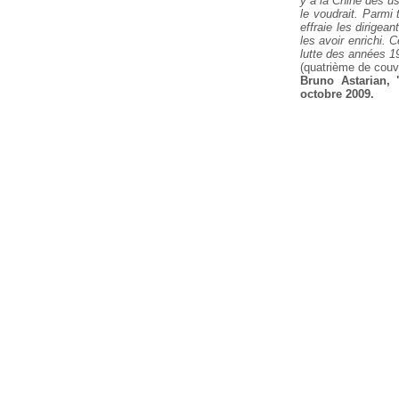
y a la
Chine des usi
le voudrait. Parmi 
effraie les dirigea
les avoir enrichi. C
lutte des années 1
(quatrième de couv
Bruno Astarian, 
octobre 2009.