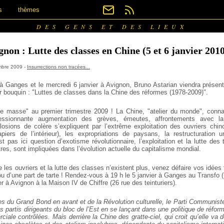
s
thèmes
DES GENS ET DES LIEUX
non : Lutte des classes en Chine (5 et 6 janvier 201
embre 2009 -
Insurrections non tracées...
 à Ganges et le mercredi 6 janvier à Avignon, Bruno
Astarian viendra présent
r bouquin :
"Luttes de classes dans la Chine des réformes (1978-2009)".
e masse" au premier trimestre 2009 ! La Chine, "atelier
du monde", connaî
ssionnante
augmentation des grèves, émeutes, affrontements avec la
losions de colère s’expliquent par l’extrême
exploitation des ouvriers chin
iers de l’intérieur), les expropriations de paysans, la restructuration ur
’est pas ici question d’exotisme révolutionnaire, l’exploitation et la lutte des 
es, sont impliquées dans l’évolution actuelle du capitalisme mondial.
les ouvriers et la lutte des classes n’existent plus,
venez défaire vos idées t
ou d’une
part de tarte ! Rendez-vous à 19 h le 5 janvier à Ganges au Transfo (
ier à Avignon à la Maison IV de Chiffre
(26 rue des teinturiers).
es du Grand Bond en avant et de la Révolution
culturelle, le Parti Communis
es
partis dirigeants du bloc de l’Est en se lançant dans une politique de
réform
ciale contrôlées. Mais derrière
la Chine des gratte-ciel, qui croit qu’elle va 