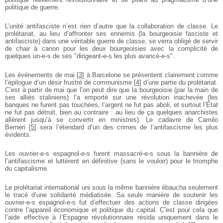
politique de guerre.
L’unité antifasciste n’est rien d’autre que la collaboration de classe. Le
prolétariat, au lieu d’affronter ses ennemis (la bourgeoisie fasciste et
antifasciste) dans une véritable guerre de classe, se verra obligé de servir
de chair à canon pour les deux bourgeoisies avec la complicité de
quelques un-e-s de ses "dirigeant-e-s les plus avancé-e-s".
Les événements de mai
[
3
]
à Barcelone se présentent clairement comme
l’épilogue d’un désir frustré de communisme
[
4
]
d’une partie du prolétariat.
C’est à partir de mai que l’on peut dire que la bourgeoisie (par la main de
ses alliés staliniens) l’a emporté sur une révolution inachevée (les
banques ne furent pas touchées, l’argent ne fut pas aboli, et surtout l’État
ne fut pas détruit, bien au contraire : au lieu de ça quelques anarchistes
allèrent jusqu’à se convertir en ministres). Le cadavre de Camilo
Berneri
[
5
]
sera l’étendard d’un des crimes de l’antifascisme les plus
évidents.
Les ouvrier-e-s espagnol-e-s furent massacré-e-s sous la bannière de
l’antifascisme et luttèrent en définitive (sans le vouloir) pour le triomphe
du capitalisme.
Le prolétariat international uni sous la même bannière ébaucha seulement
le tracé d’une solidarité médiatisée. Sa seule manière de soutenir les
ouvrier-e-s espagnol-e-s fut d’effectuer des actions de classe dirigées
contre l’appareil économique et politique du capital. C’est pour cela que
l’aide effective à l’Espagne révolutionnaire résida uniquement dans le