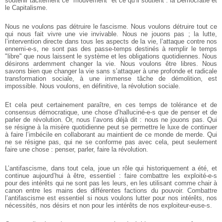
soutenir tacitement ce "mouvement" et ce qu’il soutient : la Démocratie et
le Capitalisme.
Nous ne voulons pas détruire le fascisme. Nous voulons détruire tout ce
qui nous fait vivre une vie invivable. Nous ne jouons pas ; la lutte,
l’intervention directe dans tous les aspects de la vie, l’attaque contre nos
ennemi-e-s, ne sont pas des passe-temps destinés à remplir le temps
"libre" que nous laissent le système et les obligations quotidiennes. Nous
désirons ardemment changer la vie. Nous voulons être libres. Nous
savons bien que changer la vie sans s’attaquer à une profonde et radicale
transformation sociale, à une immense tâche de démolition, est
impossible. Nous voulons, en définitive, la révolution sociale.
Et cela peut certainement paraître, en ces temps de tolérance et de
consensus démocratique, une chose d’halluciné-e-s que de penser et de
parler de révolution. Or, nous l’avons déjà dit : nous ne jouons pas. Qui
se résigne à la misère quotidienne peut se permettre le luxe de continuer
à faire l’imbécile en collaborant au maintient de ce monde de merde. Qui
ne se résigne pas, qui ne se conforme pas avec cela, peut seulement
faire une chose : penser, parler, faire la révolution.
L’antifascisme, dans tout cela, joue un rôle qui historiquement a été, et
continue aujourd’hui à être, essentiel : faire combattre les exploité-e-s
pour des intérêts qui ne sont pas les leurs, en les utilisant comme chair à
canon entre les mains des différentes factions du pouvoir. Combattre
l’antifascisme est essentiel si nous voulons lutter pour nos intérêts, nos
nécessités, nos désirs et non pour les intérêts de nos exploiteur-euse-s.