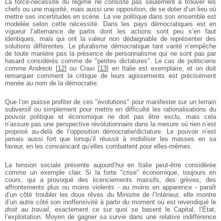
La force-nécessité du régime ne consiste pas seulement à trouver les
chefs ou une majorité, mais aussi une opposition, de se doter d’un lieu où
mettre ses incertitudes en scène. La vie politique dans son ensemble est
modelée selon cette nécessité. Dans les pays démocratiques est en
vigueur l’alternance de partis dont les actions sont peu s’en faut
identiques, mais qui ont la valeur non dédaignable de représenter des
solutions différentes. Le pluralisme démocratique tant vanté n’empêche
de toute manière pas la présence de personnalisme qui ne sont pas par
hasard considérés comme de "petites dictatures". Le cas de politiciens
comme Andreoti
[
12
]
ou Craxi
[
13
]
en Italie est exemplaire, et on doit
remarquer comment la critique de leurs agissements est précisément
menée au nom de la démocratie.
Que l’on puisse profiter de ces "évolutions" pour manifester sur un terrain
subversif ou simplement pour mettre en difficulté les rationalisations du
pouvoir politique et économique ne doit pas être exclu, mais cela
n’assure pas une perspective révolutionnaire dans la mesure où rien n’est
proposé au-delà de l’opposition démocratie/dictature. Le pouvoir n’est
jamais aussi fort que lorsqu’il réussit à mobiliser les masses en sa
faveur, en les convaincant qu’elles combattent pour elles-mêmes.
La tension sociale présente aujourd’hui en Italie peut-être considérée
comme un exemple clair. Si la forte "crise" économique, toujours en
cours, qui a provoqué des licenciements massifs, des grèves, des
affrontements plus ou moins violents - au moins en apparence - paraît
d’un côté troubler les doux rêves du Ministre de l’Intérieur, elle montre
d’un autre côté son inoffensivité à partir du moment où est revendiqué le
droit au travail
, exactement ce sur quoi se basent le Capital, l’État,
l’exploitation. Moyen de gagner sa survie dans une relative indifférence