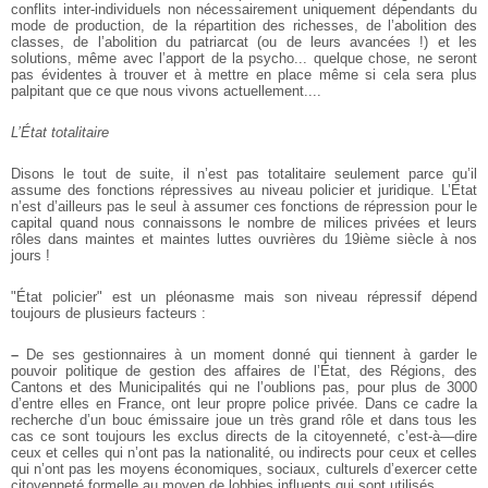
conflits inter-individuels non nécessairement uniquement dépendants du
mode de production, de la répartition des richesses, de l’abolition des
classes, de l’abolition du patriarcat (ou de leurs avancées !) et les
solutions, même avec l’apport de la psycho... quelque chose, ne seront
pas évidentes à trouver et à mettre en place même si cela sera plus
palpitant que ce que nous vivons actuellement....
L’État totalitaire
Disons le tout de suite, il n’est pas totalitaire seulement parce qu’il
assume des fonctions répressives au niveau policier et juridique. L’État
n’est d’ailleurs pas le seul à assumer ces fonctions de répression pour le
capital quand nous connaissons le nombre de milices privées et leurs
rôles dans maintes et maintes luttes ouvrières du 19ième siècle à nos
jours !
"État policier" est un pléonasme mais son niveau répressif dépend
toujours de plusieurs facteurs :
–
De ses gestionnaires à un moment donné qui tiennent à garder le
pouvoir politique de gestion des affaires de l’État, des Régions, des
Cantons et des Municipalités qui ne l’oublions pas, pour plus de 3000
d’entre elles en France, ont leur propre police privée. Dans ce cadre la
recherche d’un bouc émissaire joue un très grand rôle et dans tous les
cas ce sont toujours les exclus directs de la citoyenneté, c’est-à—dire
ceux et celles qui n’ont pas la nationalité, ou indirects pour ceux et celles
qui n’ont pas les moyens économiques, sociaux, culturels d’exercer cette
citoyenneté formelle au moyen de lobbies influents qui sont utilisés.