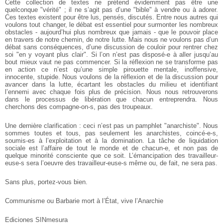
Cette collection de textes ne prétend évidemment pas être une
quelconque "vérité" ; il ne s’agit pas d’une "bible" à vendre ou à adorer.
Ces textes existent pour être lus, pensés, discutés. Entre nous autres qui
voulons tout changer, le débat est essentiel pour surmonter les nombreux
obstacles - aujourd’hui plus nombreux que jamais - que le pouvoir place
en travers de notre chemin, de notre lutte. Mais nous ne voulons pas d’un
débat sans conséquences, d’une discussion de couloir pour rentrer chez
soi "en y voyant plus clair". Si l’on n’est pas disposé-e à aller jusqu’au
bout mieux vaut ne pas commencer. Si la réflexion ne se transforme pas
en action ce n’est qu’une simple pirouette mentale, inoffensive,
innocente, stupide. Nous voulons de la réflexion et de la discussion pour
avancer dans la lutte, écartant les obstacles du milieu et identifiant
l’ennemi avec chaque fois plus de précision. Nous nous retrouverons
dans le processus de libération que chacun entreprendra. Nous
cherchons des compagne-on-s, pas des troupeaux.
Une dernière clarification : ceci n’est pas un pamphlet "anarchiste". Nous
sommes toutes et tous, pas seulement les anarchistes, coincé-e-s,
soumis-es à l’exploitation et à la domination. La tâche de liquidation
sociale est l’affaire de tout le monde et de chacun-e, et non pas de
quelque minorité consciente que ce soit. L’émancipation des travailleur-
euse-s sera l’oeuvre des travailleur-euse-s même ou, de fait, ne sera pas.
Sans plus, portez-vous bien.
Communisme ou Barbarie
mort à l’État, vive l’Anarchie
Ediciones SINmesura