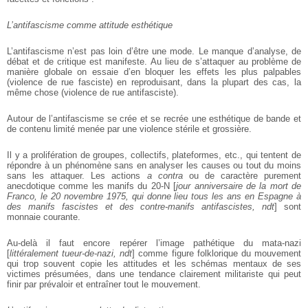
L’antifascisme comme attitude esthétique
L’antifascisme n’est pas loin d’être une mode. Le manque d’analyse, de
débat et de critique est manifeste. Au lieu de s’attaquer au problème de
manière globale on essaie d’en bloquer les effets les plus palpables
(violence de rue fasciste) en reproduisant, dans la plupart des cas, la
même chose (violence de rue antifasciste).
Autour de l’antifascisme se crée et se recrée une esthétique de bande et
de contenu limité menée par une violence stérile et grossière.
Il y a prolifération de groupes, collectifs, plateformes, etc., qui tentent de
répondre à un phénomène sans en analyser les causes ou tout du moins
sans les attaquer. Les actions
a contra
ou de caractère purement
anecdotique comme les manifs du 20-N [
jour anniversaire de la mort de
Franco, le 20 novembre 1975, qui donne lieu tous les ans en Espagne à
des manifs fascistes et des contre-manifs antifascistes, ndt
] sont
monnaie courante.
Au-delà il faut encore repérer l’image pathétique du mata-nazi
[
littéralement tueur-de-nazi, ndt
] comme figure folklorique du mouvement
qui trop souvent copie les attitudes et les schémas mentaux de ses
victimes présumées, dans une tendance clairement militariste qui peut
finir par prévaloir et entraîner tout le mouvement.