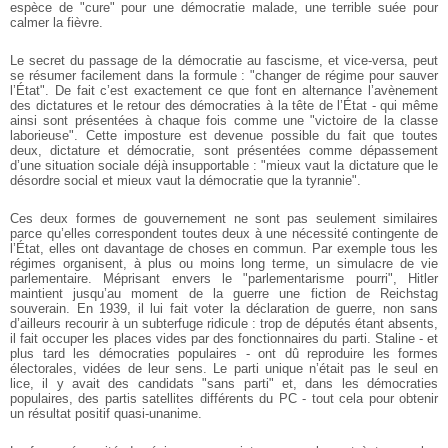
espèce de "cure" pour une démocratie malade, une terrible suée pour
calmer la fièvre.
Le secret du passage de la démocratie au fascisme, et vice-versa, peut
se résumer facilement dans la formule : "changer de régime pour sauver
l’État". De fait c’est exactement ce que font en alternance l’avènement
des dictatures et le retour des démocraties à la tête de l’État - qui même
ainsi sont présentées à chaque fois comme une "victoire de la classe
laborieuse". Cette imposture est devenue possible du fait que toutes
deux, dictature et démocratie, sont présentées comme dépassement
d’une situation sociale déjà insupportable : "mieux vaut la dictature que le
désordre social et mieux vaut la démocratie que la tyrannie".
Ces deux formes de gouvernement ne sont pas seulement similaires
parce qu’elles correspondent toutes deux à une nécessité contingente de
l’État, elles ont davantage de choses en commun. Par exemple tous les
régimes organisent, à plus ou moins long terme, un simulacre de vie
parlementaire. Méprisant envers le "parlementarisme pourri", Hitler
maintient jusqu’au moment de la guerre une fiction de Reichstag
souverain. En 1939, il lui fait voter la déclaration de guerre, non sans
d’ailleurs recourir à un subterfuge ridicule : trop de députés étant absents,
il fait occuper les places vides par des fonctionnaires du parti. Staline - et
plus tard les démocraties populaires - ont dû reproduire les formes
électorales, vidées de leur sens. Le parti unique n’était pas le seul en
lice, il y avait des candidats "sans parti" et, dans les démocraties
populaires, des partis satellites différents du PC - tout cela pour obtenir
un résultat positif quasi-unanime.