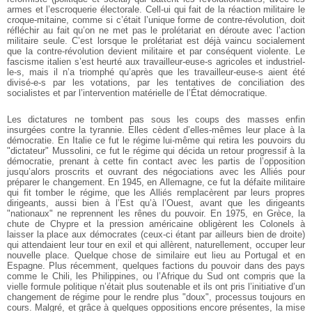
armes et l’escroquerie électorale. Cell-ui qui fait de la réaction militaire le
croque-mitaine, comme si c’était l’unique forme de contre-révolution, doit
réfléchir au fait qu’on ne met pas le prolétariat en déroute avec l’action
militaire seule. C’est lorsque le prolétariat est déjà vaincu socialement
que la contre-révolution devient militaire et par conséquent violente. Le
fascisme italien s’est heurté aux travailleur-euse-s agricoles et industriel-
le-s, mais il n’a triomphé qu’après que les travailleur-euse-s aient été
divisé-e-s par les votations, par les tentatives de conciliation des
socialistes et par l’intervention matérielle de l’État démocratique.
Les dictatures ne tombent pas sous les coups des masses enfin
insurgées contre la tyrannie. Elles cèdent d’elles-mêmes leur place à la
démocratie. En Italie ce fut le régime lui-même qui retira les pouvoirs du
"dictateur" Mussolini, ce fut le régime qui décida un retour progressif à la
démocratie, prenant à cette fin contact avec les partis de l’opposition
jusqu’alors proscrits et ouvrant des négociations avec les Alliés pour
préparer le changement. En 1945, en Allemagne, ce fut la défaite militaire
qui fit tomber le régime, que les Alliés remplacèrent par leurs propres
dirigeants, aussi bien à l’Est qu’à l’Ouest, avant que les dirigeants
"nationaux" ne reprennent les rênes du pouvoir. En 1975, en Grèce, la
chute de Chypre et la pression américaine obligèrent les Colonels à
laisser la place aux démocrates (ceux-ci étant par ailleurs bien de droite)
qui attendaient leur tour en exil et qui allèrent, naturellement, occuper leur
nouvelle place. Quelque chose de similaire eut lieu au Portugal et en
Espagne. Plus récemment, quelques factions du pouvoir dans des pays
comme le Chili, les Philippines, ou l’Afrique du Sud ont compris que la
vielle formule politique n’était plus soutenable et ils ont pris l’initiative d’un
changement de régime pour le rendre plus "doux", processus toujours en
cours. Malgré, et grâce à quelques oppositions encore présentes, la mise