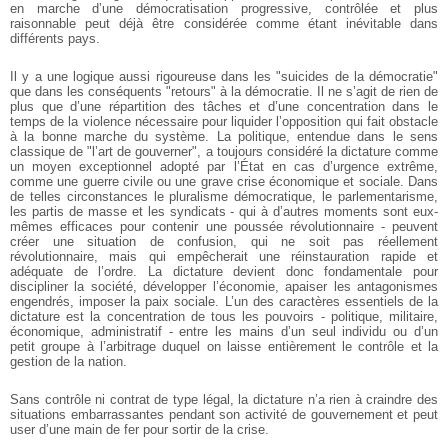
en marche d’une démocratisation progressive, contrôlée et plus
raisonnable peut déjà être considérée comme étant inévitable dans
différents pays.
Il y a une logique aussi rigoureuse dans les "suicides de la démocratie"
que dans les conséquents "retours" à la démocratie. Il ne s’agit de rien de
plus que d’une répartition des tâches et d’une concentration dans le
temps de la violence nécessaire pour liquider l’opposition qui fait obstacle
à la bonne marche du système. La politique, entendue dans le sens
classique de "l’art de gouverner", a toujours considéré la dictature comme
un moyen exceptionnel adopté par l’État en cas d’urgence extrême,
comme une guerre civile ou une grave crise économique et sociale. Dans
de telles circonstances le pluralisme démocratique, le parlementarisme,
les partis de masse et les syndicats - qui à d’autres moments sont eux-
mêmes efficaces pour contenir une poussée révolutionnaire - peuvent
créer une situation de confusion, qui ne soit pas réellement
révolutionnaire, mais qui empêcherait une réinstauration rapide et
adéquate de l’ordre. La dictature devient donc fondamentale pour
discipliner la société, développer l’économie, apaiser les antagonismes
engendrés, imposer la paix sociale. L’un des caractères essentiels de la
dictature est la concentration de tous les pouvoirs - politique, militaire,
économique, administratif - entre les mains d’un seul individu ou d’un
petit groupe à l’arbitrage duquel on laisse entièrement le contrôle et la
gestion de la nation.
Sans contrôle ni contrat de type légal, la dictature n’a rien à craindre des
situations embarrassantes pendant son activité de gouvernement et peut
user d’une main de fer pour sortir de la crise.