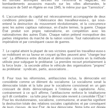
les bombes atomiques lancées sur Hiroshima et Nagazaki, les
bombardements assassins massifs sur les villes allemandes, le
massacre de Sétif en Algérie en mai 1945, le même jour que "l’armistice".
6. L’accumulation du capital est nécessairement accompagnée de deux
conditions principales : l’obéissance des travailleur-euse-s, qui sous-
entend la destruction du mouvement révolutionnaire, et la concurrence
avec les autres capitaux nationaux, en d’autre termes, la guerre. Chaque
État produit son propre nationalisme, en compétition avec les
nationalismes des autres États. Chaque nation prétend monopoliser des
parties intégrantes du marché de la nation voisine. Tout nationalisme est
impérialiste et par conséquent cause de guerres.
7. Le capital atteint la plupart de ses victoires quand les travailleur-euse-s
se mobilisent en sa faveur en croyant qu’illes peuvent ainsi "changer leur
vie". La différence entre dictature et démocratie consiste en la méthode
utilisée pour subjuguer le prolétariat. La première recourt prioritairement à
la force brute ; la seconde utilise le véhicule des organisations "propres"
au prolétariat : syndicats, partis, associations...
8. Pour tous les réformistes, antifascistes inclus, la démocratie est
considérée comme un élément du socialisme. Le socialisme serait la
démocratie totale et la lutte pour le socialisme consisterait en un gain
croissant de droits démocratiques à l’intérieur du capitalisme. Ainsi,
contrairement à ce qu’il affirme, l’antifascisme renforce le totalitarisme
qu’il dit combattre : sa lutte pour la démocratie revient à consolider l’État !
Pour les révolutionnaires, socialisme, communisme, et anarchie signifient
la destruction totale des relations sociales capitalistes et par conséquent
de leurs classes, de leur État, de leur démocratie. Notre lutte est dirigée