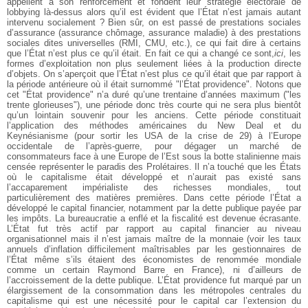
appellent à son renforcement et fondent leur stratégie électorale de
lobbying là-dessus alors qu’il est évident que l’État n’est jamais autant
intervenu socialement ? Bien sûr, on est passé de prestations sociales
d’assurance (assurance chômage, assurance maladie) à des prestations
sociales dites universelles (RMI, CMU, etc.), ce qui fait dire à certains
que l’État n’est plus ce qu’il était. En fait ce qui a changé ce sont,
ici
, les
formes d’exploitation non plus seulement liées à la production directe
d’objets. On s’aperçoit que l’État n’est plus ce qu’il était que par rapport à
la période antérieure où il était surnommé "l’État providence". Notons que
cet "État providence" n’a duré qu’une trentaine d’années maximum ("les
trente glorieuses"), une période donc très courte qui ne sera plus bientôt
qu’un lointain souvenir pour les anciens. Cette période constituait
l’application des méthodes américaines du New Deal et du
Keynésianisme (pour sortir les USA de la crise de 29) à l’Europe
occidentale de l’après-guerre, pour dégager un marché de
consommateurs face à une Europe de l’Est sous la botte stalinienne mais
censée représenter le paradis des Prolétaires. Il n’a touché que les États
où le capitalisme était développé et n’aurait pas existé sans
l’accaparement impérialiste des richesses mondiales, tout
particulièrement des matières premières. Dans cette période l’État a
développé le capital financier, notamment par la dette publique payée par
les impôts. La bureaucratie a enflé et la fiscalité est devenue écrasante.
L’État fut très actif par rapport au capital financier au niveau
organisationnel mais il n’est jamais maître de la monnaie (voir les taux
annuels d’inflation difficilement maîtrisables par les gestionnaires de
l’État même s’ils étaient des économistes de renommée mondiale
comme un certain Raymond Barre en France), ni d’ailleurs de
l’accroissement de la dette publique. L’État providence fut marqué par un
élargissement de la consommation dans les métropoles centrales du
capitalisme qui est une nécessité pour le capital car l’extension du