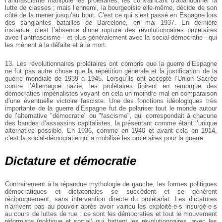
l’antifascisme manipule les prolétaires, les convaincant d’abandonner la
lutte de classes ; mais l’ennemi, la bourgeoisie elle-même, décide de son
côté de la mener jusqu’au bout. C’est ce qui s’est passé en Espagne lors
des sanglantes batailles de Barcelone, en mai 1937. En dernière
instance, c’est l’absence d’une rupture des révolutionnaires prolétaires
avec l’antifascisme - et plus généralement avec la social-démocratie - qui
les mènent à la défaite et à la mort.
13. Les révolutionnaires prolétaires ont compris que la guerre d’Espagne
ne fut pas autre chose que la répétition générale et la justification de la
guerre mondiale de 1939 à 1945. Lorsqu’ils ont accepté l’Union Sacrée
contre l’Allemagne nazie, les prolétaires finirent en remorque des
démocraties impérialistes voyant en cela un moindre mal en comparaison
d’une éventuelle victoire fasciste. Une des fonctions idéologiques très
importante de la guerre d’Espagne fut de polariser tout le monde autour
de l’alternative "démocratie" ou "fascisme", qui correspondait à chacune
des bandes d’assassins capitalistes, la présentant comme étant l’unique
alternative possible. En 1936, comme en 1940 et avant cela en 1914,
c’est la social-démocratie qui a mobilisé les prolétaires pour la guerre.
Dictature et démocratie
Contrairement à la répandue mythologie de gauche, les formes politiques
démocratiques et dictatoriales se succèdent et se génèrent
réciproquement, sans intervention directe du prolétariat. Les dictatures
n’arrivent pas au pouvoir après avoir vaincu les exploité-e-s insurgé-e-s
au cours de luttes de rue : ce sont les démocraties et tout le mouvement
réformiste (politique et social) qui battent les révolutionnaires, avec les