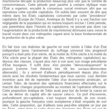
machinisme décuple la production beaucoup plus vite que le nombre de
consommateurs. Cette période peut paraître à certains idyllique mais
l’État a organisé, encadré le consensus social minimum afin que se
reproduise cette société capitaliste. On oublie bien souvent de dire que
même dans les États capitalistes concernés par cette "providence"
capitaliste (Europe de l’Ouest, Amérique du Nord) il y a une fraction non
négligeable de la population qui en restera toujours exclue ! Cette période,
une parenthèse dans l’histoire du capitalisme, ne pouvait pas durer car
l’augmentation de la productivité (le machinisme) diminuera sans cesse le
travail vivant dans ces métropoles sapant ainsi la base fondamentale de
la production de la plus value.
En fait tous ces étatistes de gauche en sont restés à l’idée d’un État
indépendant (avec l’avènement du suffrage universel très progressif
puisqu’il a duré près d’un siècle, de la moitié du XIXe siècle à la moitié du
XXe siècle pour la plupart des États des métropoles capitalistes) au-
dessus des classes, n’ayant plus rien à voir avec son image précédente
d’État bourgeois. Il suffit donc d’en prendre "démocratiquement" le
pouvoir (comme l’ont théorisé très tôt les sociaux-démocrates
allemands) ; ils y arrivent d’ailleurs périodiquement depuis plus d’un
siècle avec les résultats fondamentaux que nous savons. Leur dernière
invention aura été de reprendre l’idée d’un économiste américain, un
certain Tobin, de taxation des opérations financières effectuées sur le
marché des changes proportionnelle au montant de l’opération effectuée.
Cette proposition étatique de Tobin avait pour but de limiter la casse en
cas de dérive du capital afin de sauver celui-ci. Ce prof d’économie,
profondément pro-capitaliste, s’est toujours demandé, de son vivant,
pourquoi la gauche française voire européenne s’était emparée de son
idée. Cette proposition, qui d’ailleurs sera peut-être adoptée un jour par
les États, entre dans le cadre d’une des fonctions des États qui est de