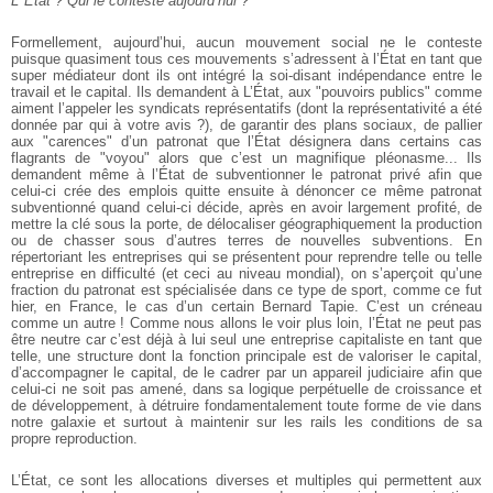
L’ État ? Qui le conteste aujourd’hui ?
Formellement, aujourd’hui, aucun mouvement social ne le conteste
puisque quasiment tous ces mouvements s’adressent à l’État en tant que
super médiateur dont ils ont intégré la soi-disant indépendance entre le
travail et le capital. Ils demandent à L’État, aux "pouvoirs publics" comme
aiment l’appeler les syndicats représentatifs (dont la représentativité a été
donnée par qui à votre avis ?), de garantir des plans sociaux, de pallier
aux "carences" d’un patronat que l’État désignera dans certains cas
flagrants de "voyou" alors que c’est un magnifique pléonasme... Ils
demandent même à l’État de subventionner le patronat privé afin que
celui-ci crée des emplois quitte ensuite à dénoncer ce même patronat
subventionné quand celui-ci décide, après en avoir largement profité, de
mettre la clé sous la porte, de délocaliser géographiquement la production
ou de chasser sous d’autres terres de nouvelles subventions. En
répertoriant les entreprises qui se présentent pour reprendre telle ou telle
entreprise en difficulté (et ceci au niveau mondial), on s’aperçoit qu’une
fraction du patronat est spécialisée dans ce type de sport, comme ce fut
hier, en France, le cas d’un certain Bernard Tapie. C’est un créneau
comme un autre ! Comme nous allons le voir plus loin, l’État ne peut pas
être neutre car c’est déjà à lui seul une entreprise capitaliste en tant que
telle, une structure dont la fonction principale est de valoriser le capital,
d’accompagner le capital, de le cadrer par un appareil judiciaire afin que
celui-ci ne soit pas amené, dans sa logique perpétuelle de croissance et
de développement, à détruire fondamentalement toute forme de vie dans
notre galaxie et surtout à maintenir sur les rails les conditions de sa
propre reproduction.
L’État, ce sont les allocations diverses et multiples qui permettent aux