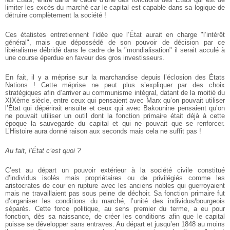
limiter les excès du marché car le capital est capable dans sa logique de
détruire complètement la société !
Ces étatistes entretiennent l’idée que l’État aurait en charge "l’intérêt
général", mais que dépossédé de son pouvoir de décision par ce
libéralisme débridé dans le cadre de la "mondialisation" il serait acculé à
une course éperdue en faveur des gros investisseurs.
En fait, il y a méprise sur la marchandise depuis l’éclosion des États
Nations ! Cette méprise ne peut plus s’expliquer par des choix
stratégiques afin d’arriver au communisme intégral, datant de la moitié du
XIXème siècle, entre ceux qui pensaient avec Marx qu’on pouvait utiliser
l’État qui dépérirait ensuite et ceux qui avec Bakounine pensaient qu’on
ne pouvait utiliser un outil dont la fonction primaire était déjà à cette
époque la sauvegarde du capital et qui ne pouvait que se renforcer.
L’Histoire aura donné raison aux seconds mais cela ne suffit pas !
Au fait, l’État c’est quoi ?
C’est au départ un pouvoir extérieur à la société civile constitué
d’individus isolés mais propriétaires ou de privilégiés comme les
aristocrates de cour en rupture avec les anciens nobles qui guerroyaient
mais ne travaillaient pas sous peine de déchoir. Sa fonction primaire fut
d’organiser les conditions du marché, l’unité des individus/bourgeois
séparés. Cette force politique, au sens premier du terme, a eu pour
fonction, dès sa naissance, de créer les conditions afin que le capital
puisse se développer sans entraves. Au départ et jusqu’en 1848 au moins