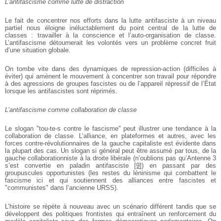
L’antifascisme comme lutte de distraction
Le fait de concentrer nos efforts dans la lutte antifasciste à un niveau
partiel nous éloigne inéluctablement du point central de la lutte de
classes : travailler à la conscience et l’auto-organisation de classe.
L’antifascisme détournerait les volontés vers un problème concret fruit
d’une situation globale.
On tombe vite dans des dynamiques de repression-action (difficiles à
éviter) qui amènent le mouvement à concentrer son travail pour répondre
à des agressions de groupes fascistes ou de l’appareil répressif de l’État
lorsque les antifascistes sont réprimés.
L’antifascisme comme collaboration de classe
Le slogan "tou-te-s contre le fascisme" peut illustrer une tendance à la
collaboration de classe. L’alliance, en plateformes et autres, avec les
forces contre-révolutionnaires de la gauche capitaliste est évidente dans
la plupart des cas. Un slogan si général peut être assumé par tous, de la
gauche collaborationniste à la droite libérale (n’oublions pas qu’Antenne 3
s’est convertie en paladin antifasciste
[
9
]
) en passant par des
groupuscules opportunistes (les restes du léninisme qui combattent le
fascisme ici et qui soutiennent des alliances entre fascistes et
"communistes" dans l’ancienne URSS).
L’histoire se répète à nouveau avec un scénario différent tandis que se
développent des politiques frontistes qui entraînent un renforcement du