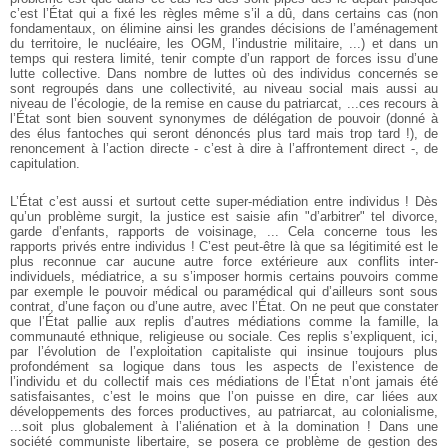
c’est l’État qui a fixé les règles même s’il a dû, dans certains cas (non
fondamentaux, on élimine ainsi les grandes décisions de l’aménagement
du territoire, le nucléaire, les OGM, l’industrie militaire, ...) et dans un
temps qui restera limité, tenir compte d’un rapport de forces issu d’une
lutte collective. Dans nombre de luttes où des individus concernés se
sont regroupés dans une collectivité, au niveau social mais aussi au
niveau de l’écologie, de la remise en cause du patriarcat, ...ces recours à
l’État sont bien souvent synonymes de délégation de pouvoir (donné à
des élus fantoches qui seront dénoncés plus tard mais trop tard !), de
renoncement à l’action directe - c’est à dire à l’affrontement direct -, de
capitulation.
L’État c’est aussi et surtout cette super-médiation entre individus ! Dès
qu’un problème surgit, la justice est saisie afin "d’arbitrer" tel divorce,
garde d’enfants, rapports de voisinage, ... Cela concerne tous les
rapports privés entre individus ! C’est peut-être là que sa légitimité est le
plus reconnue car aucune autre force extérieure aux conflits inter-
individuels, médiatrice, a su s’imposer hormis certains pouvoirs comme
par exemple le pouvoir médical ou paramédical qui d’ailleurs sont sous
contrat, d’une façon ou d’une autre, avec l’État. On ne peut que constater
que l’État pallie aux replis d’autres médiations comme la famille, la
communauté ethnique, religieuse ou sociale. Ces replis s’expliquent, ici,
par l’évolution de l’exploitation capitaliste qui insinue toujours plus
profondément sa logique dans tous les aspects de l’existence de
l’individu et du collectif mais ces médiations de l’État n’ont jamais été
satisfaisantes, c’est le moins que l’on puisse en dire, car liées aux
développements des forces productives, au patriarcat, au colonialisme,
...soit plus globalement à l’aliénation et à la domination ! Dans une
société communiste libertaire, se posera ce problème de gestion des