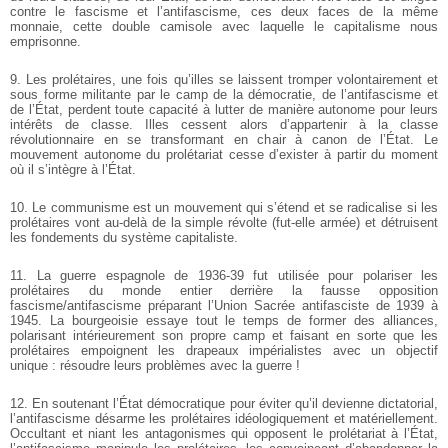
contre le fascisme et l’antifascisme, ces deux faces de la même
monnaie, cette double camisole avec laquelle le capitalisme nous
emprisonne.
9. Les prolétaires, une fois qu’illes se laissent tromper volontairement et
sous forme militante par le camp de la démocratie, de l’antifascisme et
de l’État, perdent toute capacité à lutter de manière autonome pour leurs
intérêts de classe. Illes cessent alors d’appartenir à la classe
révolutionnaire en se transformant en chair à canon de l’État. Le
mouvement autonome du prolétariat cesse d’exister à partir du moment
où il s’intègre à l’État.
10. Le communisme est un mouvement qui s’étend et se radicalise si les
prolétaires vont au-delà de la simple révolte (fut-elle armée) et détruisent
les fondements du système capitaliste.
11. La guerre espagnole de 1936-39 fut utilisée pour polariser les
prolétaires du monde entier derrière la fausse opposition
fascisme/antifascisme préparant l’Union Sacrée antifasciste de 1939 à
1945. La bourgeoisie essaye tout le temps de former des alliances,
polarisant intérieurement son propre camp et faisant en sorte que les
prolétaires empoignent les drapeaux impérialistes avec un objectif
unique : résoudre leurs problèmes avec la guerre !
12. En soutenant l’État démocratique pour éviter qu’il devienne dictatorial,
l’antifascisme désarme les prolétaires idéologiquement et matériellement.
Occultant et niant les antagonismes qui opposent le prolétariat à l’État,