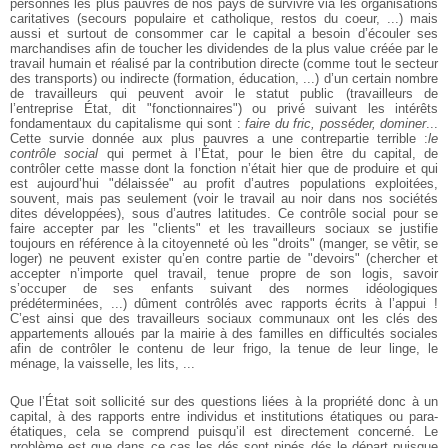
personnes les plus pauvres de nos pays de survivre via les organisations
caritatives (secours populaire et catholique, restos du coeur, ...) mais
aussi et surtout de consommer car le capital a besoin d’écouler ses
marchandises afin de toucher les dividendes de la plus value créée par le
travail humain et réalisé par la contribution directe (comme tout le secteur
des transports) ou indirecte (formation, éducation, ...) d’un certain nombre
de travailleurs qui peuvent avoir le statut public (travailleurs de
l’entreprise État, dit "fonctionnaires") ou privé suivant les intérêts
fondamentaux du capitalisme qui sont :
faire du fric, posséder, dominer
...
Cette survie donnée aux plus pauvres a une contrepartie terrible :
le
contrôle social
qui permet à l’État, pour le bien être du capital, de
contrôler cette masse dont la fonction n’était hier que de produire et qui
est aujourd’hui "délaissée" au profit d’autres populations exploitées,
souvent, mais pas seulement (voir le travail au noir dans nos sociétés
dites développées), sous d’autres latitudes. Ce contrôle social pour se
faire accepter par les "clients" et les travailleurs sociaux se justifie
toujours en référence à la citoyenneté où les "droits" (manger, se vêtir, se
loger) ne peuvent exister qu’en contre partie de "devoirs" (chercher et
accepter n’importe quel travail, tenue propre de son logis, savoir
s’occuper de ses enfants suivant des normes idéologiques
prédéterminées, ...) dûment contrôlés avec rapports écrits à l’appui !
C’est ainsi que des travailleurs sociaux communaux ont les clés des
appartements alloués par la mairie à des familles en difficultés sociales
afin de contrôler le contenu de leur frigo, la tenue de leur linge, le
ménage, la vaisselle, les lits, ...
Que l’État soit sollicité sur des questions liées à la propriété donc à un
capital, à des rapports entre individus et institutions étatiques ou para-
étatiques, cela se comprend puisqu’il est directement concerné. Le
problème est que dans ce cas les dés sont pipés dés le départ puisque