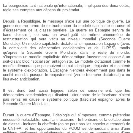
La bourgeoisie tant nationale qu’internationale, impliquée des deux côtés,
règle ses comptes aux dépens du prolétariat.
Depuis la République, le message s’axe sur une politique de guerre. La
guerre comme forme de restructuration du modèle capitaliste en crise et
d’écrasement de la classe ouvrière. La guerre en Espagne servira de
banc d’essai ; ce sera un avant-goût du même phénomène de
restructuration qui sera vécu au niveau mondial (Seconde Guerre
Mondiale). Un modèle capitaliste dictatorial s’imposera en Espagne (avec
la complicité des démocraties occidentales et de l’URSS), tandis
qu’après la Seconde Guerre Mondiale, dans le reste du monde,
s’imposera un modèle capitaliste démocratique faussement opposé à un
soit-disant bloc "socialiste" antagoniste. Le modèle dictatorial comme le
modèle démocratique poursuivent un but identique : réajuster et maintenir
le système d’exploitation. L’Espagne n’entrera évidemment pas dans le
conflit mondial puisque le réajustement (via le triomphe dictatorial) a eu
lieu avec anticipation.
Il est donc tout aussi logique, selon ce raisonnement, que les
démocraties occidentales qui disaient lutter contre de le fascisme n’aient
pas remis en cause le système politique (fasciste) espagnol après la
Seconde Guerre Mondiale.
Durant la guerre d’Espagne, l’idéologie qui s’imposera, comme prétendue
nécessité inéluctable, sera l’antifascisme : le frontisme et la collaboration
de classe - incluant la chefferie (on ne peut pas les appeler autrement) de
la CNT-FAI et les opportunistes du POUM se démarquant ainsi d’une
politique réellement révolutionnaire et se pliant au pragmatisme d’une