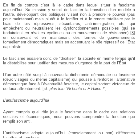
En fin de compte c’est là le cadre dans lequel situer le fascisme
aujourd’hui. Sa mission y serait de faciliter la transition d’un modèle à
l’autre, développant des politiques visant non à prendre le pouvoir (pas
pour maintenant) mais plutôt à le fortifier et à le rendre totalitaire par le
biais de lois répressives, sécuritaires, anti-immigration, etc. qui
empêchent ou neutralisent les dysfonctionnements possibles (qui se
traduiraient en révoltes cycliques ou en mouvements de résistance)
[
8
]
en conservant et en maintenant des formes de gouvernements
formellement démocratiques mais en accentuant le rôle répressif de l’État
capitaliste.
Le fascisme essaiera donc de "droitiser" la société en même temps qu’il
la déstabilise pour justifier des mesures d’urgence de la part de l’État.
D’un autre côté surgit à nouveau la dichotomie démocratie ou fascisme
(deux visages du même capitalisme) qui pousse à renforcer l’alternative
démocratique face à l’éventualité fasciste, le capital sortant victorieux de
ce faux affrontement. [
cf. plus loin "Ni honte ni F-Haine !"
]
L’antifascisme aujourd’hui
Ayant compris quel rôle joue le fascisme dans le cadre des relations
sociales et économiques, nous pouvons comprendre la fonction que
remplit son anti.
L’antifascisme adopte aujourd’hui (consciemment ou non) différentes
facettes et fonctions :