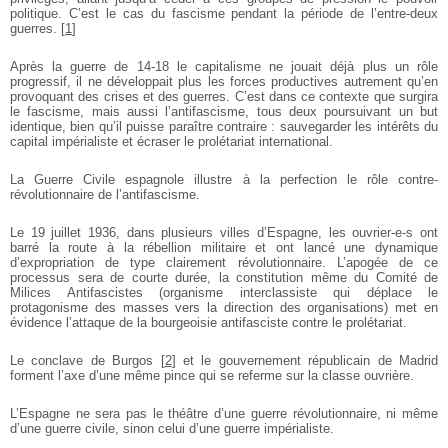
politique. C’est le cas du fascisme pendant la période de l’entre-deux
guerres.
[
1
]
Après la guerre de 14-18 le capitalisme ne jouait déjà plus un rôle
progressif, il ne développait plus les forces productives autrement qu’en
provoquant des crises et des guerres. C’est dans ce contexte que surgira
le fascisme, mais aussi l’antifascisme, tous deux poursuivant un but
identique, bien qu’il puisse paraître contraire : sauvegarder les intérêts du
capital impérialiste et écraser le prolétariat international.
La Guerre Civile espagnole illustre à la perfection le rôle contre-
révolutionnaire de l’antifascisme.
Le 19 juillet 1936, dans plusieurs villes d’Espagne, les ouvrier-e-s ont
barré la route à la rébellion militaire et ont lancé une dynamique
d’expropriation de type clairement révolutionnaire. L’apogée de ce
processus sera de courte durée, la constitution même du Comité de
Milices Antifascistes (organisme interclassiste qui déplace le
protagonisme des masses vers la direction des organisations) met en
évidence l’attaque de la bourgeoisie antifasciste contre le prolétariat.
Le conclave de Burgos
[
2
]
et le gouvernement républicain de Madrid
forment l’axe d’une même pince qui se referme sur la classe ouvrière.
L’Espagne ne sera pas le théâtre d’une guerre révolutionnaire, ni même
d’une guerre civile, sinon celui d’une guerre impérialiste.