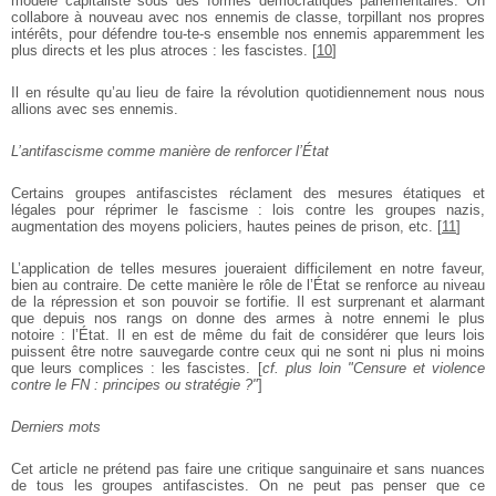
modèle capitaliste sous des formes démocratiques parlementaires. On
collabore à nouveau avec nos ennemis de classe, torpillant nos propres
intérêts, pour défendre tou-te-s ensemble nos ennemis apparemment les
plus directs et les plus atroces : les fascistes.
[
10
]
Il en résulte qu’au lieu de faire la révolution quotidiennement nous nous
allions avec ses ennemis.
L’antifascisme comme manière de renforcer l’État
Certains groupes antifascistes réclament des mesures étatiques et
légales pour réprimer le fascisme : lois contre les groupes nazis,
augmentation des moyens policiers, hautes peines de prison, etc.
[
11
]
L’application de telles mesures joueraient difficilement en notre faveur,
bien au contraire. De cette manière le rôle de l’État se renforce au niveau
de la répression et son pouvoir se fortifie. Il est surprenant et alarmant
que depuis nos rangs on donne des armes à notre ennemi le plus
notoire : l’État. Il en est de même du fait de considérer que leurs lois
puissent être notre sauvegarde contre ceux qui ne sont ni plus ni moins
que leurs complices : les fascistes. [
cf. plus loin "Censure et violence
contre le FN : principes ou stratégie ?"
]
Derniers mots
Cet article ne prétend pas faire une critique sanguinaire et sans nuances
de tous les groupes antifascistes. On ne peut pas penser que ce