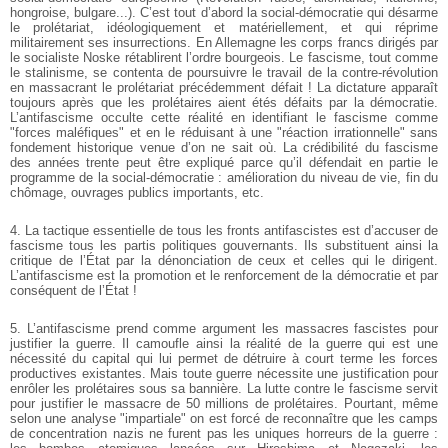
hongroise, bulgare...). C’est tout d’abord la social-démocratie qui désarme
le prolétariat, idéologiquement et matériellement, et qui réprime
militairement ses insurrections. En Allemagne les corps francs dirigés par
le socialiste Noske rétablirent l’ordre bourgeois. Le fascisme, tout comme
le stalinisme, se contenta de poursuivre le travail de la contre-révolution
en massacrant le prolétariat précédemment défait ! La dictature apparaît
toujours après que les prolétaires aient étés défaits par la démocratie.
L’antifascisme occulte cette réalité en identifiant le fascisme comme
"forces maléfiques" et en le réduisant à une "réaction irrationnelle" sans
fondement historique venue d’on ne sait où. La crédibilité du fascisme
des années trente peut être expliqué parce qu’il défendait en partie le
programme de la social-démocratie : amélioration du niveau de vie, fin du
chômage, ouvrages publics importants, etc.
4. La tactique essentielle de tous les fronts antifascistes est d’accuser de
fascisme tous les partis politiques gouvernants. Ils substituent ainsi la
critique de l’État par la dénonciation de ceux et celles qui le dirigent.
L’antifascisme est la promotion et le renforcement de la démocratie et par
conséquent de l’État !
5. L’antifascisme prend comme argument les massacres fascistes pour
justifier la guerre. Il camoufle ainsi la réalité de la guerre qui est une
nécessité du capital qui lui permet de détruire à court terme les forces
productives existantes. Mais toute guerre nécessite une justification pour
enrôler les prolétaires sous sa bannière. La lutte contre le fascisme servit
pour justifier le massacre de 50 millions de prolétaires. Pourtant, même
selon une analyse "impartiale" on est forcé de reconnaître que les camps
de concentration nazis ne furent pas les uniques horreurs de la guerre :