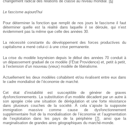
changement radical des relations de classe au niveau mondial.
[
6
]
Le fascisme aujourd’hui
Pour déterminer la fonction que remplit de nos jours le fascisme il faut
déterminer quelle est la réalité dans laquelle il se déroule, qui n’est
évidemment pas la même que celle des années 30.
La nécessité constante du développement des forces productives du
capitalisme a mené celui-ci à une crise permanente.
La crise du modèle keynésien depuis le début des années 70 conduit à
un dépassement graduel de ce modèle (l’État Providence) et, petit à petit,
à l’extension d’un nouveau (vieux) modèle de libéralisme.
Actuellement les deux modèles cohabitent et/ou rivalisent entre eux dans
le cadre mondialisé de l’économie de marché.
Cet état d’instabilité est susceptible de générer de graves
dysfonctionnements. La substitution d’un modèle décadent par un autre à
son apogée crée une situation de dérégulation et une forte résistance
dans plusieurs couches de la société. À cela s’ajoute la supposée
immigration massive comme cause de dysfonctionnement
supplémentaire fruit de la mondialisation de l’économie et l’augmentation
de l’exploitation dans les pays de la périphérie
[
7
]
, ainsi que la
marginalisation de grandes aires géographiques du marché-monde.