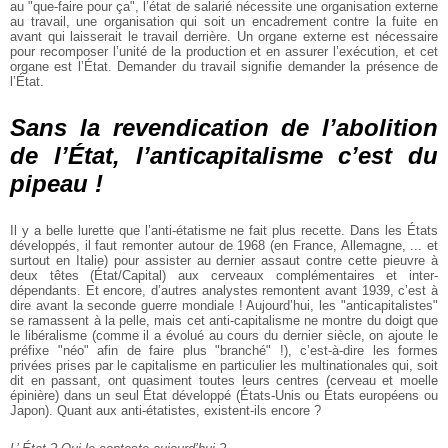
au "que-faire pour ça", l’état de salarié nécessite une organisation externe
au travail, une organisation qui soit un encadrement contre la fuite en
avant qui laisserait le travail derrière. Un organe externe est nécessaire
pour recomposer l’unité de la production et en assurer l’exécution, et cet
organe est l’État. Demander du travail signifie demander la présence de
l’État.
Sans la revendication de l’abolition
de l’État, l’anticapitalisme c’est du
pipeau !
Il y a belle lurette que l’anti-étatisme ne fait plus recette. Dans les États
développés, il faut remonter autour de 1968 (en France, Allemagne, ... et
surtout en Italie) pour assister au dernier assaut contre cette pieuvre à
deux têtes (État/Capital) aux cerveaux complémentaires et inter-
dépendants. Et encore, d’autres analystes remontent avant 1939, c’est à
dire avant la seconde guerre mondiale ! Aujourd’hui, les "anticapitalistes"
se ramassent à la pelle, mais cet anti-capitalisme ne montre du doigt que
le libéralisme (comme il a évolué au cours du dernier siècle, on ajoute le
préfixe "néo" afin de faire plus "branché" !), c’est-à-dire les formes
privées prises par le capitalisme en particulier les multinationales qui, soit
dit en passant, ont quasiment toutes leurs centres (cerveau et moelle
épinière) dans un seul État développé (États-Unis ou États européens ou
Japon). Quant aux anti-étatistes, existent-ils encore ?