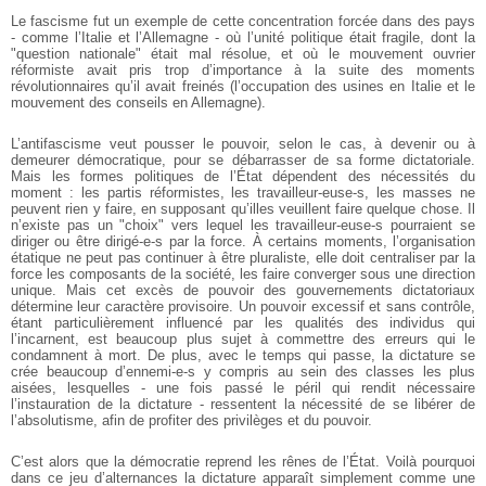
Le fascisme fut un exemple de cette concentration forcée dans des pays
- comme l’Italie et l’Allemagne - où l’unité politique était fragile, dont la
"question nationale" était mal résolue, et où le mouvement ouvrier
réformiste avait pris trop d’importance à la suite des moments
révolutionnaires qu’il avait freinés (l’occupation des usines en Italie et le
mouvement des conseils en Allemagne).
L’antifascisme veut pousser le pouvoir, selon le cas, à devenir ou à
demeurer démocratique, pour se débarrasser de sa forme dictatoriale.
Mais les formes politiques de l’État dépendent des nécessités du
moment : les partis réformistes, les travailleur-euse-s, les masses ne
peuvent rien y faire, en supposant qu’illes veuillent faire quelque chose. Il
n’existe pas un "choix" vers lequel les travailleur-euse-s pourraient se
diriger ou être dirigé-e-s par la force. À certains moments, l’organisation
étatique ne peut pas continuer à être pluraliste, elle doit centraliser par la
force les composants de la société, les faire converger sous une direction
unique. Mais cet excès de pouvoir des gouvernements dictatoriaux
détermine leur caractère provisoire. Un pouvoir excessif et sans contrôle,
étant particulièrement influencé par les qualités des individus qui
l’incarnent, est beaucoup plus sujet à commettre des erreurs qui le
condamnent à mort. De plus, avec le temps qui passe, la dictature se
crée beaucoup d’ennemi-e-s y compris au sein des classes les plus
aisées, lesquelles - une fois passé le péril qui rendit nécessaire
l’instauration de la dictature - ressentent la nécessité de se libérer de
l’absolutisme, afin de profiter des privilèges et du pouvoir.
C’est alors que la démocratie reprend les rênes de l’État. Voilà pourquoi
dans ce jeu d’alternances la dictature apparaît simplement comme une