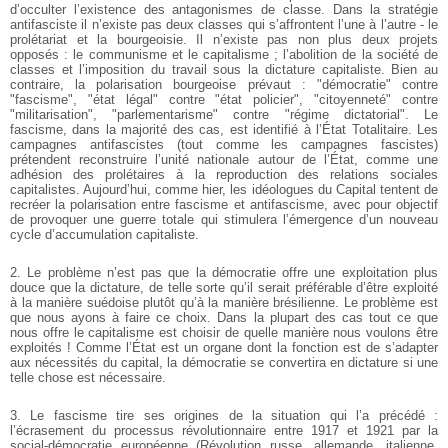
d’occulter l’existence des antagonismes de classe. Dans la stratégie
antifasciste il n’existe pas deux classes qui s’affrontent l’une à l’autre - le
prolétariat et la bourgeoisie. Il n’existe pas non plus deux projets
opposés : le communisme et le capitalisme ; l’abolition de la société de
classes et l’imposition du travail sous la dictature capitaliste. Bien au
contraire, la polarisation bourgeoise prévaut : "démocratie" contre
"fascisme", "état légal" contre "état policier", "citoyenneté" contre
"militarisation", "parlementarisme" contre "régime dictatorial". Le
fascisme, dans la majorité des cas, est identifié à l’État Totalitaire. Les
campagnes antifascistes (tout comme les campagnes fascistes)
prétendent reconstruire l’unité nationale autour de l’État, comme une
adhésion des prolétaires à la reproduction des relations sociales
capitalistes. Aujourd’hui, comme hier, les idéologues du Capital tentent de
recréer la polarisation entre fascisme et antifascisme, avec pour objectif
de provoquer une guerre totale qui stimulera l’émergence d’un nouveau
cycle d’accumulation capitaliste.
2. Le problème n’est pas que la démocratie offre une exploitation plus
douce que la dictature, de telle sorte qu’il serait préférable d’être exploité
à la manière suédoise plutôt qu’à la manière brésilienne. Le problème est
que nous ayons à faire ce choix. Dans la plupart des cas tout ce que
nous offre le capitalisme est choisir de quelle manière nous voulons être
exploités ! Comme l’État est un organe dont la fonction est de s’adapter
aux nécessités du capital, la démocratie se convertira en dictature si une
telle chose est nécessaire.
3. Le fascisme tire ses origines de la situation qui l’a précédé :
l’écrasement du processus révolutionnaire entre 1917 et 1921 par la
social-démocratie européenne (Révolution russe, allemande, italienne,