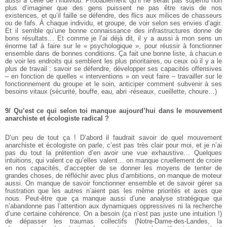
aussi à celle de l’individu. Probablement qu’il ne serait pas superflu non
plus d’imaginer que des gens puissent ne pas être ravis de nos
existences, et qu’il faille se défendre, des flics aux milices de chasseurs
ou de fafs. À chaque individu, et groupe, de voir selon ses envies d’agir.
Et il semble qu’une bonne connaissance des infrastructures donne de
bons résultats… Et comme je l’ai déjà dit, il y a aussi à mon sens un
énorme taf à faire sur le « psychologique », pour réussir à fonctionner
ensemble dans de bonnes conditions. Ça fait une bonne liste, à chacun.e
de voir les endroits qui semblent les plus prioritaires, ou ceux où il y a le
plus de travail : savoir se défendre, développer ses capacités offensives
– en fonction de quelles « interventions » on veut faire – travailler sur le
fonctionnement du groupe et le soin, anticiper comment subvenir à ses
besoins vitaux (sécurité, bouffe, eau, abri -réseaux, cueillette, choure…)
9/ Qu’est ce qui selon toi manque aujourd’hui dans le mouvement
anarchiste et écologiste radical ?
D’un peu de tout ça ! D’abord il faudrait savoir de quel mouvement
anarchiste et écologiste on parle, c’est pas très clair pour moi, et je n’ai
pas du tout la prétention d’en avoir une vue exhaustive… Quelques
intuitions, qui valent ce qu’elles valent… on manque cruellement de croire
en nos capacités, d’accepter de se donner les moyens de tenter de
grandes choses, de réfléchir avec plus d’ambitions, on manque de moteur
aussi. On manque de savoir fonctionner ensemble et de savoir gérer sa
frustration que les autres n’aient pas les même priorités et axes que
nous. Peut-être que ça manque aussi d’une analyse stratégique qui
n’abandonne pas l’attention aux dynamiques oppressives ni la recherche
d’une certaine cohérence. On a besoin (ça n’est pas juste une intuition !)
de dépasser les traumas collectifs (Notre-Dame-des-Landes, la