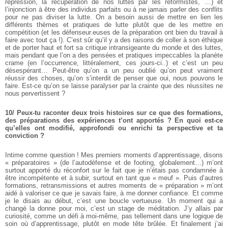
répression, la récupération de nos luttes par les réformistes, …) et
l’injonction à être des individus parfaits ou à ne jamais parler des conflits
pour ne pas diviser la lutte. On a besoin aussi de mettre en lien les
différents thèmes et pratiques de lutte plutôt que de les mettre en
compétition (et les défenseur.euses de la préparation ont bien du travail à
faire avec tout ça !).
C’est sûr qu’il y a des raisons de coller à son éthique
et de porter haut et fort sa critique intransigeante du monde et des luttes,
mais pendant que l’on a des pensées et pratiques impeccables la planète
crame (en l’occurrence, littéralement, ces jours-ci..) et c’est un peu
désespérant… Peut-être qu’on a un peu oublié qu’on peut vraiment
réussir des choses, qu’on s’interdit de penser que oui, nous pouvons le
faire. Est-ce qu’on se laisse paralyser par la crainte que des réussites ne
nous pervertissent ?
10/ Peux-tu raconter deux trois histoires sur ce que des formations,
des préparations des expériences t’ont apportés ? En quoi est-ce
qu’elles ont modifié, approfondi ou enrichi ta perspective et ta
conviction ?
Intime comme question ! Mes premiers moments d’apprentissage, disons
« préparatoires » (de l’autodéfense et de footing, globalement…) m’ont
surtout apporté du réconfort sur le fait que je n’étais pas condamnée à
être incompétente et à subir, surtout en tant que « meuf ». Puis d’autres
formations, retransmissions et autres moments de « préparation » m’ont
aidé à valoriser ce que je savais faire, à me donner confiance. Et comme
je le disais au début, c’est une boucle vertueuse.
Un moment qui a
changé la donne pour moi, c’est un stage de méditation. J’y allais par
curiosité, comme un défi à moi-même, pas tellement dans une logique de
soin où d’apprentissage, plutôt en mode tête brûlée. Et finalement j’ai