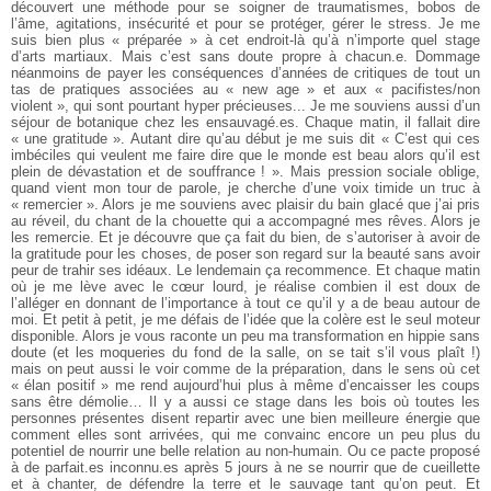
découvert une méthode pour se soigner de traumatismes, bobos de
l’âme, agitations, insécurité et pour se protéger, gérer le stress. Je me
suis bien plus « préparée » à cet endroit-là qu’à n’importe quel stage
d’arts martiaux. Mais c’est sans doute propre à chacun.e. Dommage
néanmoins de payer les conséquences d’années de critiques de tout un
tas de pratiques associées au « new age » et aux « pacifistes/non
violent », qui sont pourtant hyper précieuses...
Je me souviens aussi d’un
séjour de botanique chez les ensauvagé.es. Chaque matin, il fallait dire
« une gratitude ». Autant dire qu’au début je me suis dit « C’est qui ces
imbéciles qui veulent me faire dire que le monde est beau alors qu’il est
plein de dévastation et de souffrance ! ». Mais pression sociale oblige,
quand vient mon tour de parole, je cherche d’une voix timide un truc à
« remercier ». Alors je me souviens avec plaisir du bain glacé que j’ai pris
au réveil, du chant de la chouette qui a accompagné mes rêves. Alors je
les remercie. Et je découvre que ça fait du bien, de s’autoriser à avoir de
la gratitude pour les choses, de poser son regard sur la beauté sans avoir
peur de trahir ses idéaux. Le lendemain ça recommence. Et chaque matin
où je me lève avec le cœur lourd, je réalise combien il est doux de
l’alléger en donnant de l’importance à tout ce qu’il y a de beau autour de
moi. Et petit à petit, je me défais de l’idée que la colère est le seul moteur
disponible. Alors je vous raconte un peu ma transformation en hippie sans
doute (et les moqueries du fond de la salle, on se tait s’il vous plaît !)
mais on peut aussi le voir comme de la préparation, dans le sens où cet
« élan positif » me rend aujourd’hui plus à même d’encaisser les coups
sans être démolie…
Il y a aussi ce stage dans les bois où toutes les
personnes présentes disent repartir avec une bien meilleure énergie que
comment elles sont arrivées, qui me convainc encore un peu plus du
potentiel de nourrir une belle relation au non-humain. Ou ce pacte proposé
à de parfait.es inconnu.es après 5 jours à ne se nourrir que de cueillette
et à chanter, de défendre la terre et le sauvage tant qu’on peut. Et