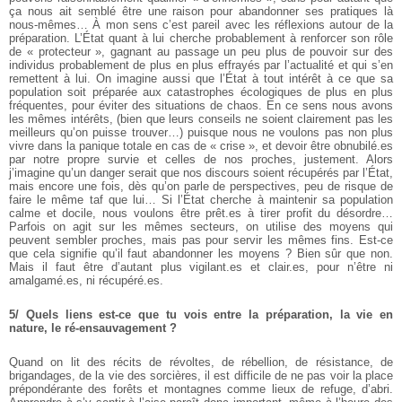
ça nous ait semblé être une raison pour abandonner ses pratiques là
nous-mêmes… À mon sens c’est pareil avec les réflexions autour de la
préparation.
L’État quant à lui cherche probablement à renforcer son rôle
de « protecteur », gagnant au passage un peu plus de pouvoir sur des
individus probablement de plus en plus effrayés par l’actualité et qui s’en
remettent à lui. On imagine aussi que l’État à tout intérêt à ce que sa
population soit préparée aux catastrophes écologiques de plus en plus
fréquentes, pour éviter des situations de chaos. En ce sens nous avons
les mêmes intérêts, (bien que leurs conseils ne soient clairement pas les
meilleurs qu’on puisse trouver…) puisque nous ne voulons pas non plus
vivre dans la panique totale en cas de « crise », et devoir être obnubilé.es
par notre propre survie et celles de nos proches, justement.
Alors
j’imagine qu’un danger serait que nos discours soient récupérés par l’État,
mais encore une fois, dès qu’on parle de perspectives, peu de risque de
faire le même taf que lui… Si l’État cherche à maintenir sa population
calme et docile, nous voulons être prêt.es à tirer profit du désordre…
Parfois on agit sur les mêmes secteurs, on utilise des moyens qui
peuvent sembler proches, mais pas pour servir les mêmes fins. Est-ce
que cela signifie qu’il faut abandonner les moyens ? Bien sûr que non.
Mais il faut être d’autant plus vigilant.es et clair.es, pour n’être ni
amalgamé.es, ni récupéré.es.
5/ Quels liens est-ce que tu vois entre la préparation, la vie en
nature, le ré-ensauvagement ?
Quand on lit des récits de révoltes, de rébellion, de résistance, de
brigandages, de la vie des sorcières, il est difficile de ne pas voir la place
prépondérante des forêts et montagnes comme lieux de refuge, d’abri.