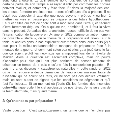
sont long à obtenir. Et qu’il semble donc judicieux de consacrer une
certaine partie de son temps à essayer d’anticiper comment les choses
peuvent évoluer, et comment y faire face. Et dans la majorité des cas,
les choses à mettre en place nous seront bénéfiques dès à présent. Il ne
s’agit pas d’appeler à attendre que nous soyons « prêt.es » ou bien à
mettre nos vies en pause pour se préparer à des futurs hypothétiques.
Ceux et celles qui font ce choix sont à mon sens dans l’erreur, et risquent
d’être fortement déçu.es. On a qu’une vie, semble-t-il, et il faut la vivre
dans le présent.
Je parlais des anarchistes russes, difficile de ne pas voir
l’intensification de la guerre en Ukraine en 2022 comme un autre moment
de possible « alerte », où le thème de la préparation est revenu sur la
table, quand les gens là-bas expliquent eux-mêmes dans leurs écrits (2) à
quel point le milieu antifa/anarchiste manquait de préparation face à la
menace de la guerre, et comment selon eux et elles ça a joué dans le fait
que ça soient plutôt les néo-nazis qui s’imposent lors de la révolte de
Maidan. Alors la question est sacrément complexe, mais on pourra
s’accorder pour dire qu’il est plus pertinent de penser réseaux de
désertion en temps de « paix » qu’une fois la conscription passée...
Et
puis il y a les diverses « catastrophes naturelles », cette rando en 2022
où je me retrouve à devoir demander de l’eau à des maisons faute de
ruisseaux qui ne soient pas taris, ce ne sont pas des déclics vraiment,
mais ce sont autant de signes que les conditions se dégradent et qu’il
faut l’anticiper.…
Et au moment où j’écris (3), les fumées des incendies
outre-Atlantique voilent le ciel au-dessus de nos têtes. Je ne suis pas de
la team alarmiste, mais quand même...
2/ Qu’entends-tu par préparation ?
Vaste question ! C’est paradoxalement un terme que je n’emploie pas