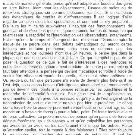
matos de manière générale, parce qu’il est adapté aux besoins des gens
en lutte là-bas. Idem pour les déplacements, l’usage de radios ou de
réflexions stratégiques sur comment déborder les flics. Si on est dans
des dynamiques de conflits et d’affrontements il est logique d’aller
regarder ce qu’en disent les spécialistes, et comment ils s’y préparent…
D’ailleurs les militaires eux-mêmes s’inspirent des fonctionnements de
guérillas et de rébellions (pour critiquer certaines formes de hiérarchie qui
ralentissent la réactivité et l’interprétation des observations, notamment).
Est-ce qu’on a le temps et l’énergie de tout réinventer ? Sans compter le
risque de se perdre dans des débats sémantiques qui auront certes
toujours une certaine pertinence, mais nous ne sommes pas des
intellectuels et nos journées n’ont que 24 heures, je pense que dans la
plupart des cas nous avons mieux à faire. Ce qui n’empêche pas de se
poser la question de ce que le fait de s’intéresser à des méthodes et
outils de militaires/d’autoritaires peut produire. Je pense par exemple qu’il
faut faire attention à la pensée qui devient mécanique et froide à force de
vouloir être efficace et épurée du superflu, elle en est même abêtissante.
Or, au-delà du fait que personne n’a envie de devenir plus bête qu’il ne
l’est déjà, nous avons besoin d’intelligence situationnelle et émotionnelle,
pas de devenir des robots à la pensée rétrécie par les punchlines et la
recherche de l’efficacité à tout prix.
Pour ce qui est de la spécialisation,
si on maintient du lien avec nos réseaux, et qu’il y a de l’échange et de la
transmission de part et d’autre je ne vois pas bien le problème. Le débat
sur la force frôle lui aussi le purement sémantique, si l’on veut agir sur ce
monde on a besoin de force(s) pour le faire, point. De force individuelle et
de force collective. Le problème c’est de penser qu’en parlant de force on
dénigre forcément les « faiblesses » et qu’on culpabilise les personnes
qui avouerait en avoir, ou les cacheraient moins que les autres. Parce
qu’attention spoiler, tout le monde à des faiblesses ! Elles sont toujours
là, mouvantes, en fonction des moments de notre vie. Il faut les