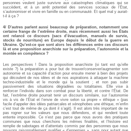
personnes veulent juste survivre aux catastrophes climatiques qui se
succèdent, et à un arrêt potentiel des services sociaux de l’État,
s’autonomiser et vivre en famille ou en communauté. Et quel mal y aurait-
t-il à ça ?
4/ D’autres parlent aussi beaucoup de préparation, notamment une
certaine frange de l’extrême droite, mais récemment aussi les États
ont relancé ce discours (sacs d’évacuation, manuels de survie,
stocks de nourriture) en Europe depuis le début de la guerre en
Ukraine. Qu’est-ce que sont alors les différences entre ces discours
là et une proposition anarchiste sur la préparation, l’autonomie et la
montée en compétence ?
Les perspectives ! Dans la proposition anarchiste (si tant est qu’elle
existe ?) la préparation a pour but de trouver/conserver/augmenter son
autonomie et sa capacité d’action pour ensuite mener à bien des projets
qui découlent de nos idées et de nos aspirations à attaquer la machine
techno-industrielle et le monde qui la soutient ; et non pas subir
passivement des situations dégradées ou totalitaires. Elle vise à
renforcer l’individu dans son combat pour la liberté, et contre l’État. De
fait, l’extrême droite pourrait tenir un discours similaire, sur l’autonomie
vis à vis de l’État et l’envie de vivre selon sa propre « éthique » (pas
facile d’appeler des idées patriarcales et xénophobes une éthique, m’enfin
c’est tout de même de ça dont il s’agit). Il est alors très important de ne
pas rogner sur les valeurs que nous défendons, et qui rendent toute
entente impossible. Ce n’est pas parce que nous avons des pratiques
communes que nous cherchons les mêmes finalités, et l’histoire est
remplie de sabotages et d’attentats commis par des personnes que nous
pouvons raisonnablement qualifier « d’ennemies », sans pour autant que