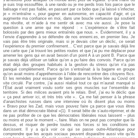
je suis trop essoufflée, à une rando ou je me perds trois fois parce que le
balisage n’est pas fiable, en passant par ce bobo que j’ai laissé s’infecter,
je « m’entraîne », pour gagner en autonomie, en capacité d’agir, et ça
augmente ma confiance en moi, dans une boucle vertueuse qui soutient
ma révolte, et m’aide à me sentir ok avec ma vie aussi. Je pose la
question à une amie qui me répond : « L’expérience de s’être fait
bolossés par des gens mieux entraînés que nous. ». Évidemment, il y a
l’envie d’apprendre à se défendre de nos ennemi.es, en premier lieu.
Je
vais pas être très originale, mais si je devais citer un déclic, ce serait
l’expérience du premier confinement... C’est parce que je savais déjà lire
une carte que j’ai trouvé les petites routes et que j’ai pu me déplacer pour
amener les gens qui en avait besoin d’un point A à un point B. Parce que
je savais déjà utiliser un talkie qu’on a pu faire des convois. Parce qu’on
était déjà des groupes habitués à la gestion du stress qu’on n’a pas
paniqué complètement. Parce qu’on s’entraînait à la bagarre en groupe
qu’on avait moins d’appréhension à l’idée de rencontrer des citoyens flics.
Et les remèdes pour essayer de faire passer la fièvre liée au Covid ont
vite circulé.
Par contre, j’ai aussi réalisé tout ce qui m’aurait manqué si
l’État avait vraiment voulu sortir ses gros muscles sur l’ensemble du
territoire. Si des milices avaient pris le relais. Bref, j’ai eu le déclic que
« ça peut arriver ici, et très très vite ».. Ça me fait penser à la phrase
d’anarchistes russes dans une interview où ils disent plus ou moins
« Bravo pour les Zad, mais vous pouvez faire ça parce que vous êtres
dans un état démocrate libéral »(1). Il serait bête de s’auto-réprimer, et de
ne pas profiter de ce que les démocraties libérales nous laissent – plus
ou moins et pour le moment –, faire. Mais on ne peut pas compter que là-
dessus, et risquer de perdre toutes nos forces si les conditions se
durcissent. Il y a qu’à voir ce qui se passe outre-Atlantique pour
comprendre que les acquis sociaux peuvent disparaître aussi vite qu’ils