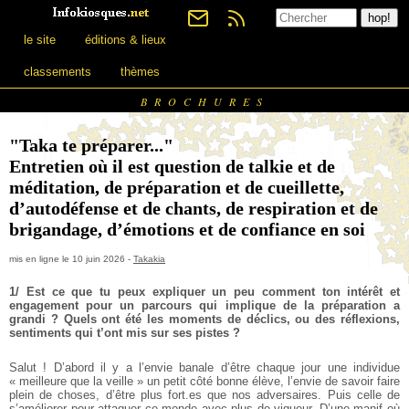
le site
éditions & lieux
classements
thèmes
BROCHURES
"Taka te préparer..."
Entretien où il est question de talkie et de
méditation, de préparation et de cueillette,
d’autodéfense et de chants, de respiration et de
brigandage, d’émotions et de confiance en soi
mis en ligne le 10 juin 2026 -
Takakia
1/ Est ce que tu peux expliquer un peu comment ton intérêt et
engagement pour un parcours qui implique de la préparation a
grandi ? Quels ont été les moments de déclics, ou des réflexions,
sentiments qui t’ont mis sur ses pistes ?
Salut ! D’abord il y a l’envie banale d’être chaque jour une individue
« meilleure que la veille » un petit côté bonne élève, l’envie de savoir faire
plein de choses, d’être plus fort.es que nos adversaires. Puis celle de
s’améliorer pour attaquer ce monde avec plus de vigueur.
D’une manif où