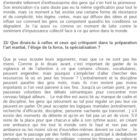
d’entendre tellement d’enthousiasme des gens qui s’en font la promesse.
Son énonciation n’a sans doute pas eu la même signification pour tout le
monde, mais ce moment a fait exister une certaine forme de résistance
et de complicité, très légère, certes, mais qui diffuse des idées et peut
influer sur comment les gens se comportent quand/si les conditions se
dégradent. Je l’ai aussi vu comme un moment de lutte contre le
sentiment d’impuissance collectif face à ce qui arrive dans le monde.
11/ Que dirais-tu à celles et ceux qui critiquent dans la préparation
l’art martial, l’éloge de la force, la spécialisation ?
Que je veux écouter leurs arguments, mais que ce ne sont pas les
miens. Comme je le disais avant, c’est important de garder de la
vigilance et de l’attention à ce que certains choses, vocabulaires,
peuvent engendrer, mais pourquoi s’empêcher d’aller chercher des
ressources là où on peut les trouver ? L’entraînement et la discipline
peuvent paraître des gros mots, mais ils n’en restent pas moins
importants si l’on veut parvenir à ses fins. Jusqu’à un certain point, je me
passerais volontiers des débats sémantiques pour concentrer mon
cerveau fatigué ailleurs... Le mal-être est aussi lié au manque de cadre et
de discipline, les gens qui retournent au taf pour réguler un peu leur vie
peuvent en parler. On peut accepter les logiques martiales (entraînement,
recherche d’efficacité, discipline, personne sachante qui transmet...) s’il
existe des moments de détente et qu’on en fait pas un art de vivre. S’il
reste de la place pour que chacun.e aille à son rythme aussi, en créant
une ambiance qui tire tout le monde vers le haut et non pas une
ambiance ou les moins sûr.es d’eux/elles-mêmes doivent se cacher…
Je
pense que le passage par des forêts occupées a participé à dédiaboliser
certaines choses associées au militaire, comme les fringues, ou même le