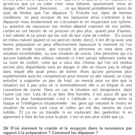
qu’est-ce que ça va créer chez nous (tétanie, épuisement, mise en
danger, effet tunnel, blessures, ... ce qui dépend probablement aussi du
type de limites que l’on dépasse !). Ensuite oui, dans de bonnes
conditions, on peut essayer de les repousser et/ou s’entraîner à les
dépasser mais évidemment en s’écoutant et en respectant son rythme.
La question de repousser ses limites dépend vraiment de nos profils,
certain.es ont besoin de se pousser un peu plus, quand pour d’autres,
c’est ralentir et se poser qui les sort de leur zone de confort… En survie
en milieu naturel (quand on se perd en rando, donc), il est dit qu’avec une
bonne préparation on peut effectivement repousser le moment où l’on
rentre en mode survie, que suivant la personne on sera dans une
situation inconfortable, ou une situation de survie. Une personne qui n’a
aucune habitude des milieux naturels ni n’est jamais tellement sortie de
sa zone de confort, voire qui a vécu des choses qui l’en ont rendue
encore plus dépendante sera en danger si elle ne trouve pas le refuge
dans lequel elle avait prévu de dormir. Alors qu’une personne plus
expérimentée aura les compétences pour trouver un abri naturel, un corps
entraîné à supporter un peu de froid, un mental pour se dire que la
situation est à peu près ok si éventuellement elle a un briquet et une
couverture de survie. Dans un cas la situation est dangereuse, dans
l’autre cas non. Cela dit si je dois être honnête, il est aussi dit que la
chose la plus fondamentale c’est « l’attitude », un mélange entre la
niaque et l’intelligence situationnelle : les gens qui meurent le moins en
situation de survie sont ceux et celles qui ont des raisons de vivre
solides. Et ça ne se travaille ni en soulevant des geekettes ni en
apprenant à faire du feu sous la pluie, c’est un peu plus subtil que ça…
16/ D’où viennent la crainte et le soupçon dans la mouvance par
rapport à la préparation ? Comment les dépasser ?