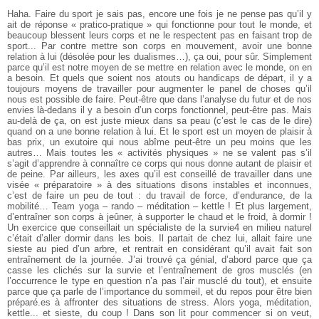
Haha. Faire du sport je sais pas, encore une fois je ne pense pas qu’il y
ait de réponse « pratico-pratique » qui fonctionne pour tout le monde, et
beaucoup blessent leurs corps et ne le respectent pas en faisant trop de
sport... Par contre mettre son corps en mouvement, avoir une bonne
relation à lui (désolée pour les dualismes…), ça oui, pour sûr. Simplement
parce qu’il est notre moyen de se mettre en relation avec le monde, on en
a besoin. Et quels que soient nos atouts ou handicaps de départ, il y a
toujours moyens de travailler pour augmenter le panel de choses qu’il
nous est possible de faire. Peut-être que dans l’analyse du futur et de nos
envies là-dedans il y a besoin d’un corps fonctionnel, peut-être pas. Mais
au-delà de ça, on est juste mieux dans sa peau (c’est le cas de le dire)
quand on a une bonne relation à lui. Et le sport est un moyen de plaisir à
bas prix, un exutoire qui nous abîme peut-être un peu moins que les
autres… Mais toutes les « activités physiques » ne se valent pas s’il
s’agit d’apprendre à connaître ce corps qui nous donne autant de plaisir et
de peine. Par ailleurs, les axes qu’il est conseillé de travailler dans une
visée « préparatoire » à des situations disons instables et inconnues,
c’est de faire un peu de tout : du travail de force, d’endurance, de la
mobilité… Team yoga – rando – méditation – kettle ! Et plus largement,
d’entraîner son corps à jeûner, à supporter le chaud et le froid, à dormir !
Un exercice que conseillait un spécialiste de la survie4 en milieu naturel
c’était d’aller dormir dans les bois. Il partait de chez lui, allait faire une
sieste au pied d’un arbre, et rentrait en considérant qu’il avait fait son
entraînement de la journée. J’ai trouvé ça génial, d’abord parce que ça
casse les clichés sur la survie et l’entraînement de gros musclés (en
l’occurrence le type en question n’a pas l’air musclé du tout), et ensuite
parce que ça parle de l’importance du sommeil, et du repos pour être bien
préparé.es à affronter des situations de stress. Alors yoga, méditation,
kettle... et sieste, du coup ! Dans son lit pour commencer si on veut,