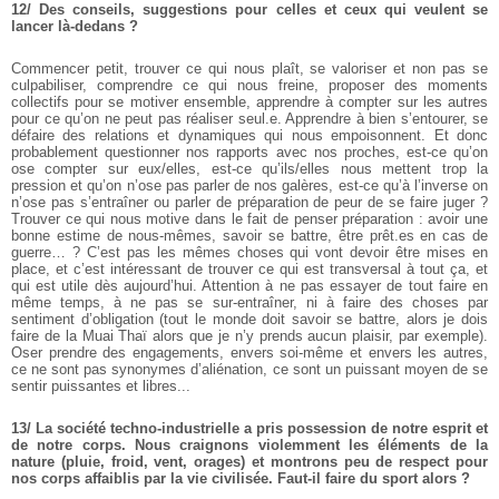
12/ Des conseils, suggestions pour celles et ceux qui veulent se
lancer là-dedans ?
Commencer petit, trouver ce qui nous plaît, se valoriser et non pas se
culpabiliser, comprendre ce qui nous freine, proposer des moments
collectifs pour se motiver ensemble, apprendre à compter sur les autres
pour ce qu’on ne peut pas réaliser seul.e. Apprendre à bien s’entourer, se
défaire des relations et dynamiques qui nous empoisonnent. Et donc
probablement questionner nos rapports avec nos proches, est-ce qu’on
ose compter sur eux/elles, est-ce qu’ils/elles nous mettent trop la
pression et qu’on n’ose pas parler de nos galères, est-ce qu’à l’inverse on
n’ose pas s’entraîner ou parler de préparation de peur de se faire juger ?
Trouver ce qui nous motive dans le fait de penser préparation : avoir une
bonne estime de nous-mêmes, savoir se battre, être prêt.es en cas de
guerre… ? C’est pas les mêmes choses qui vont devoir être mises en
place, et c’est intéressant de trouver ce qui est transversal à tout ça, et
qui est utile dès aujourd’hui.
Attention à ne pas essayer de tout faire en
même temps, à ne pas se sur-entraîner, ni à faire des choses par
sentiment d’obligation (tout le monde doit savoir se battre, alors je dois
faire de la Muai Thaï alors que je n’y prends aucun plaisir, par exemple).
Oser prendre des engagements, envers soi-même et envers les autres,
ce ne sont pas synonymes d’aliénation, ce sont un puissant moyen de se
sentir puissantes et libres...
13/ La société techno-industrielle a pris possession de notre esprit et
de notre corps. Nous craignons violemment les éléments de la
nature (pluie, froid, vent, orages) et montrons peu de respect pour
nos corps affaiblis par la vie civilisée. Faut-il faire du sport alors ?