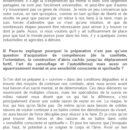
évidemment, il s’agit là d’expériences qui même si elles sont largement
partagées ne sont pas forcément universelles, et peut-être que d’autres
n’y trouveraient pas ce genre de choses. Je reste un peu convaincue que
notre survie, en tant qu’espèce, comme en tant qu’élan de liberté et de
révolte ne peut que passer par un retour à nos liens à la terre, mais je
suis forcée d’admettre que ce n’est qu’une intuition, et que de
nombreuses étapes peuvent être nécessaires pour arriver à y trouver ce
dont je parle. Aussi, si nous voulons qu’il y ait suffisamment de place
pour que tout le monde puisse jouer dans les bois, il y a quelques zones
industrielles et agricoles à détruire...
6/ Peux-tu expliquer pourquoi la préparation n’est pas qu’une
question d’acquisition de compétences (de la cueillette,
l’orientation, la construction d’abris cachés jusqu’au déplacement
furtif, l’art du camouflage et l’autodéfense) mais aussi un
aguerrissement mental et une sensibilité consciente et spirituelle ?
Si l’on doit se préparer à « survivre » dans des conditions dégradées et à
trouver des moyens de continuer nos combats, alors nous avons avant
tout besoin d’un sacré mental, et de détermination. Ces deux éléments se
nourrissent de multiples choses, mais les spécialistes de la survie en
milieu naturel nous disent que ce qui fait la différence, c’est
principalement d’avoir une solide raison de rester en vie. La niaque, le
truc qui fera qu’on lâche pas. De même qu’on aura besoin de solides
raisons de vouloir continuer à se battre contre les démolisseurs du vivant,
on aura besoin de force décuplée pour réussir à le faire. Et je crois qu’on
peut trouver des forces et des raisons de se battre dans cette
« sensibilité consciente et spirituelle ». Et pour les raisons que j’évoquais
plus haut, le potentiel à se soigner le corps et l’âme. Avoir un lien