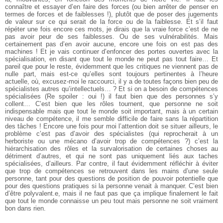
connaître et essayer d’en faire des forces (ou bien arrêter de penser en
termes de forces et de faiblesses !), plutôt que de poser des jugements
de valeur sur ce qui serait de la force ou de la faiblesse. Et s’il faut
répéter une fois encore ces mots, je dirais que la vraie force c’est de ne
pas avoir peur de ses faiblesses. Ou de ses vulnérabilités. Mais
certainement pas d’en avoir aucune, encore une fois on est pas des
machines !
Et je vais continuer d’enfoncer des portes ouvertes avec la
spécialisation, en disant que tout le monde ne peut pas tout faire… Et
pareil que pour le reste, évidemment que les critiques ne viennent pas de
nulle part, mais est-ce qu’elles sont toujours pertinentes à l’heure
actuelle, où, excusez-moi le raccourci, il y a de toutes façons bien peu de
spécialistes autres qu’intellectuels… ?
Et si on a besoin de compétences
spécialisées (Re spoiler : oui !) il faut bien que des personnes s’y
collent… C’est bien que les rôles tournent, que personne ne soit
indispensable mais que tout le monde soit important, mais à un certain
niveau de compétence, il me semble difficile de faire sans la répartition
des tâches ! Encore une fois pour moi l’attention doit se situer ailleurs, le
problème c’est pas d’avoir des spécialistes (qui reprocherait à un
herboriste ou une mécano d’avoir trop de compétences ?) c’est la
hiérarchisation des rôles et la survalorisation de certaines choses au
détriment d’autres, et qui ne sont pas uniquement liés aux taches
spécialisées, d’ailleurs. Par contre, il faut évidemment réfléchir à éviter
que trop de compétences se retrouvent dans les mains d’une seule
personne, tant pour des questions de position de pouvoir potentielle que
pour des questions pratiques si la personne venait à manquer. C’est bien
d’être polyvalent.e, mais il ne faut pas que ça implique finalement le fait
que tout le monde connaisse un peu tout mais personne ne soit vraiment
bon dans rien.