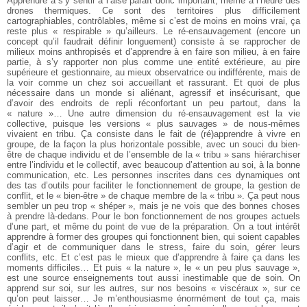
Apprendre à s’y sentir à l’aise paraît donc important, même à l’heure des
drones thermiques. Ce sont des territoires plus difficilement
cartographiables, contrôlables, même si c’est de moins en moins vrai, ça
reste plus « respirable » qu’ailleurs. Le ré-ensauvagement (encore un
concept qu’il faudrait définir longuement) consiste à se rapprocher de
milieux moins anthropisés et d’apprendre à en faire son milieu, à en faire
partie, à s’y rapporter non plus comme une entité extérieure, au pire
supérieure et gestionnaire, au mieux observatrice ou indifférente, mais de
la voir comme un chez soi accueillant et rassurant. Et quoi de plus
nécessaire dans un monde si aliénant, agressif et insécurisant, que
d’avoir des endroits de repli réconfortant un peu partout, dans la
« nature »…
Une autre dimension du ré-ensauvagement est la vie
collective, puisque les versions « plus sauvages » de nous-mêmes
vivaient en tribu. Ça consiste dans le fait de (ré)apprendre à vivre en
groupe, de la façon la plus horizontale possible, avec un souci du bien-
être de chaque individu et de l’ensemble de la « tribu » sans hiérarchiser
entre l’individu et le collectif, avec beaucoup d’attention au soi, à la bonne
communication, etc. Les personnes inscrites dans ces dynamiques ont
des tas d’outils pour faciliter le fonctionnement de groupe, la gestion de
conflit, et le « bien-être » de chaque membre de la « tribu ». Ça peut nous
sembler un peu trop « shéper », mais je ne vois que des bonnes choses
à prendre là-dedans. Pour le bon fonctionnement de nos groupes actuels
d’une part, et même du point de vue de la préparation. On a tout intérêt
apprendre à former des groupes qui fonctionnent bien, qui soient capables
d’agir et de communiquer dans le stress, faire du soin, gérer leurs
conflits, etc. Et c’est pas le mieux que d’apprendre à faire ça dans les
moments difficiles…
Et puis « la nature », le « un peu plus sauvage »,
est une source enseignements tout aussi inestimable que de soin. On
apprend sur soi, sur les autres, sur nos besoins « viscéraux », sur ce
qu’on peut laisser… Je m’enthousiasme énormément de tout ça, mais