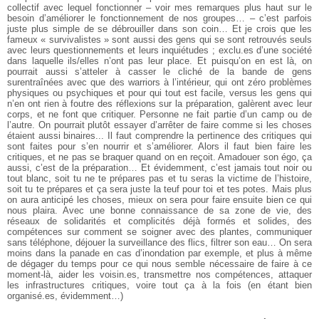
collectif avec lequel fonctionner – voir mes remarques plus haut sur le
besoin d’améliorer le fonctionnement de nos groupes… – c’est parfois
juste plus simple de se débrouiller dans son coin… Et je crois que les
fameux « survivalistes » sont aussi des gens qui se sont retrouvés seuls
avec leurs questionnements et leurs inquiétudes ; exclu.es d’une société
dans laquelle ils/elles n’ont pas leur place.
Et puisqu’on en est là, on
pourrait aussi s’atteler à casser le cliché de la bande de gens
surentraînées avec que des warriors à l’intérieur, qui ont zéro problèmes
physiques ou psychiques et pour qui tout est facile, versus les gens qui
n’en ont rien à foutre des réflexions sur la préparation, galèrent avec leur
corps, et ne font que critiquer. Personne ne fait partie d’un camp ou de
l’autre. On pourrait plutôt essayer d’arrêter de faire comme si les choses
étaient aussi binaires...
Il faut comprendre la pertinence des critiques qui
sont faites pour s’en nourrir et s’améliorer. Alors il faut bien faire les
critiques, et ne pas se braquer quand on en reçoit. Amadouer son égo, ça
aussi, c’est de la préparation…
Et évidemment, c’est jamais tout noir ou
tout blanc, soit tu ne te prépares pas et tu seras la victime de l’histoire,
soit tu te prépares et ça sera juste la teuf pour toi et tes potes. Mais plus
on aura anticipé les choses, mieux on sera pour faire ensuite bien ce qui
nous plaira. Avec une bonne connaissance de sa zone de vie, des
réseaux de solidarités et complicités déjà formés et solides, des
compétences sur comment se soigner avec des plantes, communiquer
sans téléphone, déjouer la surveillance des flics, filtrer son eau… On sera
moins dans la panade en cas d’inondation par exemple, et plus à même
de dégager du temps pour ce qui nous semble nécessaire de faire à ce
moment-là, aider les voisin.es, transmettre nos compétences, attaquer
les infrastructures critiques, voire tout ça à la fois (en étant bien
organisé.es, évidemment…)