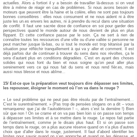
actuelles. Alors a fortiori il y a besoin de travailler là-dessus si on veut
être à même de réagir en cas de problèmes. Si nous avons besoin de
moteurs que peuvent être la haine et la colère, elles ne sont pas toujours
bonnes conseillères : elles nous consument et ne nous aident ni à être
juste les un.es envers les autres, ni à prendre du recul dans une situation
de conflit. Il faut une sacrée dose de confiance en soi pour garder des
perspectives quand le monde autour de nous devient de plus en plus
flippant. Et cette confiance passe par le soin. Ça ne sert à rien de
connaître toutes les ressources d’une ville ou d’une vallée si personne ne
peut marcher jusque là-bas, ou si tout le monde est trop tétanisé par la
situation pour réfléchir tranquillement à qui va y aller et comment. Il est
déjà parfois dur de continuer à trouver du sens dans nos révoltes, ça le
sera d’autant plus en conditions dégradées. C’est en ayant des choses
solides qui nous font du bien et nous soigne qu’on peut aller plus
sereinement vers ce qui nous fait du sens et nous rend fièr.es, mais
aussi nous blesse et nous abîme...
15/ Est-ce que la préparation veut toujours dire dépasser ses limites,
les repousser, éloigner le moment où l’on va dans le rouge ?
« Le seul problème qui ne peut pas être résolu par de l’entraînement…
C’est le surentraînement. » (Pas trop de pensées slogans on a dit – vous
remarquerez que j’ai de l’autodérision ! –, alors c’est la dernière !)
Bien
sûr que non ! On se crame et on va pas bien loin si on passe son temps
à dépasser ses limites et à se mettre dans le rouge. Le repos fait partie
de l’entraînement, comme je le disais plus haut. Et si on passe son
temps dans le rouge, on a plus aucune réserve quand on n’a plus d’autres
choix que d’aller dans le rouge, justement. Il faut d’abord identifier les
limites pour savoir quand on s’en approche et quand on les dépasse, et