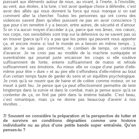
puissant aux éléments autour de nous, au vivant, à l’inerte, à l’invisible,
au vent, aux étoiles, à la lune, c’est avoir quelque chose à défendre, c’est
avoir des alliés qui nous donnent la force qui nous manque si on sait
comment aller la chercher.
Toutes les personnes qui ont connu des
violences savent (bien qu’elles puissent ne pas en avoir conscience !)
que pour s’en remettre il y a besoin, entre autres, de sécurité et d’amour.
Si on n’a aucun moyen d’accéder à ça, parce que nos âmes, nos cœurs,
nos corps, nos sensibilités sont trop sur la défensive ou ne savent pas où
en trouver (parce qu’il n’y a pas que les potes qui peuvent nous apporter
ça, et encore moins si tout le monde en a besoin en même temps…),
alors je ne sais pas comment, ni combien de temps, on continue
d’avancer.
Je ne crois pas au modèle de la machine suréquipée et
surentraînée qui pourrait juste encaisser les coups si elle soulève
suffisamment de fonte, enterre suffisamment de matos et refoule
suffisamment ses émotions. Au mieux elle se coupe d’une partie d’elle-
même pour être « dure » et au pire elle s’effondrera d’elle-même au bout
d’un certain temps faute de garder du sens et un équilibre psychologique.
Je crois qu’à se nourrir que de haine et de colère comme moteur, on se
meurt à petit feu. Je pense que ça peut effectivement permettre de tenir
longtemps dans la survie et dans le combat, mais je pense aussi qu’à se
contenter de ça, on finit par périr dans la énième bataille. C’est beau,
c’est romantique, mais ça ne donne pas beaucoup d’avenir à nos
révoltes...
7/ Souvent on considère la préparation et la perspective de lutter et
de survivre en conditions dégradées comme une histoire
individuelle ou au plus d’une petite bande super entraînée. Qu’en
penses-tu ?