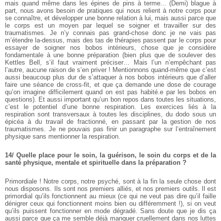
mais quand même dans les épines de pins à terme...
(Demi) blague à
part, nous avons besoin de pratiques qui nous relient à notre corps pour
se connaître, et développer une bonne relation à lui, mais aussi parce que
le corps est un moyen par lequel se soigner et travailler sur des
traumatismes. Je n’y connais pas grand-chose donc je ne vais pas
m’étendre la-dessus, mais des tas de thérapies passent par le corps pour
essayer de soigner nos bobos intérieurs, chose que je considère
fondamentale à une bonne préparation (bien plus que de soulever des
Kettles Bell, s’il faut vraiment préciser… Mais l’un n’empêchant pas
l’autre, aucune raison de s’en priver ! Mentionnons quand-même que c’est
aussi beaucoup plus dur de s’attaquer à nos bobos intérieurs que d’aller
faire une séance de cross-fit, et que ça demande une dose de courage
qu’on imagine difficilement quand on est pas habité.e par les bobos en
questions).
Et aussi important qu’un bon repos dans toutes les situations,
c’est le potentiel d’une bonne respiration. Les exercices liés à la
respiration sont transversaux à toutes les disciplines, du dodo sous un
épicéa à du travail de fractionné, en passant par la gestion de nos
traumatismes. Je ne pouvais pas finir un paragraphe sur l’entraînement
physique sans mentionner la respiration.
14/ Quelle place pour le soin, la guérison, le soin du corps et de la
santé physique, mentale et spirituelle dans la préparation ?
Primordiale ! Notre corps, notre psyché, sont à la fin la seule chose dont
nous disposons. Ils sont nos premiers alliés, et nos premiers outils. Il est
primordial qu’ils fonctionnent au mieux (ce qui ne veut pas dire qu’il faille
dénigrer ceux qui fonctionnent moins bien ou différemment !), si on veut
qu’ils puissent fonctionner en mode dégradé. Sans doute que je dis ça
aussi parce que ça me semble déjà manquer cruellement dans nos luttes