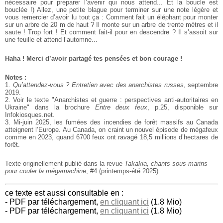
nécessaire pour préparer l’avenir qui nous attend... Et la boucle est
bouclée !)
Allez, une petite blague pour terminer sur une note légère et
vous remercier d’avoir lu tout ça :
Comment fait un éléphant pour monter
sur un arbre de 20 m de haut ?
Il monte sur un arbre de trente mètres et il
saute !
Trop fort ! Et comment fait-il pour en descendre ?
Il s’assoit sur
une feuille et attend l’automne...
Haha ! Merci d’avoir partagé tes pensées et bon courage !
Notes :
1.
Qu’attendez-vous ? Entretien avec des anarchistes russes
, septembre
2019.
2. Voir le texte "Anarchistes et guerre : perspectives anti-autoritaires en
Ukraine" dans la brochure
Entre deux feux
, p.25, disponible sur
Infokiosques.net.
3. Mi-juin 2025, les fumées des incendies de forêt massifs au Canada
atteignent l’Europe. Au Canada, on craint un nouvel épisode de mégafeux
comme en 2023, quand 6700 feux ont ravagé 18,5 millions d’hectares de
forêt.
Texte originellement publié dans la revue
Takakia, chants sous-marins
pour couler la mégamachine
,
#4 (printemps-été 2025).
ce texte est aussi consultable en :
- PDF par téléchargement,
en cliquant ici
(1.8 Mio)
- PDF par téléchargement,
en cliquant ici
(1.8 Mio)