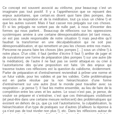
Ce concept est souvent associé au virilisme, pour beaucoup c’est un
imaginaire pas tout positif. Il y a l’appréhension que se rejouent des
enjeux autoritaires, que certain.es disent quoi faire (des pompes, des
exercices de respiration et de la méditation, tout ça sous un chêne !) et
que les autres suivent. Mais il faut casser nos préjugés sur ces choses.
Et si les préjugés ne sortent pas de nulle part, à nous d’inventer des
formes qui nous parlent... Beaucoup de réflexions sur les oppressions
systémiques amène à une certaine déresponsabilisation (et tant mieux,
on est pas seule responsable de notre situation !) mais peut-être qu’il
faudrait la transformer en une déculpabilisation qui ne soit pas
déresponsabilisation, et qui remettent un peu les choses entre nos mains.
Personne ne pourra faire les choses (des pompes […] sous un chêne !) à
notre place. D’un côté, il faut (arrêter d’écrire Il faut !) arrêter de juger et
de survaloriser une forme de préparation (des pompes !) sur une autre (de
la méditation), de l’autre il ne faut pas se sentir attaqué.es ou crier à
l’autoritarisme dès qu’une proposition est faite. Un des enjeux qui
traverse toutes ces réflexions est la question du validisme, évidemment.
Parler de préparation et d’entraînement reviendrait à prôner une norme et
un futur valide, pour les valides et par les valides. Cette problématique
est en partie résolue par la non hiérarchisation d’une forme
d’entraînement sur une autre (tout le monde peut travailler avec sa
respiration – je pense !). Il faut les mettre ensemble, au lieu de faire de la
compétition entre les unes et les autres. Le souci n’est pas, je pense, de
vouloir se préparer et s’entraîner, c’est que ces thématiques visibilisent
(et peut-être dans une certaine mesure renforcent) des problématiques qui
existent en dehors de ça, que ça soit l’autoritarisme, la culpabilisation, la
hiérarchisation d’un type de pratiques sur d’autres (d’ailleurs la réponse à
ça n’est pas de tout niveler non plus !), etc. Dans les réflexions autour de