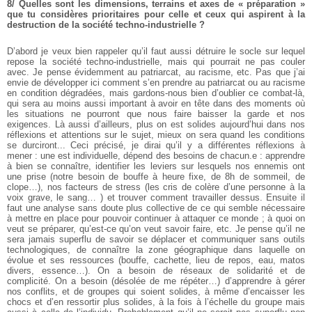
8/ Quelles sont les dimensions, terrains et axes de « préparation »
que tu considères prioritaires pour celle et ceux qui aspirent à la
destruction de la société techno-industrielle ?
D’abord je veux bien rappeler qu’il faut aussi détruire le socle sur lequel
repose la société techno-industrielle, mais qui pourrait ne pas couler
avec. Je pense évidemment au patriarcat, au racisme, etc. Pas que j’ai
envie de développer ici comment s’en prendre au patriarcat ou au racisme
en condition dégradées, mais gardons-nous bien d’oublier ce combat-là,
qui sera au moins aussi important à avoir en tête dans des moments où
les situations ne pourront que nous faire baisser la garde et nos
exigences. Là aussi d’ailleurs, plus on est solides aujourd’hui dans nos
réflexions et attentions sur le sujet, mieux on sera quand les conditions
se durciront...
Ceci précisé, je dirai qu’il y a différentes réflexions à
mener : une est individuelle, dépend des besoins de chacun.e : apprendre
à bien se connaître, identifier les leviers sur lesquels nos ennemis ont
une prise (notre besoin de bouffe à heure fixe, de 8h de sommeil, de
clope…), nos facteurs de stress (les cris de colère d’une personne à la
voix grave, le sang… ) et trouver comment travailler dessus. Ensuite il
faut une analyse sans doute plus collective de ce qui semble nécessaire
à mettre en place pour pouvoir continuer à attaquer ce monde ; à quoi on
veut se préparer, qu’est-ce qu’on veut savoir faire, etc. Je pense qu’il ne
sera jamais superflu de savoir se déplacer et communiquer sans outils
technologiques, de connaître la zone géographique dans laquelle on
évolue et ses ressources (bouffe, cachette, lieu de repos, eau, matos
divers, essence…). On a besoin de réseaux de solidarité et de
complicité. On a besoin (désolée de me répéter…) d’apprendre à gérer
nos conflits, et de groupes qui soient solides, à même d’encaisser les
chocs et d’en ressortir plus solides, à la fois à l’échelle du groupe mais