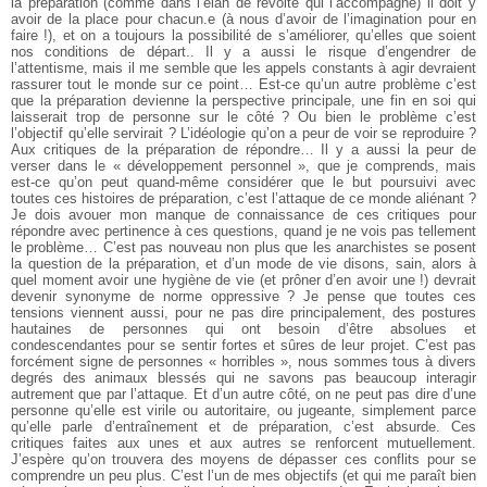
la préparation (comme dans l’élan de révolte qui l’accompagne) il doit y
avoir de la place pour chacun.e (à nous d’avoir de l’imagination pour en
faire !), et on a toujours la possibilité de s’améliorer, qu’elles que soient
nos conditions de départ..
Il y a aussi le risque d’engendrer de
l’attentisme, mais il me semble que les appels constants à agir devraient
rassurer tout le monde sur ce point… Est-ce qu’un autre problème c’est
que la préparation devienne la perspective principale, une fin en soi qui
laisserait trop de personne sur le côté ? Ou bien le problème c’est
l’objectif qu’elle servirait ? L’idéologie qu’on a peur de voir se reproduire ?
Aux critiques de la préparation de répondre… Il y a aussi la peur de
verser dans le « développement personnel », que je comprends, mais
est-ce qu’on peut quand-même considérer que le but poursuivi avec
toutes ces histoires de préparation, c’est l’attaque de ce monde aliénant ?
Je dois avouer mon manque de connaissance de ces critiques pour
répondre avec pertinence à ces questions, quand je ne vois pas tellement
le problème… C’est pas nouveau non plus que les anarchistes se posent
la question de la préparation, et d’un mode de vie disons, sain, alors à
quel moment avoir une hygiène de vie (et prôner d’en avoir une !) devrait
devenir synonyme de norme oppressive ?
Je pense que toutes ces
tensions viennent aussi, pour ne pas dire principalement, des postures
hautaines de personnes qui ont besoin d’être absolues et
condescendantes pour se sentir fortes et sûres de leur projet. C’est pas
forcément signe de personnes « horribles », nous sommes tous à divers
degrés des animaux blessés qui ne savons pas beaucoup interagir
autrement que par l’attaque. Et d’un autre côté, on ne peut pas dire d’une
personne qu’elle est virile ou autoritaire, ou jugeante, simplement parce
qu’elle parle d’entraînement et de préparation, c’est absurde. Ces
critiques faites aux unes et aux autres se renforcent mutuellement.
J’espère qu’on trouvera des moyens de dépasser ces conflits pour se
comprendre un peu plus. C’est l’un de mes objectifs (et qui me paraît bien