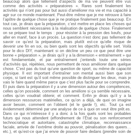
beaucoup alors que tellement d’aspects de ma vie peuvent être vus
comme des activités « préparatoires ». Rares sont finalement les
activités qui n’ont pas pour but aussi d’améliorer ma vie et ma capacité à
agir sur ce monde maintenant. Peut-être même que je me retrouve à faire
l’apôtre de quelque chose que je ne pratique finalement pas beaucoup. En
tout cas, je dirais que la préparation, c’est mettre en place les choses qui
nous semblent nécessaires à la réalisation de quelque chose. Finalement
on se prépare tout le temps : pour résister à la pression des keufs, pour
aller en manif, face à un procès. La question n’est donc pas tellement de
savoir ce qu’est la préparation, mais plutôt est-ce qu’elle risque de
devenir une fin en soi, ou bien quels sont les objectifs qu’elle sert. Voilà
pour le dico DIY, maintenant si on décline un peu ce que peut être une
bonne « préparation », je dirais qu’il y a la dimension « entraînement » qui
est fondamentale, et par entraînement j’entends toute une séries
d’activités qui, répétées, nous permettent de nous améliorer dans quelque
chose. C’est pas du tout qu’une question de sport, ou même de capacité
physique. Il est important d’entraîner son mental aussi bien que son
corps, si tant est qu’il soit même possible de distinguer les deux, mais je
vais le faire quand même parce que c’est plus facile pour se comprendre.
Et puis dans la préparation il y a une dimension autour des compétences,
celles qu’on possède, comment on les améliore si ça semble nécessaire,
celles qu’on voudrait obtenir, et comment.
Enfin je dirais qu’il y a la
dimension ressources matérielles, ce qu’on a déjà, de quoi on imagine
avoir besoin, comment on l’obtient (et le garde !), etc.
Tout ça est
évidemment déterminé par une analyse de ce à quoi on veut être prêt.es.
Dans ce qui m’intéresse il y a donc à la fois quels sont les probables
futurs qui nous attendent (effondrement de l’État ou son renforcement
technocratique et autoritaire, catastrophe climatique, reconnaissance
faciale, arrivée de l’extrême droite au pouvoir, pénalisation des queers…
etc.), et qu’est-ce que j’ai envie de pouvoir faire dedans (prendre soin de