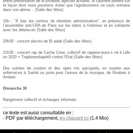
brève présentation de la situation agricole actuelle, la causerie portera sur
la façon dont nous pourrions éviter que l’agrobusiness ne nous entraine
dans son abime... (Salle des fêtes)
15h : "À bas les centres de rétention administrative", en présence de
l’assemblée anti-CRA de Paris sur les luttes à l’intérieur et en solidarité
avec les détenu-es (Salle des fêtes)
20h30 : concert electro de Bi adab (Salle des fêtes)
21h30 : concert rap de Cache Crew, collectif de rappeur-euse-s né à Lille
en 2020 + Trapboombapdrill contre l’Etat (Salle des fêtes)
Des soirées de soutien et des open mic parciparla, en soutien aux
enfermé-es à Sainté ou juste pour l’amour de la musique, de Roubaix à
Ambert.
Dimanche 30
Rangement collectif et échanges informels.
ce texte est aussi consultable en :
- PDF par téléchargement,
en cliquant ici
(1.4 Mio)