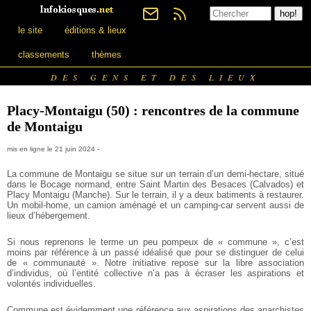
le site
éditions & lieux
classements
thèmes
DES GENS ET DES LIEUX
Placy-Montaigu (50) : rencontres de la commune
de Montaigu
mis en ligne le 21 juin 2024 -
La commune de Montaigu se situe sur un terrain d’un demi-hectare, situé
dans le Bocage normand, entre Saint Martin des Besaces (Calvados) et
Placy Montaigu (Manche). Sur le terrain, il y a deux batiments à restaurer.
Un mobil-home, un camion aménagé et un camping-car servent aussi de
lieux d’hébergement.
Si nous reprenons le terme un peu pompeux de « commune », c’est
moins par référence à un passé idéalisé que pour se distinguer de celui
de « communauté ». Notre initiative repose sur la libre association
d’individus, où l’entité collective n’a pas à écraser les aspirations et
volontés individuelles.
Commune est évidemment une référence aux aspirations des anarchistes