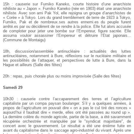
15h : causerie sur Fumiko Kaneko, courte histoire d’une anarchiste
nihiliste au « Japon ». Fumiko Kaneko (née en 1903) était une anarchiste
nihiliste. Avec son ami Pak Yol, elle rejoigna un groupe d’anarchistes de
« Corée » à Tokyo. Lors du grand tremblement de terre de 1923 à Tokyo,
Fumiko, Pak et de nombreux.ses autres ennemi.es du peuple furent
arrêté.es par ou décidèrent de se rendre à la police. Elle fut alors accusée
de comploter pour jeter une bombe sur l’Empereur, figure sacrée. Elle
assuma vouloir assassiner l’Empereur et détruire l’Etat japonais...
(Commune de Montaigu)
18h, discussion/assemblée antinucléaire : actualités des luttes
antinucléaires, notamment à Bure, réflexions sur le nucléaire militaire et
les possibilités de l’attaquer, et perspectives de lutte à Bure, dans la
Hague et ailleurs (Salle des fêtes)
20h : repas, puis chorale plus ou moins improvisée (Salle des fêtes)
Samedi 29
10h30 : causerie contre l’accaparement des terres et l’agriculture
capitaliste par un compa paysan boulanger. S’il y a quelques années, à
propos de l’agriculture on pouvait dire « on a pas le cul tiré des ronces »
aujourd’hui il faudrait dire « merde, elles ont été passées au round up ».
La dernière colère du monde agricole, partie de la base, a été savamment
récupérée orchestrée et manipulée par le "syndicat majoritaire", de
concert avec le gouvernement. Le résultat a été une énième fuite en
avant du capitalisme dans le saccage agro-industriel du vivant. Après une