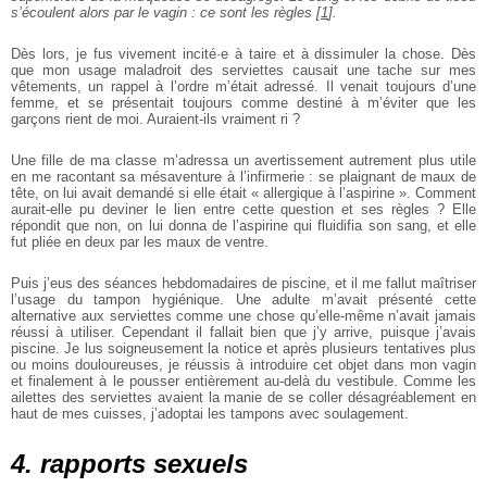
s’écoulent alors par le vagin : ce sont les règles
[
1
]
.
Dès lors, je fus vivement incité·e à taire et à dissimuler la chose. Dès
que mon usage maladroit des serviettes causait une tache sur mes
vêtements, un rappel à l’ordre m’était adressé. Il venait toujours d’une
femme, et se présentait toujours comme destiné à m’éviter que les
garçons rient de moi. Auraient-ils vraiment ri ?
Une fille de ma classe m’adressa un avertissement autrement plus utile
en me racontant sa mésaventure à l’infirmerie : se plaignant de maux de
tête, on lui avait demandé si elle était « allergique à l’aspirine ». Comment
aurait-elle pu deviner le lien entre cette question et ses règles ? Elle
répondit que non, on lui donna de l’aspirine qui fluidifia son sang, et elle
fut pliée en deux par les maux de ventre.
Puis j’eus des séances hebdomadaires de piscine, et il me fallut maîtriser
l’usage du tampon hygiénique. Une adulte m’avait présenté cette
alternative aux serviettes comme une chose qu’elle-même n’avait jamais
réussi à utiliser. Cependant il fallait bien que j’y arrive, puisque j’avais
piscine. Je lus soigneusement la notice et après plusieurs tentatives plus
ou moins douloureuses, je réussis à introduire cet objet dans mon vagin
et finalement à le pousser entièrement au-delà du vestibule. Comme les
ailettes des serviettes avaient la manie de se coller désagréablement en
haut de mes cuisses, j’adoptai les tampons avec soulagement.
4. rapports sexuels