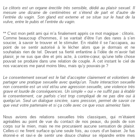
Le clitoris est un organe érectile très sensible, dédié au plaisir sexuel. Il
mesure une dizaine de centimètres et s’étend de part et d’autre de
l’entrée du vagin. Son gland est externe et se situe sur le haut de la
vulve, entre le pubis et l’entrée du vagin.
** C’est mon petit ami qui m’a finalement appris ce mot magique : clitoris.
Comme beaucoup d’hommes, il se vantait d’être l’un des rares à s’en
soucier, à savoir le trouver et le stimuler. En réalité il se l’accapara, au
point de se sentir autorisé à le lécher alors que je dormais et ne
souhaitais rien de tel. Devant sa fierté enfantine à l’idée de m’avoir fait
plaisir, je ne sus que dire et pris acte, à contre-cœur, qu’une telle chose
pouvait se produire dans une relation de couple. À cet instant le ciel de
nos vacances me parut moins bleu, mais qu’y pouvais-je ?
Le consentement sexuel est le fait d’accepter clairement et volontiers de
partager une pratique sexuelle avec quelqu’un. Toute interaction sexuelle
non consentie est un viol et/ou une agression sexuelle, une violence très
grave et lourde de conséquences. Un simple « oui » ne suffit pas à établir
le consentement, car parfois c’est trop compliqué de ne pas dire oui à
quelqu’un. Seul un dialogue sincère, sans pression, permet de savoir ce
que veut votre partenaire et si ça colle avec ce que vous aimeriez faire.
Nous avions des relations sexuelles très classiques, qui m’étaient
agréables au point de vue du contact de nos peaux, du poids de son
corps sur le mien, mais ne me procuraient aucune sensation de plaisir.
Celles-ci ne firent surface qu’une seule fois, au cours d’un baiser. Je fus
étonné·e et ravi·e de sentir une douce chaleur se répandre entre mes