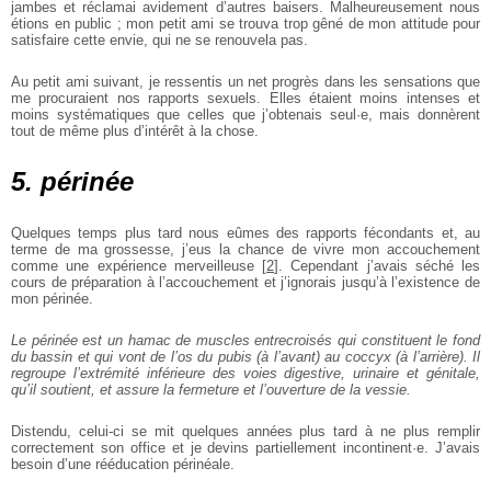
jambes et réclamai avidement d’autres baisers. Malheureusement nous
étions en public ; mon petit ami se trouva trop gêné de mon attitude pour
satisfaire cette envie, qui ne se renouvela pas.
Au petit ami suivant, je ressentis un net progrès dans les sensations que
me procuraient nos rapports sexuels. Elles étaient moins intenses et
moins systématiques que celles que j’obtenais seul·e, mais donnèrent
tout de même plus d’intérêt à la chose.
5. périnée
Quelques temps plus tard nous eûmes des rapports fécondants et, au
terme de ma grossesse, j’eus la chance de vivre mon accouchement
comme une expérience merveilleuse
[
2
]
. Cependant j’avais séché les
cours de préparation à l’accouchement et j’ignorais jusqu’à l’existence de
mon périnée.
Le périnée est un hamac de muscles entrecroisés qui constituent le fond
du bassin et qui vont de l’os du pubis (à l’avant) au coccyx (à l’arrière). Il
regroupe l’extrémité inférieure des voies digestive, urinaire et génitale,
qu’il soutient, et assure la fermeture et l’ouverture de la vessie.
Distendu, celui-ci se mit quelques années plus tard à ne plus remplir
correctement son office et je devins partiellement incontinent·e. J’avais
besoin d’une rééducation périnéale.