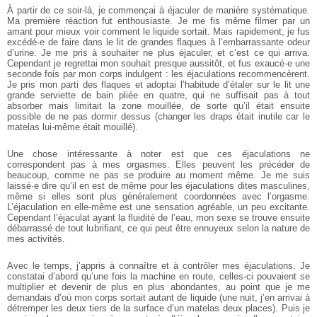
À partir de ce soir-là, je commençai à éjaculer de manière systématique.
Ma première réaction fut enthousiaste. Je me fis même filmer par un
amant pour mieux voir comment le liquide sortait. Mais rapidement, je fus
excédé·e de faire dans le lit de grandes flaques à l’embarrassante odeur
d’urine. Je me pris à souhaiter ne plus éjaculer, et c’est ce qui arriva.
Cependant je regrettai mon souhait presque aussitôt, et fus exaucé·e une
seconde fois par mon corps indulgent : les éjaculations recommencèrent.
Je pris mon parti des flaques et adoptai l’habitude d’étaler sur le lit une
grande serviette de bain pliée en quatre, qui ne suffisait pas à tout
absorber mais limitait la zone mouillée, de sorte qu’il était ensuite
possible de ne pas dormir dessus (changer les draps était inutile car le
matelas lui-même était mouillé).
Une chose intéressante à noter est que ces éjaculations ne
correspondent pas à mes orgasmes. Elles peuvent les précéder de
beaucoup, comme ne pas se produire au moment même. Je me suis
laissé·e dire qu’il en est de même pour les éjaculations dites masculines,
même si elles sont plus généralement coordonnées avec l’orgasme.
L’éjaculation en elle-même est une sensation agréable, un peu excitante.
Cependant l’éjaculat ayant la fluidité de l’eau, mon sexe se trouve ensuite
débarrassé de tout lubrifiant, ce qui peut être ennuyeux selon la nature de
mes activités.
Avec le temps, j’appris à connaître et à contrôler mes éjaculations. Je
constatai d’abord qu’une fois la machine en route, celles-ci pouvaient se
multiplier et devenir de plus en plus abondantes, au point que je me
demandais d’où mon corps sortait autant de liquide (une nuit, j’en arrivai à
détremper les deux tiers de la surface d’un matelas deux places). Puis je