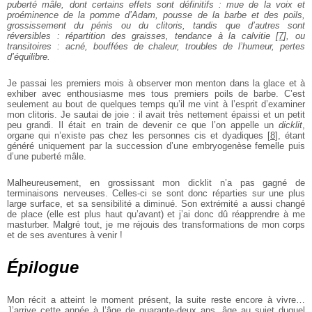
puberté mâle, dont certains effets sont définitifs : mue de la voix et
proéminence de la pomme d’Adam, pousse de la barbe et des poils,
grossissement du pénis ou du clitoris, tandis que d’autres sont
réversibles : répartition des graisses, tendance à la calvitie
[
7
]
, ou
transitoires : acné, bouffées de chaleur, troubles de l’humeur, pertes
d’équilibre.
Je passai les premiers mois à observer mon menton dans la glace et à
exhiber avec enthousiasme mes tous premiers poils de barbe. C’est
seulement au bout de quelques temps qu’il me vint à l’esprit d’examiner
mon clitoris. Je sautai de joie : il avait très nettement épaissi et un petit
peu grandi. Il était en train de devenir ce que l’on appelle un
dicklit
,
organe qui n’existe pas chez les personnes cis et dyadiques
[
8
]
, étant
généré uniquement par la succession d’une embryogenèse femelle puis
d’une puberté mâle.
Malheureusement, en grossissant mon dicklit n’a pas gagné de
terminaisons nerveuses. Celles-ci se sont donc réparties sur une plus
large surface, et sa sensibilité a diminué. Son extrémité a aussi changé
de place (elle est plus haut qu’avant) et j’ai donc dû réapprendre à me
masturber. Malgré tout, je me réjouis des transformations de mon corps
et de ses aventures à venir !
Épilogue
Mon récit a atteint le moment présent, la suite reste encore à vivre…
J’arrive cette année à l’âge de quarante-deux ans, âge au sujet duquel