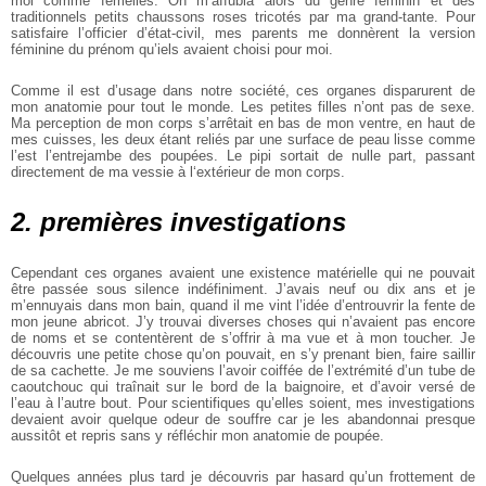
moi comme femelles. On m’affubla alors du genre féminin et des
traditionnels petits chaussons roses tricotés par ma grand-tante. Pour
satisfaire l’officier d’état-civil, mes parents me donnèrent la version
féminine du prénom qu’iels avaient choisi pour moi.
Comme il est d’usage dans notre société, ces organes disparurent de
mon anatomie pour tout le monde. Les petites filles n’ont pas de sexe.
Ma perception de mon corps s’arrêtait en bas de mon ventre, en haut de
mes cuisses, les deux étant reliés par une surface de peau lisse comme
l’est l’entrejambe des poupées. Le pipi sortait de nulle part, passant
directement de ma vessie à l‘extérieur de mon corps.
2. premières investigations
Cependant ces organes avaient une existence matérielle qui ne pouvait
être passée sous silence indéfiniment. J’avais neuf ou dix ans et je
m’ennuyais dans mon bain, quand il me vint l’idée d’entrouvrir la fente de
mon jeune abricot. J’y trouvai diverses choses qui n’avaient pas encore
de noms et se contentèrent de s’offrir à ma vue et à mon toucher. Je
découvris une petite chose qu’on pouvait, en s’y prenant bien, faire saillir
de sa cachette. Je me souviens l’avoir coiffée de l’extrémité d’un tube de
caoutchouc qui traînait sur le bord de la baignoire, et d’avoir versé de
l’eau à l’autre bout. Pour scientifiques qu’elles soient, mes investigations
devaient avoir quelque odeur de souffre car je les abandonnai presque
aussitôt et repris sans y réfléchir mon anatomie de poupée.
Quelques années plus tard je découvris par hasard qu’un frottement de