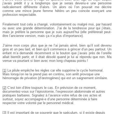
j’avais prédit il y a longtemps que je serais devenu·e une personne
radicalement différente d’alors. Un alors où l’on pouvait me décrire
comme une mince jeune femme hétéro un peu coincée exerçant une
profession respectable.
Finalement tout cela a changé, volontairement ou malgré moi, par hasard
ou avec une grande détermination. J’ai de la tendresse pour qui j’étais,
mais je préfère la personne que je suis aujourd’hui (elle préférerait peut-
être l’ancienne version, mais ça n’a plus d’importance).
J’aime mon corps plus que je ne l’ai jamais aimé, bien qu’il soit devenu
gros et un peu laid, et bien qu’il commence à grincer d’un peu partout. Un
enfant m’a demandé récemment si le bouton que j’avais près de l’oreille
allait bientôt partir, et il était désolé quand je lui ai répondu que non. Ma
verrue va pourtant si bien avec mon long chapeau pointu !
[
1
]
La pilule empêche les règles car elle supprime le cycle hormonal.
Mais lorsqu’on ne la prend pas en continu, son arrêt provoque une
hémorragie de privation (d’œstrogènes) qui est un saignement similaire.
[
2
]
C’est loin d’être toujours le cas. En prévision de ce moment,
documentez-vous sur l’épisiotomie, l’expression abdominale et autres
pratiques barbares. Signalez à l’avance votre refus de ces actes et
surtout, soyez accompagné·e d’une personne déterminée à faire
respecter votre volonté par le personnel médical.
[
3
]
Il est important de se souvenir que le spéculum, si il existe depuis