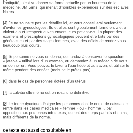
l’antiquité, s’est vu donner sa forme actuelle par un bourreau de la
médecine, JM Sims, qui menait d’horribles expériences sur des esclaves
Noires.
[
4
]
Je ne souhaite pas les détailler ici, et vous conseillerai seulement
d’éviter les gynécologues. Ils et elles sont globalement formé·e·s à être
violent·e·s et irrespectueuxes envers leurs patient·e·s. La plupart des
examens et prescriptions gynécologiques peuvent être faits par des
généralistes et par des sages-femmes, avec des délais de rendez-vous
beaucoup plus courts.
[
5
]
Si personne ne vous en donne, demandez à conserver le spéculum
« jetable » utilisé lors d’un examen, ou demandez à un médecin de vous
en donner un. Vous pouvez le laver à l’eau tiède et au savon, et utiliser le
même pendant des années (mais ne le prêtez pas).
[
6
]
dans le cas de personnes dotées d’un utérus
[
7
]
la calvitie elle-même est en revanche définitive.
[
8
]
Le terme dyadique désigne les personnes dont le corps de naissance
rentre dans les cases médicales « femme » ou « homme », par
opposition aux personnes intersexes, qui ont des corps parfaits et sains,
mais différents de la norme.
ce texte est aussi consultable en :