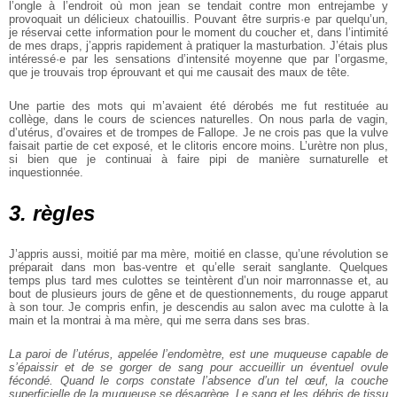
l’ongle à l’endroit où mon jean se tendait contre mon entrejambe y
provoquait un délicieux chatouillis. Pouvant être surpris·e par quelqu’un,
je réservai cette information pour le moment du coucher et, dans l’intimité
de mes draps, j’appris rapidement à pratiquer la masturbation. J’étais plus
intéressé·e par les sensations d’intensité moyenne que par l’orgasme,
que je trouvais trop éprouvant et qui me causait des maux de tête.
Une partie des mots qui m’avaient été dérobés me fut restituée au
collège, dans le cours de sciences naturelles. On nous parla de vagin,
d’utérus, d’ovaires et de trompes de Fallope. Je ne crois pas que la vulve
faisait partie de cet exposé, et le clitoris encore moins. L’urètre non plus,
si bien que je continuai à faire pipi de manière surnaturelle et
inquestionnée.
3. règles
J’appris aussi, moitié par ma mère, moitié en classe, qu’une révolution se
préparait dans mon bas-ventre et qu’elle serait sanglante. Quelques
temps plus tard mes culottes se teintèrent d’un noir marronnasse et, au
bout de plusieurs jours de gêne et de questionnements, du rouge apparut
à son tour. Je compris enfin, je descendis au salon avec ma culotte à la
main et la montrai à ma mère, qui me serra dans ses bras.
La paroi de l’utérus, appelée l’endomètre, est une muqueuse capable de
s’épaissir et de se gorger de sang pour accueillir un éventuel ovule
fécondé. Quand le corps constate l’absence d’un tel œuf, la couche
superficielle de la muqueuse se désagrège. Le sang et les débris de tissu