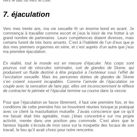
vers le bas ou vers le côté.
7. éjaculation
Vers mes trente ans, ma vie sexuelle fit un énorme bond en avant. Je
commençai à travailler comme escort et j’eus le loisir de me frotter à un
grand nombre de partenaires. Leurs compétences étaient diverses, mais
certains furent de très bons amants. C’est à l’habileté de l’un d’eux que je
dus mes premiers orgasmes en série, et c’est auprès d’un autre que j’eus
ma première éjaculation.
En réalité, tout le monde est en mesure d’éjaculer. Nos corps sont
pourvus soit de vésicules séminales, soit de glandes de Skene, qui
produisent un fluide destiné à être propulsé à l’extérieur sous l’effet de
l’excitation sexuelle. Mais les personnes dotées de glandes de Skene
s’en croient souvent incapables. Comme l’arrivée de l’éjaculation se
couple avec la sensation de faire pipi, elles ont inconsciemment le réflexe
de contracter le périnée et l’éjaculat termine sa course dans la vessie.
Pour que l’éjaculation se fasse librement, il faut une première fois, et les
conditions de cette première fois se trouvèrent réunies lorsque je pratiquai
avec ce client la masturbation mutuelle. J’avais conscience que ce qu’il
me faisait était très agréable, mais j’étais concentré·e sur ma propre
activité, menée dans une position peu commode. C’est alors que le
fameux liquide s’écoula de mon sexe sur la moquette des locaux de son
travail, le lieu qu’il avait choisi pour notre rencontre.