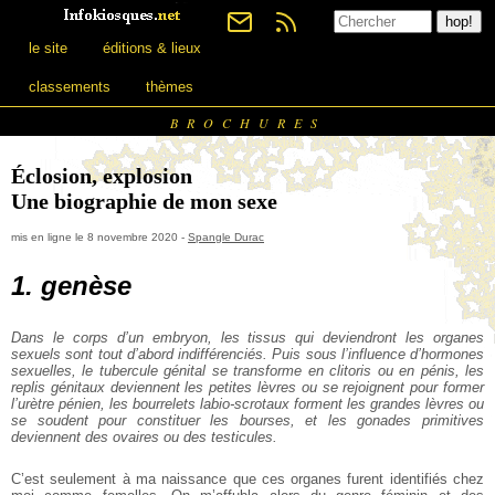
le site
éditions & lieux
classements
thèmes
BROCHURES
Éclosion, explosion
Une biographie de mon sexe
mis en ligne le 8 novembre 2020 -
Spangle Durac
1. genèse
Dans le corps d’un embryon, les tissus qui deviendront les organes
sexuels sont tout d’abord indifférenciés. Puis sous l’influence d’hormones
sexuelles, le tubercule génital se transforme en clitoris ou en pénis, les
replis génitaux deviennent les petites lèvres ou se rejoignent pour former
l’urètre pénien, les bourrelets labio-scrotaux forment les grandes lèvres ou
se soudent pour constituer les bourses, et les gonades primitives
deviennent des ovaires ou des testicules.
C’est seulement à ma naissance que ces organes furent identifiés chez