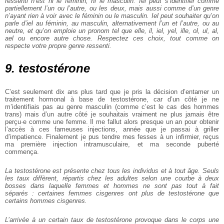
ressenti n’est ni le féminin, ni le masculin. Iel peut s’identifier comme
partiellement l’un ou l’autre, ou les deux, mais aussi comme d’un genre
n’ayant rien à voir avec le féminin ou le masculin. Iel peut souhaiter qu’on
parle d’iel au féminin, au masculin, alternativement l’un et l’autre, ou au
neutre, et qu’on emploie un pronom tel que elle, il, iel, yel, ille, ol, ul, al,
ael ou encore autre chose. Respectez ces choix, tout comme on
respecte votre propre genre ressenti.
9. testostérone
C’est seulement dix ans plus tard que je pris la décision d’entamer un
traitement hormonal à base de testostérone, car d’un côté je ne
m’identifiais pas au genre masculin (comme c’est le cas des hommes
trans) mais d’un autre côté je souhaitais vraiment ne plus jamais être
perçu·e comme une femme. Il me fallut alors presque un an pour obtenir
l’accès à ces fameuses injections, année que je passai à griller
d’impatience. Finalement je pus tendre mes fesses à un infirmier, reçus
ma première injection intramusculaire, et ma seconde puberté
commença.
La testostérone est présente chez tous les individus et à tout âge. Seuls
les taux diffèrent, répartis chez les adultes selon une courbe à deux
bosses dans laquelle femmes et hommes ne sont pas tout à fait
séparés : certaines femmes cisgenres ont plus de testostérone que
certains hommes cisgenres.
L’arrivée à un certain taux de testostérone provoque dans le corps une