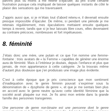
parvins plus ou moins à me retenir d’éjaculer, au prix d’une certaine
frustration puisque cela impliquait de laisser quelques instants de côté le
plaisir des sensations qui me traversaient.
J’appris aussi que, si je m’étais tout d’abord retenu·e, il devenait ensuite
presque impossible d’éjaculer. De même, si pendant une période je me
retenais régulièrement, mes éjaculations mettaient ensuite quelques
temps à revenir, tandis que si je leur laissais libre cours, elles devenaient
au contraire précoces, nombreuses et fort impétueuses.
8. féminité
J’étais donc une mère, une putain et ce que l’on nomme une
femme-
fontaine
: trois avatars de « la Femme » capables de générer une énorme
aura de féminité. Mais à l’intérieur je doutais, depuis l’enfance et plus que
jamais, de mon appartenance à cette catégorie. Je la trouvais même
d’autant plus douteuse que j’en produisais une image plus évidente.
C’est à cette époque que je pris conscience que mon sentiment
d’inadéquation avec le genre féminin pouvait s’exprimer sous la
dénomination de « dysphorie de genre », et que je me sentais bien plus
en accord avec le genre neutre qu’avec cette identité féminine que la
société avait plaquée sur moi. Je fis ainsi mon entrée dans la grande
famille des personnes transgenres.
Une personne de genre non-binaire est une personne dont le genre