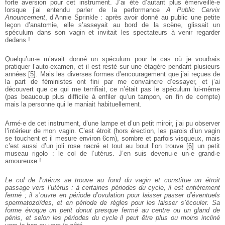
forte aversion pour cet instrument. J’ai été d’autant plus émerveillé·e
lorsque j’ai entendu parler de la performance
A Public Cervix
Anouncement
, d’Annie Sprinkle : après avoir donné au public une petite
leçon d’anatomie, elle s’asseyait au bord de la scène, glissait un
spéculum dans son vagin et invitait les spectateurs à venir regarder
dedans !
Quelqu’un·e m’avait donné un spéculum pour le cas où je voudrais
pratiquer l’auto-examen, et il est resté sur une étagère pendant plusieurs
années
[
5
]
. Mais les diverses formes d’encouragement que j’ai reçues de
la part de féministes ont fini par me convaincre d’essayer, et j’ai
découvert que ce qui me terrifiait, ce n’était pas le spéculum lui-même
(pas beaucoup plus difficile à enfiler qu’un tampon, en fin de compte)
mais la personne qui le maniait habituellement.
Armé·e de cet instrument, d’une lampe et d’un petit miroir, j’ai pu observer
l’intérieur de mon vagin. C’est étroit (hors érection, les parois d’un vagin
se touchent et il mesure environ 6cm), sombre et parfois visqueux, mais
c’est aussi d’un joli rose nacré et tout au bout l’on trouve
[
6
]
un petit
museau rigolo : le col de l’utérus. J’en suis devenu·e un·e grand·e
amoureuxe !
Le col de l’utérus se trouve au fond du vagin et constitue un étroit
passage vers l’utérus : à certaines périodes du cycle, il est entièrement
fermé ; il s’ouvre en période d’ovulation pour laisser passer d’éventuels
spermatozoïdes, et en période de règles pour les laisser s’écouler. Sa
forme évoque un petit donut presque fermé au centre ou un gland de
pénis, et selon les périodes du cycle il peut être plus ou moins incliné