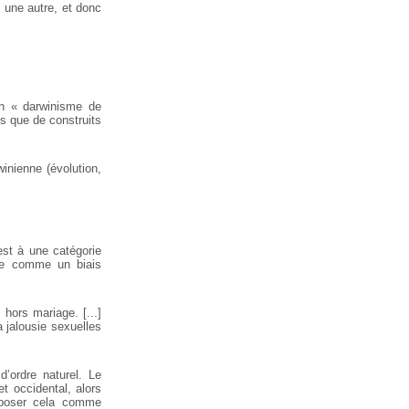
u une autre, et donc
un « darwinisme de
s que de construits
inienne (évolution,
est à une catégorie
sme comme un biais
 hors mariage. [...]
a jalousie sexuelles
’ordre naturel. Le
et occidental, alors
e poser cela comme