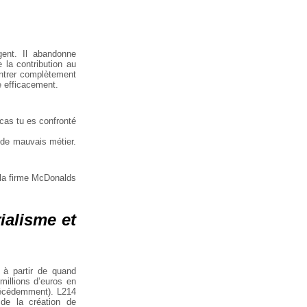
gent. Il abandonne
 la contribution au
rentrer complètement
me efficacement.
 cas tu es confronté
 de mauvais métier.
 la firme McDonalds
ialisme et
: à partir de quand
illions d’euros en
récédemment). L214
 de la création de