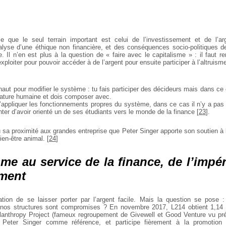
e que le seul terrain important est celui de l’investissement et de l’ar
lyse d’une éthique non financière, et des conséquences socio-politiques de
. Il n’en est plus à la question de « faire avec le capitalisme » : il faut 
xploiter pour pouvoir accéder à de l’argent pour ensuite participer à l’altruis
haut pour modifier le système : tu fais participer des décideurs mais dans ce
 nature humaine et dois composer avec.
qu’appliquer les fonctionnements propres du système, dans ce cas il n’y a pas
anter d’avoir orienté un de ses étudiants vers le monde de la finance
[
23
]
.
u sa proximité aux grandes entreprise que Peter Singer apporte son soutien à
ien-être animal.
[
24
]
sme au service de la finance, de l’impér
ement
tion de se laisser porter par l’argent facile. Mais la question se pose 
 nos structures sont compromises ? En novembre 2017, L214 obtient 1,14 m
ilanthropy Project (fameux regroupement de Givewell et Good Venture vu p
t Peter Singer comme référence, et participe fièrement à la promotion