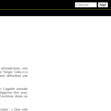
s antispécistes, une
r Singer. Celui-ci a
idées défendues par
« L’égalité animale
agazine titré avec
l’extrême droite se
 claire : « Que cela