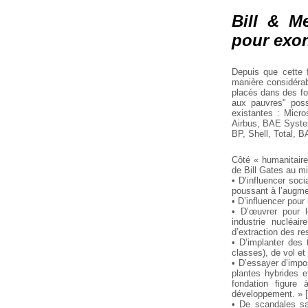
Bill & M
pour exo
Depuis que cette 
manière considérab
placés dans des fo
aux pauvres" poss
existantes : Micro
Airbus, BAE System
BP, Shell, Total, 
Côté « humanitaire 
de Bill Gates au mi
• D’influencer soc
poussant à l’augme
• D’influencer pou
• D’œuvrer pour l
industrie nucléair
d’extraction des re
• D’implanter des 
classes), de vol e
• D’essayer d’impos
plantes hybrides e
fondation figure
développement. »
[
• De scandales sa