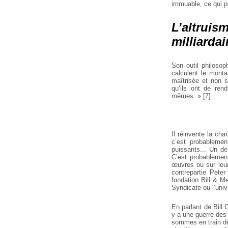
immuable, ce qui 
L’altruis
milliardai
Son outil philosoph
calculent le monta
maîtrisée et non s
qu’ils ont de ren
mêmes. »
[
7
]
Il réinvente la cha
c’est probablemen
puissants... Un de
C’est probablement
œuvres ou sur leur
contrepartie Peter
fondation Bill & M
Syndicate ou l’univ
En parlant de Bill 
y a une guerre des 
sommes en train de 