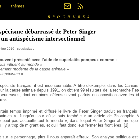
s
thèmes
BROCHURES
spécisme débarrassé de Peter Singer
un antispécisme intersectionnel
embre 2019 -
souslaplage
souvent présenté avec l’aide de superlatifs pompeux comme :
plus influent au monde
»
vement moderne de la cause animale
»
antispécisme
»
spéciste français, il est incontournable. A titre d’exemple, dans les Cahier
ur la cause animale depuis 1991, on obtient 99 résultats de la recherche Pete
seur·euses, dont certaines défenses vont parfois en opposition avec les 
ême.
rtain temps imprimé et diffusé le livre de Peter Singer traduit en français 
ain·es ». Jusqu’au jour où je suis tombé sur un article de Philosophie M
peut pas accueillir tout le monde », dans lequel Peter Singer affirme que 
l y a trop de migrant·es, et qu’il faut donc leur fermer les frontières.
[
1
]
 sur le personnage, plus il nous apparaît affreux. Son analyse politique est