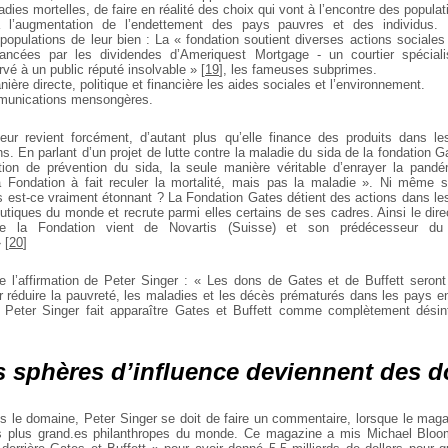
dies mortelles, de faire en réalité des choix qui vont à l’encontre des populat
 l’augmentation de l’endettement des pays pauvres et des individus. 
opulations de leur bien : La « fondation soutient diverses actions sociales
nancées par les dividendes d’Ameriquest Mortgage - un courtier spécial
rvé à un public réputé insolvable »
[
19
]
, les fameuses subprimes.
nière directe, politique et financière les aides sociales et l’environnement.
mmunications mensongères.
eur revient forcément, d’autant plus qu’elle finance des produits dans le
. En parlant d’un projet de lutte contre la maladie du sida de la fondation G
tion de prévention du sida, la seule manière véritable d’enrayer la pandé
la Fondation à fait reculer la mortalité, mais pas la maladie ». Ni même
est-ce vraiment étonnant ? La Fondation Gates détient des actions dans le
tiques du monde et recrute parmi elles certains de ses cadres. Ainsi le dire
e la Fondation vient de Novartis (Suisse) et son prédécesseur du 
»
[
20
]
e l’affirmation de Peter Singer : « Les dons de Gates et de Buffett seront
r réduire la pauvreté, les maladies et les décès prématurés dans les pays 
el Peter Singer fait apparaître Gates et Buffett comme complètement désin
 sphères d’influence deviennent des 
le domaine, Peter Singer se doit de faire un commentaire, lorsque le mag
 plus grand.es philanthropes du monde. Ce magazine a mis Michael Blo