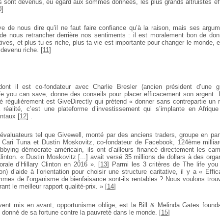
ls sont devenus, eu égard aux sommes données, les plus grands altruistes eff
0
]
e de nous dire qu’il ne faut faire confiance qu’à la raison, mais ses argum
de nous retrancher derrière nos sentiments : il est moralement bon de don
tives, et plus tu es riche, plus ta vie est importante pour changer le monde, e
 devenu riche.
[
11
]
 dont il est co-fondateur avec Charlie Bresler (ancien président d’une g
ife you can save, donne des conseils pour placer efficacement son argent.
é régulièrement est GiveDirectly qui prétend « donner sans contrepartie un 
réalité, c’est une plateforme d’investissement qui s’implante en Afrique
entaux
[
12
]
.
s évaluateurs tel que Givewell, monté par des anciens traders, groupe en pa
 Cari Tuna et Dustin Moskovitz, co-fondateur de Facebook, 124ème milliar
obbying démocrate américain, ils ont d’ailleurs financé directement les c
inton. « Dustin Moskovitz [...] avait versé 35 millions de dollars à des org
rale d’Hillary Clinton en 2016 ».
[
13
]
Parmi les 3 critères de The life you
on) d’aide à l’orientation pour choisir une structure caritative, il y a « Effi
mes de l’organisme de bienfaisance sont-ils rentables ? Nous voulons tro
ant le meilleur rapport qualité-prix. »
[
14
]
nt mis en avant, opportunisme oblige, est la Bill & Melinda Gates foundat
donné de sa fortune contre la pauvreté dans le monde.
[
15
]