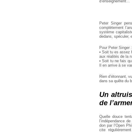
d’enseignement…
Peter Singer pens
complètement l’ana
système capitaliste
dedans, spéculer, e
Pour Peter Singer :
• Soit tu es assez 
aux réalités de la
• Soit tu ne fais 
Il en arrive à se v
Rien d’étonnant, v
dans sa quête du b
Un altrui
de l’arm
Quelle douce tenta
l’indépendance de
don par l’Open Ph
cite régulièremen