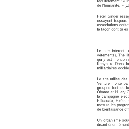
régulièrement : « i
de l’humanité. »
[
1
Peter Singer essay
essayent toujours 
associations carita
la façon dont tu es
Le site internet,
vêtements), The l
qui y est mentionn
Kenya ». Dans la 
milliardaires occid
Le site utilise de
Venture monté par
groupes font du l
Obama et Hillary Cl
la campagne électo
Efficacité, Exécuti
mesure les program
de bienfaisance offr
Un organisme souve
disant énormément 