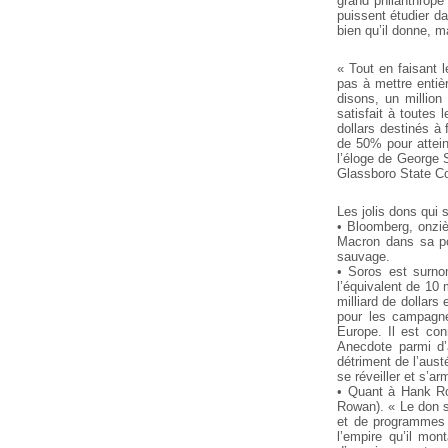
grand philanthrope
puissent étudier d
bien qu’il donne, ma
« Tout en faisant 
pas à mettre entiè
disons, un million
satisfait à toutes 
dollars destinés à 
de 50% pour attein
l’éloge de George 
Glassboro State Co
Les jolis dons qui
• Bloomberg, onzièm
Macron dans sa pol
sauvage.
• Soros est surno
l’équivalent de 10 
milliard de dollars
pour les campagne
Europe. Il est conn
Anecdote parmi d’a
détriment de l’aust
se réveiller et s’a
• Quant à Hank Row
Rowan). « Le don st
et de programmes a
l’empire qu’il mon