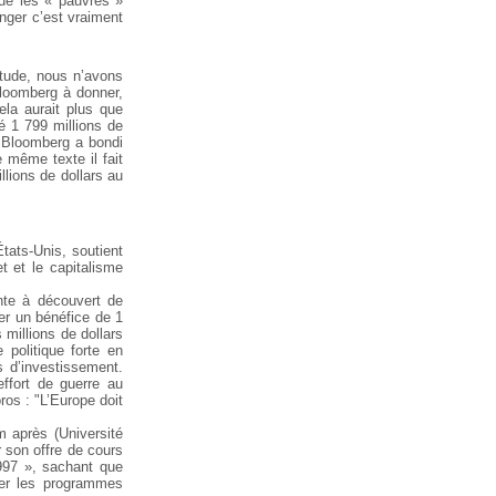
que les « pauvres »
nger c’est vraiment
itude, nous n’avons
Bloomberg à donner,
ela aurait plus que
sé 1 799 millions de
e Bloomberg a bondi
 même texte il fait
lions de dollars au
États-Unis, soutient
t et le capitalisme
nte à découvert de
ser un bénéfice de 1
 millions de dollars
politique forte en
ds d’investissement.
effort de guerre au
ros : "L’Europe doit
m après (Université
r son offre de cours
1997 », sachant que
ncer les programmes