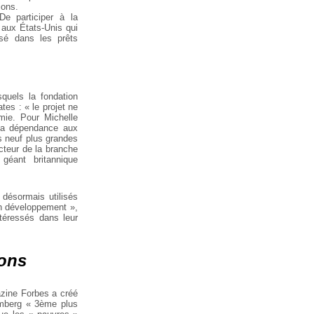
ions.
De participer à la
 aux États-Unis qui
isé dans les prêts
squels la fondation
ates :
« le projet ne
mie. Pour Michelle
 sa dépendance aux
s neuf plus grandes
cteur de la branche
géant britannique
 désormais utilisés
en développement »,
téressés dans leur
dons
azine Forbes a créé
omberg « 3ème plus