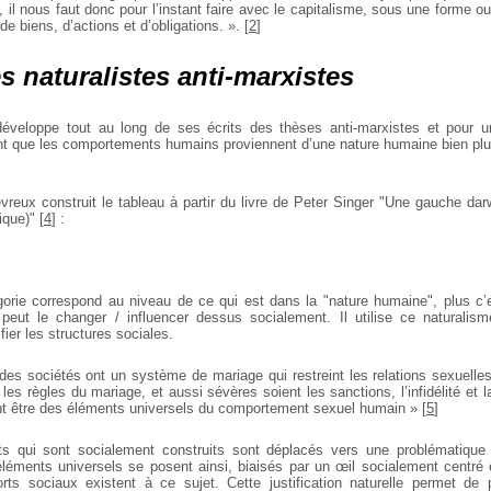
 il nous faut donc pour l’instant faire avec le capitalisme, sous une forme o
 biens, d’actions et d’obligations. ».
[
2
]
s naturalistes anti-marxistes
développe tout au long de ses écrits des thèses anti-marxistes et pour 
t que les comportements humains proviennent d’une nature humaine bien plu
vreux construit le tableau à partir du livre de Peter Singer "Une gauche darw
ique)"
[
4
]
:
orie correspond au niveau de ce qui est dans la "nature humaine", plus c’
peut le changer / influencer dessus socialement. Il utilise ce naturali
fier les structures sociales.
 des sociétés ont un système de mariage qui restreint les relations sexuelles
les règles du mariage, et aussi sévères soient les sanctions, l’infidélité et l
t être des éléments universels du comportement sexuel humain »
[
5
]
 qui sont socialement construits sont déplacés vers une problématique d
 éléments universels se posent ainsi, biaisés par un œil socialement centré 
orts sociaux existent à ce sujet. Cette justification naturelle permet d