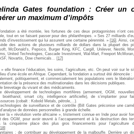
elinda Gates foundation : Créer un 
nérer un maximum d’impôts
fondation a été montée, les fortunes de ces deux protagonistes n’ont ce
le, tout en se faisant passer pour des philanthropes. « Ses 27 milliards d’eu
nds d’investissement qui lui assurent une certaine pérennité. »
[
16
]
. Ainsi, c
ède des actions de plusieurs milliards de dollars dans la plupart des pir
soft, McDonald’s, Pepsico, Burger King, KFC, Cargill, Unilever, Nestlé, M
s, United Technologies, Cascade Investment, Wal-Mart, Freeport McMoran, C
BASF, Novartis, Dow chemicals…
[
17
]
» elle finance l’éducation, les soins, l’agriculture, etc. On peut voir sur le s
lieu d’une école en Afrique. Cependant, la fondation a surtout été dénoncée :
ialement, politiquement, et commercialement les populations vers le libéral
ntation de la présence des multinationales dans les décisions publiques.
r le brevetage du vivant et des médicaments.
e développement de technologies mortifères (armement, OGM, nouvelles
e bioéthanol, smart city, intelligence artificielle), de s’implanter pour f
ssources (cobalt : Kobold Metals, pétrole,...).
technologies de surveillance et de contrôle (Bill Gates préconise une cam
t d’analyse de données personnelles à grande échelle.
er la « révolution verte africaine », tristement connue en Inde pour avoir for
t des OGM, pour avoir œuvré à l’accaparement et à la destruction des ter
 à la cinquième place des plus gros financements pour l’agriculture
18
]
nitaires ; de contribuer au développement de la malbouffe. Derrière un di