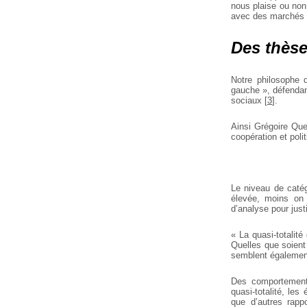
nous plaise ou non,
avec des marchés de
Des thèse
Notre philosophe 
gauche », défendan
sociaux
[
3
]
.
Ainsi Grégoire Que
coopération et polit
Le niveau de catég
élevée, moins on 
d’analyse pour justi
« La quasi-totalité
Quelles que soient 
semblent égalemen
Des comportements
quasi-totalité, les
que d’autres rapp