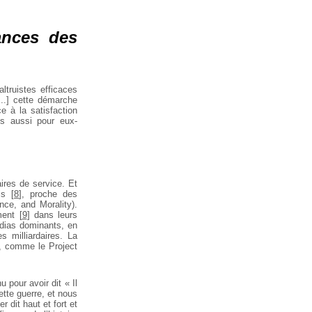
nances des
altruistes efficaces
...] cette démarche
e à la satisfaction
is aussi pour eux-
aires de service. Et
is
[
8
]
, proche des
nce, and Morality).
ment
[
9
]
dans leurs
édias dominants, en
s milliardaires. La
r, comme le Project
 pour avoir dit « Il
ette guerre, et nous
 dit haut et fort et