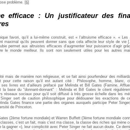
pose problème.
[
6
]
me efficace : Un justificateur des fi
res
ique favori, qu’il a lui-même construit, est « l’altruisme efficace ». « Les 
nt maximal qu’ils peuvent donner sans que cela affecte leur style de vie [
ubie permet aux altruistes efficaces d’augmenter leur puissance d’agir grâc
dre le monde meilleur. Ils sont non seulement utiles pour les autres ma
rité mais de manière non religieuse, et se fait ainsi pourfendeur des milliard
t pour cette raison qu’il est autant cité : Philosophe, homme, blanc, c
 ses livres est d’ailleurs préfacé par Melinda et Bill Gates (Famine, Afflue
 la base du "donnant-donnant" : Melinda et Bill Gates le citent régulière
s réseaux sociaux pour qu’il soit diffusé à très grosse échelle dans les m
 Singer sert de caution philosophique pour dédouaner les exactions de ce
elinda Gates finance une partie des organes auxquels participe Peter Singe
ersité de Princeton.
Gates (2ème fortune mondiale) et Warren Buffett (3ème fortune mondiale connu
classes, c’est un fait, mais c’est ma classe, la classe des riches qui mène c
la gagner »), leur complicité avec Peter Singer ne fait aucun doute. Ce dernier