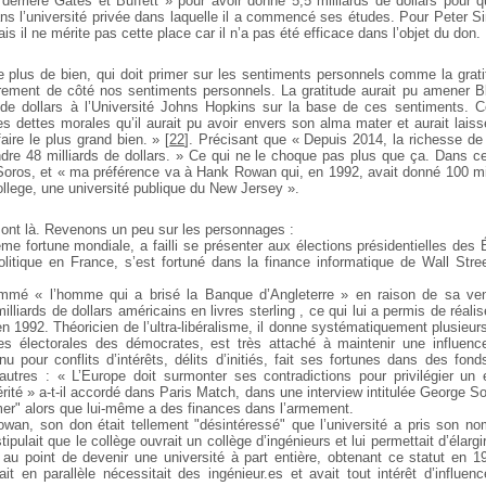
 derrière Gates et Buffett » pour avoir donné 5,5 milliards de dollars pour 
ans l’université privée dans laquelle il a commencé ses études. Pour Peter Si
is il ne mérite pas cette place car il n’a pas été efficace dans l’objet du don.
le plus de bien, qui doit primer sur les sentiments personnels comme la grat
rement de côté nos sentiments personnels. La gratitude aurait pu amener 
 de dollars à l’Université Johns Hopkins sur la base de ces sentiments. C
les dettes morales qu’il aurait pu avoir envers son alma mater et aurait lais
faire le plus grand bien. »
[
22
]
. Précisant que « Depuis 2014, la richesse d
dre 48 milliards de dollars. » Ce qui ne le choque pas plus que ça. Dans ce
Soros, et « ma préférence va à Hank Rowan qui, en 1992, avait donné 100 mil
llege, une université publique du New Jersey ».
 sont là. Revenons un peu sur les personnages :
e fortune mondiale, a failli se présenter aux élections présidentielles des 
itique en France, s’est fortuné dans la finance informatique de Wall Stree
mmé « l’homme qui a brisé la Banque d’Angleterre » en raison de sa ve
milliards de dollars américains en livres sterling , ce qui lui a permis de réali
 en 1992. Théoricien de l’ultra-libéralisme, il donne systématiquement plusieurs
s électorales des démocrates, est très attaché à maintenir une influence 
u pour conflits d’intérêts, délits d’initiés, fait ses fortunes dans des fon
utres : « L’Europe doit surmonter ses contradictions pour privilégier un 
érité » a-t-il accordé dans Paris Match, dans une interview intitulée George So
rmer" alors que lui-même a des finances dans l’armement.
an, son don était tellement "désintéressé" que l’université a pris son no
ipulait que le collège ouvrait un collège d’ingénieurs et lui permettait d’élargi
u point de devenir une université à part entière, obtenant ce statut en 
tait en parallèle nécessitait des ingénieur.es et avait tout intérêt d’influe