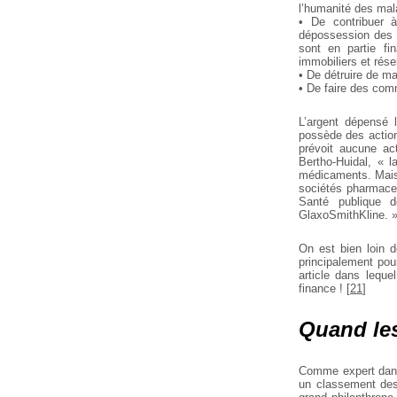
l’humanité des mala
• De contribuer à
dépossession des p
sont en partie fi
immobiliers et rése
• De détruire de ma
• De faire des co
L’argent dépensé l
possède des actions
prévoit aucune ac
Bertho-Huidal, « 
médicaments. Mais 
sociétés pharmaceu
Santé publique d
GlaxoSmithKline. 
On est bien loin d
principalement pou
article dans lequ
finance !
[
21
]
Quand les
Comme expert dans 
un classement des