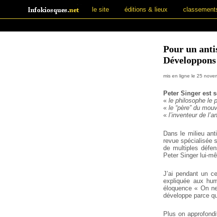
le site
éditions & lieux
classement
Pour un anti
Développons 
mis en ligne le 25 nov
Peter Singer est 
«
le philosophe le 
«
le “père” du mou
«
l’inventeur de l’
Dans le milieu anti
revue spécialisée s
de multiples défen
Peter Singer lui-m
J’ai pendant un ce
expliquée aux hum
éloquence « On ne 
développe parce qu’i
Plus on approfondit