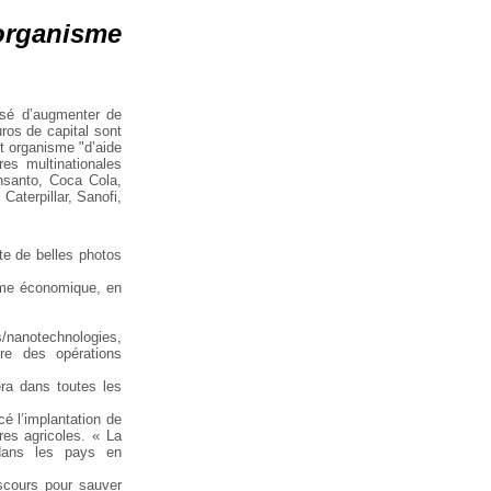
organisme
ssé d’augmenter de
ros de capital sont
et organisme "d’aide
es multinationales
onsanto, Coca Cola,
aterpillar, Sanofi,
ite de belles photos
isme économique, en
/nanotechnologies,
aire des opérations
éra dans toutes les
cé l’implantation de
res agricoles. « La
 dans les pays en
scours pour sauver