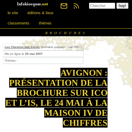
le site
éditions & lieux
classements
thèmes
BROCHURES
Les Chemins non tracés
(première parution : mai 2007)
Mis en ligne le
20 mai 2007
Thèmes :
AVIGNON :
PRÉSENTATION DE LA
BROCHURE SUR ICO
ET L’IS, LE 24 MAI À LA
MAISON IV DE
CHIFFRES