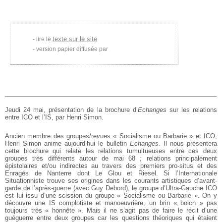
texte sur le site
lire le
version papier diffusée par
Jeudi 24 mai, présentation de la brochure d’
Echanges
sur les relations
entre ICO et l’IS, par Henri Simon.
Ancien membre des groupes/revues « Socialisme ou Barbarie » et ICO,
Henri
Simon anime aujourd’hui le bulletin
Echanges
. Il nous présentera
cette
brochure qui relate les relations tumultueuses entre ces deux
groupes
très
différents autour de mai 68 ; relations principalement
épistolaires et/ou
indirectes au travers des premiers pro-situs et des
Enragés de Nanterre
dont Le Glou et Riesel. Si l’Internationale
Situationniste trouve ses
origines dans les courants artistiques d’avant-
garde de l’après-guerre
(avec Guy Debord), le groupe d’Ultra-Gauche ICO
est lui issu d’une
scission du groupe « Socialisme ou Barbarie ». On y
découvre une IS
complotiste et manoeuvrière, un brin « bolch » pas
toujours très « honnête ». Mais il ne s’agit pas de faire le récit d’une
guéguerre entre deux
groupes car les questions théoriques qui étaient