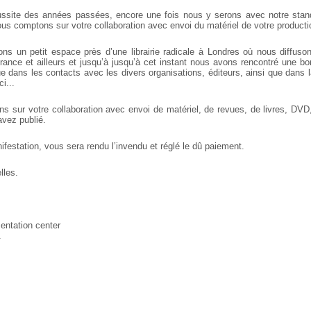
ussite des années passées, encore une fois nous y
serons avec notre stand 
ous
comptons sur votre collaboration avec envoi du matériel de votre
producti
ns un petit espace près d’une librairie radicale à
Londres où nous diffusons
ance et ailleurs et jusqu’à jusqu’à cet instant nous avons
rencontré une bo
e dans les
contacts avec les divers organisations, éditeurs, ainsi que dans 
i...
 sur votre collaboration avec envoi de matériel,
de revues, de livres, DVD
avez publié.
festation, vous sera rendu l’invendu et réglé le dû paiement.
lles.
entation center
.