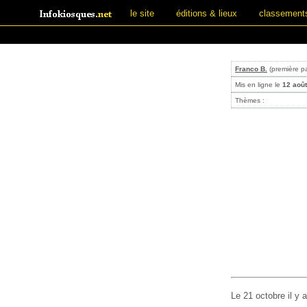
le site
éditions & lieux
classement
Franco B.
(première p
Mis en ligne le
12 aoû
Thèmes :
Le 21 octobre il y