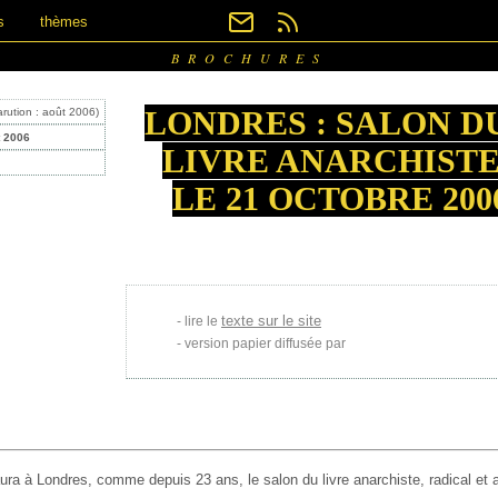
s
thèmes
BROCHURES
LONDRES : SALON D
arution : août 2006)
t 2006
LIVRE ANARCHISTE
LE 21 OCTOBRE 200
texte sur le site
lire le
version papier diffusée par
 aura à Londres, comme depuis 23 ans, le salon du
livre anarchiste, radical et a