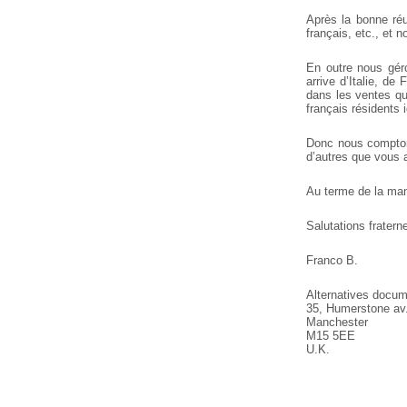
Après la bonne ré
français, etc., et n
En outre nous géro
arrive d’Italie, de
Fr
dans les ventes qu
français résidents ic
Donc nous comptons
d’autres que vous 
Au terme de la mani
Salutations fraterne
Franco B.
Alternatives docum
35, Humerstone av
Manchester
M15 5EE
U.K.