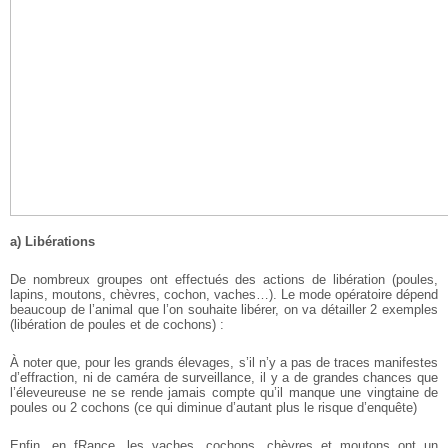
a) Libérations
De nombreux groupes ont effectués des actions de libération (poules,
lapins, moutons, chèvres, cochon, vaches…). Le mode opératoire dépend
beaucoup de l’animal que l’on souhaite libérer, on va détailler 2 exemples
(libération de poules et de cochons) :
À noter que, pour les grands élevages, s’il n’y a pas de traces manifestes
d’effraction, ni de caméra de surveillance, il y a de grandes chances que
l’éleveureuse ne se rende jamais compte qu’il manque une vingtaine de
poules ou 2 cochons (ce qui diminue d’autant plus le risque d’enquête)
Enfin, en fRance, les vaches, cochons, chèvres et moutons ont un