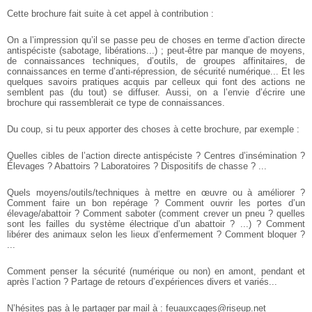
Cette brochure fait suite à cet appel à contribution :
On a l’impression qu’il se passe peu de choses en terme d’action directe
antispéciste (sabotage, libérations...) ; peut-être par manque de moyens,
de connaissances techniques, d’outils, de groupes affinitaires, de
connaissances en terme d’anti-répression, de sécurité numérique... Et les
quelques savoirs pratiques acquis par celleux qui font des actions ne
semblent pas (du tout) se diffuser. Aussi, on a l’envie d’écrire une
brochure qui rassemblerait ce type de connaissances.
Du coup, si tu peux apporter des choses à cette brochure, par exemple :
Quelles cibles de l’action directe antispéciste ? Centres d’insémination ?
Élevages ? Abattoirs ? Laboratoires ? Dispositifs de chasse ? ...
Quels moyens/outils/techniques à mettre en œuvre ou à améliorer ?
Comment faire un bon repérage ? Comment ouvrir les portes d’un
élevage/abattoir ? Comment saboter (comment crever un pneu ? quelles
sont les failles du système électrique d’un abattoir ? ...) ? Comment
libérer des animaux selon les lieux d’enfermement ? Comment bloquer ?
...
Comment penser la sécurité (numérique ou non) en amont, pendant et
après l’action ?
Partage de retours d’expériences divers et variés...
N’hésites pas à le partager par mail à : feuauxcages@riseup.net