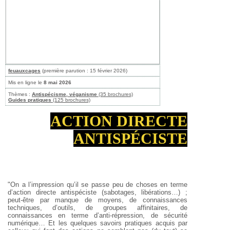
feuauxcages
(première parution : 15 février 2026)
Mis en ligne le
8 mai 2026
Thèmes :
Antispécisme, véganisme
(35 brochures)
Guides pratiques
(125 brochures)
ACTION DIRECTE
ANTISPÉCISTE
"On a l’impression qu’il se passe peu de choses en terme
d’action directe antispéciste (sabotages, libérations…) ;
peut-être par manque de moyens, de connaissances
techniques, d’outils, de groupes affinitaires, de
connaissances en terme d’anti-répression, de sécurité
numérique…
Et les quelques savoirs pratiques acquis par