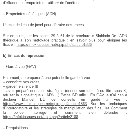
d’effacer ses empreintes : utiliser de l’acétone
–
Empreintes génétiques (ADN)
Utiliser de l’eau de javel pour détruire des traces
Sur ce sujet, lire les pages 29 à 51 de la brochure « Blabladn De l’ADN
théorique à son nettoyage pratique : en savoir plus pour éloigner les
flics » :
https://infokiosques.net/spip.php?article1836
b) En cas de répression
–
Gare-à-vue (GAV)
En amont, se préparer à une potentielle garde-à-vue :
–
connaître ses droits
–
garder le silence !!!
–
avoir préparé certaines stratégies (donner son identité ou être sous X,
refuser la signalétique / l’ADN…)
Petite BD utile : En GAV je n’ai rien à
déclarer Manuel BD de conseils en garde à vue :
https://www.infokiosques.net/spip.php?article1863
Sur les techniques
d’interrogatoire et les stratégies de manipulation des flics, lire Comment
la police interroge et comment s’en défendre :
https://infokiosques.net/spip.php?article2188
–
Perquisitions