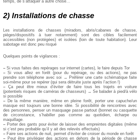
temps, de s’attaquer à autre chose…
2) Installations de chasse
Les installations de chasses (miradors, abris/cabanes de chasse,
pièges/dispositifs à tuer notamment) sont des cibles facilement
accessibles (non protégées) et isolées (loin de toute habitation). Leur
sabotage est donc peu risqué
Quelques points de vigilances :
–
Si vous faites des repérages sur internet (cartes), le faire depuis Tor
–
Si vous allez en forêt (pour du repérage, ou des actions), ne pas
prendre son téléphone avec soi → Préférer une carte schématique faite
soi-même pour se repérer (qui sera détruite juste après l’action !)
–
Ça peut être mieux d’éviter de faire tous les trajets en voiture
(potentiels risques de caméras de chasseurs) → Se balader à pied/à vélo
si possible
–
De la même manière, même en pleine forêt, porter une capuche/un
masque est toujours une bonne idée. Si possibilité de rencontres avec
des personnes, penser un masquage passe partout (bonnet ou casquette
de circonstance, s’habiller pas comme au quotidien, écharpe ou
maquillage.
–
Porter des gants pour éviter de laisser des empreintes digitales (même
si c’est peu probable qu’il y ait des relevés effectués)
–
Faire ses actions de nuit, permet d’éviter de croiser du monde en forêt
–
Peut être privilégier des actions en dehors de la période de chasse