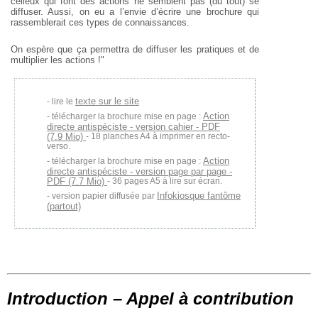
celleux qui font des actions ne semblent pas (du tout) se
diffuser. Aussi, on eu a l’envie d’écrire une brochure qui
rassemblerait ces types de connaissances.
On espère que ça permettra de diffuser les pratiques et de
multiplier les actions !"
texte sur le site
lire le
Action
télécharger la brochure mise en page :
directe antispéciste - version cahier - PDF
(7.9 Mio)
- 18 planches A4 à imprimer en recto-
verso.
Action
télécharger la brochure mise en page :
directe antispéciste - version page par page -
PDF (7.7 Mio)
- 36 pages A5 à lire sur écran.
Infokiosque fantôme
version papier diffusée par
(partout)
Introduction – Appel à contribution