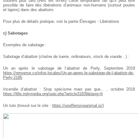
souvent plus tard (vers les 5h-6h)
Cette temporalité fait qu’il peut être
possible de faire des libérations d’animaux non-humains (surtout poules
et lapins) dans des abattoirs
Pour plus de détails pratique, voir la partie Élevages - Libérations
c) Sabotages
Exemples de sabotage :
Sabotage d’abattoir (chaîne de tuerie, ordinateurs, stock de viande…) :
Un an après le sabotage de l’abattoir de Perly, Septembre 2019
https://renverse.co/infos-locales/Un-an-apres-le-sabotage-de-l-abattoir-de-
Perly-2185
Incendie d’abattoir : Stop spécisme mais pas que... , octobre 2018
https://lille.indymedia.org/spip.php?article31839&lang=fr
Un tuto (trouvé sur le site :
https://unoffensiveanimal.is/
)