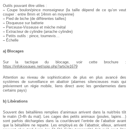
Outils pouvant être utiles :
–
Coupe boulon/pince monseigneur (la taille dépend de ce qu’on veut
couper : entre 8mm et 14mm en moyenne)
–
Pied de biche (de différentes tailles)
–
Disqueuse sur batterie
–
Perceuse-Visseuse et mèche métal
–
Extracteur de cylindre (arrache cylindre)
–
Petits outils : pince, tournevis…
–
Échelle
a) Blocages
Sur la tactique du blocage, voir cette brochure :
https://infokiosques.net/spip.php?article1679
Attention au niveau de sophistication de plus en plus avancé des
systèmes de surveillance en abattoir (alarmes silencieuses mais qui
préviennent un régie mobile, liens direct avec les gendarmeries dans
certains pays)
b) Libérations
Souvent des bétaillères remplies d’animaux arrivent dans la nuit/très tôt
le matin (3-4h du mat).
Les cages des petits animaux (poules, lapins…)
sont parfois déchargées dans la cour/devant l’entrée de l’abattoir avant
que la bétaillère ne reparte.
Les employé.es de l’abattoir, elleux, arrivent