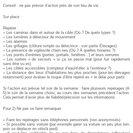
Conseil : ne pas prévoir d’action près de son lieu de vie
Sur place :
Repérer :
–
Les caméras dans et autour de la cible (Où ? De quels types ?)
–
Les lumières à détecteur de mouvement
–
Les alarmes
–
Les grillages (clôture simple ou détectrice : voir partie Élevages)
–
La présence de vigiles/de chien.nes (Où ? À quelles horaires ?)
–
Les points d’entrées (portes, portails, fenêtres...) et leurs serrures
–
Les sorties « de secours » si ça se passe mal (pour fuir rapidement
sans être vu.es)
–
Les cibles accessibles (compteur d’eau/d’élec à l’extérieur ?)
–
La distance des lieux d’habitations les plus proches (pour les élevages
notamment) pour évaluer le risque d’être repéré.es + le délai pour partir
Si l’action est prévue tel soir de la semaine : faire plusieurs repérages (4-
5) le soir de la semaine choisi, au cours des semaines précédent l’action.
Cela permet d’avoir plus de fiabilité/précision sur les informations.
Pour 2) Ne pas se faire remarquer
–
Faire les repérages sans téléphones personnels (non anonymisés)
–
Si possible sans voiture (par exemple garer sa voiture un peu plus loin,
puis se déplacer en vélo/à pied)