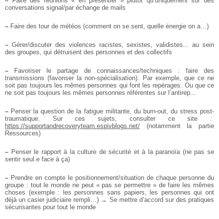
–
Faire des réunions « en présentiel » plutôt qu’uniquement sur des
conversations signal/par échange de mails
–
Faire des tour de météos (comment on se sent, quelle énergie on a…)
–
Gérer/discuter des violences racistes, sexistes, validistes... au sein
des groupes, qui détruisent des personnes et des collectifs
–
Favoriser le partage de connaissances/techniques : faire des
transmissions (favoriser la non-spécialisation). Par exemple, que ce ne
soit pas toujours les mêmes personnes qui font les repérages. Ou que ce
ne soit pas toujours les mêmes personnes référentes sur l’antirep...
–
Penser la question de la fatigue militante, du burn-out, du stress post-
traumatique. Sur ces sujets, consulter ce site :
https://supportandrecoveryteam.espivblogs.net/
(notamment la partie
Ressources)
–
Penser le rapport à la culture de sécurité et à la paranoïa (ne pas se
sentir seul.e face à ça)
–
Prendre en compte le positionnement/situation de chaque personne du
groupe : tout le monde ne peut « pas se permettre » de faire les mêmes
choses (exemple : les personnes sans papiers, les personnes qui ont
déjà un casier judiciaire rempli…) → Se mettre d’accord sur des pratiques
sécurisantes pour tout le monde