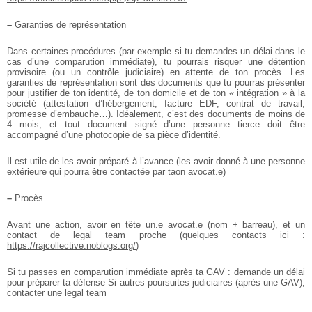
–
Garanties de représentation
Dans certaines procédures (par exemple si tu demandes un délai dans le
cas d’une comparution immédiate), tu pourrais risquer une détention
provisoire (ou un contrôle judiciaire) en attente de ton procès. Les
garanties de représentation sont des documents que tu pourras présenter
pour justifier de ton identité, de ton domicile et de ton « intégration » à la
société (attestation d’hébergement, facture EDF, contrat de travail,
promesse d’embauche…). Idéalement, c’est des documents de moins de
4 mois, et tout document signé d’une personne tierce doit être
accompagné d’une photocopie de sa pièce d’identité.
Il est utile de les avoir préparé à l’avance (les avoir donné à une personne
extérieure qui pourra être contactée par taon avocat.e)
–
Procès
Avant une action, avoir en tête un.e avocat.e (nom + barreau), et un
contact de legal team proche (quelques contacts ici :
https://rajcollective.noblogs.org/
)
Si tu passes en comparution immédiate après ta GAV : demande un délai
pour préparer ta défense
Si autres poursuites judiciaires (après une GAV),
contacter une legal team