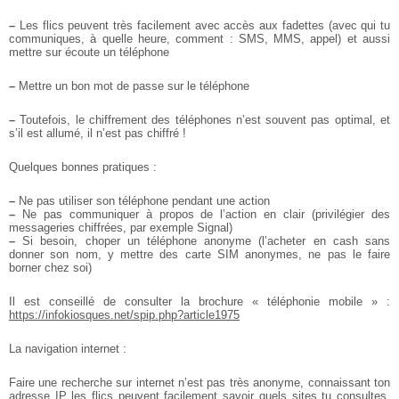
–
Les flics peuvent très facilement avec accès aux fadettes (avec qui tu
communiques, à quelle heure, comment : SMS, MMS, appel) et aussi
mettre sur écoute un téléphone
–
Mettre un bon mot de passe sur le téléphone
–
Toutefois, le chiffrement des téléphones n’est souvent pas optimal, et
s’il est allumé, il n’est pas chiffré !
Quelques bonnes pratiques :
–
Ne pas utiliser son téléphone pendant une action
–
Ne pas communiquer à propos de l’action en clair (privilégier des
messageries chiffrées, par exemple Signal)
–
Si besoin, choper un téléphone anonyme (l’acheter en cash sans
donner son nom, y mettre des carte SIM anonymes, ne pas le faire
borner chez soi)
Il est conseillé de consulter la brochure « téléphonie mobile » :
https://infokiosques.net/spip.php?article1975
La navigation internet :
Faire une recherche sur internet n’est pas très anonyme, connaissant ton
adresse IP les flics peuvent facilement savoir quels sites tu consultes,