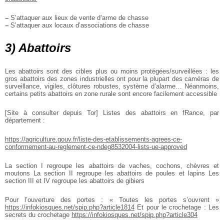
–
S’attaquer aux lieux de vente d’arme de chasse
–
S’attaquer aux locaux d’associations de chasse
3) Abattoirs
Les abattoirs sont des cibles plus ou moins protégées/surveillées : les
gros abattoirs des zones industrielles ont pour la plupart des caméras de
surveillance, vigiles, clôtures robustes, système d’alarme… Néanmoins,
certains petits abattoirs en zone rurale sont encore facilement accessible
[Site à consulter depuis Tor]
Listes des abattoirs en fRance, par
département :
https://agriculture.gouv.fr/liste-des-etablissements-agrees-ce-
conformement-au-reglement-ce-ndeg8532004-lists-ue-approved
La section I regroupe les abattoirs de vaches, cochons, chèvres et
moutons
La section II regroupe les abattoirs de poules et lapins
Les
section III et IV regroupe les abattoirs de gibiers
Pour l’ouverture des portes : « Toutes les portes s’ouvrent »
https://infokiosques.net/spip.php?article1814
Et pour le crochetage : Les
secrets du crochetage
https://infokiosques.net/spip.php?article304