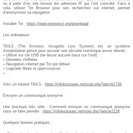
ou à partir d’un site trouver les adresses IP qui l’ont consulté.
Face à
cela, utiliser Tor Browser pour ses recherches sur internet, permet
d’anonymiser sa navigation
Installer Tor :
https://www.torproject.org/download/
Les ordinateurs :
TAILS (The Amnesic Incognito Live System) est un système
d’exploitation pensé pour assurer une sécurité numérique assez élevée :
–
Utilisé sur clé USB (ne laisse aucune trace sur l’ordi)
–
Données chiffrées
–
Navigation internet par Tor par défaut
–
Logiciels libres et open-sources
–
...
Voici un tutoriel TAILS :
https://infokiosques.net/spip.php?article1726
Envoyer un communiqué anonyme :
Une brochure très utile : Comment envoyer un communiqué anonyme
sans se faire prendre :
https://infokiosques.net/spip.php?article2128
Quelques bonnes pratiques :