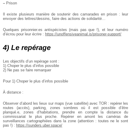
–
Prison
Il existe plusieurs manière de soutenir des camarades en prison : leur
envoyer des lettres/dessins, faire des actions de solidarité…
Quelques prisonnier.es antispécistes (mais pas que !), et leur numéro
d’écrou pour leur écrire :
https://unoffensiveanimal.is/prisoner-support/
4) Le repérage
Les objectifs d’un repérage sont :
1) Choper le plus d’infos possible
2) Ne pas se faire remarquer
Pour 1) Choper le plus d’infos possible
À distance :
Observer d’abord les lieux sur maps (vue satellite) avec TOR : repérer les
routes (accès), parking, zones sombres où il est possible d’être
planqué.e, zones d’habitations, prendre en compte la distance du
commissariat le plus proche. Repérer en amont les caméras de
surveillances cartographiées dans la zone (attention : toutes ne le sont
pas !) :
https://sunders.uber.space/