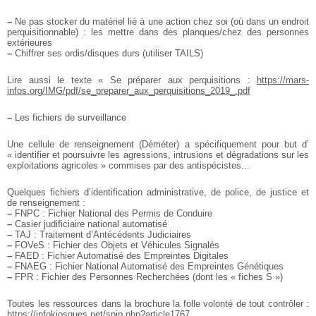
–
Ne pas stocker du matériel lié à une action chez soi (où dans un endroit
perquisitionnable) : les mettre dans des planques/chez des personnes
extérieures
–
Chiffrer ses ordis/disques durs (utiliser TAILS)
Lire aussi le texte « Se préparer aux perquisitions :
https://mars-
infos.org/IMG/pdf/se_preparer_aux_perquisitions_2019_.pdf
–
Les fichiers de surveillance
Une cellule de renseignement (Déméter) a spécifiquement pour but d’
« identifier et poursuivre les agressions, intrusions et dégradations sur les
exploitations agricoles » commises par des antispécistes...
Quelques fichiers d’identification administrative, de police, de justice et
de renseignement :
–
FNPC : Fichier National des Permis de Conduire
–
Casier judificiaire national automatisé
–
TAJ : Traitement d’Antécédents Judiciaires
–
FOVeS : Fichier des Objets et Véhicules Signalés
–
FAED : Fichier Automatisé des Empreintes Digitales
–
FNAEG : Fichier National Automatisé des Empreintes Génétiques
–
FPR : Fichier des Personnes Recherchées (dont les « fiches S »)
Toutes les ressources dans la brochure la folle volonté de tout contrôler :
https://infokiosques.net/spip.php?article1767