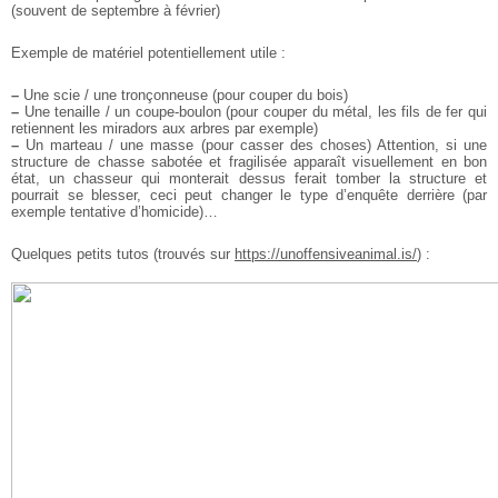
(souvent de septembre à février)
Exemple de matériel potentiellement utile :
–
Une scie / une tronçonneuse (pour couper du bois)
–
Une tenaille / un coupe-boulon (pour couper du métal, les fils de fer qui
retiennent les miradors aux arbres par exemple)
–
Un marteau / une masse (pour casser des choses)
Attention, si une
structure de chasse sabotée et fragilisée apparaît visuellement en bon
état, un chasseur qui monterait dessus ferait tomber la structure et
pourrait se blesser, ceci peut changer le type d’enquête derrière (par
exemple tentative d’homicide)…
Quelques petits tutos (trouvés sur
https://unoffensiveanimal.is/
) :