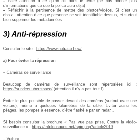
–
Faire attention à ce qu’on dit dans le texte (ne pas donner plus
d’informations que ce que la police aura déjà)
–
Réfléchir à la pertinence de mettre des photos/vidéos. Si c’est un
choix : attention à ce que personne ne soit identifiable dessus, et surtout
bien supprimer les métadonnées
3) Anti-répression
Consulter le site :
https://www.notrace.how/
a) Pour éviter la répression
–
Caméras de surveillance
Beaucoup de caméras de surveillance sont répertoriées ici :
https://sunders.uber.space/
(attention il n’y a pas tout !)
Éviter le plus possible de passer devant des caméras (surtout avec une
voiture), même à quelques kilomètres de la cible. Éviter aussi les
péages, les pompes à essence, d’être flashé.e par un radar...
Si besoin consulter la brochure « Pas vue pas prise, Contre la vidéo-
surveillance » :
https://infokiosques.net/spip.php?article2019
–
Voiture