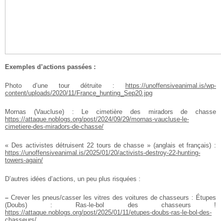
Exemples d’actions passées :
Photo d’une tour détruite :
https://unoffensiveanimal.is/wp-
content/uploads/2020/11/France_hunting_Sep20.jpg
Mornas (Vaucluse) : Le cimetière des miradors de chasse
https://attaque.noblogs.org/post/2024/09/29/mornas-vaucluse-le-
cimetiere-des-miradors-de-chasse/
« Des activistes détruisent 22 tours de chasse » (anglais et français) :
https://unoffensiveanimal.is/2025/01/20/activists-destroy-22-hunting-
towers-again/
D’autres idées d’actions, un peu plus risquées :
–
Crever les pneus/casser les vitres des voitures de chasseurs : Étupes
(Doubs) : Ras-le-bol des chasseurs !
https://attaque.noblogs.org/post/2025/01/11/etupes-doubs-ras-le-bol-des-
chasseurs/