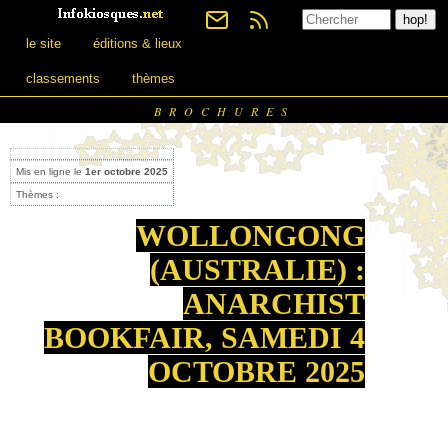
le site
éditions & lieux
classements
thèmes
BROCHURES
Mis en ligne le
1er octobre 2025
Thèmes :
WOLLONGONG
(AUSTRALIE) :
ANARCHIST
BOOKFAIR, SAMEDI 4
OCTOBRE 2025