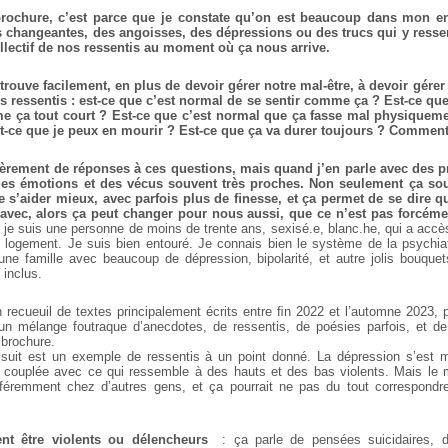
 brochure, c’est parce que je constate qu’on est beaucoup dans mon en
changeantes, des angoisses, des dépressions ou des trucs qui y resse
llectif de nos ressentis au moment où ça nous arrive.
rouve facilement, en plus de devoir gérer notre mal-être, à devoir gérer
 ressentis : est-ce que c’est normal de se sentir comme ça ? Est-ce que
e ça tout court ? Est-ce que c’est normal que ça fasse mal physiqueme
t-ce que je peux en mourir ? Est-ce que ça va durer toujours ? Comment 
ièrement de réponses à ces questions, mais quand j’en parle avec des 
es émotions et des vécus souvent très proches. Non seulement ça soul
 s’aider mieux, avec parfois plus de ﬁnesse, et ça permet de se dire qu
 avec, alors ça peut changer pour nous aussi, que ce n’est pas forcémen
 je suis une personne de moins de trente ans, sexisé.e, blanc.he, qui a accès
 logement. Je suis bien entouré. Je connais bien le système de la psychia
une famille avec beaucoup de dépression, bipolarité, et autre jolis bouque
inclus.
 recueuil de textes principalement écrits entre ﬁn 2022 et l’automne 2023,
un mélange foutraque d’anecdotes, de ressentis, de poésies parfois, et de
brochure.
 suit est un exemple de ressentis à un point donné. La dépression s’est m
 couplée avec ce qui ressemble à des hauts et des bas violents. Mais le m
fféremment chez d’autres gens, et ça pourrait ne pas du tout correspondr
.
ent être violents ou délencheurs
: ça parle de pensées suicidaires, 