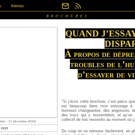
s
thèmes
BROCHURES
QUAND J’ESSAY
DISPA
À propos de dépre
troubles de l’hu
d’essayer de v
"Si j’écris cette brochure, c’est parce qu
est beaucoup dans mon entourage à 
humeurs changeantes, des angoisses, d
des trucs qui y ressemblent, et qu’on
collectif de nos ressentis au moment où ç
ution : 21 décembre 2024)
t 2025
Du coup on se retrouve facilement, en pl