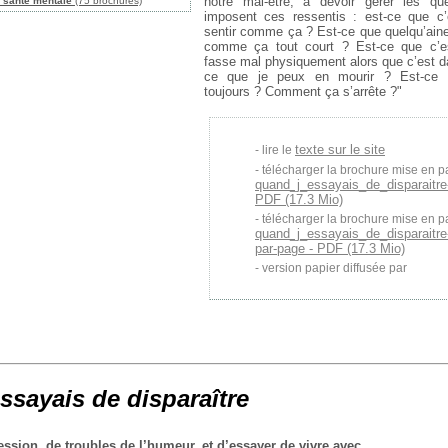
notre mal-être, à devoir gérer les q
, santé mentale
(75 brochures)
imposent ces ressentis : est-ce que c
sentir comme ça ? Est-ce que quelqu’aine 
comme ça tout court ? Est-ce que c’e
fasse mal physiquement alors que c’est d
ce que je peux en mourir ? Est-ce 
toujours ? Comment ça s’arrête ?"
texte sur le site
lire le
télécharger la brochure mise en p
quand_j_essayais_de_disparaitre
PDF (17.3 Mio)
télécharger la brochure mise en p
quand_j_essayais_de_disparaitre
par-page - PDF (17.3 Mio)
version papier diffusée par
ssayais de disparaître
ssion, de troubles de l’humeur, et d’essayer de vivre avec