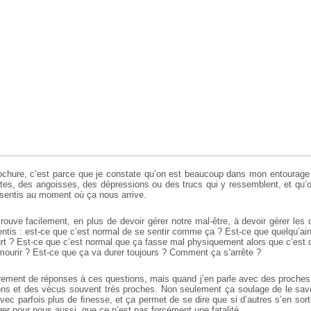
rochure, c’est parce que je constate qu’on est beaucoup dans mon entourage
s, des angoisses, des dépressions ou des trucs qui y ressemblent, et qu’
essentis au moment où ça nous arrive.
ouve facilement, en plus de devoir gérer notre mal-être, à devoir gérer les
ntis : est-ce que c’est normal de se sentir comme ça ? Est-ce que quelqu’aine
t ? Est-ce que c’est normal que ça fasse mal physiquement alors que c’est 
mourir ? Est-ce que ça va durer toujours ? Comment ça s’arrête ?
èrement de réponses à ces questions, mais quand j’en parle avec des proche
ns et des vécus souvent très proches. Non seulement ça soulage de le sav
vec parfois plus de ﬁnesse, et ça permet de se dire que si d’autres s’en sor
er pour nous aussi, que ce n’est pas forcément une fatalité.