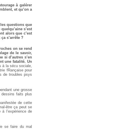
tourage à galérer
mblent, et qu’on a
 les questions que
 quelqu’aine s’est
nt alors que c’est
ça s’arrête ?
proches on se rend
age de le savoir,
e si d’autres s’en
t une fatalité.
Un
 à la sécu sociale,
trie fRançaise pour
ts de troubles psys
 pendant une grosse
 dessins faits plus
anifestée de cette
al-être ça peut se
e à l’expérience de
de se faire du mal