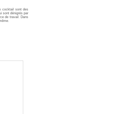
ux cocktail sont des
ui sont dénigrés par
rce de travail. Dans
s-même.