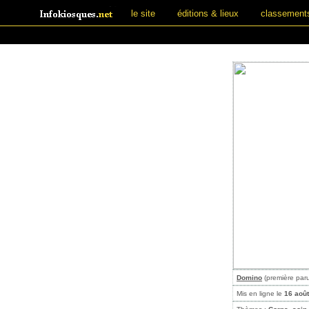
le site
éditions & lieux
classement
Domino
(première par
Mis en ligne le
16 aoû