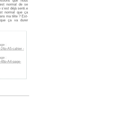
uestions que nous
’est normal de se
s’est déjà senti.e
st normal que ça
ans ma tête ? Est-
que ça va durer
age :
-24p-A5-cahier -
age :
-48p-A4-page-