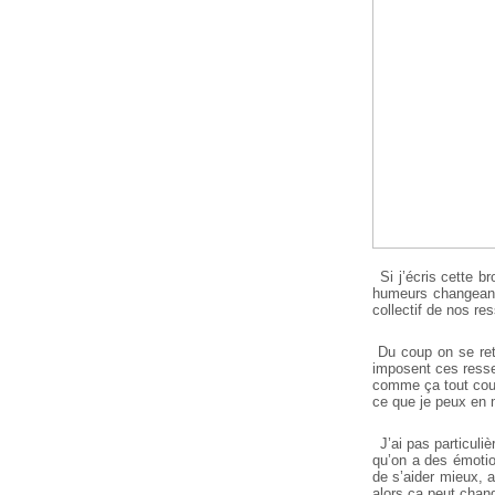
Si j’écris cette b
humeurs changeante
collectif de nos r
Du coup on se retr
imposent ces resse
comme ça tout cour
ce que je peux en 
J’ai pas particuli
qu’on a des émotio
de s’aider mieux, a
alors ça peut chang