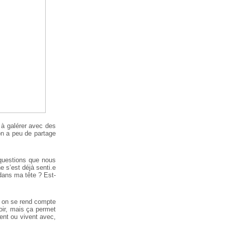
 à galérer avec des
on a peu de partage
 questions que nous
 s’est déjà senti.e
dans ma tête ? Est-
s on se rend compte
oir, mais ça permet
tent ou vivent avec,