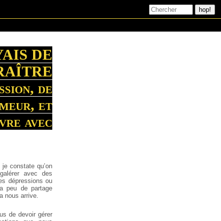
AIS DE
RAÎTRE
ssion, de
meur, et
ivre avec
e je constate qu’on
galérer avec des
es dépressions ou
 a peu de partage
a nous arrive.
us de devoir gérer