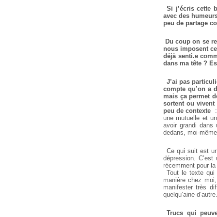
Si j’écris cette
avec des humeurs 
peu de partage co
Du coup on se ret
nous imposent ces
déjà senti.e comm
dans ma tête ? Es
J’ai pas particul
compte qu’on a d
mais ça permet de
sortent ou vivent
peu de contexte
:
une mutuelle et un
avoir grandi dans 
dedans, moi-même 
Ce qui suit est un
dépression. C’est 
récemment pour la 
Tout le texte qui
manière chez moi,
manifester très di
quelqu’aine d’autre
Trucs qui peuv