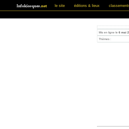
le site
éditions & lieux
classement
Mis en ligne le
6 mai 
Thèmes :