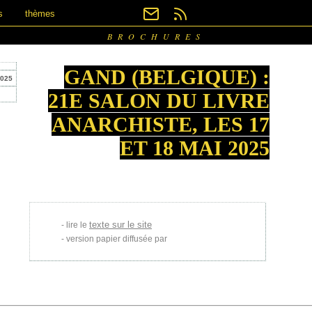
s
thèmes
BROCHURES
GAND (BELGIQUE) :
2025
21E SALON DU LIVRE
ANARCHISTE, LES 17
ET 18 MAI 2025
texte sur le site
lire le
version papier diffusée par