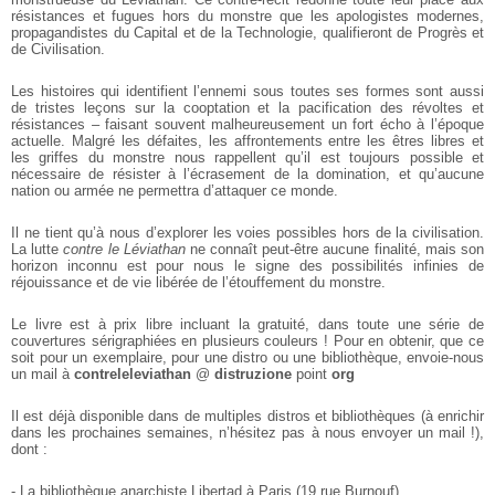
résistances et fugues hors du monstre que les apologistes modernes,
propagandistes du Capital et de la Technologie, qualifieront de Progrès et
de Civilisation.
Les histoires qui identifient l’ennemi sous toutes ses formes sont aussi
de tristes leçons sur la cooptation et la pacification des révoltes et
résistances – faisant souvent malheureusement un fort écho à l’époque
actuelle. Malgré les défaites, les affrontements entre les êtres libres et
les griffes du monstre nous rappellent qu’il est toujours possible et
nécessaire de résister à l’écrasement de la domination, et qu’aucune
nation ou armée ne permettra d’attaquer ce monde.
Il ne tient qu’à nous d’explorer les voies possibles hors de la civilisation.
La lutte
contre le Léviathan
ne connaît peut-être aucune finalité, mais son
horizon inconnu est pour nous le signe des possibilités infinies de
réjouissance et de vie libérée de l’étouffement du monstre.
Le livre est à prix libre incluant la gratuité, dans toute une série de
couvertures sérigraphiées en plusieurs couleurs ! Pour en obtenir, que ce
soit pour un exemplaire, pour une distro ou une bibliothèque, envoie-nous
un mail à
contreleleviathan
@
distruzione
point
org
Il est déjà disponible dans de multiples distros et bibliothèques (à enrichir
dans les prochaines semaines, n’hésitez pas à nous envoyer un mail !),
dont :
- La
bibliothèque anarchiste Libertad
à Paris (19 rue Burnouf)