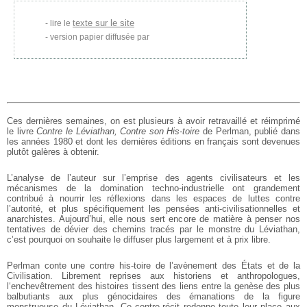
texte sur le site
lire le
version papier diffusée par
Ces dernières semaines, on est plusieurs à avoir retravaillé et réimprimé
le livre
Contre le Léviathan, Contre son His-toire
de Perlman, publié dans
les années 1980 et dont les dernières éditions en français sont devenues
plutôt galères à obtenir.
L’analyse de l’auteur sur l’emprise des agents civilisateurs et les
mécanismes de la domination techno-industrielle ont grandement
contribué à nourrir les réflexions dans les espaces de luttes contre
l’autorité, et plus spécifiquement les pensées anti-civilisationnelles et
anarchistes. Aujourd’hui, elle nous sert encore de matière à penser nos
tentatives de dévier des chemins tracés par le monstre du Léviathan,
c’est pourquoi on souhaite le diffuser plus largement et à prix libre.
Perlman conte une contre his-toire de l’avènement des États et de la
Civilisation. Librement reprises aux historiens et anthropologues,
l‘enchevêtrement des histoires tissent des liens entre la genèse des plus
balbutiants aux plus génocidaires des émanations de la figure
monstrueuse du Léviathan. Ce contre-récit redonne toute leur place aux