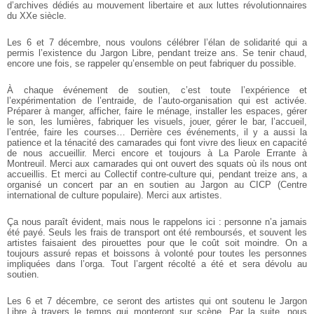
d’archives dédiés au mouvement libertaire et aux luttes révolutionnaires
du XXe siècle.
Les 6 et 7 décembre, nous voulons célébrer l’élan de solidarité qui a
permis l’existence du Jargon Libre, pendant treize ans. Se tenir chaud,
encore une fois, se rappeler qu’ensemble on peut fabriquer du possible.
À chaque événement de soutien, c’est toute l’expérience et
l’expérimentation de l’entraide, de l’auto-organisation qui est activée.
Préparer à manger, afficher, faire le ménage, installer les espaces, gérer
le son, les lumières, fabriquer les visuels, jouer, gérer le bar, l’accueil,
l’entrée, faire les courses… Derrière ces événements, il y a aussi la
patience et la ténacité des camarades qui font vivre des lieux en capacité
de nous accueillir. Merci encore et toujours à La Parole Errante à
Montreuil. Merci aux camarades qui ont ouvert des squats où ils nous ont
accueillis. Et merci au Collectif contre-culture qui, pendant treize ans, a
organisé un concert par an en soutien au Jargon au CICP (Centre
international de culture populaire). Merci aux artistes.
Ça nous paraît évident, mais nous le rappelons ici : personne n’a jamais
été payé. Seuls les frais de transport ont été remboursés, et souvent les
artistes faisaient des pirouettes pour que le coût soit moindre. On a
toujours assuré repas et boissons à volonté pour toutes les personnes
impliquées dans l’orga. Tout l’argent récolté a été et sera dévolu au
soutien.
Les 6 et 7 décembre, ce seront des artistes qui ont soutenu le Jargon
Libre à travers le temps qui monteront sur scène. Par la suite, nous