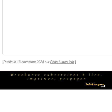
[
Publié le 13 novembre 2024 sur
Paris-Luttes.info
.
]
Brochures subversives à lire,
imprimer, propager