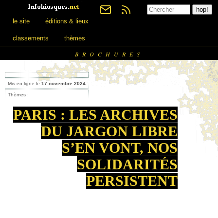
le site
éditions & lieux
classements
thèmes
BROCHURES
Mis en ligne le
17 novembre 2024
Thèmes :
PARIS : LES ARCHIVES
DU JARGON LIBRE
S’EN VONT, NOS
SOLIDARITÉS
PERSISTENT