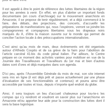
Il est appelé à être le point de référence des luttes libertaires de la région
pour les années à venir. En effet, en plus d’abriter un important fonds
documentaire (en cours d’archivage) sur le mouvement anarchiste en
Amazonie, il se propose de tenir régulièrement, et a déjà commencé à le
faire, des débats, des projections, des concerts, d’accueillir les
préparations de manifestations qui, nous l’espérons, verront se joindre les
compagnonnes et compagnons libertaires sous les drapeaux noirs
marqués du A, d’être la maison ouverte sur le monde qui permet de
concilier l’action locale à des préoccupations internationalistes.
C’est ainsi qu’au mois de mars, deux événements ont été organisés
autour d’Alfredo Cospito et de sa grève de la faim pour l’abolition de
l’article carcéral 41-bis du code pénal italien. Par ailleurs, le Centre
prépare en ce moment des activités variées pour mobiliser en vue de la
Journée des Travailleuses et Travailleurs du 1er mai et bien d’autres
dates sont d’ores et déjà marquées dans son agenda.
D’ici peu, après l’Assemblée Générale du mois de mai, son site internet
sera mis en ligne (il est déjà prêt et passe actuellement par une phase
d’évaluation de ses fonctionnalités et contenus) et pourra ainsi être
accessible par toutes et tous, depuis n’importe quel endroit du globe.
Ainsi, il sera toujours un lieu d’accueil chaleureux pour tou-te-s les
compas qui s’y rendront et voudront en savoir plus sur l’anarchisme en
Amazonie et/ou apporter leur aide pour la construction des luttes dont il
sera la base logistique.