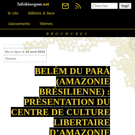
le site
éditions & lieux
classements
thèmes
BROCHURES
Mis en ligne le
24 avril 2023
Thèmes :
BELÉM DU PARÁ
(AMAZONIE
BRÉSILIENNE) :
PRÉSENTATION DU
CENTRE DE CULTURE
LIBERTAIRE
D’AMAZONIE