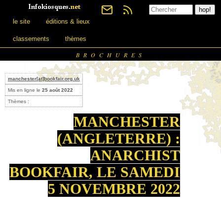
le site
éditions & lieux
classements
thèmes
BROCHURES
manchester[at]bookfair.org.uk
Mis en ligne le
25 août 2022
Thèmes :
MANCHESTER
(ANGLETERRE) :
ANARCHIST
BOOKFAIR, LE SAMEDI
5 NOVEMBRE 2022