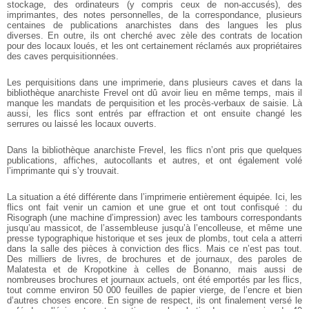
stockage, des ordinateurs (y compris ceux de non-accusés), des
imprimantes, des notes personnelles, de la correspondance, plusieurs
centaines de publications anarchistes dans des langues les plus
diverses. En outre, ils ont cherché avec zèle des contrats de location
pour des locaux loués, et les ont certainement réclamés aux propriétaires
des caves perquisitionnées.
Les perquisitions dans une imprimerie, dans plusieurs caves et dans la
bibliothèque anarchiste Frevel ont dû avoir lieu en même temps, mais il
manque les mandats de perquisition et les procès-verbaux de saisie. Là
aussi, les flics sont entrés par effraction et ont ensuite changé les
serrures ou laissé les locaux ouverts.
Dans la bibliothèque anarchiste Frevel, les flics n’ont pris que quelques
publications, affiches, autocollants et autres, et ont également volé
l’imprimante qui s’y trouvait.
La situation a été différente dans l’imprimerie entièrement équipée. Ici, les
flics ont fait venir un camion et une grue et ont tout confisqué : du
Risograph (une machine d’impression) avec les tambours correspondants
jusqu’au massicot, de l’assembleuse jusqu’à l’encolleuse, et même une
presse typographique historique et ses jeux de plombs, tout cela a atterri
dans la salle des pièces à conviction des flics. Mais ce n’est pas tout.
Des milliers de livres, de brochures et de journaux, des paroles de
Malatesta et de Kropotkine à celles de Bonanno, mais aussi de
nombreuses brochures et journaux actuels, ont été emportés par les flics,
tout comme environ 50 000 feuilles de papier vierge, de l’encre et bien
d’autres choses encore. En signe de respect, ils ont finalement versé le