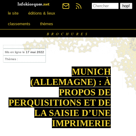
le site
éditions & lieux
classements
thèmes
BROCHURES
Mis en ligne le
17 mai 2022
Thèmes :
MUNICH
(ALLEMAGNE) : À
PROPOS DE
PERQUISITIONS ET DE
LA SAISIE D’UNE
IMPRIMERIE