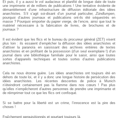
Et puis, il y a aussi le vol audacieux et planifié de longue date de toute
une imprimerie et de milliers de publications ! Une tentative évidente de
démantèlement d’une infrastructure de diffusion éditoriale des idées
anarchistes. S’il s’agit soi-disant d’un journal particulier,
Zündlumpen
,
pourquoi d’autres journaux et publications ont-ils été séquestrés en
masse ? Pourquoi emporter du papier vierge, de l’encre, ainsi que tout le
matériel nécessaire à la fabrication de livres, de brochures et de
journaux ?
Il est évident que les flics et le bureau du procureur général (ZET) visent
plus loin : ils essaient d’empêcher la diffusion des idées anarchistes et
d’attiser la paranoïa en saisissant des archives entières de textes
anarchistes et en profitant de la possession (d’un seul exemplaire !) d’un
journal dans une bibliothèque familiale pour le saisir, ainsi que toutes
sortes d’appareils techniques et toutes sortes d’autres publications
anarchistes.
Cela ne nous étonne guère. Les idées anarchistes ont toujours été en
dehors de toute loi, et il y a donc une longue histoire de persécution des
idées anarchistes. Les récentes descentes de police à Munich
n’éteindront certainement pas la flamme dans nos cœurs ! Pas plus
qu’elles n’empêcheront d’autres personnes de prendre une imprimante et
de réimprimer tout ce que les flics ont confisqué.
Si se battre pour la liberté est un crime, l’innocence est la pire des
choses !
Fraîchement perquisitionnés et pourtant toujours là,