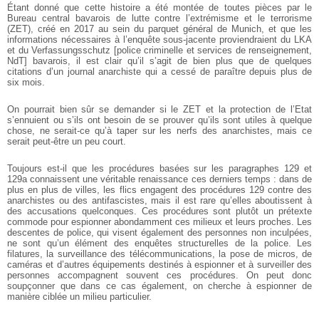
Étant donné que cette histoire a été montée de toutes pièces par le
Bureau central bavarois de lutte contre l’extrémisme et le terrorisme
(ZET), créé en 2017 au sein du parquet général de Munich, et que les
informations nécessaires à l’enquête sous-jacente proviendraient du LKA
et du Verfassungsschutz [police criminelle et services de renseignement,
NdT] bavarois, il est clair qu’il s’agit de bien plus que de quelques
citations d’un journal anarchiste qui a cessé de paraître depuis plus de
six mois.
On pourrait bien sûr se demander si le ZET et la protection de l’Etat
s’ennuient ou s’ils ont besoin de se prouver qu’ils sont utiles à quelque
chose, ne serait-ce qu’à taper sur les nerfs des anarchistes, mais ce
serait peut-être un peu court.
Toujours est-il que les procédures basées sur les paragraphes 129 et
129a connaissent une véritable renaissance ces derniers temps : dans de
plus en plus de villes, les flics engagent des procédures 129 contre des
anarchistes ou des antifascistes, mais il est rare qu’elles aboutissent à
des accusations quelconques. Ces procédures sont plutôt un prétexte
commode pour espionner abondamment ces milieux et leurs proches. Les
descentes de police, qui visent également des personnes non inculpées,
ne sont qu’un élément des enquêtes structurelles de la police. Les
filatures, la surveillance des télécommunications, la pose de micros, de
caméras et d’autres équipements destinés à espionner et à surveiller des
personnes accompagnent souvent ces procédures. On peut donc
soupçonner que dans ce cas également, on cherche à espionner de
manière ciblée un milieu particulier.