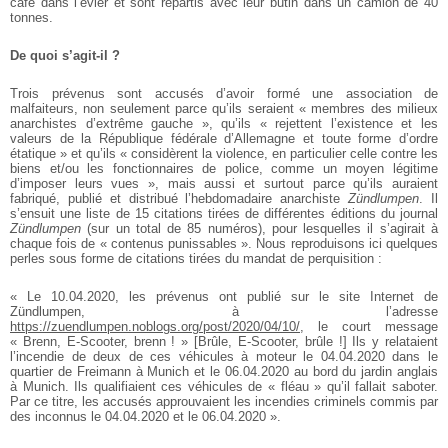
café dans l’évier et sont repartis avec leur butin dans un camion de 40
tonnes.
De quoi s’agit-il ?
Trois prévenus sont accusés d’avoir formé une association de
malfaiteurs, non seulement parce qu’ils seraient « membres des milieux
anarchistes d’extrême gauche », qu’ils « rejettent l’existence et les
valeurs de la République fédérale d’Allemagne et toute forme d’ordre
étatique » et qu’ils « considèrent la violence, en particulier celle contre les
biens et/ou les fonctionnaires de police, comme un moyen légitime
d’imposer leurs vues », mais aussi et surtout parce qu’ils auraient
fabriqué, publié et distribué l’hebdomadaire anarchiste
Zündlumpen
. Il
s’ensuit une liste de 15 citations tirées de différentes éditions du journal
Zündlumpen
(sur un total de 85 numéros), pour lesquelles il s’agirait à
chaque fois de « contenus punissables ». Nous reproduisons ici quelques
perles sous forme de citations tirées du mandat de perquisition :
« Le 10.04.2020, les prévenus ont publié sur le site Internet de
Zündlumpen, à l’adresse
https://zuendlumpen.noblogs.org/post/2020/04/10/
, le court message
« Brenn, E-Scooter, brenn ! » [Brûle, E-Scooter, brûle !] Ils y relataient
l’incendie de deux de ces véhicules à moteur le 04.04.2020 dans le
quartier de Freimann à Munich et le 06.04.2020 au bord du jardin anglais
à Munich. Ils qualifiaient ces véhicules de « fléau » qu’il fallait saboter.
Par ce titre, les accusés approuvaient les incendies criminels commis par
des inconnus le 04.04.2020 et le 06.04.2020 ».