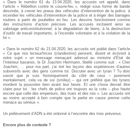
« Dans le numéro 61 du 13.04.2020, les accusés ont appelé, dans
l’article « Rébellion contre le couvre-feu », rédigé sous forme de bande
dessinée, à crever les pneus des véhicules d’intervention de la police, à
incendier les véhicules d’intervention de la police et à ériger des barrages
routiers à partir de poubelles en feu. Les dessins fonctionnent comme
des instructions d’action précises. Les accusés incitaient ainsi au
sabotage anticonstitutionnel, à la dégradation de biens, à la destruction
d’outils de travail importants, à l’incendie volontaire et à la violation de la
loi ».
« Dans le numéro 62 du 21.04.2020, les accusés ont publié dans l’article
« Ce que nos lecteur/trices (clandestins) pensent, disent et écrivent à
notre sujet » un message menaçant adressé au ministre d’État de
l’Intérieur bavarois, le Dr Joachim Herrmann, libellé comme suit : « Cher
Joachim, … pour ma part, j’ai tiré les leçons des expériences d’autres
subversifs avec des gens comme toi. Discuter avec un tyran ? Tu dois
savoir que je suis historiquement du côté de ceux – purement
mentalement, cela va de soi (smiley) – qui ont préféré que les tyrans
mordent la poussière bien avant leur heure. Et une chose devrait être
claire pour toi : les chefs de police ont toujours eu la cote – plus haute
encore que celle des empereurs, des tsars et des rois ». Les accusés ont
au moins accepté à bon compte que la partie en cause prenne cette
menace au sérieux ».
Un prélèvement d’ADN a été ordonné à l’encontre des trois prévenus.
Encore plus de contexte ?