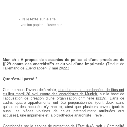
texte sur le site
lire le
version papier diffusée par
Munich : A propos de descentes de police et d’une procédure de
§129 contre des anarchistEs et du vol d’une imprimerie
(Traduit de
l’allemand de
Zuendlappen
, 7 mai 2022.)
Que s’est-il passé ?
Comme nous l’avons déjà relaté,
des descentes coordonnées de flics ont
eu lieu mardi 26 avril contre des anarchistes de Munich
, sur la base de
l’accusation de création d’une organisation criminelle (§129). Dans ce
cadre, quatre appartements ont été perquisitionnés (dont deux sans
qu’aucun des accusés n’y habite), ainsi que plusieurs caves (parfois
aussi les pièces voisines de celles prétendument attribuées aux
accusés), une imprimerie et la bibliothèque anarchiste Frevel.
Coordonnés par le service de protection de l’Etat (K43, soit « Criminalité