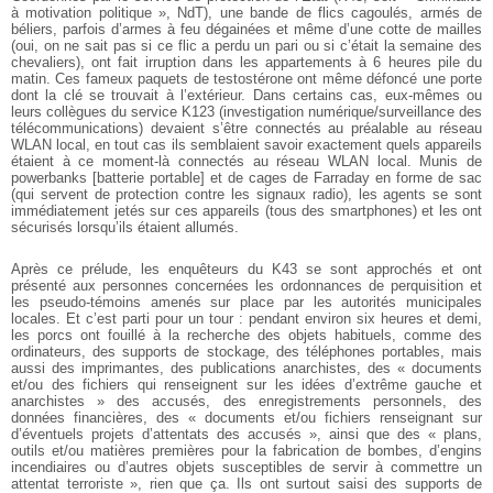
à motivation politique », NdT), une bande de flics cagoulés, armés de
béliers, parfois d’armes à feu dégainées et même d’une cotte de mailles
(oui, on ne sait pas si ce flic a perdu un pari ou si c’était la semaine des
chevaliers), ont fait irruption dans les appartements à 6 heures pile du
matin. Ces fameux paquets de testostérone ont même défoncé une porte
dont la clé se trouvait à l’extérieur. Dans certains cas, eux-mêmes ou
leurs collègues du service K123 (investigation numérique/surveillance des
télécommunications) devaient s’être connectés au préalable au réseau
WLAN local, en tout cas ils semblaient savoir exactement quels appareils
étaient à ce moment-là connectés au réseau WLAN local. Munis de
powerbanks [batterie portable] et de cages de Farraday en forme de sac
(qui servent de protection contre les signaux radio), les agents se sont
immédiatement jetés sur ces appareils (tous des smartphones) et les ont
sécurisés lorsqu’ils étaient allumés.
Après ce prélude, les enquêteurs du K43 se sont approchés et ont
présenté aux personnes concernées les ordonnances de perquisition et
les pseudo-témoins amenés sur place par les autorités municipales
locales. Et c’est parti pour un tour : pendant environ six heures et demi,
les porcs ont fouillé à la recherche des objets habituels, comme des
ordinateurs, des supports de stockage, des téléphones portables, mais
aussi des imprimantes, des publications anarchistes, des « documents
et/ou des fichiers qui renseignent sur les idées d’extrême gauche et
anarchistes » des accusés, des enregistrements personnels, des
données financières, des « documents et/ou fichiers renseignant sur
d’éventuels projets d’attentats des accusés », ainsi que des « plans,
outils et/ou matières premières pour la fabrication de bombes, d’engins
incendiaires ou d’autres objets susceptibles de servir à commettre un
attentat terroriste », rien que ça. Ils ont surtout saisi des supports de