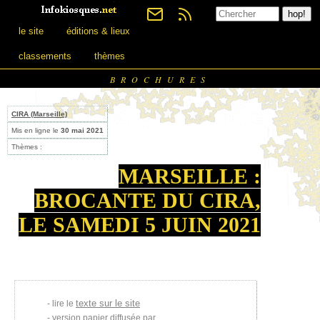
le site
éditions & lieux
classements
thèmes
BROCHURES
CIRA (Marseille)
Mis en ligne le
30 mai 2021
Thèmes :
MARSEILLE :
BROCANTE DU CIRA,
LE SAMEDI 5 JUIN 2021
texte sur le site
lire le
version papier diffusée par