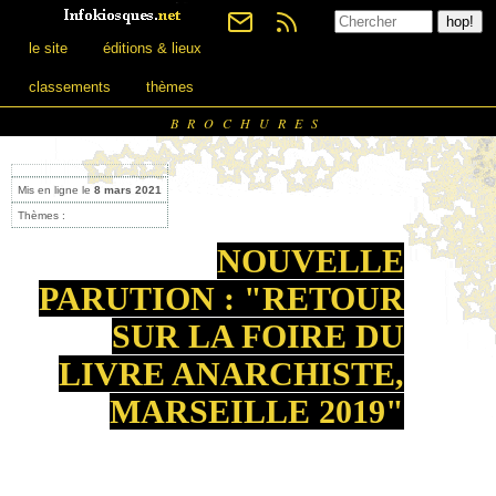
le site
éditions & lieux
classements
thèmes
BROCHURES
Mis en ligne le
8 mars 2021
Thèmes :
NOUVELLE
PARUTION : "RETOUR
SUR LA FOIRE DU
LIVRE ANARCHISTE,
MARSEILLE 2019"