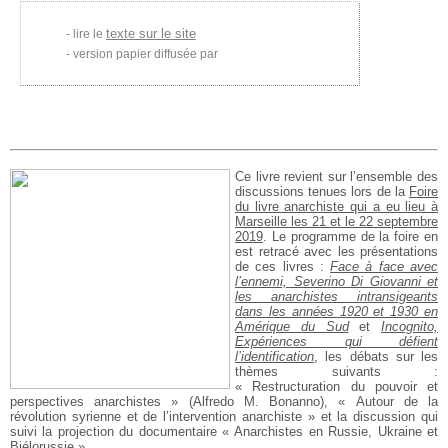
texte sur le site
lire le
version papier diffusée par
Ce livre revient sur l’ensemble des
discussions tenues lors de la
Foire
du livre anarchiste qui a eu lieu à
Marseille les 21 et le 22 septembre
2019
. Le programme de la foire en
est retracé avec les présentations
de ces livres :
Face à face avec
l’ennemi, Severino Di Giovanni et
les anarchistes intransigeants
dans les années 1920 et 1930 en
Amérique du Sud
et
Incognito,
Expériences qui défient
l’identification
, les débats sur les
thèmes suivants :
« Restructuration du pouvoir et
perspectives anarchistes » (Alfredo M. Bonanno), « Autour de la
révolution syrienne et de l’intervention anarchiste » et la discussion qui
suivi la projection du documentaire « Anarchistes en Russie, Ukraine et
Biélorussie ».