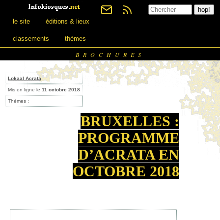
le site
éditions & lieux
classements
thèmes
BROCHURES
Lokaal Acrata
Mis en ligne le
11 octobre 2018
Thèmes :
BRUXELLES :
PROGRAMME
D’ACRATA EN
OCTOBRE 2018