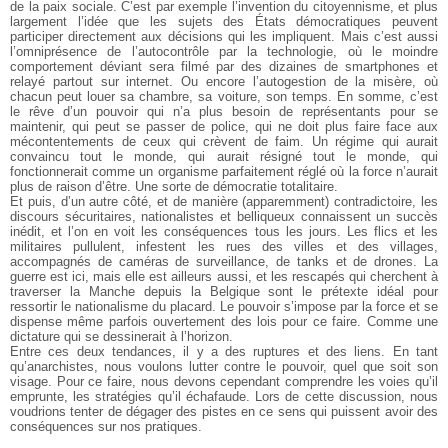
de la
paix sociale. C’est par exemple l’invention du citoyennisme, et plus
largement
l’idée que les sujets des États démocratiques peuvent
participer directement aux
décisions qui les impliquent. Mais c’est aussi
l’omniprésence de l’autocontrôle
par la technologie, où le moindre
comportement déviant sera filmé par des
dizaines de smartphones et
relayé partout sur internet. Ou encore l’autogestion
de la misère, où
chacun peut louer sa chambre, sa voiture, son temps. En somme,
c’est
le rêve d’un pouvoir qui n’a plus besoin de représentants pour se
maintenir, qui peut se passer de police, qui ne doit plus faire face aux
mécontentements de ceux qui crèvent de faim. Un régime qui aurait
convaincu tout
le monde, qui aurait résigné tout le monde, qui
fonctionnerait comme un
organisme parfaitement réglé où la force n’aurait
plus de raison d’être. Une
sorte de démocratie totalitaire.
Et puis, d’un autre côté, et de manière (apparemment) contradictoire, les
discours sécuritaires, nationalistes et belliqueux connaissent un succès
inédit,
et l’on en voit les conséquences tous les jours. Les flics et les
militaires
pullulent, infestent les rues des villes et des villages,
accompagnés de caméras
de surveillance, de tanks et de drones. La
guerre est ici, mais elle est
ailleurs aussi, et les rescapés qui cherchent à
traverser la Manche depuis la
Belgique sont le prétexte idéal pour
ressortir le nationalisme du placard. Le
pouvoir s’impose par la force et se
dispense même parfois ouvertement des lois
pour ce faire. Comme une
dictature qui se dessinerait à l’horizon.
Entre ces deux tendances, il y a des ruptures et des liens. En tant
qu’anarchistes, nous voulons lutter contre le pouvoir, quel que soit son
visage.
Pour ce faire, nous devons cependant comprendre les voies qu’il
emprunte, les
stratégies qu’il échafaude. Lors de cette discussion, nous
voudrions tenter de
dégager des pistes en ce sens qui puissent avoir des
conséquences sur nos pratiques.