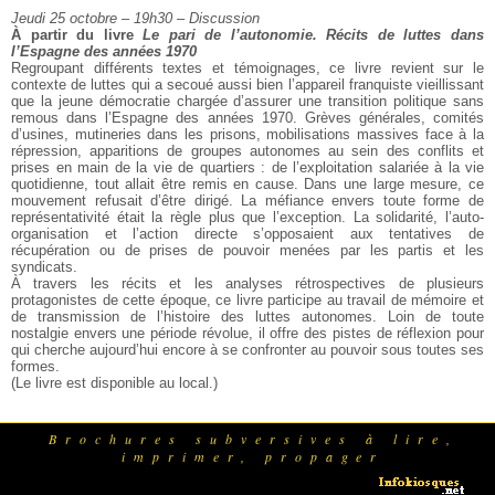
Jeudi 25 octobre – 19h30 – Discussion
À partir du livre
Le pari de l’autonomie. Récits de luttes dans
l’Espagne des années 1970
Regroupant différents textes et témoignages, ce livre revient sur le
contexte de
luttes qui a secoué aussi bien l’appareil franquiste vieillissant
que la jeune
démocratie chargée d’assurer une transition politique sans
remous dans l’Espagne
des années 1970. Grèves générales, comités
d’usines, mutineries dans les prisons,
mobilisations massives face à la
répression, apparitions de groupes autonomes au
sein des conflits et
prises en main de la vie de quartiers : de l’exploitation
salariée à la vie
quotidienne, tout allait être remis en cause.
Dans une large mesure, ce
mouvement refusait d’être dirigé. La méfiance envers
toute forme de
représentativité était la règle plus que l’exception. La
solidarité, l’auto-
organisation et l’action directe s’opposaient aux tentatives
de
récupération ou de prises de pouvoir menées par les partis et les
syndicats.
À travers les récits et les analyses rétrospectives de plusieurs
protagonistes
de cette époque, ce livre participe au travail de mémoire et
de transmission de
l’histoire des luttes autonomes. Loin de toute
nostalgie envers une période
révolue, il offre des pistes de réflexion pour
qui cherche aujourd’hui encore à
se confronter au pouvoir sous toutes ses
formes.
(Le livre est disponible au local.)
Brochures subversives à lire,
imprimer, propager