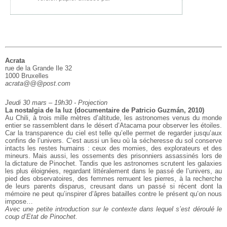
Acrata
rue de la Grande Ile 32
1000 Bruxelles
acrata@@@post.com
Jeudi 30 mars – 19h30 - Projection
La nostalgia de la luz (documentaire de Patricio Guzmán, 2010)
Au Chili, à trois mille mètres d’altitude, les astronomes venus du monde
entier
se rassemblent dans le désert d’Atacama pour observer les étoiles.
Car la
transparence du ciel est telle qu’elle permet de regarder jusqu’aux
confins de
l’univers. C’est aussi un lieu où la sécheresse du sol conserve
intacts les
restes humains : ceux des momies, des explorateurs et des
mineurs. Mais aussi,
les ossements des prisonniers assassinés lors de
la dictature de Pinochet.
Tandis que les astronomes scrutent les galaxies
les plus éloignées, regardant
littéralement dans le passé de l’univers, au
pied des observatoires, des femmes
remuent les pierres, à la recherche
de leurs parents disparus, creusant dans un
passé si récent dont la
mémoire ne peut qu’inspirer d’âpres batailles contre le
présent qu’on nous
impose…
Avec une petite introduction sur le contexte dans lequel s’est déroulé le
coup d’Etat de Pinochet.