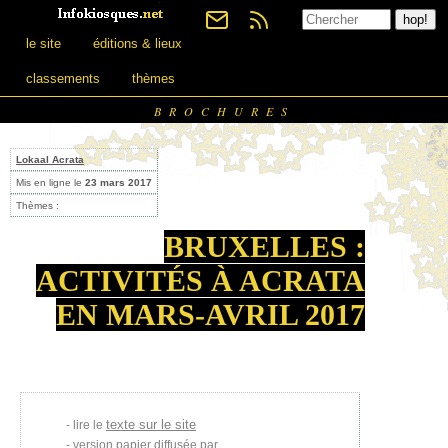
le site
éditions & lieux
classements
thèmes
BROCHURES
Lokaal Acrata
Mis en ligne le
23 mars 2017
Thèmes :
BRUXELLES :
ACTIVITÉS À ACRATA
EN MARS-AVRIL 2017
texte sur le site
lire le
version papier diffusée par