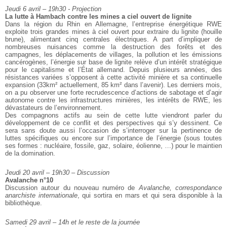
Jeudi 6 avril – 19h30 - Projection
La lutte à Hambach contre les mines a ciel ouvert de lignite
Dans la région du Rhin en Allemagne, l’entreprise énergétique RWE
exploite trois
grandes mines à ciel ouvert pour extraire du lignite (houille
brune), alimentant
cinq centrales électriques. A part d’impliquer de
nombreuses nuisances comme la
destruction des forêts et des
campagnes, les déplacements de villages, la
pollution et les émissions
cancérogènes, l’énergie sur base de lignite relève
d’un intérêt stratégique
pour le capitalisme et l’État allemand. Depuis
plusieurs années, des
résistances variées s’opposent à cette activité minière et
sa continuelle
expansion (33km² actuellement, 85 km² dans l’avenir). Les
derniers mois,
on a pu observer une forte recrudescence d’actions de sabotage et
d’agir
autonome contre les infrastructures minières, les intérêts de RWE, les
dévastateurs de l’environnement.
Des compagnons actifs au sein de cette lutte viendront parler du
développement
de ce conflit et des perspectives qui s’y dessinent. Ce
sera sans doute aussi
l’occasion de s’interroger sur la pertinence de
luttes spécifiques ou encore sur
l’importance de l’énergie (sous toutes
ses formes : nucléaire, fossile, gaz,
solaire, éolienne, …) pour le maintien
de la domination.
Jeudi 20 avril – 19h30 – Discussion
Avalanche n°10
Discussion autour du nouveau numéro de
Avalanche, correspondance
anarchiste
internationale
, qui sortira en mars et qui sera disponible à la
bibliothèque.
Samedi 29 avril – 14h et le reste de la journée