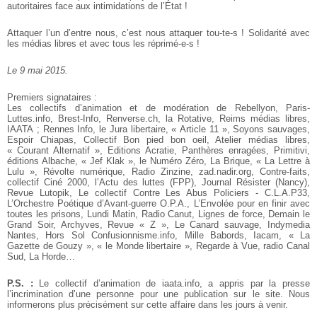
autoritaires face aux intimidations de l’État !
Attaquer l’un d’entre nous, c’est nous attaquer tou-te-s ! Solidarité avec
les médias libres et avec tous les réprimé-e-s !
Le 9 mai 2015.
Premiers signataires :
Les collectifs d’animation et de modération de Rebellyon, Paris-
Luttes.info, Brest-Info, Renverse.ch, la Rotative, Reims médias libres,
IAATA ; Rennes Info, le Jura libertaire, « Article 11 », Soyons sauvages,
Espoir Chiapas, Collectif Bon pied bon oeil, Atelier médias libres,
« Courant Alternatif », Editions Acratie, Panthères enragées, Primitivi,
éditions Albache, « Jef Klak », le Numéro Zéro, La Brique, « La Lettre à
Lulu », Révolte numérique, Radio Zinzine, zad.nadir.org, Contre-faits,
collectif Ciné 2000, l’Actu des luttes (FPP), Journal Résister (Nancy),
Revue Lutopik, Le collectif Contre Les Abus Policiers - C.L.A.P33,
L’Orchestre Poétique d’Avant-guerre O.P.A., L’Envolée pour en finir avec
toutes les prisons, Lundi Matin, Radio Canut, Lignes de force, Demain le
Grand Soir, Archyves, Revue « Z », Le Canard sauvage, Indymedia
Nantes, Hors Sol Confusionnisme.info, Mille Babords, Iacam, « La
Gazette de Gouzy », « le Monde libertaire », Regarde à Vue, radio Canal
Sud, La Horde…
P.S. :
Le collectif d’animation de iaata.info, a appris par la presse
l’incrimination d’une personne pour une publication sur le site. Nous
informerons plus précisément sur cette affaire dans les jours à venir.