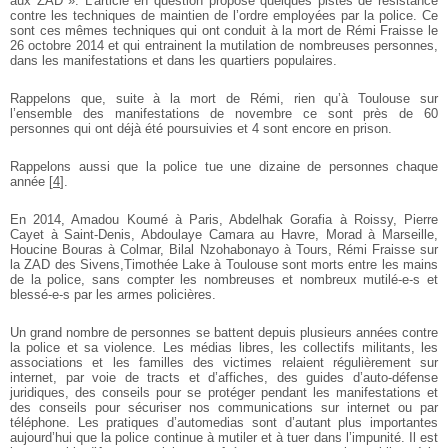
aux ZAD ».
L’article en question propose quelques pistes de résistance
contre les techniques de maintien de l’ordre employées par la police. Ce
sont ces mêmes techniques qui ont conduit à la mort de Rémi Fraisse le
26 octobre 2014 et qui entrainent la mutilation de nombreuses personnes,
dans les manifestations et dans les quartiers populaires.
Rappelons que, suite à la mort de Rémi, rien qu’à Toulouse sur
l’ensemble des manifestations de novembre ce sont près de 60
personnes qui ont déjà été poursuivies et 4 sont encore en prison.
Rappelons aussi que la police tue une dizaine de personnes chaque
année
[
4
]
.
En 2014, Amadou Koumé à Paris, Abdelhak Gorafia à Roissy, Pierre
Cayet à Saint-Denis, Abdoulaye Camara au Havre, Morad à Marseille,
Houcine Bouras à Colmar, Bilal Nzohabonayo à Tours, Rémi Fraisse sur
la ZAD des Sivens,Timothée Lake à Toulouse sont morts entre les mains
de la police, sans compter les nombreuses et nombreux mutilé-e-s et
blessé-e-s par les armes policières.
Un grand nombre de personnes se battent depuis plusieurs années contre
la police et sa violence. Les médias libres, les collectifs militants, les
associations et les familles des victimes relaient régulièrement sur
internet, par voie de tracts et d’affiches, des guides d’auto-défense
juridiques, des conseils pour se protéger pendant les manifestations et
des conseils pour sécuriser nos communications sur internet ou par
téléphone. Les pratiques d’automedias sont d’autant plus importantes
aujourd’hui que la police continue à mutiler et à tuer dans l’impunité. Il est