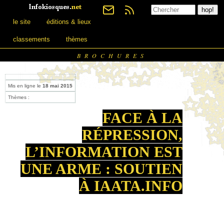
le site
éditions & lieux
classements
thèmes
BROCHURES
Mis en ligne le
18 mai 2015
Thèmes :
FACE À LA
RÉPRESSION,
L’INFORMATION EST
UNE ARME : SOUTIEN
À IAATA.INFO