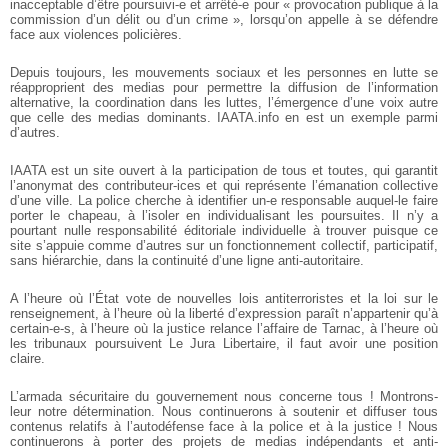
inacceptable d’être poursuivi-e et arrêté-e pour « provocation publique à la
commission d’un délit ou d’un crime », lorsqu’on appelle à se défendre
face aux violences policières.
Depuis toujours, les mouvements sociaux et les personnes en lutte se
réapproprient des medias pour permettre la diffusion de l’information
alternative, la coordination dans les luttes, l’émergence d’une voix autre
que celle des medias dominants. IAATA.info en est un exemple parmi
d’autres.
IAATA est un site ouvert à la participation de tous et toutes, qui garantit
l’anonymat des contributeur-ices et qui représente l’émanation collective
d’une ville.
La police cherche à identifier un-e responsable auquel-le faire
porter le chapeau, à l’isoler en individualisant les poursuites. Il n’y a
pourtant nulle responsabilité éditoriale individuelle à trouver puisque ce
site s’appuie comme d’autres sur un fonctionnement collectif, participatif,
sans hiérarchie, dans la continuité d’une ligne anti-autoritaire.
A l’heure où l’État vote de nouvelles lois antiterroristes et la loi sur le
renseignement, à l’heure où la liberté d’expression paraît n’appartenir qu’à
certain-e-s, à l’heure où la justice relance l’affaire de Tarnac, à l’heure où
les tribunaux poursuivent Le Jura Libertaire, il faut avoir une position
claire.
L’armada sécuritaire du gouvernement nous concerne tous ! Montrons-
leur notre détermination. Nous continuerons à soutenir et diffuser tous
contenus relatifs à l’autodéfense face à la police et à la justice ! Nous
continuerons à porter des projets de medias indépendants et anti-