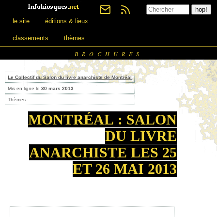
le site
éditions & lieux
classements
thèmes
BROCHURES
Le Collectif du Salon du livre anarchiste de Montréal
Mis en ligne le
30 mars 2013
Thèmes :
MONTRÉAL : SALON
DU LIVRE
ANARCHISTE LES 25
ET 26 MAI 2013