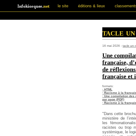
le site
éditions & lieux
classement
tacle un
16 mai 2026 -
tacle un r
Une compilat
française, d’o
de réflexions
française et 
formats:
· HTML
· Racisme à la françai
· Une compilation des 
par page (PDF)
· Racisme à la françai
"Dans cette brochur
ministère de l’inté
les fémonationalis
racistes ou trop 
systémique, le logic