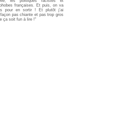
le, les politiques racistes et
hobes françaises. Et puis, on va
s pour en sortir ! Et plutôt j’ai
 façon pas chiante et pas trop gros
 ça soit fun à lire !"