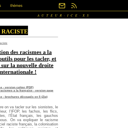
s
thèmes
AUTEUR·ICE·XS
 raciste
aciste
ion des racismes a la
utils pour les tacler, et
 sur la nouvelle droite
internationale !
se - version cahier (PDF)
racismes a la française - version page
se - brochures découpés en 5 (Zip)
e on va tacler sur les sionistes, le
rieur, l’IFOP, les fachos, les flics,
tes, l’État français, les gauchos
mous. On va expliquer le racisme
iel raciste français, la colonisation