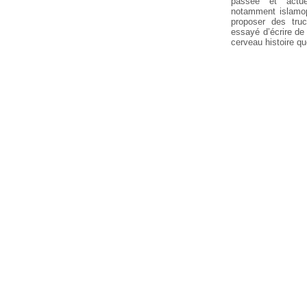
passée et actuel
notamment islamop
proposer des truc
essayé d’écrire de
cerveau histoire que