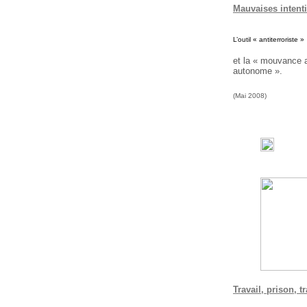
Mauvaises intent
L’outil « antiterroriste »
et la « mouvance 
autonome ».
(Mai 2008)
Travail, prison, tr