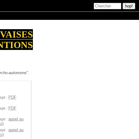
VAISES
NTIONS
archo-autonome".
PDF
age :
PDF
age :
appel au
age :
o)
appel au
age :
io)