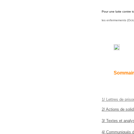
Pour une lutte contre t
les enfermements (Oct
Sommair
1/ Lettres de priso
2/ Actions de solid
3/ Textes et analy
4/ Communiqués d’