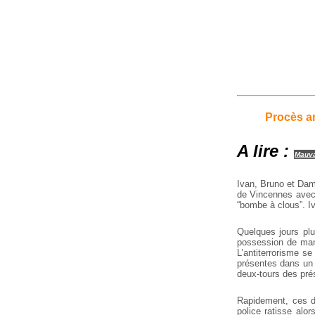
Procès an
A lire :
Mauva
Ivan, Bruno et Dami
de Vincennes avec 
“bombe à clous”. Iv
Quelques jours plu
possession de manu
L’antiterrorisme se
présentes dans un 
deux-tours des prés
Rapidement, ces de
police ratisse alo