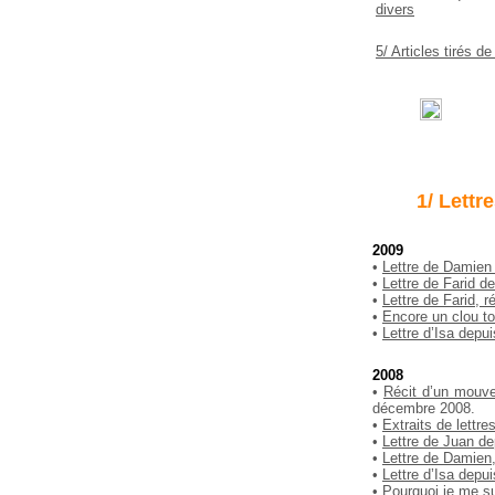
divers
5/ Articles tirés d
1/ Lettr
2009
•
Lettre de Damien à
•
Lettre de Farid d
•
Lettre de Farid, r
•
Encore un clou t
•
Lettre d’Isa depui
2008
•
Récit d’un mouve
décembre 2008.
•
Extraits de lettr
•
Lettre de Juan de
•
Lettre de Damien,
•
Lettre d’Isa depui
•
Pourquoi je me sui