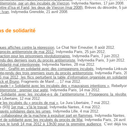
titerroriste, par un des inculpés de Vierzon
, Indymedia Nantes, 17 juin 2008.
ettre d’Isa et Farid, les deux de Vierzon (mai 2008)
, Brèves du désordre, 5 jui
t Ivan
, Indymedia Grenoble, 21 avril 2008.
ns de solidarité
es affiches contre la répression
, Le Chat Noir Emeutier, 8 août 2012.
rocès antiterroriste de mai 2012
, Indymedia Paris, 25 juin 2012.
action pour les prisonniers révolutionnaires
, Indymedia Paris, 7 juin 2012.
du des derniers jours du procès antiterroriste
, Indymedia Paris, 3 juin 2012.
olidarité mal intentionnée
, Indymedia Nantes, 28 mai 2012.
ne) : Graffiti en solidarité avec des compagnons inculpés
, Indymedia Linksut
te-rendu des trois premiers jours du procès antiterroriste
, Indymedia Paris, 2
mai 2012, les flics perturbent la table d’information organisée en solidarit
ck et Bruno
, Fragments de Manif..., 17 mai 2012.
fraude ! » Solidarité avec les inculpés des « mauvaises intentions »
, Rebellyo
terroriste : premier jour agité
, Indymedia Paris, 14 mai 2012.
 Solidarité avec les inculpé-e-s de l’antiterrorisme ! Propageons la révol
a Libertaire, 12 mai 2012.
ur les inculpés du « procès de mai »
, Le Jura Libertaire, 7 mai 2012.
s (93)]
1er mai : v’là le travail
, Indymedia Nantes, 4 mai 2012.
pavés solidaires dans les urnes
, Indymedia Lille, 4 mai 2012.
n collaborateur de la machine à expulser part en flammes
, Indymedia Nantes, 
t de solidarité avec les inculpés du procès de Mai
, Indymedia Paris, 24 avril
us le lundi 14 mai 2012 à 13h30 pour la première audience
, C’est déjà tou