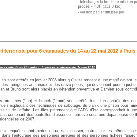
télécharger la brochure mise en p
procès - PDF (331.8 kio)
version papier diffusée par
titerroriste pour 6 camarades du 14 au 22 mai 2012 à Paris
ises intentions #3 - autour du procès antiterroriste de mai 2012
en sont arrêtés en janvier 2008 alors qu’ils se rendent à une manif devant le
des fumigènes artisanaux et des crève-pneus, qui deviennent pour la justic
an et Bruno sont alors placés en détention préventive et Damien sous contrôle
s tard, Inès (*Isa) et Franck (*Farid) sont arrêtés lors d’un contrôle des d
els expliquant des techniques de sabotage, du plan d’une prison pour mine
 saisit de l’affaire. Les flics prétendent que l’ADN d’Isa correspondrait à 
sac contenant des bouteilles d’essence, retrouvé sous une dépanneuse de fli
identielles de 2007.
ux enquêtes sont jointes en un seul dossier, instruit par les mêmes juges 
rs dans l’entourage des personnes arrêtées et des personnes fichées “anar