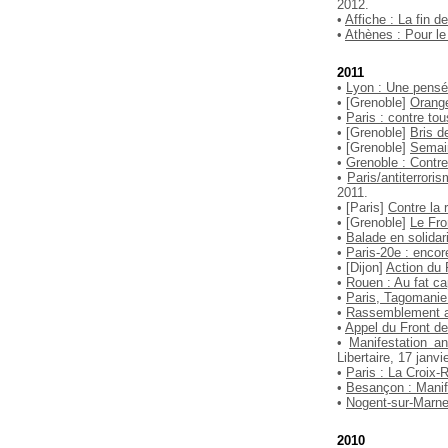
2012.
•
Affiche : La fin de
•
Athènes : Pour le
2011
•
Lyon : Une pensé
• [Grenoble]
Orange
•
Paris : contre to
• [Grenoble]
Bris d
• [Grenoble]
Semain
•
Grenoble : Contr
•
Paris/antiterrori
2011.
• [Paris]
Contre la 
• [Grenoble]
Le Fro
•
Balade en solidar
•
Paris-20e : encor
• [Dijon]
Action du 
•
Rouen : Au fat 
•
Paris, Tagomanie s
•
Rassemblement an
•
Appel du Front de
•
Manifestation a
Libertaire, 17 janvi
•
Paris : La Croix-
•
Besançon : Manife
•
Nogent-sur-Marne 
2010