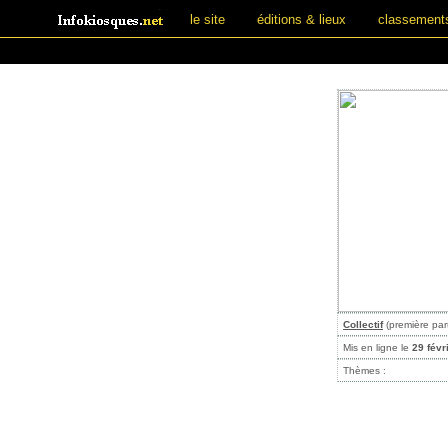
le site
éditions & lieux
classement
Collectif
(première par
Mis en ligne le
29 févr
Thèmes :