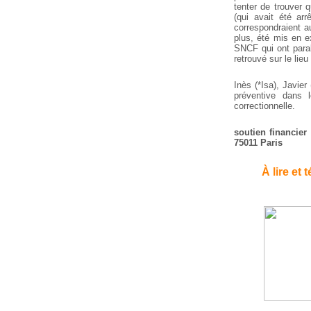
tenter de trouver 
(qui avait été ar
correspondraient a
plus, été mis en e
SNCF qui ont paral
retrouvé sur le lie
Inès (*Isa), Javier
préventive dans l
correctionnelle.
soutien financier 
75011 Paris
À lire et