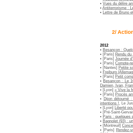
•
Vues du délire an
•
Antiterrorisme : L
•
Lettre de Bruno e
2/ Actio
2012
•
Besançon : Quelqu
• [Paris]
Rendu du p
• [Paris]
Journée d’
• [Paris]
Compte-ren
• [Nantes]
Petite s
•
Freiburg (Allemag
• [Paris]
Petit comp
•
Besançon : Le 16 
Damien, Ivan, Fran
• [Lyon]
« Vive la 
• [Paris]
Procès anti
•
Dijon détourné :
intentions !
, Le Jur
• [Lyon]
Liberté po
• [Pré-Saint-Gervai
•
Paris : quelques 
•
Bagnolet (93) : u
• [Montreuil]
Concer
• [Paris]
Rendez-vo