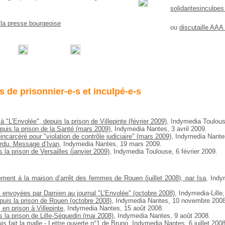
solidaritesinculpes
e la presse bourgeoise
ou
discutaille AAA
es de prisonnier-e-s et inculpé-e-s
 "L’Envolée", depuis la prison de Villepinte (février 2009)
, Indymedia Toulous
epuis la prison de la Santé (mars 2009)
, Indymedia Nantes, 3 avril 2009.
éincarcéré pour "violation de contrôle judiciaire" (mars 2009)
, Indymedia Nantes
ordu. Message d’Ivan
, Indymedia Nantes, 19 mars 2009.
s la prison de Versailles (janvier 2009)
, Indymedia Toulouse, 6 février 2009.
ment à la maison d’arrêt des femmes de Rouen (juillet 2008), par Isa
, Indy
es envoyées par Damien au journal "L’Envolée" (octobre 2008)
, Indymedia-Lill
puis la prison de Rouen (octobre 2008)
, Indymedia Nantes, 10 novembre 2008
 en prison à Villepinte
, Indymedia Nantes, 15 août 2008.
s la prison de Lille-Séquedin (mai 2008)
, Indymedia Nantes, 9 août 2008.
s fait la malle - Lettre ouverte n°1 de Bruno
, Indymedia Nantes, 6 juillet 2008