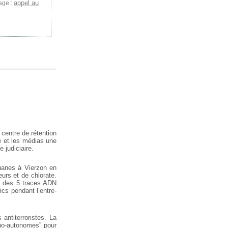
appel au
age :
 centre de rétention
e et les médias une
 judiciaire.
ouanes à Vierzon en
urs et de chlorate.
une des 5 traces ADN
cs pendant l’entre-
antiterroristes. La
cho-autonomes” pour