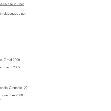
 AAA riseup . net
 infokiosques . net
e, 7 mai 2009.
, 3 avril 2009.
media Grenoble, 22
e, novembre 2008.
.
.