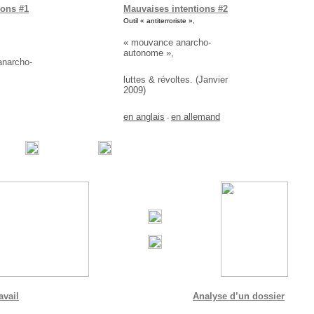
ions #1
Mauvaises intentions #2
Outil « antiterroriste »,
« mouvance anarcho-
autonome »,
anarcho-
luttes & révoltes. (Janvier
2009)
en anglais
en allemand
-
avail
Analyse d’un dossier