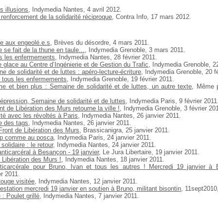
s illusions
, Indymedia Nantes, 4 avril 2012.
 renforcement de la solidarité réciproque
, Contra Info, 17 mars 2012.
e aux engeolé.e.s
, Brèves du désordre, 4 mars 2011.
 se fait de la thune en taule...
, Indymedia Grenoble, 3 mars 2011.
us les enfermements
, Indymedia Nantes, 28 février 2011.
e glace au Centre d’Ingénierie et de Gestion du Trafic
, Indymedia Grenoble, 22
e de solidarité et de luttes : apéro-lecture-écriture
, Indymedia Grenoble, 20 fé
e tous les enfermements
, Indymedia Grenoble, 19 février 2011.
sme et bien plus : Semaine de solidarité et de luttes, un autre texte
, Même p
répression, Semaine de solidarité et de luttes
, Indymedia Paris, 9 février 2011
nt de Libération des Murs retourne la ville !
, Indymedia Grenoble, 3 février 20
ité avec les révoltés à Paris
, Indymedia Nantes, 26 janvier 2011.
e des tags
, Indymedia Nantes, 26 janvier 2011.
Front de Libération des Murs
, Brassicanigra, 25 janvier 2011.
cap comme au posca
, Indymedia Paris, 24 janvier 2011.
olidaire : le retour
, Indymedia Nantes, 24 janvier 2011.
ticarcéral à Besançon - 19 janvier
, Le Jura Libertaire, 19 janvier 2011.
 Libération des Murs !
, Indymedia Nantes, 18 janvier 2011.
nticarcérale pour Bruno, Ivan et tous les autres ! Mercredi 19 janvier à
er 2011.
Rouge visitée
, Indymedia Nantes, 12 janvier 2011.
station mercredi 19 janvier en soutien à Bruno, militant bisontin
, 11sept2010,
: Poulet grillé
, Indymedia Nantes, 7 janvier 2011.