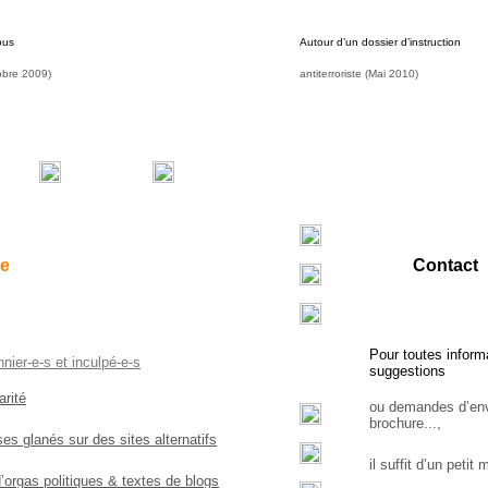
ous
Autour d’un dossier d’instruction
obre 2009)
antiterroriste (Mai 2010)
e
Contact
Pour toutes inform
nnier-e-s et inculpé-e-s
suggestions
arité
ou demandes d’env
brochure...,
ses glanés sur des sites alternatifs
il suffit d’un petit 
orgas politiques & textes de blogs