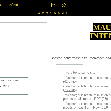
s
thèmes
BROCHURES
MAU
INTE
Dossier "antiterrorisme vs. mouvance an
texte sur le site
lire le
télécharger la brochure mise en p
ution : juin 2008)
(42.5 kio)
ier 2012
télécharger la brochure mise en p
(73.7 kio)
télécharger la brochure mise en p
procès en allemand - PDF (289 ki
télécharger la brochure mise en p
procès en castillan - PDF (58.9 k