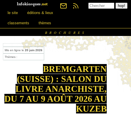
le site
éditions & lieux
classements
thèmes
BROCHURES
Mis en ligne le
20 juin 2026
Thèmes :
BREMGARTEN
(SUISSE) : SALON DU
LIVRE ANARCHISTE,
DU 7 AU 9 AOÛT 2026 AU
KUZEB