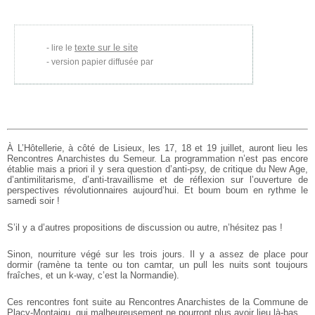
texte sur le site
lire le
version papier diffusée par
À L’Hôtellerie, à côté de Lisieux, les 17, 18 et 19 juillet, auront lieu les
Rencontres Anarchistes du Semeur. La programmation n’est pas encore
établie mais a priori il y sera question d’anti-psy, de critique du New Age,
d’antimilitarisme, d’anti-travaillisme et de réflexion sur l’ouverture de
perspectives révolutionnaires aujourd’hui. Et boum boum en rythme le
samedi soir !
S’il y a d’autres propositions de discussion ou autre, n’hésitez pas !
Sinon, nourriture végé sur les trois jours. Il y a assez de place pour
dormir (ramène ta tente ou ton camtar, un pull les nuits sont toujours
fraîches, et un k-way, c’est la Normandie).
Ces rencontres font suite au Rencontres Anarchistes de la Commune de
Placy-Montaigu, qui malheureusement ne pourront plus avoir lieu là-bas.