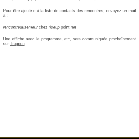
Pour être ajouté.e à la liste de contacts des rencontres, envoyez un mail
à :
rencontredusemeur
chez
riseup
point
net
Une affiche avec le programme, etc, sera communiquée prochaînement
sur
Trognon
.