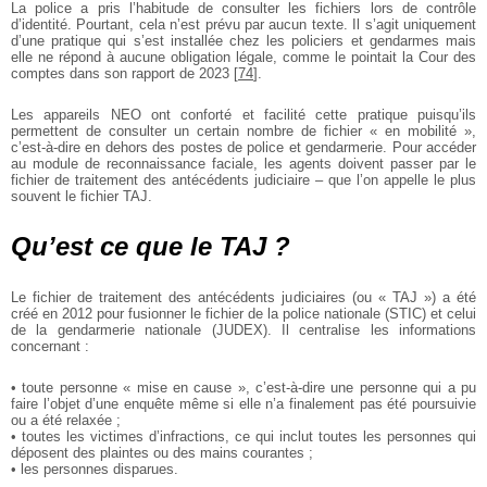
La police a pris l’habitude de consulter les fichiers lors de contrôle
d’identité. Pourtant, cela n’est prévu par aucun texte. Il s’agit uniquement
d’une pratique qui s’est installée chez les policiers et gendarmes mais
elle ne répond à aucune obligation légale, comme le pointait la Cour des
comptes dans son rapport de 2023
[
74
]
.
Les appareils NEO ont conforté et facilité cette pratique puisqu’ils
permettent de consulter un certain nombre de fichier « en mobilité »,
c’est-à-dire en dehors des postes de police et gendarmerie. Pour accéder
au module de reconnaissance faciale, les agents doivent passer par le
fichier de traitement des antécédents judiciaire – que l’on appelle le plus
souvent le fichier TAJ.
Qu’est ce que le TAJ ?
Le fichier de traitement des antécédents judiciaires (ou « TAJ ») a été
créé en 2012 pour fusionner le fichier de la police nationale (STIC) et celui
de la gendarmerie nationale (JUDEX). Il centralise les informations
concernant :
• toute personne « mise en cause », c’est-à-dire une personne qui a pu
faire l’objet d’une enquête même si elle n’a finalement pas été poursuivie
ou a été relaxée ;
• toutes les victimes d’infractions, ce qui inclut toutes les personnes qui
déposent des plaintes ou des mains courantes ;
• les personnes disparues.