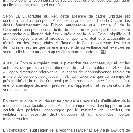
manière dont la reconnaissance faciale peut être utilisée, par qui, dans
quelle situation, avec quel contrôle.
Selon La Quadrature du Net, cette absence de cadre juridique est
contraire au droit européen. Aussi bien l’article 52, §1 de la Charte des
droits fondamentaux de l’Union européenne que l’article 8 de la
Convention européenne des droits de l’homme exigent que toute mesure
attentatoire aux libertés doit être « prévue par la loi ». Ce qui signifie qu’il
faut des règles claires et précises et que la loi doit être accessible et
rédigée en des termes clairs. À l’inverse, la Cour européenne des droits
de l’homme estime que si une mesure de surveillance est exercée en
secret, elle fait courir des risques d’arbitraire importants
[
80
]
.
Aussi, le Comité européen pour la protection des données, qui réunit les
autorités de protection des données de l’UE, a publié en 2022 des
« Lignes directrices relatives à l’utilisation de reconnaissance faciale en
matière de police et de justice »
[
81
]
qui rappellent que ce principe de
prévisibilité de la loi doit être appliqué à la reconnaissance faciale : il faut
une loi spécifique décrivant précisément l’application et les conditions de
son utilisation.
Pourtant, aucune loi ou décret ne précise les modalités d’utilisation de la
reconnaissance faciale via le TAJ. La pratique s’est développée au bon
vouloir des policiers, encouragée par le ministère de l’Intérieur, en
violation manifeste du droit européen et du droit des libertés
fondamentales.
En conclusion, l’utilisation de la reconnaissance faciale via le TAJ lors de