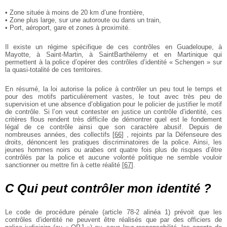
• Zone située à moins de 20 km d’une frontière,
• Zone plus large, sur une autoroute ou dans un train,
• Port, aéroport, gare et zones à proximité.
Il existe un régime spécifique de ces contrôles en Guadeloupe, à
Mayotte, à Saint-Martin, à SaintBarthélemy et en Martinique qui
permettent à la police d’opérer des contrôles d’identité « Schengen » sur
la quasi-totalité de ces territoires.
En résumé, la loi autorise la police à contrôler un peu tout le temps et
pour des motifs particulièrement vastes, le tout avec très peu de
supervision et une absence d’obligation pour le policier de justifier le motif
de contrôle. Si l’on veut contester en justice un contrôle d’identité, ces
critères flous rendent très difficile de démontrer quel est le fondement
légal de ce contrôle ainsi que son caractère abusif. Depuis de
nombreuses années, des collectifs
[
66
]
, rejoints par la Défenseure des
droits, dénoncent les pratiques discriminatoires de la police. Ainsi, les
jeunes hommes noirs ou arabes ont quatre fois plus de risques d’être
contrôlés par la police et aucune volonté politique ne semble vouloir
sanctionner ou mettre fin à cette réalité
[
67
]
.
C Qui peut contrôler mon identité ?
Le code de procédure pénale (article 78-2 alinéa 1) prévoit que les
contrôles d’identité ne peuvent être réalisés que par des officiers de