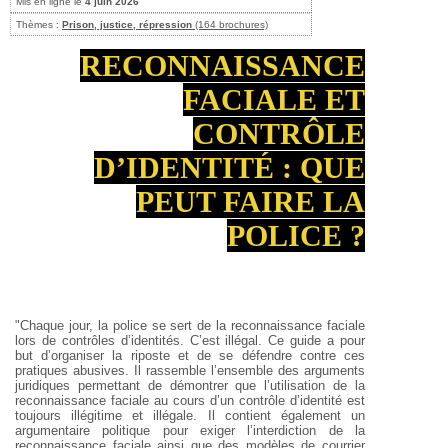
Mis en ligne le
4 juin 2026
Thèmes :
Prison, justice, répression
(164 brochures)
RECONNAISSANCE
FACIALE ET
CONTRÔLE
D’IDENTITÉ : QUE
PEUT FAIRE LA
POLICE ?
"Chaque jour, la police se sert de la reconnaissance faciale
lors de contrôles d’identités. C’est illégal. Ce guide a pour
but d’organiser la riposte et de se défendre contre ces
pratiques abusives. Il rassemble l’ensemble des arguments
juridiques permettant de démontrer que l’utilisation de la
reconnaissance faciale au cours d’un contrôle d’identité est
toujours illégitime et illégale. Il contient également un
argumentaire politique pour exiger l’interdiction de la
reconnaissance faciale ainsi que des modèles de courrier