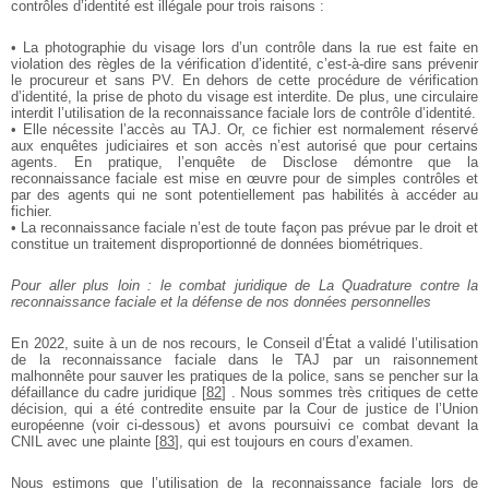
contrôles d’identité est illégale pour trois raisons :
• La photographie du visage lors d’un contrôle dans la rue est faite en
violation des règles de la vérification d’identité, c’est-à-dire sans prévenir
le procureur et sans PV. En dehors de cette procédure de vérification
d’identité, la prise de photo du visage est interdite. De plus, une circulaire
interdit l’utilisation de la reconnaissance faciale lors de contrôle d’identité.
• Elle nécessite l’accès au TAJ. Or, ce fichier est normalement réservé
aux enquêtes judiciaires et son accès n’est autorisé que pour certains
agents. En pratique, l’enquête de Disclose démontre que la
reconnaissance faciale est mise en œuvre pour de simples contrôles et
par des agents qui ne sont potentiellement pas habilités à accéder au
fichier.
• La reconnaissance faciale n’est de toute façon pas prévue par le droit et
constitue un traitement disproportionné de données biométriques.
Pour aller plus loin : le combat juridique de La Quadrature contre la
reconnaissance faciale et la défense de nos données personnelles
En 2022, suite à un de nos recours, le Conseil d’État a validé l’utilisation
de la reconnaissance faciale dans le TAJ par un raisonnement
malhonnête pour sauver les pratiques de la police, sans se pencher sur la
défaillance du cadre juridique
[
82
]
. Nous sommes très critiques de cette
décision, qui a été contredite ensuite par la Cour de justice de l’Union
européenne (voir ci-dessous) et avons poursuivi ce combat devant la
CNIL avec une plainte
[
83
]
, qui est toujours en cours d’examen.
Nous estimons que l’utilisation de la reconnaissance faciale lors de