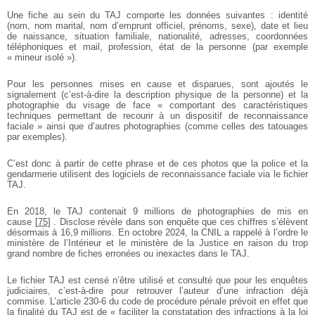
Une fiche au sein du TAJ comporte les données suivantes : identité
(nom, nom marital, nom d’emprunt officiel, prénoms, sexe), date et lieu
de naissance, situation familiale, nationalité, adresses, coordonnées
téléphoniques et mail, profession, état de la personne (par exemple
« mineur isolé »).
Pour les personnes mises en cause et disparues, sont ajoutés le
signalement (c’est-à-dire la description physique de la personne) et la
photographie du visage de face « comportant des caractéristiques
techniques permettant de recourir à un dispositif de reconnaissance
faciale » ainsi que d’autres photographies (comme celles des tatouages
par exemples).
C’est donc à partir de cette phrase et de ces photos que la police et la
gendarmerie utilisent des logiciels de reconnaissance faciale via le fichier
TAJ.
En 2018, le TAJ contenait 9 millions de photographies de mis en
cause
[
75
]
. Disclose révèle dans son enquête que ces chiffres s’élèvent
désormais à 16,9 millions. En octobre 2024, la CNIL a rappelé à l’ordre le
ministère de l’Intérieur et le ministère de la Justice en raison du trop
grand nombre de fiches erronées ou inexactes dans le TAJ.
Le fichier TAJ est censé n’être utilisé et consulté que pour les enquêtes
judiciaires, c’est-à-dire pour retrouver l’auteur d’une infraction déjà
commise. L’article 230-6 du code de procédure pénale prévoit en effet que
la finalité du TAJ est de « faciliter la constatation des infractions à la loi