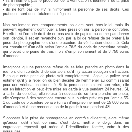
• ils n’informent pas le procureur de la vérification d’identité ni de la prise
de photographie ;
• ils ne font pas de PV ni n’informent la personne de ses droits. Ces
pratiques sont donc totalement illégales.
Non seulement ces comportements policiers sont hors-la-loi mais ils
peuvent également contribuer à faire pression sur la personne contrôlée.
En effet, si l’on a le droit de ne pas avoir de papiers ou de ne pas donner
son identité, il est en revanche puni par la loi de refuser de se prêter à la
prise de photographie lors d’une procédure de vérification d’identité. Cela
est constitutif d’un délit selon l’article 78-5 du code de procédure pénale,
qui prévoit une peine de trois mois d’emprisonnement et de 3 750 euros
d’amende.
Imaginons qu’une personne refuse de se faire prendre en photo dans la
rue lors d’un contrôle d’identité alors qu’il n’y aucun soupçon d’infraction.
Bien que cette prise de photo soit complètement illégale, la police peut
estimer qu’il y a rébellion ou bien décider de l’emmener au commissariat
pour une vérification d’identité. Si la personne maintient son refus, elle
est en infraction et peut être mise en garde à vue pendant 24 heures. Si,
à la fin de ce délai, elle refuse à nouveau de se faire prendre en photo,
elle s’expose à des sanctions encore plus lourdes prévues par l’article 55-
1 du code de procédure pénale (un an d’emprisonnement de 15 000 euros
d’amende) et à une reconduction de la garde à vue pendant 48h.
S’opposer à la prise de photographie en contrôle d’identité, alors même
qu’aucun délit n’est commis, c’est donc mettre le doigt dans un
engrenage répressif qui mène à l’identification forcée, voire à des
poursuites.