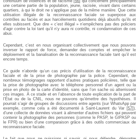
continuum de violences et de racisme
[
56
]
qui concernent principalement
une certaine partie de la population, jeune, racisée, vivant dans certains
quartiers, à qui le droit ne s’applique pas de la même manière. Que cette
utilisation illégale de la reconnaissance faciale se superpose aux
contrôles au faciès et aux harcèlements quotidiens déjà abusifs qu’ils et
elles subissent. Que dire « c’est illégal » n’empêchera pas des policiers
d’agir contre la loi tant qu’il n’y aura ni contrôle, ni condamnation de ces
abus.
Cependant, c’est en nous organisant collectivement que nous pouvons
inverser le rapport de force, demander des comptes et empêcher le
déploiement et la banalisation de la reconnaissance faciale tant qu’il est
encore temps.
Ce guide n’aborde qu’un cas précis d’utilisation de la reconnaissance
faciale et de la prise de photographie par la police. Cependant, de
nombreux témoignages rapportent d’autres pratiques policières, telle que
la prise de photographie avec le téléphone personnel d’un agent ou la
prise en photo de la carte d’identité, sans que l’on sache où atterrissent
ces images. À ce stade et en l’absence de toute explication de la part de
l’État ou de la CNIL, nous ne pouvons qu’émettre des hypothèses. Il
pourrait s’agir de groupes de discussions entre agents (sur WhatsApp par
exemple, comme cela a été documenté à Saint-Laurent du Var
[
57
]
),
d’une collecte de données visant à alimenter d’autres fichiers qui peuvent
contenir la photographie des personnes (comme le PASP, le GIPASP ou
le FPR) ou bien d’une comparaison grâce à des outils commerciaux de
reconnaissance faciale.
Le fait que nous ne puissions ni savoir, ni nous défendre, démontre