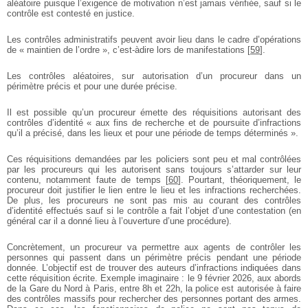
aléatoire puisque l’exigence de motivation n’est jamais vérifiée, sauf si le
contrôle est contesté en justice.
Les contrôles administratifs peuvent avoir lieu dans le cadre d’opérations
de « maintien de l’ordre », c’est-àdire lors de manifestations
[
59
]
.
Les contrôles aléatoires, sur autorisation d’un procureur dans un
périmètre précis et pour une durée précise.
Il est possible qu’un procureur émette des réquisitions autorisant des
contrôles d’identité « aux fins de recherche et de poursuite d’infractions
qu’il a précisé, dans les lieux et pour une période de temps déterminés ».
Ces réquisitions demandées par les policiers sont peu et mal contrôlées
par les procureurs qui les autorisent sans toujours s’attarder sur leur
contenu, notamment faute de temps
[
60
]
. Pourtant, théoriquement, le
procureur doit justifier le lien entre le lieu et les infractions recherchées.
De plus, les procureurs ne sont pas mis au courant des contrôles
d’identité effectués sauf si le contrôle a fait l’objet d’une contestation (en
général car il a donné lieu à l’ouverture d’une procédure).
Concrètement, un procureur va permettre aux agents de contrôler les
personnes qui passent dans un périmètre précis pendant une période
donnée. L’objectif est de trouver des auteurs d’infractions indiquées dans
cette réquisition écrite. Exemple imaginaire : le 9 février 2026, aux abords
de la Gare du Nord à Paris, entre 8h et 22h, la police est autorisée à faire
des contrôles massifs pour rechercher des personnes portant des armes.