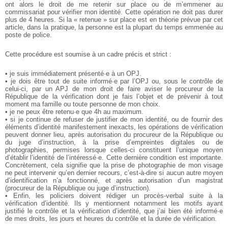
ont alors le droit de me retenir sur place ou de m’emmener au
commissariat pour vérifier mon identité. Cette opération ne doit pas durer
plus de 4 heures. Si la « retenue » sur place est en théorie prévue par cet
article, dans la pratique, la personne est la plupart du temps emmenée au
poste de police.
Cette procédure est soumise à un cadre précis et strict :
• je suis immédiatement présenté·e à un OPJ.
• je dois être tout de suite informé·e par l’OPJ ou, sous le contrôle de
celui-ci, par un APJ de mon droit de faire aviser le procureur de la
République de la vérification dont je fais l’objet et de prévenir à tout
moment ma famille ou toute personne de mon choix.
• je ne peux être retenu·e que 4h au maximum.
• si je continue de refuser de justifier de mon identité, ou de fournir des
éléments d’identité manifestement inexacts, les opérations de vérification
peuvent donner lieu, après autorisation du procureur de la République ou
du juge d’instruction, à la prise d’empreintes digitales ou de
photographies, permises lorsque celles-ci constituent l’unique moyen
d’établir l’identité de l’intéressé·e. Cette dernière condition est importante.
Concrètement, cela signifie que la prise de photographie de mon visage
ne peut intervenir qu’en dernier recours, c’est-à-dire si aucun autre moyen
d’identification n’a fonctionné, et après autorisation d’un magistrat
(procureur de la République ou juge d’instruction).
• Enfin, les policiers doivent rédiger un procès-verbal suite à la
vérification d’identité. Ils y mentionnent notamment les motifs ayant
justifié le contrôle et la vérification d’identité, que j’ai bien été informé·e
de mes droits, les jours et heures du contrôle et la durée de vérification.