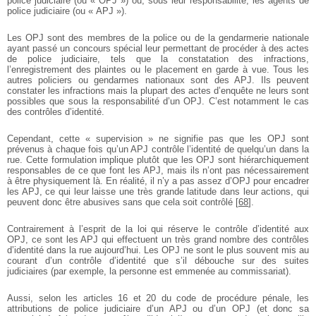
police judiciaire (ou « OPJ ») ou, sous leur responsabilité, les agents de
police judiciaire (ou « APJ »).
Les OPJ sont des membres de la police ou de la gendarmerie nationale
ayant passé un concours spécial leur permettant de procéder à des actes
de police judiciaire, tels que la constatation des infractions,
l’enregistrement des plaintes ou le placement en garde à vue. Tous les
autres policiers ou gendarmes nationaux sont des APJ. Ils peuvent
constater les infractions mais la plupart des actes d’enquête ne leurs sont
possibles que sous la responsabilité d’un OPJ. C’est notamment le cas
des contrôles d’identité.
Cependant, cette « supervision » ne signifie pas que les OPJ sont
prévenus à chaque fois qu’un APJ contrôle l’identité de quelqu’un dans la
rue. Cette formulation implique plutôt que les OPJ sont hiérarchiquement
responsables de ce que font les APJ, mais ils n’ont pas nécessairement
à être physiquement là. En réalité, il n’y a pas assez d’OPJ pour encadrer
les APJ, ce qui leur laisse une très grande latitude dans leur actions, qui
peuvent donc être abusives sans que cela soit contrôlé
[
68
]
.
Contrairement à l’esprit de la loi qui réserve le contrôle d’identité aux
OPJ, ce sont les APJ qui effectuent un très grand nombre des contrôles
d’identité dans la rue aujourd’hui. Les OPJ ne sont le plus souvent mis au
courant d’un contrôle d’identité que s’il débouche sur des suites
judiciaires (par exemple, la personne est emmenée au commissariat).
Aussi, selon les articles 16 et 20 du code de procédure pénale, les
attributions de police judiciaire d’un APJ ou d’un OPJ (et donc sa