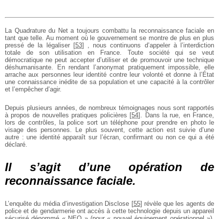
La Quadrature du Net a toujours combattu la reconnaissance faciale en
tant que telle. Au moment où le gouvernement se montre de plus en plus
pressé de la légaliser
[
53
]
, nous continuons d’appeler à l’interdiction
totale de son utilisation en France. Toute société qui se veut
démocratique ne peut accepter d’utiliser et de promouvoir une technique
déshumanisante. En rendant l’anonymat pratiquement impossible, elle
arrache aux personnes leur identité contre leur volonté et donne à l’État
une connaissance inédite de sa population et une capacité à la contrôler
et l’empêcher d’agir.
Depuis plusieurs années, de nombreux témoignages nous sont rapportés
à propos de nouvelles pratiques policières
[
54
]
. Dans la rue, en France,
lors de contrôles, la police sort un téléphone pour prendre en photo le
visage des personnes. Le plus souvent, cette action est suivie d’une
autre : une identité apparaît sur l’écran, confirmant ou non ce qui a été
déclaré.
Il s’agit d’une opération de
reconnaissance faciale.
L’enquête du média d’investigation Disclose
[
55
]
révèle que les agents de
police et de gendarmerie ont accès à cette technologie depuis un appareil
sécurisé dénommé « NEO » (pour « nouvel équipement opérationnel »).