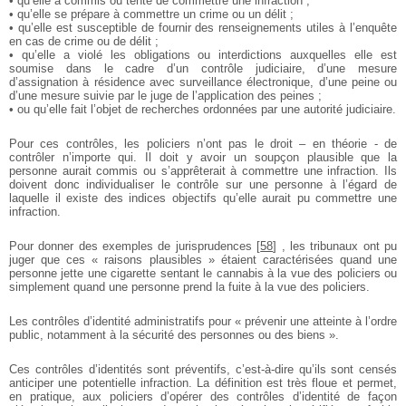
• qu’elle a commis ou tenté de commettre une infraction ;
• qu’elle se prépare à commettre un crime ou un délit ;
• qu’elle est susceptible de fournir des renseignements utiles à l’enquête
en cas de crime ou de délit ;
• qu’elle a violé les obligations ou interdictions auxquelles elle est
soumise dans le cadre d’un contrôle judiciaire, d’une mesure
d’assignation à résidence avec surveillance électronique, d’une peine ou
d’une mesure suivie par le juge de l’application des peines ;
• ou qu’elle fait l’objet de recherches ordonnées par une autorité judiciaire.
Pour ces contrôles, les policiers n’ont pas le droit – en théorie - de
contrôler n’importe qui. Il doit y avoir un soupçon plausible que la
personne aurait commis ou s’apprêterait à commettre une infraction. Ils
doivent donc individualiser le contrôle sur une personne à l’égard de
laquelle il existe des indices objectifs qu’elle aurait pu commettre une
infraction.
Pour donner des exemples de jurisprudences
[
58
]
, les tribunaux ont pu
juger que ces « raisons plausibles » étaient caractérisées quand une
personne jette une cigarette sentant le cannabis à la vue des policiers ou
simplement quand une personne prend la fuite à la vue des policiers.
Les contrôles d’identité administratifs pour « prévenir une atteinte à l’ordre
public, notamment à la sécurité des personnes ou des biens ».
Ces contrôles d’identités sont préventifs, c’est-à-dire qu’ils sont censés
anticiper une potentielle infraction. La définition est très floue et permet,
en pratique, aux policiers d’opérer des contrôles d’identité de façon