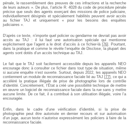
pénale, le rassemblement des preuves de ces infractions et la recherche
de leurs auteurs ». De plus, l’article R. 4028 du code de procédure pénale
précise que seuls des agents exerçant des missions de police judiciaire,
individuellement désignés et spécialement habilités peuvent avoir accès
au fichier TAJ et uniquement « pour les besoins des enquêtes
judiciaires ».
D’après ce texte, n’importe quel policier ou gendarme ne devrait pas avoir
accès au TAJ : il lui faut une autorisation spéciale qui mentionne
explicitement que l’agent a le droit d’accès à ce fichier-là
[
76
]
. Pourtant,
dans la pratique et comme le révèle l’enquête de Disclose, la plupart des
agents sont dotés d’un accès technique au TAJ.
Le fait que le TAJ soit facilement accessible depuis les appareils NEO
encourage donc à consulter ce fichier dans tout type de situation, même
si aucune enquête n’est ouverte. Surtout, depuis 2022, les appareils NEO
contiennent un module de reconnaissance faciale lié au TAJ
[
77
]
, ce qui a
accéléré la pratique illégale de prise de photographie lors de contrôle
d’identité. Concrètement, l’État a créé une possibilité technique de mettre
en œuvre un logiciel de reconnaissance faciale dans la rue sans y mettre
aucune limite. De ce fait, il a contribué à son utilisation illégale, voire l’a
encouragée.
Enfin, dans le cadre d’une vérification d’identité, si la prise de
photographie peut être autorisée en dernier recours et sur autorisation
d’un juge, aucun texte n’autorise expressément les policiers à faire de la
reconnaissance faciale.