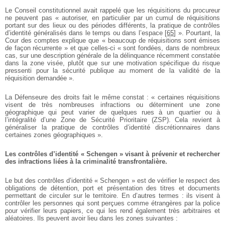
Le Conseil constitutionnel avait rappelé que les réquisitions du procureur
ne peuvent pas « autoriser, en particulier par un cumul de réquisitions
portant sur des lieux ou des périodes différents, la pratique de contrôles
d’identité généralisés dans le temps ou dans l’espace
[
65
]
». Pourtant, la
Cour des comptes explique que « beaucoup de réquisitions sont émises
de façon récurrente » et que celles-ci « sont fondées, dans de nombreux
cas, sur une description générale de la délinquance récemment constatée
dans la zone visée, plutôt que sur une motivation spécifique du risque
pressenti pour la sécurité publique au moment de la validité de la
réquisition demandée ».
La Défenseure des droits fait le même constat : « certaines réquisitions
visent de très nombreuses infractions ou déterminent une zone
géographique qui peut varier de quelques rues à un quartier ou à
l’intégralité d’une Zone de Sécurité Prioritaire (ZSP). Cela revient à
généraliser la pratique de contrôles d’identité discrétionnaires dans
certaines zones géographiques ».
Les contrôles d’identité « Schengen » visant à prévenir et rechercher
des infractions liées à la criminalité transfrontalière.
Le but des contrôles d’identité « Schengen » est de vérifier le respect des
obligations de détention, port et présentation des titres et documents
permettant de circuler sur le territoire. En d’autres termes : ils visent à
contrôler les personnes qui sont perçues comme étrangères par la police
pour vérifier leurs papiers, ce qui les rend également très arbitraires et
aléatoires. Ils peuvent avoir lieu dans les zones suivantes :