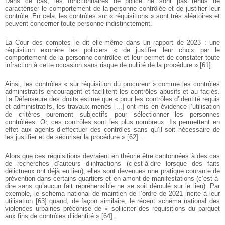
Dans ce cas, les fonctionnaires de police ne sont pas tenus de
caractériser le comportement de la personne contrôlée et de justifier leur
contrôle. En cela, les contrôles sur « réquisitions » sont très aléatoires et
peuvent concerner toute personne indistinctement.
La Cour des comptes le dit elle-même dans un rapport de 2023 : une
réquisition exonère les policiers « de justifier leur choix par le
comportement de la personne contrôlée et leur permet de constater toute
infraction à cette occasion sans risque de nullité de la procédure »
[
61
]
.
Ainsi, les contrôles « sur réquisition du procureur » comme les contrôles
administratifs encouragent et facilitent les contrôles abusifs et au faciès.
La Défenseure des droits estime que « pour les contrôles d’identité requis
et administratifs, les travaux menés [...] ont mis en évidence l’utilisation
de critères purement subjectifs pour sélectionner les personnes
contrôlées. Or, ces contrôles sont les plus nombreux. Ils permettent en
effet aux agents d’effectuer des contrôles sans qu’il soit nécessaire de
les justifier et de sécuriser la procédure »
[
62
]
.
Alors que ces réquisitions devraient en théorie être cantonnées à des cas
de recherches d’auteurs d’infractions (c’est-à-dire lorsque des faits
délictueux ont déjà eu lieu), elles sont devenues une pratique courante de
prévention dans certains quartiers et en amont de manifestations (c’est-à-
dire sans qu’aucun fait répréhensible ne se soit déroulé sur le lieu). Par
exemple, le schéma national de maintien de l’ordre de 2021 incite à leur
utilisation
[
63
]
quand, de façon similaire, le récent schéma national des
violences urbaines préconise de « solliciter des réquisitions du parquet
aux fins de contrôles d’identité »
[
64
]
.