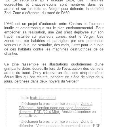
"Du 16 septembre au 7 octobre 2024, des militant·es
écureuil·les et chauves-souris sont monté·es dans les
arbres et sur les toits du Verger pour défendre la dernière
Zad, Zone à défendre, du tracé de l’A69.
L’A69 est un projet d’autoroute entre Castres et Toulouse
inutile et catastrophique sur le plan environnemental. Pour
empêcher sa réalisation, une Zad s’est déployée sur son
tracé, installée sur plusieurs zones, dont le Verger. Ces
zones ont été habitées et partagées par des personnes
venues un jour, une semaine, des mois, lutter pour la survie
de ces habitats contre les machines destructrices de ce
chantier.
Ce zine rassemble les illustrations quotidiennes d’une
grimpante déter, écureuille lors de l’évacuation des derniers
arbres du tracé. On y retrouve un récit des cinq dernières
écureuilles qui ont résisté, pendant ce siège de vingt-deux
jours, perchées dans deux noyers du Verger."
texte sur le site
lire le
Zone à
télécharger la brochure mise en page :
Défendre - Version page par page économie
d’encre - PDF (22.4 Mio)
- Version à imprimer en
format livret.
Zone à
télécharger la brochure mise en page :
défendre - Version cahier économie d’encre - PDF