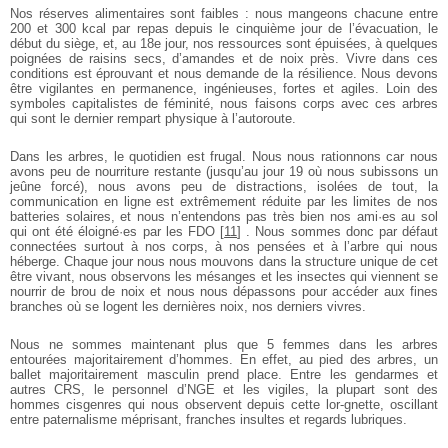
Nos réserves alimentaires sont faibles : nous mangeons chacune entre
200 et 300 kcal par repas depuis le cinquième jour de l’évacuation, le
début du siège, et, au 18e jour, nos ressources sont épuisées, à quelques
poignées de raisins secs, d’amandes et de noix près. Vivre dans ces
conditions est éprouvant et nous demande de la résilience. Nous devons
être vigilantes en permanence, ingénieuses, fortes et agiles. Loin des
symboles capitalistes de féminité, nous faisons corps avec ces arbres
qui sont le dernier rempart physique à l’autoroute.
Dans les arbres, le quotidien est frugal. Nous nous rationnons car nous
avons peu de nourriture restante (jusqu’au jour 19 où nous subissons un
jeûne forcé), nous avons peu de distractions, isolées de tout, la
communication en ligne est extrêmement réduite par les limites de nos
batteries solaires, et nous n’entendons pas très bien nos ami·es au sol
qui ont été éloigné·es par les FDO
[
11
]
. Nous sommes donc par défaut
connectées surtout à nos corps, à nos pensées et à l’arbre qui nous
héberge. Chaque jour nous nous mouvons dans la structure unique de cet
être vivant, nous observons les mésanges et les insectes qui viennent se
nourrir de brou de noix et nous nous dépassons pour accéder aux fines
branches où se logent les dernières noix, nos derniers vivres.
Nous ne sommes maintenant plus que 5 femmes dans les arbres
entourées majoritairement d’hommes. En effet, au pied des arbres, un
ballet majoritairement masculin prend place. Entre les gendarmes et
autres CRS, le personnel d’NGE et les vigiles, la plupart sont des
hommes cisgenres qui nous observent depuis cette lor-gnette, oscillant
entre paternalisme méprisant, franches insultes et regards lubriques.