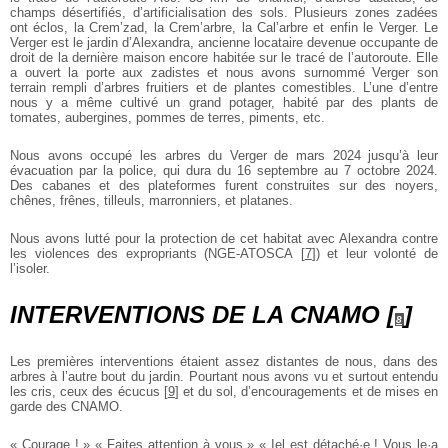
champs désertifiés, d’artificialisation des sols. Plusieurs zones zadées
ont éclos, la Crem’zad, la Crem’arbre, la Cal’arbre et enfin le Verger. Le
Verger est le jardin d’Alexandra, ancienne locataire devenue occupante de
droit de la dernière maison encore habitée sur le tracé de l’autoroute. Elle
a ouvert la porte aux zadistes et nous avons surnommé Verger son
terrain rempli d’arbres fruitiers et de plantes comestibles. L’une d’entre
nous y a même cultivé un grand potager, habité par des plants de
tomates, aubergines, pommes de terres, piments, etc.
Nous avons occupé les arbres du Verger de mars 2024 jusqu’à leur
évacuation par la police, qui dura du 16 septembre au 7 octobre 2024.
Des cabanes et des plateformes furent construites sur des noyers,
chênes, frênes, tilleuls, marronniers, et platanes.
Nous avons lutté pour la protection de cet habitat avec Alexandra contre
les violences des expropriants (NGE-ATOSCA
[
7
]
) et leur volonté de
l’isoler.
INTERVENTIONS DE LA CNAMO
[
]
8
Les premières interventions étaient assez distantes de nous, dans des
arbres à l’autre bout du jardin. Pourtant nous avons vu et surtout entendu
les cris, ceux des écucus
[
9
]
et du sol, d’encouragements et de mises en
garde des CNAMO.
« Courage ! »
« Faites attention à vous »
« Iel est détaché·e ! Vous le·a