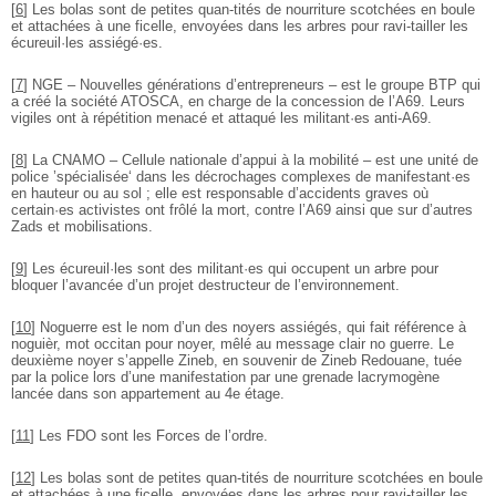
[
6
]
Les bolas sont de petites quan-tités de nourriture scotchées en boule
et attachées à une ficelle, envoyées dans les arbres pour ravi-tailler les
écureuil·les assiégé·es.
[
7
]
NGE – Nouvelles générations d’entrepreneurs – est le groupe BTP qui
a créé la société ATOSCA, en charge de la concession de l’A69. Leurs
vigiles ont à répétition menacé et attaqué les militant·es anti-A69.
[
8
]
La CNAMO – Cellule nationale d’appui à la mobilité – est une unité de
police ’spécialisée‘ dans les décrochages complexes de manifestant·es
en hauteur ou au sol ; elle est responsable d’accidents graves où
certain·es activistes ont frôlé la mort, contre l’A69 ainsi que sur d’autres
Zads et mobilisations.
[
9
]
Les écureuil·les sont des militant·es qui occupent un arbre pour
bloquer l’avancée d’un projet destructeur de l’environnement.
[
10
]
Noguerre est le nom d’un des noyers assiégés, qui fait référence à
noguièr, mot occitan pour noyer, mêlé au message clair no guerre. Le
deuxième noyer s’appelle Zineb, en souvenir de Zineb Redouane, tuée
par la police lors d’une manifestation par une grenade lacrymogène
lancée dans son appartement au 4e étage.
[
11
]
Les FDO sont les Forces de l’ordre.
[
12
]
Les bolas sont de petites quan-tités de nourriture scotchées en boule
et attachées à une ficelle, envoyées dans les arbres pour ravi-tailler les