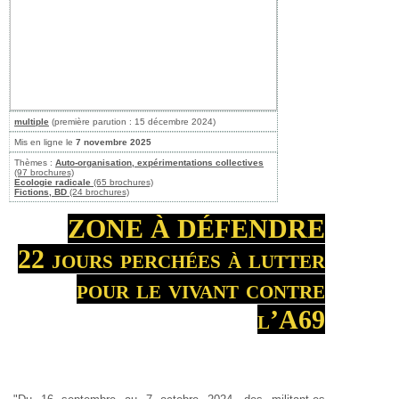
multiple
(première parution : 15 décembre 2024)
Mis en ligne le
7 novembre 2025
Thèmes :
Auto-organisation, expérimentations collectives
(97 brochures)
Ecologie radicale
(65 brochures)
Fictions, BD
(24 brochures)
ZONE À DÉFENDRE
22 jours perchées à lutter
pour le vivant contre
l’A69