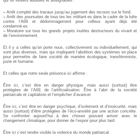
qui se veulent audibles et atteignables :
–
Arrêt complet des travaux jusqu’au jugement des recours sur le fond.
–
Arrêt des poursuites de tous·tes les militant·es dans le cadre de la lutte
contre l’A69 et dédommagement pour celleux ayant déjà été
condamné·es.
–
Moratoire sur tous les grands projets inutiles destructeurs du vivant et
de l’environnement.
Et il y a celles qu’on porte nous, collectivement ou individuellement, qui
sont plus diverses, mais qui impliquent l’abolition des systèmes en place
pour permettre de faire société de manière écologique, transféministe,
juste et humaine.
Et celles que notre seule présence ici affirme :
Être ici, c’est être en danger physique, mais aussi (surtout) être
protégées de l’A69, de l’artificialisation. Être à l’abri de la société
patriarcale et capitaliste et l’empêcher d’avancer.
Être ici, c’est être en danger psychique, d’isolement et d’insécurité, mais
aussi (surtout) d’être protégées de l’éco-anxiété par une action concrète.
Se confronter aujourd’hui à des choses pouvant arriver avec le
changement climatique, pour donner de l’espoir pour plus tard.
Être ici c’est rendre visible la violence du monde patriarcal.