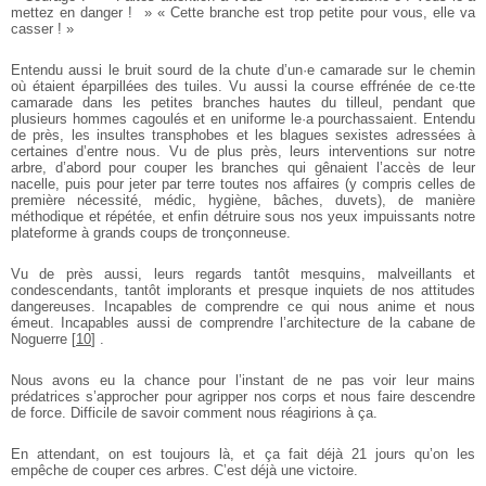
mettez en danger ! »
« Cette branche est trop petite pour vous, elle va
casser ! »
Entendu aussi le bruit sourd de la chute d’un·e camarade sur le chemin
où étaient éparpillées des tuiles. Vu aussi la course effrénée de ce·tte
camarade dans les petites branches hautes du tilleul, pendant que
plusieurs hommes cagoulés et en uniforme le·a pourchassaient. Entendu
de près, les insultes transphobes et les blagues sexistes adressées à
certaines d’entre nous. Vu de plus près, leurs interventions sur notre
arbre, d’abord pour couper les branches qui gênaient l’accès de leur
nacelle, puis pour jeter par terre toutes nos affaires (y compris celles de
première nécessité, médic, hygiène, bâches, duvets), de manière
méthodique et répétée, et enfin détruire sous nos yeux impuissants notre
plateforme à grands coups de tronçonneuse.
Vu de près aussi, leurs regards tantôt mesquins, malveillants et
condescendants, tantôt implorants et presque inquiets de nos attitudes
dangereuses. Incapables de comprendre ce qui nous anime et nous
émeut. Incapables aussi de comprendre l’architecture de la cabane de
Noguerre
[
10
]
.
Nous avons eu la chance pour l’instant de ne pas voir leur mains
prédatrices s’approcher pour agripper nos corps et nous faire descendre
de force. Difficile de savoir comment nous réagirions à ça.
En attendant, on est toujours là, et ça fait déjà 21 jours qu’on les
empêche de couper ces arbres. C’est déjà une victoire.