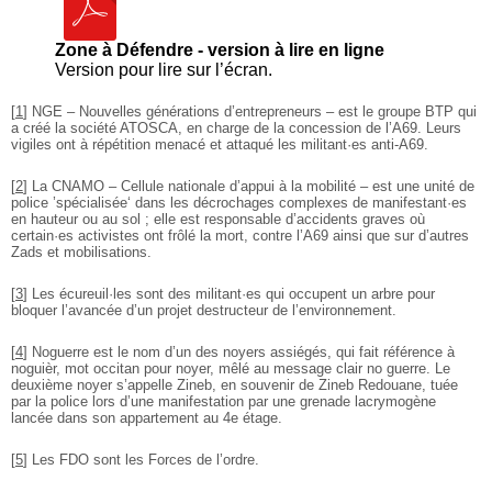
Zone à Défendre - version à lire en ligne
Version pour lire sur l’écran.
[
1
]
NGE – Nouvelles générations d’entrepreneurs – est le groupe BTP qui
a créé la société ATOSCA, en charge de la concession de l’A69. Leurs
vigiles ont à répétition menacé et attaqué les militant·es anti-A69.
[
2
]
La CNAMO – Cellule nationale d’appui à la mobilité – est une unité de
police ’spécialisée‘ dans les décrochages complexes de manifestant·es
en hauteur ou au sol ; elle est responsable d’accidents graves où
certain·es activistes ont frôlé la mort, contre l’A69 ainsi que sur d’autres
Zads et mobilisations.
[
3
]
Les écureuil·les sont des militant·es qui occupent un arbre pour
bloquer l’avancée d’un projet destructeur de l’environnement.
[
4
]
Noguerre est le nom d’un des noyers assiégés, qui fait référence à
noguièr, mot occitan pour noyer, mêlé au message clair no guerre. Le
deuxième noyer s’appelle Zineb, en souvenir de Zineb Redouane, tuée
par la police lors d’une manifestation par une grenade lacrymogène
lancée dans son appartement au 4e étage.
[
5
]
Les FDO sont les Forces de l’ordre.