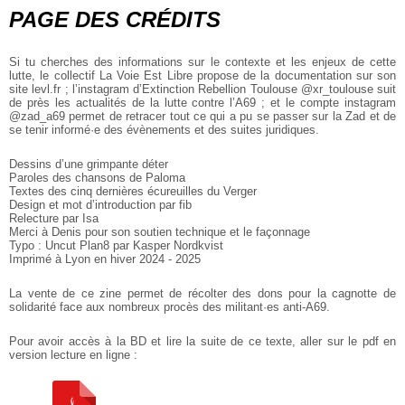
PAGE DES CRÉDITS
Si tu cherches des informations sur le contexte et les enjeux de cette
lutte, le collectif La Voie Est Libre propose de la documentation sur son
site levl.fr ; l’instagram d’Extinction Rebellion Toulouse @xr_toulouse suit
de près les actualités de la lutte contre l’A69 ; et le compte instagram
@zad_a69 permet
de retracer tout ce qui a pu se passer sur la Zad et de
se
tenir informé·e des évènements et des suites juridiques.
Dessins d’une grimpante déter
Paroles des chansons de Paloma
Textes des cinq dernières écureuilles du Verger
Design et mot d’introduction par fib
Relecture par Isa
Merci à Denis pour son soutien technique et le façonnage
Typo : Uncut Plan8 par Kasper Nordkvist
Imprimé à Lyon en hiver 2024 - 2025
La vente de ce zine permet de récolter des dons pour la cagnotte de
solidarité face aux nombreux procès des militant·es anti-A69.
Pour avoir accès à la BD et lire la suite de ce texte, aller sur le pdf en
version lecture en ligne :