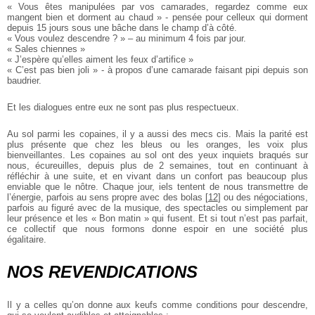
« Vous êtes manipulées par vos camarades, regardez comme eux
mangent bien et dorment au chaud » - pensée pour celleux qui dorment
depuis 15 jours sous une bâche dans le champ d’à côté.
« Vous voulez descendre ? » – au minimum 4 fois par jour.
« Sales chiennes »
« J’espère qu’elles aiment les feux d’artifice »
« C’est pas bien joli » - à propos d’une camarade faisant pipi depuis son
baudrier.
Et les dialogues entre eux ne sont pas plus respectueux.
Au sol parmi les copaines, il y a aussi des mecs cis. Mais la parité est
plus présente que chez les bleus ou les oranges, les voix plus
bienveillantes. Les copaines au sol ont des yeux inquiets braqués sur
nous, écureuilles, depuis plus de 2 semaines, tout en continuant à
réfléchir à une suite, et en vivant dans un confort pas beaucoup plus
enviable que le nôtre. Chaque jour, iels tentent de nous transmettre de
l’énergie, parfois au sens propre avec des bolas
[
12
]
ou des négociations,
parfois au figuré avec de la musique, des spectacles ou simplement par
leur présence et les « Bon matin » qui fusent. Et si tout n’est pas parfait,
ce collectif que nous formons donne espoir en une société plus
égalitaire.
NOS REVENDICATIONS
Il y a celles qu’on donne aux keufs comme conditions pour descendre,