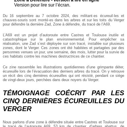
Version pour lire sur l’écran.
Du 16 septembre au 7 octobre 2024, des militant·es écureuil·les et
chauves-souris sont monté·es dans les arbres et sur les toits du Verger
pour défendre la dernière Zad, Zone à défendre, du tracé de l’A69.
L’A69 est un projet d’autoroute entre Castres et Toulouse inutile et
catastrophique sur le plan environnemental. Pour empêcher sa
réalisation, une Zad s’est déployée sur son tracé, installée sur plusieurs
zones, dont le Verger. Ces zones ont été habitées et partagées par des
personnes venues un jour, une semaine, des mois, lutter pour la survie de
ces habitats contre les machines destructrices de ce chantier.
Ce zine rassemble les illustrations quotidiennes d’une grimpante déter,
écureuille lors de l’évacuation des derniers arbres du tracé. On y retrouve
un récit des cinq dernières écureuilles qui ont résisté, pendant ce siège
de vingt-deux jours, perchées dans deux noyers du Verger.
TÉMOIGNAGE COÉCRIT PAR LES
CINQ DERNIÈRES ÉCUREUILLES DU
VERGER
Nous parlons d’une zone à défendre située entre Castres et Toulouse sur
le tracé de l’autoroute A69. 53 km de chantier, d’arbres abattus, de