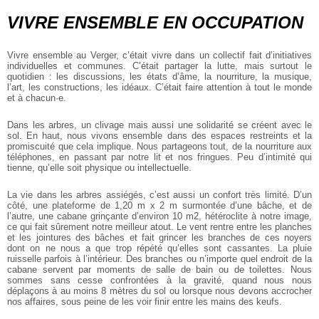
VIVRE ENSEMBLE EN OCCUPATION
Vivre ensemble au Verger, c’était vivre dans un collectif fait d’initiatives
individuelles et communes. C’était partager la lutte, mais surtout le
quotidien : les discussions, les états d’âme, la nourriture, la musique,
l’art, les constructions, les idéaux. C’était faire attention à tout le monde
et à chacun·e.
Dans les arbres, un clivage mais aussi une solidarité se créent avec le
sol. En haut, nous vivons ensemble dans des espaces restreints et la
promiscuité que cela implique. Nous partageons tout, de la nourriture aux
téléphones, en passant par notre lit et nos fringues. Peu d’intimité qui
tienne, qu’elle soit physique ou intellectuelle.
La vie dans les arbres assiégés, c’est aussi un confort très limité. D’un
côté, une plateforme de 1,20 m x 2 m surmontée d’une bâche, et de
l’autre, une cabane grinçante d’environ 10 m2, hétéroclite à notre image,
ce qui fait sûrement notre meilleur atout. Le vent rentre entre les planches
et les jointures des bâches et fait grincer les branches de ces noyers
dont on ne nous a que trop répété qu’elles sont cassantes. La pluie
ruisselle parfois à l’intérieur. Des branches ou n’importe quel endroit de la
cabane servent par moments de salle de bain ou de toilettes. Nous
sommes sans cesse confrontées à la gravité, quand nous nous
déplaçons à au moins 8 mètres du sol ou lorsque nous devons accrocher
nos affaires, sous peine de les voir finir entre les mains des keufs.