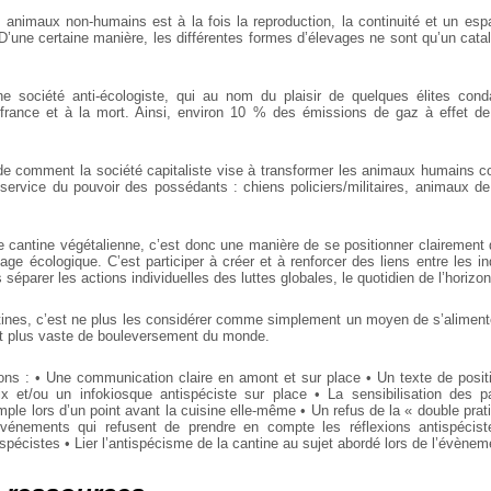
animaux non-humains est à la fois la reproduction,
la continuité et un esp
D’une
certaine manière, les différentes formes d’élevages ne sont qu’un
cata
une société anti-écologiste, qui au nom du plaisir de
quelques élites cond
ffrance et à la
mort. Ainsi, environ 10 % des émissions de gaz à effet de
e comment la société capitaliste vise à transformer
les animaux humains 
 service du
pouvoir des possédants : chiens policiers/militaires, animaux de 
ne cantine végétalienne, c’est donc une manière de se
positionner clairement 
vage
écologique. C’est participer à créer et à renforcer des liens entre les
in
 séparer les actions individuelles des luttes globales, le quotidien de l’horizon
ntines, c’est ne plus les considérer comme simplement
un moyen de s’alimen
t plus
vaste de bouleversement du monde.
ons :
• Une communication claire en amont et sur place
• Un texte de posit
ix et/ou
un infokiosque antispéciste sur place
• La sensibilisation des pa
mple
lors d’un point avant la cuisine elle-même
• Un refus de la « double prat
événements qui refusent de prendre
en compte les réflexions antispécis
 spécistes
• Lier l’antispécisme de la cantine au sujet abordé lors de
l’évènem