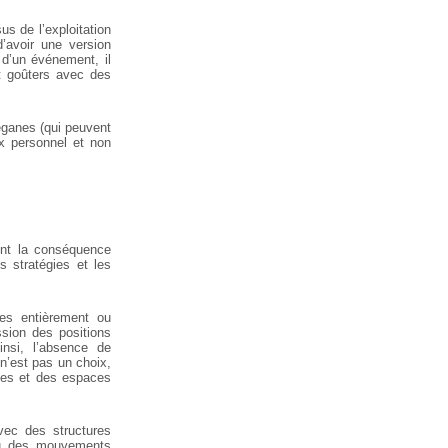
s de l’exploitation
’avoir
une version
d’un événement, il
t
goûters avec des
éganes (qui peuvent
x
personnel et non
ont la conséquence
s stratégies et les
s entièrement ou
ssion des
positions
insi, l’absence de
n’est pas un choix,
tes et des espaces
ec des structures
ou des mouvements