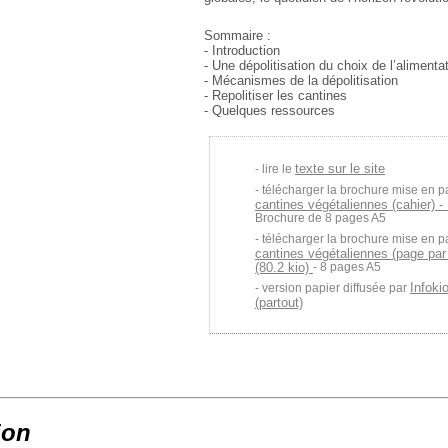
Sommaire :
- Introduction
- Une dépolitisation du choix de l’alimenta
- Mécanismes de la dépolitisation
- Repolitiser les cantines
- Quelques ressources
texte sur le site
lire le
télécharger la brochure mise en p
cantines végétaliennes (cahier) -
Brochure de 8 pages A5
télécharger la brochure mise en p
cantines végétaliennes (page par
(80.2 kio)
- 8 pages A5
Infoki
version papier diffusée par
(partout)
ion