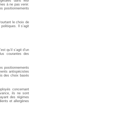
gétales dans leur
nnes à ne pas venir.
les positionnements
ourtant le choix de
x
politiques. Il s’agit
st qu’il s’agit d’un
lus courantes des
es positionnements
ments antispécistes
ais des
choix basés
ployés concernant
vance, ils ne sont
ayant des régimes
dients et
allergènes