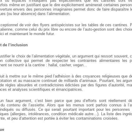
x ou espaces n’indiquent pas explicitement que les
cantines sont vé
arfois même en
justifiant que le dire explicitement amènerait certaines perso
verture envers des personnes imaginaires
permet donc de faire disparaître 
ues (ou leur absence) dans l’alimentation.
ceptionnel de voir des flyers antispécistes sur les
tables de ces cantines. P
talienne,
comme celui du prix libre ou encore de l’auto-gestion sont des choi
ici et maintenant le monde futur.
 de l’inclusion
justifier le choix de l’alimentation végétale, un
argument qui ressort souvent, c’e
on collective qui permet de respecter les contraintes
alimentaires les p
ent se nourrir à
la cantine : hallal, casher, vegan...
it à mettre sur le même pied l’adhésion à des
croyances religieuses que d
oitation et au massacre continuel de milliards d’animaux.
Pourtant, les argu
de règles
absurdes et contradictoires édictées par des figures d’autorité, m
ces et analyses scientifiques et
émancipatrices.
t un faux argument, c’est bien parce que peu d’efforts
sont réellement dé
à du contenu de
l’assiette. Alors que les menus sont parfois connus à l’a
ndiqués ou diffusés. Ce qui serait pourtant important
pour les personnes 
iques (allergies,
intolérances, condition médicale autre…). La liste des ingré
te, et peu d’attention est portée à éviter les
contaminations croisées.
que