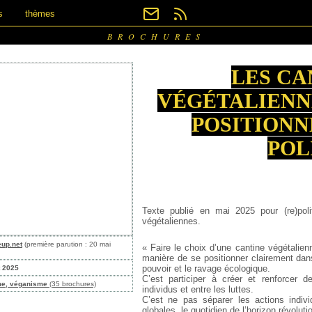
s
thèmes
BROCHURES
LES CA
VÉGÉTALIENNE
POSITION
POL
Texte publié en mai 2025 pour (re)polit
végétaliennes.
eup.net
(première parution : 20 mai
« Faire le choix d’une cantine végétalien
manière de se positionner clairement dans
pouvoir et le ravage écologique.
t 2025
C’est participer à créer et renforcer d
me, véganisme
(35 brochures)
individus et entre les luttes.
C’est ne pas séparer les actions indivi
globales, le quotidien de l’horizon révoluti