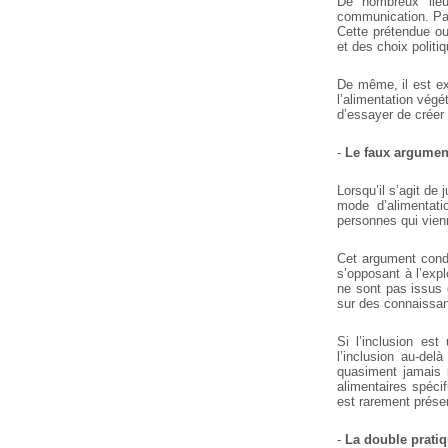
De nombreux lieu
communication. P
Cette prétendue ou
et des choix
politiq
De même, il est ex
l’alimentation végé
d’essayer de créer 
-
Le faux argument
Lorsqu’il s’agit de 
mode
d’alimentati
personnes qui vienn
Cet argument condu
s’opposant à
l’expl
ne sont pas issus 
sur des connaissan
Si l’inclusion es
l’inclusion au-del
quasiment jamais i
alimentaires spécif
est rarement présen
-
La double prati