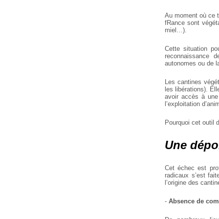
Au moment où ce te
fRance sont
végéta
miel…).
Cette situation po
reconnaissance d
autonomes ou de la
Les cantines végét
les libérations). Ell
avoir accès à une 
l’exploitation d’a
Pourquoi cet outil 
Une dépol
Cet échec est pro
radicaux s’est fait
l’origine des cant
-
Absence de comm