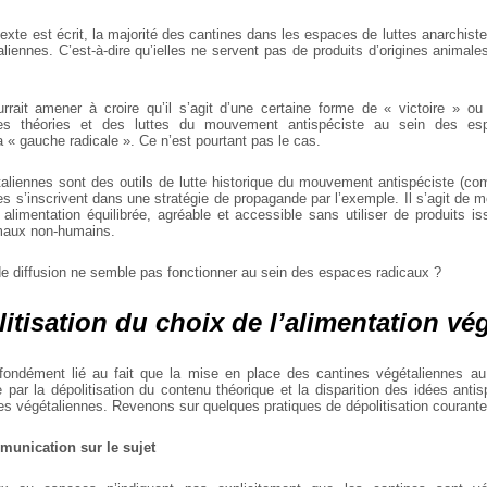
xte est écrit, la majorité des cantines dans les
espaces de luttes anarchist
liennes. C’est-à-dire qu’ielles ne servent pas de produits
d’origines animales
urrait amener à croire qu’il s’agit d’une certaine forme
de « victoire » ou
es théories et des
luttes du mouvement antispéciste au sein des esp
 « gauche radicale ». Ce n’est pourtant pas le cas.
aliennes sont des outils de lutte historique du
mouvement antispéciste (com
es
s’inscrivent dans une stratégie de propagande par l’exemple. Il s’agit
de mo
alimentation équilibrée,
agréable et accessible sans utiliser de produits i
nimaux non-humains.
de diffusion ne semble pas fonctionner au sein des
espaces radicaux ?
itisation du choix de l’alimentation vé
fondément lié au fait que la mise en place des cantines
végétaliennes au
e par la
dépolitisation du contenu théorique et la disparition des idées
antis
ines végétaliennes. Revenons
sur quelques pratiques de dépolitisation courante
unication sur le sujet