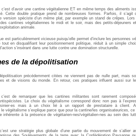
, c’est d’avoir une cantine végétalienne ET en même
temps des aliments issu
té. Cette
double pratique prend de nombreuses formes. Parfois, il s’agit d
e version spéciste d’un même plat, par
exemple un stand de crêpes. Lors 
des cantines végétaliennes le midi et le soir, mais des petits-déjeuners e
’exploitation animale.
ue est particulièrement vicieuse puisqu’elle permet
d’inclure les personnes v
) tout en
disqualifiant leur positionnement politique, réduit à un simple choi
ction s’insérant dans une lutte
contre une domination structurelle.
s de la dépolitisation
dépolitisation précédemment citées ne viennent pas de nulle part, mais s
ies et de visions du monde. En retour, ces pratiques influent aussi sur le
 c’est de remarquer que les cantines militantes sont
rarement composée
antispécistes. Le
choix du végétalisme correspond donc non pas à l’expre
isinier⋅es mais à un choix lié à un rapport
de prestataire à client. A
 le
végétalisme s’explique parce que pour la cantine/les organisateurices, ce
e inhérente à la présence de
végétarien⋅nes/végétalien⋅nes au sein des lut
c’est une stratégie plus globale d’une partie du
mouvement de s’allier av
’agisse des
Soulèvements de la terre avec la Confédération Paysanne 