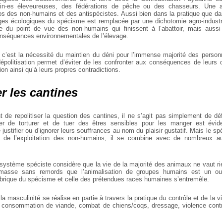
in⋅es éleveureuses, des fédérations de
pêche ou des chasseurs. Une all
os des
non-humains et des antispécistes. Aussi bien dans la pratique que d
ages écologiques du spécisme est
remplacée par une dichotomie agro-industr
ve du point de vue des non-humains qui finissent à
l’abattoir, mais aussi
conséquences
environnementales de l’élevage.
, c’est la nécessité du maintien du déni pour l’immense majorité des person
épolitisation permet d’éviter de les confronter aux conséquences de leurs 
ion ainsi qu’à leurs propres contradictions.
er les cantines
nt de repolitiser la question des cantines, il ne s’agit
pas simplement de déf
er de torturer
et de tuer des êtres sensibles pour les manger est évid
justifier ou d’ignorer leurs souffrances au nom du
plaisir gustatif. Mais le s
n de
l’exploitation des non-humains, il se combine avec de nombreux au
 système spéciste considère que la vie de la majorité
des animaux ne vaut rie
 masse sans
remords que l’animalisation de groupes humains est un out
abrique du spécisme et celle des prétendues races
humaines s’entremêle.
la masculinité se réalise en partie à travers la
pratique du contrôle et de la v
consommation de viande, combat de chiens/coqs, dressage, violence
contr