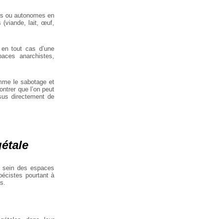
es ou autonomes en
 (viande, lait, œuf,
 en tout cas d’une
aces anarchistes,
me le sabotage et
ntrer que l’on peut
ssus directement de
gétale
 sein des espaces
pécistes pourtant à
s.