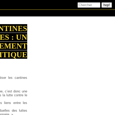
NTINES
S : UN
NEMENT
ITIQUE
iser les cantines
ne, c’est donc une
 la lutte contre le
es liens entre les
duelles des luttes
onnaire. »