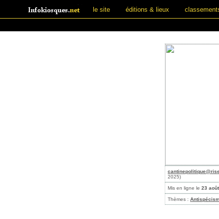
le site
éditions & lieux
classement
cantinepolitique@ris
2025)
Mis en ligne le
23 aoû
Thèmes :
Antispécis