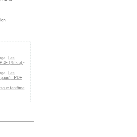
tion
Les
age :
 PDF (78 kio)
-
Les
age :
 page) - PDF
osque fantôme