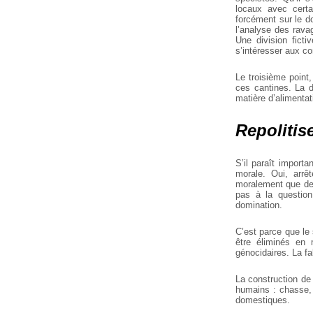
locaux avec certa
forcément sur le d
l’analyse des rav
Une
division ficti
s’intéresser aux 
Le troisième point
ces cantines. La d
matière d’alimentat
Repolitis
S’il paraît importa
morale. Oui, arrêt
moralement que de 
pas à la questio
domination.
C’est parce que le
être éliminés en
génocidaires. La f
La construction de 
humains : chasse,
domestiques.