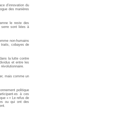
ace d’innovation du
logue des manières
amne le reste des
 serre sont
liées à
comme non-humains
traits,
cobayes de
dans la lutte contre
dividus et entre les
 révolutionnaire.
ter, mais comme un
ionnement politique
rticipant·es à ces
ique »
• Le refus de
tes ou qui ont des
ent.