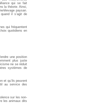
iance qui se fait
ans
la théorie. Ainsi,
ie/élevage paysan.
 quand il s’agit de
nes qui fréquentent
choix quotidiens en
endre une position
emment plus juste
pécisme ne se réduit
tres
systèmes de
n et qu’ils peuvent
il au service
des
iolence sur les non-
e les animaux dits