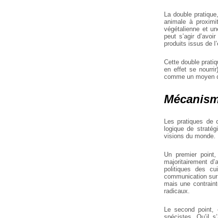
La double pratique
animale à proximi
végétalienne et un
peut s’agir d’avoir
produits issus de l
Cette double pratiq
en effet se nourrir
comme un moyen d’a
Mécanisme
Les pratiques de 
logique de stratég
visions du monde.
Un premier point,
majoritairement d’
politiques des cu
communication sur
mais une contraint
radicaux.
Le second point, 
spécistes. Qu’il s