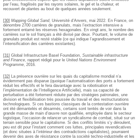
par l’eau, fragilisés par les rayons solaires, le gel et la chaleur, et
recouvert de plantes au bout de quelques années seulement.
[
30
]
Mapping Global Sand
, Université d’Anvers, mai 2022. En France, on
dénombre 2700 carrières de granulats, mais l’extraction intensive a
fortement entamé les réserves hexagonales. En vingt ans, le nombre des
carrières sur le sol français a été divisé par deux. Pourtant, le volume de
granulats produit est resté stable (ce qui indique l’agrandissement et
l’intensification des carrières existantes).
[
31
]
Global Infrastructure Basel Foundation,
Sustainable infrastructure
and Finance
, rapport rédigé pour le
United Nations Environment
Programme
, 2016.
[
32
]
La présence ouvrière sur les quais du capitalisme mondial n’a
évidemment pas disparue (quoique l’automatisation des ports a fortement
réduit les effectifs et le fera davantage avec la robotisation et
l’implémentation de l’Intelligence Artificielle), mais sa capacité de
perturbation a été fortement réduite par des stratégies patronales, une
division et flexibilisation très poussée du travail et des restructurations
technologiques. Si ces bastions classiques de la contestation ouvrière
ont été démantelés et désarmés, certains sont tentés de voir dans la
grande masse de main d’œuvre non qualifiée, employée dans le secteur
logistique, l’occasion de relancer un syndicalisme de combat, situé sur un
terrain sensible pour le capitalisme. Si des conflits limités s’y déroulent,
peu est dit pour l’instant comment ces luttes, principales revendicatives
(et donc situées à l’intérieur des contradictions capitalistes), pourraient
devenir des axes de résistance contre la société techno-industrielle et les