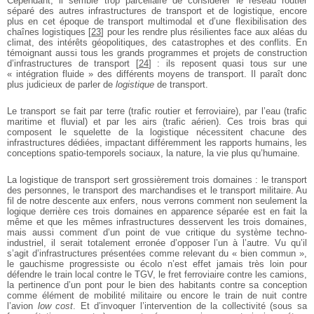
Cependant, il semble trop parcellaire de considérer le réseau routier
séparé des autres infrastructures de transport et de logistique, encore
plus en cet époque de transport multimodal et d’une flexibilisation des
chaînes logistiques
[
23
]
pour les rendre plus résilientes face aux aléas du
climat, des intérêts géopolitiques, des catastrophes et des conflits. En
témoignant aussi tous les grands programmes et projets de construction
d’infrastructures de transport
[
24
]
: ils reposent quasi tous sur une
« intégration fluide » des différents moyens de transport. Il paraît donc
plus judicieux de parler de
logistique
de transport.
Le transport se fait par terre (trafic routier et ferroviaire), par l’eau (trafic
maritime et fluvial) et par les airs (trafic aérien). Ces trois bras qui
composent le squelette de la logistique nécessitent chacune des
infrastructures dédiées, impactant différemment les rapports humains, les
conceptions spatio-temporels sociaux, la nature, la vie plus qu’humaine.
La logistique de transport sert grossièrement trois domaines : le transport
des personnes, le transport des marchandises et le transport militaire. Au
fil de notre descente aux enfers, nous verrons comment non seulement la
logique derrière ces trois domaines en apparence séparée est en fait la
même et que les mêmes infrastructures desservent les trois domaines,
mais aussi comment d’un point de vue critique du système techno-
industriel, il serait totalement erronée d’opposer l’un à l’autre. Vu qu’il
s’agit d’infrastructures présentées comme relevant du « bien commun »,
le gauchisme progressiste ou écolo n’est effet jamais très loin pour
défendre le train local contre le TGV, le fret ferroviaire contre les camions,
la pertinence d’un pont pour le bien des habitants contre sa conception
comme élément de mobilité militaire ou encore le train de nuit contre
l’avion
low cost
. Et d’invoquer l’intervention de la collectivité (sous sa