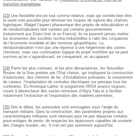
transition énergétique
.
[
23
]
Une flexibilité encore tout somme relative, mais qui semble bien être
la seule voie possible pour diminuer les risques de rupture des chaînes
logistiques. Malgré l’aspect pharaonique des projets de relocalisation et
de réindustrialisation tant vantées par certains gouvernements
(notamment aux Etats-Unis et en France), ils ne pourront jamais mettre
les économies des sociétés techno-industrielles à l’abri des crispations
de l’économie mondiale et des tensions géopolitiques. La
réindustrialisation n’est pas une réponse à une hégémonie des usines
chinoises, mais une continuation logique du projet mortifère qui ne peut
survivre qu’en s’agrandissant, en conquérant, en accaparant.
[
24
]
Parmi les plus connues, et les plus dévastatrices, les Nouvelles
Routes de la Soie portées par l’État chinois, qui impliquent la construction
d’autoroutes, des chemins de fer, d’installations portuaires, le creusement
de canaux, l’implantation de centrales électriques sur presque tous les
continents. En Amérique-Latine, le programme
IIRSA
avance toujours,
visant à désenclaver des vastes territoires d’Abya Yala et à faciliter
notamment l’extraction et l’exportation des matières premières.
[
25
]
Dès le début, les autoroutes sont envisagées sous l’angle du
transport militaire. Dans la construction, des paramètres propres aux
caractéristiques militaires sont retenues pour ne pas dépasser certains
pourcentages de pente, de respecter les épaisseurs capables de soutenir
des charges lourdes, etc. Il n’en est pas autrement aujourd’hui.