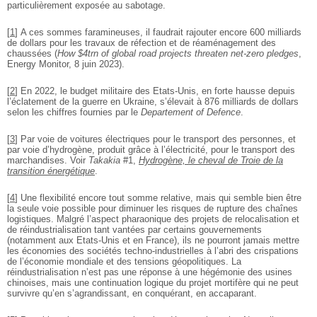
particulièrement exposée au sabotage.
[
1
]
A ces sommes faramineuses, il faudrait rajouter encore 600 milliards
de dollars pour les travaux de réfection et de réaménagement des
chaussées (
How $4trn of global road projects threaten net-zero pledges
,
Energy Monitor, 8 juin 2023).
[
2
]
En 2022, le budget militaire des Etats-Unis, en forte hausse depuis
l’éclatement de la guerre en Ukraine, s’élevait à 876 milliards de dollars
selon les chiffres fournies par le
Departement of Defence
.
[
3
]
Par voie de voitures électriques pour le transport des personnes, et
par voie d’hydrogène, produit grâce à l’électricité, pour le transport des
marchandises. Voir
Takakia
#1,
Hydrogène, le cheval de Troie de la
transition énergétique
.
[
4
]
Une flexibilité encore tout somme relative, mais qui semble bien être
la seule voie possible pour diminuer les risques de rupture des chaînes
logistiques. Malgré l’aspect pharaonique des projets de relocalisation et
de réindustrialisation tant vantées par certains gouvernements
(notamment aux Etats-Unis et en France), ils ne pourront jamais mettre
les économies des sociétés techno-industrielles à l’abri des crispations
de l’économie mondiale et des tensions géopolitiques. La
réindustrialisation n’est pas une réponse à une hégémonie des usines
chinoises, mais une continuation logique du projet mortifère qui ne peut
survivre qu’en s’agrandissant, en conquérant, en accaparant.