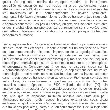
goulot d’étranglement notoire du transport maritime et intensément
surveillée et quadrillée par les forces militaires occidentales, aurait
affecté près de 90% du commerce mondial. Les armateurs ont modifié
les trajectoires de leur porte-conteneurs et navires pétrolières,
augmentant de façon phénoménale les coûts de transport. Les industriels
européens et américains ont connu des ruptures dans leurs chaînes
d’approvisionnement. Les prix du pétrole, du gaz, des matières premières
et des marchandises transportées par conteneur se sont envolées avec
des effets délétères sur l’inflation qui affecte presque toutes les
économies du monde.
Les attaques en Mer Rouge – effectuées avec des moyens relativement
simples, mais très efficaces – visant le trafic sur un des principaux axes
du commerce mondial, illustrent l’importance de la logistique dans les
sociétés techno-industrielles. Cette importance ne se situe pas
uniquement à une échelle macroéconomiques, mais se décline jusqu’à la
route départementale qui assure la connexion routière entre l’entrepôt et
le supermarché. Contrairement à ce que le discours creux sur la
« dématérialisation » pourrait faire croire, le déploiement des nouvelles
technologies et du numérique n’ont pas fait diminuer les investissements
dans la logistique du transport, bien au contraire. Rien qu’en construction
autoroutière, les investissements mondiaux pour construire des toutes
nouvelles routes dépassent les 3400 milliards de dollars
[
20
]
. Un
financement à la hauteur d’une véritable guerre contre ce qui n’est pas
encore relié, désenclavé ou traversé par des routes goudronnées, quatre
fois plus que les dépenses militaires annuels des Etats-Unis
[
21
]
.
Montagnes percées, forêts rasées, biotopes exterminés, cours d’eau
endigués – qu’il s’agisse d’autoroutes, d’infrastructures ferroviaires,
d’installations portuaires, partout le rouleau-compresseur de la logistique