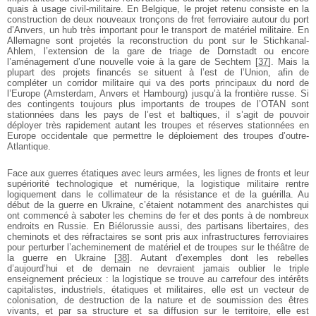
quais à usage civil-militaire. En Belgique, le projet retenu consiste en la
construction de deux nouveaux tronçons de fret ferroviaire autour du port
d’Anvers, un hub très important pour le transport de matériel militaire. En
Allemagne sont projetés la reconstruction du pont sur le Stichkanal-
Ahlem, l’extension de la gare de triage de Dornstadt ou encore
l’aménagement d’une nouvelle voie à la gare de Sechtem
[
37
]
. Mais la
plupart des projets financés se situent à l’est de l’Union, afin de
compléter un corridor militaire qui va des ports principaux du nord de
l’Europe (Amsterdam, Anvers et Hambourg) jusqu’à la frontière russe. Si
des contingents toujours plus importants de troupes de l’OTAN sont
stationnées dans les pays de l’est et baltiques, il s’agit de pouvoir
déployer très rapidement autant les troupes et réserves stationnées en
Europe occidentale que permettre le déploiement des troupes d’outre-
Atlantique.
Face aux guerres étatiques avec leurs armées, les lignes de fronts et leur
supériorité technologique et numérique, la logistique militaire rentre
logiquement dans le collimateur de la résistance et de la guérilla. Au
début de la guerre en Ukraine, c’étaient notamment des anarchistes qui
ont commencé à saboter les chemins de fer et des ponts à de nombreux
endroits en Russie. En Biélorussie aussi, des partisans libertaires, des
cheminots et des réfractaires se sont pris aux infrastructures ferroviaires
pour perturber l’acheminement de matériel et de troupes sur le théâtre de
la guerre en Ukraine
[
38
]
. Autant d’exemples dont les rebelles
d’aujourd’hui et de demain ne devraient jamais oublier le triple
enseignement précieux : la logistique se trouve au carrefour des intérêts
capitalistes, industriels, étatiques et militaires, elle est un vecteur de
colonisation, de destruction de la nature et de soumission des êtres
vivants, et par sa structure et sa diffusion sur le territoire, elle est