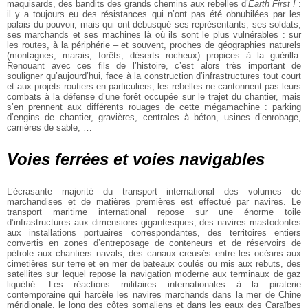
maquisards, des bandits des grands chemins aux rebelles d’
Earth First !
:
il y a toujours eu des résistances qui n’ont pas été obnubilées par les
palais du pouvoir, mais qui ont débusqué ses représentants, ses soldats,
ses marchands et ses machines là où ils sont le plus vulnérables : sur
les routes, à la périphérie – et souvent, proches de géographies naturels
(montagnes, marais, forêts, déserts rocheux) propices à la guérilla.
Renouant avec ces fils de l’histoire, c’est alors très important de
souligner qu’aujourd’hui, face à la construction d’infrastructures tout court
et aux projets routiers en particuliers, les rebelles ne cantonnent pas leurs
combats à la défense d’une forêt occupée sur le trajet du chantier, mais
s’en prennent aux différents rouages de cette mégamachine : parking
d’engins de chantier, gravières, centrales à béton, usines d’enrobage,
carrières de sable, …
Voies ferrées et voies navigables
L’écrasante majorité du transport international des volumes de
marchandises et de matières premières est effectué par navires. Le
transport maritime international repose sur une énorme toile
d’infrastructures aux dimensions gigantesques, des navires mastodontes
aux installations portuaires correspondantes, des territoires entiers
convertis en zones d’entreposage de conteneurs et de réservoirs de
pétrole aux chantiers navals, des canaux creusés entre les océans aux
cimetières sur terre et en mer de bateaux coulés ou mis aux rebuts, des
satellites sur lequel repose la navigation moderne aux terminaux de gaz
liquéfié. Les réactions militaires internationales à la piraterie
contemporaine qui harcèle les navires marchands dans la mer de Chine
méridionale, le long des côtes somaliens et dans les eaux des Caraïbes