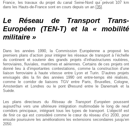
France, les travaux du projet du canal Seine-Nord qui prévoit 107 km
dans les Hauts-de-France sont en cours depuis un an
[
35
]
.
Le Réseau de Transport Trans-
Européen (TEN-T) et la « mobilité
militaire »
Dans les années 1990, la Commission Européenne a proposé les
premiers plans d’action pour intégrer les réseaux de transport à l’échelle
du continent et soutenir des grands projets d’infrastructures routières,
ferroviaires, fluviales, maritimes et aériennes. Certains de ces projets ont
donné lieu à d’importantes contestations, comme la construction d’une
liaison ferroviaire à haute vitesse entre Lyon et Turin. D’autres projets
envisagés dès la fin des années 1990 ont entre-temps été réalisés,
comme le corridor de liaisons TGV entre Paris, Bruxelles, Cologne,
Amsterdam et Londres ou le pont Øresund entre le Danemark et la
Suède.
Les plans directeurs du
Réseau de Transport Européen
poussent
aujourd’hui vers une ultérieure intégration multimodale le long de neuf
corridors principaux, intégrant tous les types de transport. L’objectif est
de finir ce qui est considéré comme le cœur du réseau d’ici 2030, pour
ensuite poursuivre les améliorations les extensions secondaires jusqu’en
2050.