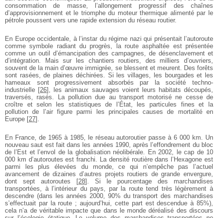
consommation de masse, l’allongement progressif des chaînes
d’approvisionnement et le triomphe du moteur thermique alimenté par le
pétrole poussent vers une rapide extension du réseau routier.
En Europe occidentale, à l’instar du régime nazi qui présentait l’autoroute
comme symbole radiant du progrès, la route asphaltée est présentée
comme un outil d’émancipation des campagnes, de désenclavement et
d’intégration. Mais sur les chantiers routiers, des milliers d’ouvriers,
souvent de la main d’œuvre immigrée, se blessent et meurent. Des forêts
sont rasées, de plaines déchirées. Si les villages, les bourgades et les
hameaux sont progressivement absorbés par la société techno-
industrielle
[
26
]
, les animaux sauvages voient leurs habitats découpés,
traversés, rasés. La pollution due au transport motorisé ne cesse de
croître et selon les statistiques de l’État, les particules fines et la
pollution de l’air figure parmi les principales causes de mortalité en
Europe
[
27
]
.
En France, de 1965 à 1985, le réseau autoroutier passe à 6 000 km. Un
nouveau saut est fait dans les années 1990, après l’effondrement du bloc
de l’Est et l’envol de la globalisation néolibérale. En 2002, le cap de 10
000 km d’autoroutes est franchi. La densité routière dans l’Hexagone est
parmi les plus élevées du monde, ce qui n’empêche pas l’actuel
avancement de dizaines d’autres projets routiers de grande envergure,
dont sept autoroutes
[
28
]
. Si le pourcentage des marchandises
transportées, à l’intérieur du pays, par la route tend très légèrement à
descendre (dans les années 2000, 90% du transport des marchandises
s’effectuait par la route ; aujourd’hui, cette part est descendue à 85%),
cela n’a de véritable impacte que dans le monde déréalisé des discours
sur l’écologie étatique. Le volume des marchandises transportées ne