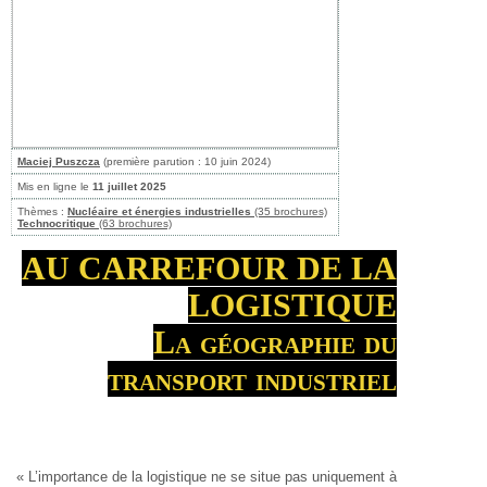
Maciej Puszcza
(première parution : 10 juin 2024)
Mis en ligne le
11 juillet 2025
Thèmes :
Nucléaire et énergies industrielles
(35 brochures)
Technocritique
(63 brochures)
AU CARREFOUR DE LA
LOGISTIQUE
La géographie du
transport industriel
« L’importance de la logistique ne se situe pas uniquement à