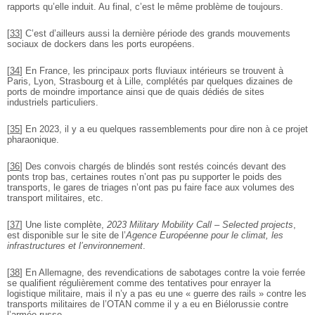
rapports qu’elle induit. Au final, c’est le même problème de toujours.
[
33
]
C’est d’ailleurs aussi la dernière période des grands mouvements
sociaux de dockers dans les ports européens.
[
34
]
En France, les principaux ports fluviaux intérieurs se trouvent à
Paris, Lyon, Strasbourg et à Lille, complétés par quelques dizaines de
ports de moindre importance ainsi que de quais dédiés de sites
industriels particuliers.
[
35
]
En 2023, il y a eu quelques rassemblements pour dire non à ce projet
pharaonique.
[
36
]
Des convois chargés de blindés sont restés coincés devant des
ponts trop bas, certaines routes n’ont pas pu supporter le poids des
transports, le gares de triages n’ont pas pu faire face aux volumes des
transport militaires, etc.
[
37
]
Une liste complète,
2023 Military Mobility Call – Selected projects
,
est disponible sur le site de l’
Agence Européenne pour le climat, les
infrastructures et l’environnement
.
[
38
]
En Allemagne, des revendications de sabotages contre la voie ferrée
se qualifient régulièrement comme des tentatives pour enrayer la
logistique militaire, mais il n’y a pas eu une « guerre des rails » contre les
transports militaires de l’OTAN comme il y a eu en Biélorussie contre
l’armée russe.