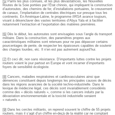
[
5
]
Parmi les plus connues, et les plus dévastatrices, les Nouvelles
Routes de la Soie portées par l’État chinois, qui impliquent la construction
d’autoroutes, des chemins de fer, d’installations portuaires, le creusement
de canaux, l’implantation de centrales électriques sur presque tous les
continents. En Amérique-Latine, le programme
IIRSA
avance toujours,
visant à désenclaver des vastes territoires d’Abya Yala et à faciliter
notamment l’extraction et l’exportation des matières premières.
[
6
]
Dès le début, les autoroutes sont envisagées sous l’angle du transport
militaire. Dans la construction, des paramètres propres aux
caractéristiques militaires sont retenues pour ne pas dépasser certains
pourcentages de pente, de respecter les épaisseurs capables de soutenir
des charges lourdes, etc. Il n’en est pas autrement aujourd’hui.
[
7
]
Et ceci dit, non sans résistance. D’importants luttes contre les projets
routiers voient le jour partout en Europe et vont incarner d’importants
foyers de sensibilité écologiste.
[
8
]
Cancers, maladies respiratoires et cardiovasculaires ainsi que
démences constituent depuis longtemps les principales causes de décès
dans les régions avancées de la société techno-industrielle. Dans le
lexique de médecine légal, ces décès sont invariablement considérés
comme des « décès naturels », comme si les cancers induits par la
dévastation environnementale et la toxicité industrielle seraient
« naturels ».
[
9
]
Dans les cercles militants, on reprend souvent le chiffre de 55 projets
routiers, mais il s’agit d’un chiffre en-deçà de la réalité car ne comptant