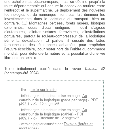
une échelle macroéconomiques, mais se décline jusqu’à la
route départementale qui assure la connexion routière entre
l’entrepôt et le supermarché. Le déploiement des nouvelles
technologies et du numérique n’ont pas fait diminuer les
investissements dans la logistique du transport, bien au
contraire. (...) Montagnes percées,
forêts rasées, biotopes
exterminés, cours d’eau endigués – qu’il s’agisse
d’autoroutes, d’infrastructures ferroviaires, d’installations
portuaires, partout le rouleau-compresseur de la logistique
sème la dévastation. Et parfois, il suscite des luttes
farouches et des résistances acharnées pour empêcher
l’œuvre écocidaire, pour rester hors de l’orbite du commerce
mondial, pour défendre la nature et la possibilité d’une vie
libre en son sein. »
Texte initialement publié dans la revue
Takakia
#2
(printemps-été 2024).
texte sur le site
lire le
Au
télécharger la brochure mise en page :
carrefour de la logistique (page par page) - PDF
(493.1 kio)
- 12 pages A5
Au
télécharger la brochure mise en page :
carrefour de la logistique (cahier) - PDF
(489.7 kio)
- Brochure de 12 pages A5
Takakia (forêts et
version papier diffusée par
montagnes)