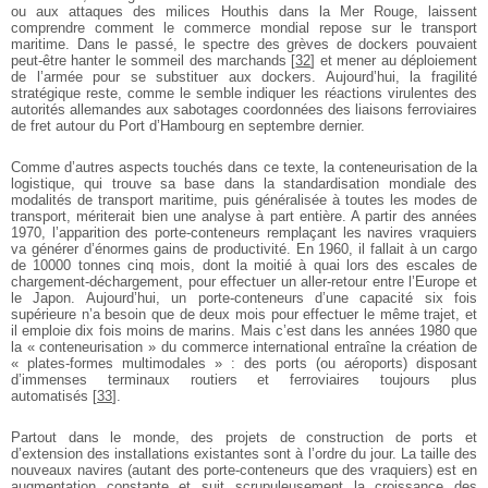
ou aux attaques des milices Houthis dans la Mer Rouge, laissent
comprendre comment le commerce mondial repose sur le transport
maritime. Dans le passé, le spectre des grèves de dockers pouvaient
peut-être hanter le sommeil des marchands
[
32
]
et mener au déploiement
de l’armée pour se substituer aux dockers. Aujourd’hui, la fragilité
stratégique reste, comme le semble indiquer les réactions virulentes des
autorités allemandes aux sabotages coordonnées des liaisons ferroviaires
de fret autour du Port d’Hambourg en septembre dernier.
Comme d’autres aspects touchés dans ce texte, la conteneurisation de la
logistique, qui trouve sa base dans la standardisation mondiale des
modalités de transport maritime, puis généralisée à toutes les modes de
transport, mériterait bien une analyse à part entière. A partir des années
1970, l’apparition des porte-conteneurs remplaçant les navires vraquiers
va générer d’énormes gains de productivité. En 1960, il fallait à un cargo
de 10000 tonnes cinq mois, dont la moitié à quai lors des escales de
chargement-déchargement, pour effectuer un aller-retour entre l’Europe et
le Japon. Aujourd’hui, un porte-conteneurs d’une capacité six fois
supérieure n’a besoin que de deux mois pour effectuer le même trajet, et
il emploie dix fois moins de marins. Mais c’est dans les années 1980 que
la « conteneurisation » du commerce international entraîne la création de
« plates-formes multimodales » : des ports (ou aéroports) disposant
d’immenses terminaux routiers et ferroviaires toujours plus
automatisés
[
33
]
.
Partout dans le monde, des projets de construction de ports et
d’extension des installations existantes sont à l’ordre du jour. La taille des
nouveaux navires (autant des porte-conteneurs que des vraquiers) est en
augmentation constante et suit scrupuleusement la croissance des