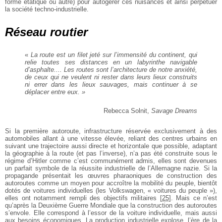
forme étatique ou autre) pour autogérer ces nuisances et ainsi perpétuer
la société techno-industrielle.
Réseau routier
«
La route est un filet jeté sur l’immensité du continent, qui
relie toutes ses distances en un labyrinthe navigable
d’asphalte.... Les routes sont l’architecture de notre anxiété,
de ceux qui ne veulent ni rester dans leurs lieux construits
ni errer dans les lieux sauvages, mais continuer à se
déplacer entre eux. »
Rebecca Solnit,
Savage Dreams
Si la première autoroute, infrastructure réservée exclusivement à des
automobiles allant à une vitesse élevée, reliant des centres urbains en
suivant une trajectoire aussi directe et horizontale que possible, adaptant
la géographie à la route (et pas l’inverse), n’a pas été construite sous le
régime d’Hitler comme c’est communément admis, elles sont devenues
un parfait symbole de la réussite industrielle de l’Allemagne nazie. Si la
propagande présentait les œuvres pharaoniques de construction des
autoroutes comme un moyen pour accroître la mobilité du peuple, bientôt
dotés de voitures individuelles (les Volkswagen, « voitures du peuple »),
elles ont notamment rempli des objectifs militaires
[
25
]
. Mais ce n’est
qu’après la Deuxième Guerre Mondiale que la construction des autoroutes
s’envole. Elle correspond à l’essor de la voiture individuelle, mais aussi
aux besoins économiques. La production industrielle explose, l’ère de la