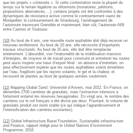
que les projets « contestés ». Si cette contestation reste la plupart du
temps sur le terrain légaliste ou réformiste (moratoires, pétitions,
propositions alternatives,…), certains projets ont été confrontés à des
dynamiques de résistance active comme le contournement ouest de
Montpellier, le contournement de Strasbourg, l’aménagement de
l’autoroute traversant Grenoble et maintenant, bien sûr, l’autoroute A69
entre Castres et Toulouse.
[
10
]
Au bout de 4 ans, une nouvelle route asphaltée doit déjà recevoir un
nouveau revêtement. Au bout de 10 ans, elle nécessite d’importants
travaux structurels. Au bout de 25 ans, elle doit être remplacée
entièrement. L’absurdité, voir l’irrationalité de la mobilisation massive
d’énergies, de moyens et de travail pour construire et entretenir les routes
peut aussi inspirer une lueur d’espoir féral : en absence d’entretien, on
peut effectivement espérer que les routes asphaltées soient émiettées
par l’eau, fragilisés par les rayons solaires, le gel et la chaleur, et
recouvert de plantes au bout de quelques années seulement.
[
11
]
Mapping Global Sand
, Université d’Anvers, mai 2022. En France, on
dénombre 2700 carrières de granulats, mais l’extraction intensive a
fortement entamé les réserves hexagonales. En vingt ans, le nombre des
carrières sur le sol français a été divisé par deux. Pourtant, le volume de
granulats produit est resté stable (ce qui indique l’agrandissement et
l’intensification des carrières existantes).
[
12
]
Global Infrastructure Basel Foundation,
Sustainable infrastructure
and Finance
, rapport rédigé pour le
United Nations Environment
Programme
, 2016.