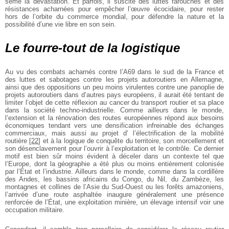
sème la dévastation. Et parfois, il suscite des luttes farouches et des
résistances acharnées pour empêcher l’œuvre écocidaire, pour rester
hors de l’orbite du commerce mondial, pour défendre la nature et la
possibilité d’une vie libre en son sein.
Le fourre-tout de la logistique
Au vu des combats acharnés contre l’A69 dans le sud de la France et
des luttes et sabotages contre les projets autoroutiers en Allemagne,
ainsi que des oppositions un peu moins virulentes contre une panoplie de
projets autoroutiers dans d’autres pays européens, il aurait été tentant de
limiter l’objet de cette réflexion au cancer du transport routier et sa place
dans la société techno-industrielle. Comme ailleurs dans le monde,
l’extension et la rénovation des routes européennes répond aux besoins
économiques tendant vers une densification infreinable des échanges
commerciaux, mais aussi au projet d’ l’électrification de la mobilité
routière
[
22
]
et à la logique de conquête du territoire, son morcellement et
son désenclavement pour l’ouvrir à l’exploitation et le contrôle. Ce dernier
motif est bien sûr moins évident à déceler dans un contexte tel que
l’Europe, dont la géographie a été plus ou moins entièrement colonisée
par l’État et l’industrie. Ailleurs dans le monde, comme dans la cordillère
des Andes, les bassins africains du Congo, du Nil, du Zambèze, les
montagnes et collines de l’Asie du Sud-Ouest ou les forêts amazoniens,
l’arrivée d’une route asphaltée inaugure généralement une présence
renforcée de l’État, une exploitation minière, un élevage intensif voir une
occupation militaire.