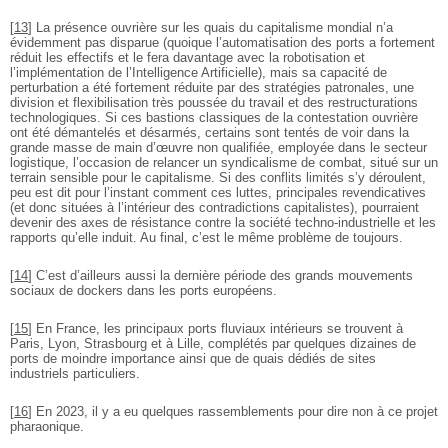
[
13
]
La présence ouvrière sur les quais du capitalisme mondial n’a
évidemment pas disparue (quoique l’automatisation des ports a fortement
réduit les effectifs et le fera davantage avec la robotisation et
l’implémentation de l’Intelligence Artificielle), mais sa capacité de
perturbation a été fortement réduite par des stratégies patronales, une
division et flexibilisation très poussée du travail et des restructurations
technologiques. Si ces bastions classiques de la contestation ouvrière
ont été démantelés et désarmés, certains sont tentés de voir dans la
grande masse de main d’œuvre non qualifiée, employée dans le secteur
logistique, l’occasion de relancer un syndicalisme de combat, situé sur un
terrain sensible pour le capitalisme. Si des conflits limités s’y déroulent,
peu est dit pour l’instant comment ces luttes, principales revendicatives
(et donc situées à l’intérieur des contradictions capitalistes), pourraient
devenir des axes de résistance contre la société techno-industrielle et les
rapports qu’elle induit. Au final, c’est le même problème de toujours.
[
14
]
C’est d’ailleurs aussi la dernière période des grands mouvements
sociaux de dockers dans les ports européens.
[
15
]
En France, les principaux ports fluviaux intérieurs se trouvent à
Paris, Lyon, Strasbourg et à Lille, complétés par quelques dizaines de
ports de moindre importance ainsi que de quais dédiés de sites
industriels particuliers.
[
16
]
En 2023, il y a eu quelques rassemblements pour dire non à ce projet
pharaonique.