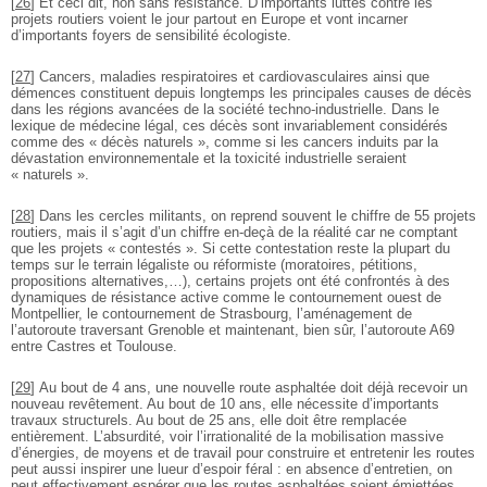
[
26
]
Et ceci dit, non sans résistance. D’importants luttes contre les
projets routiers voient le jour partout en Europe et vont incarner
d’importants foyers de sensibilité écologiste.
[
27
]
Cancers, maladies respiratoires et cardiovasculaires ainsi que
démences constituent depuis longtemps les principales causes de décès
dans les régions avancées de la société techno-industrielle. Dans le
lexique de médecine légal, ces décès sont invariablement considérés
comme des « décès naturels », comme si les cancers induits par la
dévastation environnementale et la toxicité industrielle seraient
« naturels ».
[
28
]
Dans les cercles militants, on reprend souvent le chiffre de 55 projets
routiers, mais il s’agit d’un chiffre en-deçà de la réalité car ne comptant
que les projets « contestés ». Si cette contestation reste la plupart du
temps sur le terrain légaliste ou réformiste (moratoires, pétitions,
propositions alternatives,…), certains projets ont été confrontés à des
dynamiques de résistance active comme le contournement ouest de
Montpellier, le contournement de Strasbourg, l’aménagement de
l’autoroute traversant Grenoble et maintenant, bien sûr, l’autoroute A69
entre Castres et Toulouse.
[
29
]
Au bout de 4 ans, une nouvelle route asphaltée doit déjà recevoir un
nouveau revêtement. Au bout de 10 ans, elle nécessite d’importants
travaux structurels. Au bout de 25 ans, elle doit être remplacée
entièrement. L’absurdité, voir l’irrationalité de la mobilisation massive
d’énergies, de moyens et de travail pour construire et entretenir les routes
peut aussi inspirer une lueur d’espoir féral : en absence d’entretien, on
peut effectivement espérer que les routes asphaltées soient émiettées