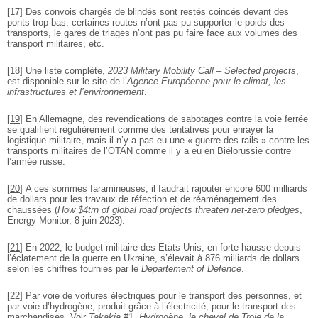
[
17
]
Des convois chargés de blindés sont restés coincés devant des
ponts trop bas, certaines routes n’ont pas pu supporter le poids des
transports, le gares de triages n’ont pas pu faire face aux volumes des
transport militaires, etc.
[
18
]
Une liste complète,
2023 Military Mobility Call – Selected projects
,
est disponible sur le site de l’
Agence Européenne pour le climat, les
infrastructures et l’environnement
.
[
19
]
En Allemagne, des revendications de sabotages contre la voie ferrée
se qualifient régulièrement comme des tentatives pour enrayer la
logistique militaire, mais il n’y a pas eu une « guerre des rails » contre les
transports militaires de l’OTAN comme il y a eu en Biélorussie contre
l’armée russe.
[
20
]
A ces sommes faramineuses, il faudrait rajouter encore 600 milliards
de dollars pour les travaux de réfection et de réaménagement des
chaussées (
How $4trn of global road projects threaten net-zero pledges
,
Energy Monitor, 8 juin 2023).
[
21
]
En 2022, le budget militaire des Etats-Unis, en forte hausse depuis
l’éclatement de la guerre en Ukraine, s’élevait à 876 milliards de dollars
selon les chiffres fournies par le
Departement of Defence
.
[
22
]
Par voie de voitures électriques pour le transport des personnes, et
par voie d’hydrogène, produit grâce à l’électricité, pour le transport des
marchandises. Voir
Takakia
#1,
Hydrogène, le cheval de Troie de la