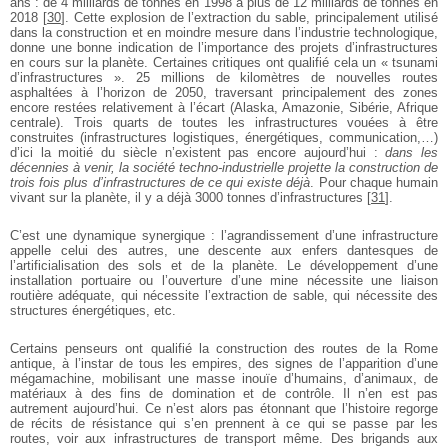
ans : de 4 milliards de tonnes en 1998 à plus de 12 milliards de tonnes en
2018
[
30
]
. Cette explosion de l’extraction du sable, principalement utilisé
dans la construction et en moindre mesure dans l’industrie technologique,
donne une bonne indication de l’importance des projets d’infrastructures
en cours sur la planète. Certaines critiques ont qualifié cela un « tsunami
d’infrastructures ». 25 millions de kilomètres de nouvelles routes
asphaltées à l’horizon de 2050, traversant principalement des zones
encore restées relativement à l’écart (Alaska, Amazonie, Sibérie, Afrique
centrale). Trois quarts de toutes les infrastructures vouées à être
construites (infrastructures logistiques, énergétiques, communication,…)
d’ici la moitié du siècle n’existent pas encore aujourd’hui :
dans les
décennies à venir, la société techno-industrielle projette la construction de
trois fois plus d’infrastructures de ce qui existe déjà
. Pour chaque humain
vivant sur la planète, il y a déjà 3000 tonnes d’infrastructures
[
31
]
.
C’est une dynamique synergique : l’agrandissement d’une infrastructure
appelle celui des autres, une descente aux enfers dantesques de
l’artificialisation des sols et de la planète. Le développement d’une
installation portuaire ou l’ouverture d’une mine nécessite une liaison
routière adéquate, qui nécessite l’extraction de sable, qui nécessite des
structures énergétiques, etc.
Certains penseurs ont qualifié la construction des routes de la Rome
antique, à l’instar de tous les empires, des signes de l’apparition d’une
mégamachine, mobilisant une masse inouïe d’humains, d’animaux, de
matériaux à des fins de domination et de contrôle. Il n’en est pas
autrement aujourd’hui. Ce n’est alors pas étonnant que l’histoire regorge
de récits de résistance qui s’en prennent à ce qui se passe par les
routes, voir aux infrastructures de transport même. Des brigands aux