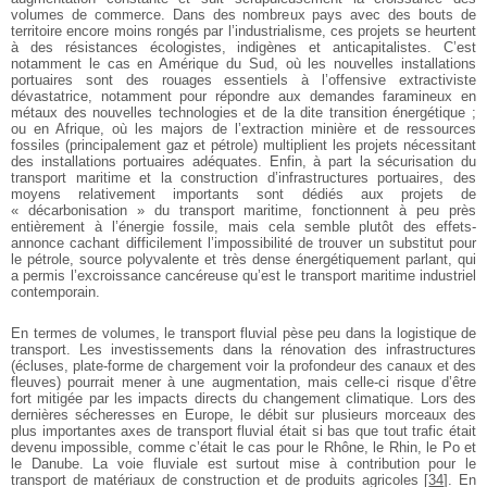
volumes de commerce. Dans des nombreux pays avec des bouts de
territoire encore moins rongés par l’industrialisme, ces projets se heurtent
à des résistances écologistes, indigènes et anticapitalistes. C’est
notamment le cas en Amérique du Sud, où les nouvelles installations
portuaires sont des rouages essentiels à l’offensive extractiviste
dévastatrice, notamment pour répondre aux demandes faramineux en
métaux des nouvelles technologies et de la dite transition énergétique ;
ou en Afrique, où les majors de l’extraction minière et de ressources
fossiles (principalement gaz et pétrole) multiplient les projets nécessitant
des installations portuaires adéquates. Enfin, à part la sécurisation du
transport maritime et la construction d’infrastructures portuaires, des
moyens relativement importants sont dédiés aux projets de
« décarbonisation » du transport maritime, fonctionnent à peu près
entièrement à l’énergie fossile, mais cela semble plutôt des effets-
annonce cachant difficilement l’impossibilité de trouver un substitut pour
le pétrole, source polyvalente et très dense énergétiquement parlant, qui
a permis l’excroissance cancéreuse qu’est le transport maritime industriel
contemporain.
En termes de volumes, le transport fluvial pèse peu dans la logistique de
transport. Les investissements dans la rénovation des infrastructures
(écluses, plate-forme de chargement voir la profondeur des canaux et des
fleuves) pourrait mener à une augmentation, mais celle-ci risque d’être
fort mitigée par les impacts directs du changement climatique. Lors des
dernières sécheresses en Europe, le débit sur plusieurs morceaux des
plus importantes axes de transport fluvial était si bas que tout trafic était
devenu impossible, comme c’était le cas pour le Rhône, le Rhin, le Po et
le Danube. La voie fluviale est surtout mise à contribution pour le
transport de matériaux de construction et de produits agricoles
[
34
]
. En