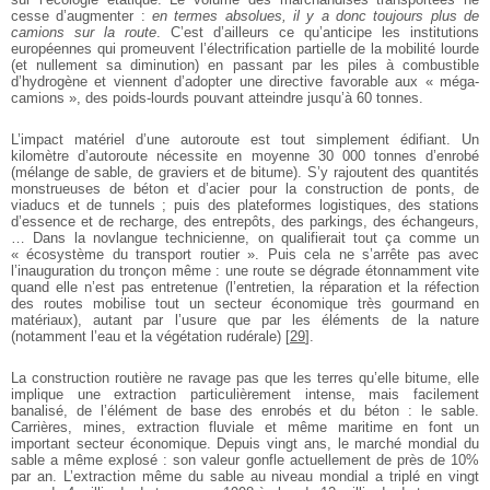
cesse d’augmenter :
en termes absolues, il y a donc toujours plus de
camions sur la route
. C’est d’ailleurs ce qu’anticipe les institutions
européennes qui promeuvent l’électrification partielle de la mobilité lourde
(et nullement sa diminution) en passant par les piles à combustible
d’hydrogène et viennent d’adopter une directive favorable aux « méga-
camions », des poids-lourds pouvant atteindre jusqu’à 60 tonnes.
L’impact matériel d’une autoroute est tout simplement édifiant. Un
kilomètre d’autoroute nécessite en moyenne 30 000 tonnes d’enrobé
(mélange de sable, de graviers et de bitume). S’y rajoutent des quantités
monstrueuses de béton et d’acier pour la construction de ponts, de
viaducs et de tunnels ; puis des plateformes logistiques, des stations
d’essence et de recharge, des entrepôts, des parkings, des échangeurs,
… Dans la novlangue technicienne, on qualifierait tout ça comme un
« écosystème du transport routier ». Puis cela ne s’arrête pas avec
l’inauguration du tronçon même : une route se dégrade étonnamment vite
quand elle n’est pas entretenue (l’entretien, la réparation et la réfection
des routes mobilise tout un secteur économique très gourmand en
matériaux), autant par l’usure que par les éléments de la nature
(notamment l’eau et la végétation rudérale)
[
29
]
.
La construction routière ne ravage pas que les terres qu’elle bitume, elle
implique une extraction particulièrement intense, mais facilement
banalisé, de l’élément de base des enrobés et du béton : le sable.
Carrières, mines, extraction fluviale et même maritime en font un
important secteur économique. Depuis vingt ans, le marché mondial du
sable a même explosé : son valeur gonfle actuellement de près de 10%
par an. L’extraction même du sable au niveau mondial a triplé en vingt