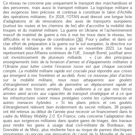
Ce réseau ne concerne pas uniquement le transport des marchandises et
des personnes, mais aussi le transport militaire. La logistique militaire a
des exigences bien précises et continue à constituer le talon d’Achille
des opérations militaires. En 2018, l’OTAN avait dressé une longue liste
d’adaptations et de rénovations des axes de transports européens
(surtout les routes et les chemins de fer) afin d’accroître la mobilité des
troupes et du matériel militaire. La guerre en Ukraine et l’acheminement
massif de matériel de guerre a mis à nue les trous dans le réseau, les
difficultés et le manque de coordination
[
36
]
. Pour y pallier, et dans un
clair effort de préparation à la guerre sur le sol européen, la directive sur
la mobilité militaire a été mise à jour en novembre 2023. Le haut
représentant pour Affaires extérieurs de l’UE, Joseph Borrel, justifiait ainsi
cet investissement de plusieurs milliards : «
L’un des principaux
enseignements tirés de la livraison d’armes et d’équipements militaires à
l’Ukraine pour lutter contre l’invasion russe est que chaque seconde
compte. La mobilité militaire rapide est cruciale pour répondre aux crises
qui émergent à nos frontières et au-delà. Avec ce nouveau plan d’action
sur la mobilité militaire, nous nous attaquerons aux goulets
d’étranglement existants afin de permettre un déplacement rapide et
efficace de nos forces armées. Nous veillerons à ce que nos forces
armées aient accès aux capacités de transport stratégique et à ce que
les infrastructures soient mieux protégées contre les cybermenaces et
autres menaces hybrides.
» Si les plans précis et ces goulets
d’étranglement relèvent bien évidemment du secret militaire, 38 projets
ont été retenus au début de l’année pour recevoir un financement dans le
cadre du
Military Mobility 2.0
. En France, cela concerne l’adaptation des
quais aux exigences militaires dans quatre gares de triages, des travaux
pour rendre les gares à usage dual civil-militaire de Bordeaux, de
Grenoble et de Metz, plus résiliente face au risque de pannes électriques
importantes ou encore une rénovation du canal de la Moselle et de ses