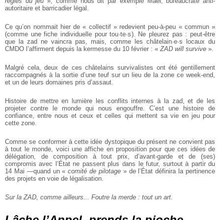
règles du jeu
», comme nous dit par exemple Maël,
bureaucrate anti-
autoritaire et barricadier légal.
Ce qu’on nommait hier de « collectif » redevient peu-à-peu « commun »
(comme une fiche individuelle pour tou·te·s). Ne pleurez pas : peut-être
que la zad ne
vaincra pas, mais, comme les châtelain·e·s locaux du
CMDO l’affirment depuis la
kermesse du 10 février : «
ZAD will survive
».
Malgré cela, deux de ces châtelains survivalistes ont été gentillement
raccompagnés à la sortie d’une teuf sur un lieu de la zone ce week-end,
et un de leurs domaines pris d’assaut.
Histoire de mettre en lumière les conflits internes à la zad, et de les
projeter contre le monde qui nous engouffre. C’est une histoire de
confiance, entre nous et
ceux et celles qui mettent sa vie en jeu pour
cette zone.
Comme se conformer à cette idée dystopique du présent ne convient pas
à tout le
monde, voici une affiche en proposition pour que ces idées de
délégation, de
composition à tout prix, d’avant-garde et de (ses)
compromis avec l’État ne
passent plus dans le futur, surtout à partir du
14 Mai —quand un «
comité de pilotage
» de l’État définira la pertinence
des projets en voie de légalisation.
Sur la ZAD, comme ailleurs... Foutre la merde : tout un art.
Lâche l’Appel, prends la pioche