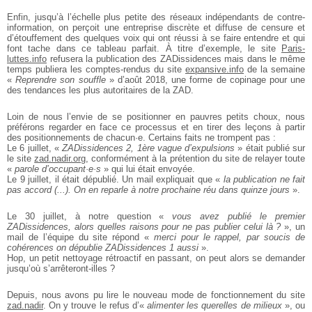
Enfin, jusqu’à l’échelle plus petite des réseaux indépendants de contre-
information, on perçoit une entreprise discrète et diffuse de censure et
d’étouffement des quelques voix qui ont réussi à se faire entendre et qui
font tache dans
ce tableau parfait. À titre d’exemple, le site
Paris-
luttes.info
refusera la publication des ZADissidences mais dans le même
temps publiera les comptes-rendus du site
expansive.info
de la semaine
«
Reprendre son souffle
» d’août 2018, une forme de copinage pour une
des tendances les plus autoritaires de la ZAD.
Loin de nous l’envie de se positionner en pauvres petits choux, nous
préférons
regarder en face ce processus et en tirer des leçons à partir
des positionnements
de chacun·e. Certains faits ne trompent pas :
Le 6 juillet, «
ZADissidences 2, 1ère vague d’expulsions
» était publié sur
le site
zad.nadir.org
, conformément à la prétention du site de relayer toute
«
parole d’occupant·e·s
» qui lui était envoyée.
Le 9 juillet, il était dépublié. Un mail expliquait que «
la publication ne fait
pas accord (...). On en reparle à notre prochaine réu dans quinze jours
».
Le 30 juillet, à notre question «
vous avez publié le premier
ZADissidences, alors
quelles raisons pour ne pas publier celui là ?
», un
mail de l’équipe du site répond
«
merci pour le rappel, par soucis de
cohérences on dépublie ZADissidences 1 aussi
».
Hop, un petit nettoyage rétroactif en passant, on peut alors se demander
jusqu’où s’arrêteront-illes ?
Depuis, nous avons pu lire le nouveau mode de fonctionnement du site
zad.nadir
. On y trouve le refus d’«
alimenter les querelles de milieux
», ou