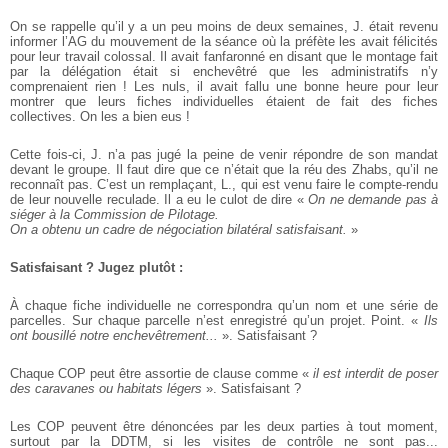
On se rappelle qu’il y a un peu moins de deux semaines, J. était revenu
informer
l’AG du mouvement de la séance où la préfète les avait félicités
pour leur travail
colossal. Il avait fanfaronné en disant que le montage fait
par la délégation était
si enchevêtré que les administratifs n’y
comprenaient rien ! Les nuls, il avait fallu
une bonne heure pour leur
montrer que leurs fiches individuelles étaient de fait
des fiches
collectives. On les a bien eus !
Cette fois-ci, J. n’a pas jugé la peine de venir répondre de son mandat
devant le
groupe. Il faut dire que ce n’était que la réu des Zhabs, qu’il ne
reconnaît pas.
C’est un remplaçant, L., qui est venu faire le compte-rendu
de leur nouvelle reculade. Il a eu le culot de dire «
On ne demande pas à
siéger à la Commission de Pilotage.
On a obtenu un cadre de négociation bilatéral satisfaisant.
»
Satisfaisant ? Jugez plutôt :
À chaque fiche individuelle ne correspondra qu’un nom et une série de
parcelles.
Sur chaque parcelle n’est enregistré qu’un projet. Point. «
Ils
ont bousillé notre
enchevêtrement...
». Satisfaisant ?
Chaque COP peut être assortie de clause comme «
il est interdit de poser
des caravanes ou habitats légers
». Satisfaisant ?
Les COP peuvent être dénoncées par les deux parties à tout moment,
surtout par
la DDTM, si les visites de contrôle ne sont pas...