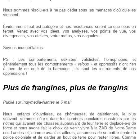
Nous sommes résolu·e·s à ne pas céder sous les menaces d’où qu’elles
viennent.
Évidemment tout est autogéré et nos résistances seront ce que nous en
feront.
Venez avec vos idées, vos analyses, vos points de vue, vos
divergences, vos ateliers, votre matos, vos cagoules...
Soyons incontrôlables.
PS : Les comportements sexistes, validistes, homophobes, et
généralement tous
les comportements «
relous
» et oppressifs n’ont rien
à faire de ce coté de la barricade ; ils sont les instruments de nos
oppressions !
Plus de frangines, plus de frangins
Publié sur
Indymedia-Nantes
le 6 mai
Nous, enfants d’ouvrières, de chômeuses, de galériennes, le plus
souvent,
sommes né-e-s dans les quartiers populaires construits par les
nôtres qui avaient
été chassés auparavant de leur terre et déplacé-e-s de
force et nous avons fait le
choix de venir vivre à la ZAD de Notre-Dame
des Landes et, comme avant et
ailleurs, assumons de se battre contre la
police coloniale et de garder un bout de
terre pour rester libres. Comme