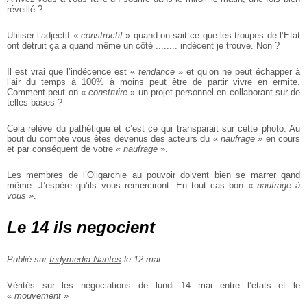
réveillé ?
Utiliser l’adjectif «
constructif
» quand on sait ce que les troupes de l’Etat
ont
détruit ça a quand même un côté ........ indécent je trouve. Non ?
Il est vrai que l’indécence est «
tendance
» et qu’on ne peut échapper à
l’air du
temps à 100% à moins peut être de partir vivre en ermite.
Comment peut on «
construire
» un projet personnel en collaborant sur de
telles
bases ?
Cela relève du pathétique et c’est ce qui transparait sur cette photo.
Au
bout du compte vous êtes devenus des acteurs du «
naufrage
» en cours
et par
conséquent de votre «
naufrage
».
Les membres de l’Oligarchie au pouvoir doivent bien se marrer qand
même.
J’espère qu’ils vous remerciront. En tout cas bon «
naufrage à
vous
».
Le 14 ils negocient
Publié sur
Indymedia-Nantes
le 12 mai
Vérités sur les negociations de lundi 14 mai entre l’etats et le
«
mouvement
»