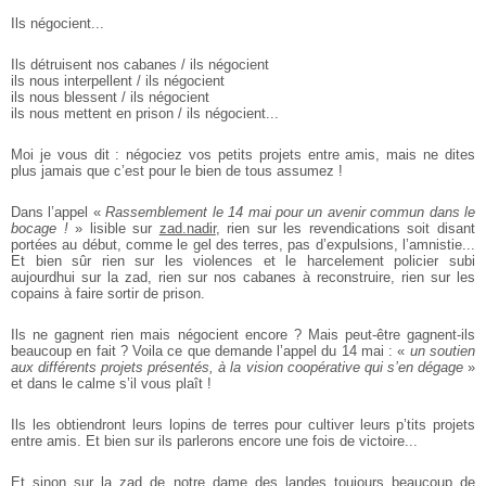
Ils négocient...
Ils détruisent nos cabanes / ils négocient
ils nous interpellent / ils négocient
ils nous blessent / ils négocient
ils nous mettent en prison / ils négocient...
Moi je vous dit : négociez vos petits projets entre amis, mais ne dites
plus jamais
que c’est pour le bien de tous assumez !
Dans l’appel «
Rassemblement le 14 mai pour un avenir commun dans le
bocage !
»
lisible sur
zad.nadir
, rien sur les revendications soit disant
portées au début,
comme le gel des terres, pas d’expulsions, l’amnistie...
Et bien sûr rien sur les
violences et le harcelement policier subi
aujourdhui sur la zad, rien sur nos
cabanes à reconstruire, rien sur les
copains à faire sortir de prison.
Ils ne gagnent rien mais négocient encore ? Mais peut-être gagnent-ils
beaucoup
en fait ? Voila ce que demande l’appel du 14 mai : «
un soutien
aux différents
projets présentés, à la vision coopérative qui s’en dégage
»
et dans le calme s’il vous plaît !
Ils les obtiendront leurs lopins de terres pour cultiver leurs p’tits projets
entre
amis. Et bien sur ils parlerons encore une fois de victoire...
Et sinon sur la zad de notre dame des landes toujours beaucoup de