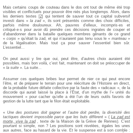
Mais certains coups de couteau dans le dos ont tout de même été trop
visibles et
conflictuels pour pouvoir être niés plus longtemps. Alors, dans
les derniers
textes
[
2
]
qui tentent de sauver tout ce capital subversif
investi dans «
la zad
», ils
sont présentés comme des choix difficiles,
parfois même douloureux. Ah, pauvres
d’elleux, incompris·es et
critiqué·e·s pour avoir dû prendre ces décisions ingrates
de couper et
d’abandonner dans la bataille quelques membres gênants de ce
grand
«
corps
» qu’était la zad, et qui n’auraient pas tenu sous le «
manteau
»
de
la légalisation. Mais tout ça pour sauver l’essentiel bien sûr.
L’essentiel...
On peut aussi y lire que oui, peut être, d’autres choix auraient été
possibles, mais
bon voilà, c’est fait, maintenant on doit se préoccuper de
«
la suite
». La suite...
Assumer ces quelques bribes leur permet de nier ce qui peut encore
l’être, et de
préparer le terrain pour une réécriture de l’Histoire en direct,
de la probable future défaite collective par la faute des « radicaux », de la
discorde qui aurait laissé
la place à l’État, d’un mythe de l’« unité du
mouvement » pour cacher qu’elle a été
l’un de leurs outils favoris de
gestion de la lutte tant que le filon était exploitable.
«
Une des postures doit gagner et l’autre doit perdre, la diversité des
tactiques devient impossible parce que les buts diffèrent
» (
La zad est
morte, vive la zad
, texte de la Maison
de la Grève de Rennes). C’est
pourtant si simple, non ? Les positions sont
nivelées, égales les unes
aux autres, face au hasard de la vie. Et le suspense est à
son comble :