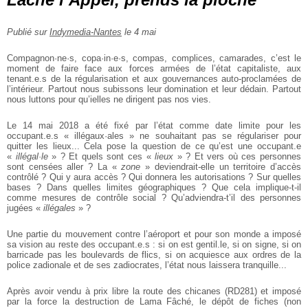
Publié sur
Indymedia-Nantes
le 4 mai
Compagnon·ne·s, copa·in·e·s, compas, complices, camarades, c’est le
moment de
faire face aux forces armées de l’état capitaliste, aux
tenant.e.s de la régularisation et aux gouvernances auto-proclamées de
l’intérieur. Partout nous subissons
leur domination et leur dédain. Partout
nous luttons pour qu’ielles ne dirigent
pas nos vies.
Le 14 mai 2018 a été fixé par l’état comme date limite pour les
occupant.e.s « illégaux·ales » ne souhaitant pas se régulariser pour
quitter les lieux... Cela pose la
question de ce qu’est une occupant.e
«
illégal·le
» ? Et quels sont ces «
lieux
» ? Et
vers où ces personnes
sont censées aller ? La «
zone
» deviendrait-elle un territoire d’accès
contrôlé ? Qui y aura accès ? Qui donnera les autorisations ? Sur quelles
bases ? Dans quelles limites géographiques ? Que cela implique-t-il
comme
mesures de contrôle social ? Qu’adviendra-t’il des personnes
jugées «
illégales
» ?
Une partie du mouvement contre l’aéroport et pour son monde a imposé
sa vision au reste des occupant.e.s : si on est gentil.le, si on signe, si on
barricade pas
les boulevards de flics, si on acquiesce aux ordres de la
police zadionale et de ses
zadiocrates, l’état nous laissera tranquille...
Après avoir vendu à prix libre la route des chicanes (RD281) et imposé
par la
force la destruction de Lama Fâché, le dépôt de fiches (non