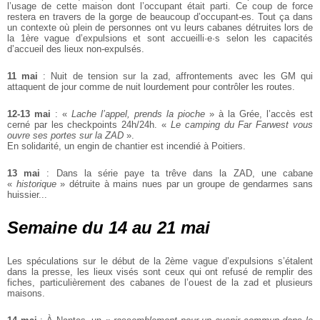
l’usage de cette maison dont l’occupant était parti. Ce coup de force
restera en travers de la gorge de beaucoup d’occupant-es. Tout ça dans
un contexte où plein de personnes ont vu
leurs cabanes détruites lors de
la 1ère vague d’expulsions et sont accueilli·e·s
selon les capacités
d’accueil des lieux non-expulsés.
11 mai
: Nuit de tension sur la zad, affrontements avec les GM qui
attaquent de
jour comme de nuit lourdement pour contrôler les routes.
12-13 mai
: «
Lache l’appel, prends la pioche
» à la Grée, l’accès est
cerné par les checkpoints 24h/24h. «
Le camping du Far Farwest vous
ouvre ses portes sur la ZAD
».
En solidarité, un engin de chantier est incendié à Poitiers.
13 mai
: Dans la série paye ta trêve dans la ZAD, une cabane
«
historique
» détruite à mains nues par un groupe de gendarmes sans
huissier...
Semaine du 14 au 21 mai
Les spéculations sur le début de la 2ème vague d’expulsions s’étalent
dans la
presse, les lieux visés sont ceux qui ont refusé de remplir des
fiches, particulièrement des cabanes de l’ouest de la zad et plusieurs
maisons.