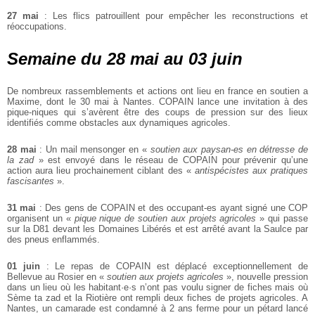
27 mai
: Les flics patrouillent pour empêcher les reconstructions et
réoccupations.
Semaine du 28 mai au 03 juin
De nombreux rassemblements et actions ont lieu en france en soutien a
Maxime,
dont le 30 mai à Nantes. COPAIN lance une invitation à des
pique-niques qui
s’avèrent être des coups de pression sur des lieux
identifiés comme obstacles aux
dynamiques agricoles.
28 mai
: Un mail mensonger en «
soutien aux paysan-es en détresse de
la zad
» est
envoyé dans le réseau de COPAIN pour prévenir qu’une
action aura lieu
prochainement ciblant des «
antispécistes aux pratiques
fascisantes
».
31 mai
: Des gens de COPAIN et des occupant-es ayant signé une COP
organisent
un «
pique nique de soutien aux projets agricoles
» qui passe
sur la D81 devant les Domaines Libérés et est arrêté avant la Saulce par
des pneus enflammés.
01 juin
: Le repas de COPAIN est déplacé exceptionnellement de
Bellevue au
Rosier en «
soutien aux projets agricoles
», nouvelle pression
dans un lieu où les
habitant·e·s n’ont pas voulu signer de fiches mais où
Sème ta zad et la Riotière ont
rempli deux fiches de projets agricoles. A
Nantes, un camarade est condamné à 2
ans ferme pour un pétard lancé