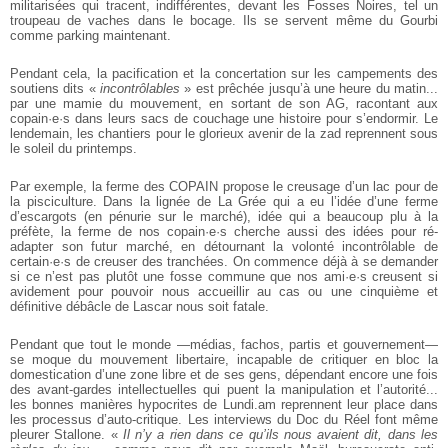
militarisées qui
tracent, indifférentes, devant les Fosses Noires, tel un
troupeau de vaches dans le
bocage. Ils se servent même du Gourbi
comme parking maintenant.
Pendant cela, la pacification et la concertation sur les campements des
soutiens
dits «
incontrôlables
» est prêchée jusqu’à une heure du matin...
par une mamie du
mouvement, en sortant de son AG, racontant aux
copain·e·s dans leurs sacs de
couchage une histoire pour s’endormir. Le
lendemain, les chantiers pour le glorieux avenir de la zad reprennent sous
le soleil du printemps.
Par exemple, la ferme des COPAIN propose le creusage d’un lac pour de
la pisciculture. Dans la lignée de La Grée qui a eu l’idée d’une ferme
d’escargots (en pénurie sur le marché), idée qui a beaucoup plu à la
préfète, la ferme de nos copain·e·s cherche aussi des idées pour ré-
adapter son futur marché, en détournant
la volonté incontrôlable de
certain·e·s de creuser des tranchées. On commence
déjà à se demander
si ce n’est pas plutôt une fosse commune que nos ami·e·s
creusent si
avidement pour pouvoir nous accueillir au cas ou une cinquième et
définitive débâcle de Lascar nous soit fatale.
Pendant que tout le monde —médias, fachos, partis et gouvernement—
se moque
du mouvement libertaire, incapable de critiquer en bloc la
domestication d’une
zone libre et de ses gens, dépendant encore une fois
des avant-gardes intellectuelles qui puent la manipulation et l’autorité...
les bonnes manières
hypocrites de Lundi.am reprennent leur place dans
les processus d’auto-critique.
Les interviews du Doc du Réel font même
pleurer Stallone. «
Il n’y a rien dans ce
qu’ils nous avaient dit, dans les