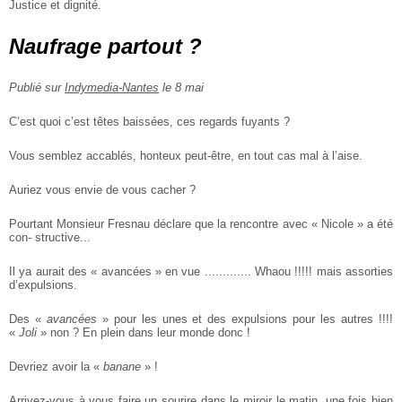
Justice et dignité.
Naufrage partout ?
Publié sur
Indymedia-Nantes
le 8 mai
C’est quoi c’est têtes baissées, ces regards fuyants ?
Vous semblez accablés, honteux peut-être, en tout cas mal à l’aise.
Auriez vous envie de vous cacher ?
Pourtant Monsieur Fresnau déclare que la rencontre avec « Nicole » a été
con-
structive...
Il ya aurait des « avancées » en vue ............. Whaou !!!!! mais assorties
d’expulsions.
Des «
avancées
» pour les unes et des expulsions pour les autres !!!!
«
Joli
» non ?
En plein dans leur monde donc !
Devriez avoir la «
banane
» !
Arrivez-vous à vous faire un sourire dans le miroir le matin, une fois bien