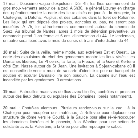
17 mai : Deuxième vague d’expulsion. Dès 4h, les flics commencent de
gros mou-
vements autour de la zad. A 6h30, le général Lizuray en charge
des opérationsmontre la carte des lieux ciblés ce jour-là : la Vosgerie, la
Châteigne, la Datcha,
Puiplus, et des cabanes dans la forêt de Rohanne.
Les lieux qui ont déposé des
projets, agricoles ou pas, ne seront pas
inquiétés. À 7h, les affrontements commencent autour du chemin de
Suez. Au tribunal de Nantes, après 1 mois de
détention préventive, un
camarade prend 1 an ferme et 6 ans d’interdiction du
44. Le lendemain,
un autre sera libéré avec 5 mois de sursis et 5 ans d’interdiction
du 44.
18 mai
: Suite de la veille, même mode, aux extrêmes Est et Ouest.. La
carte des
expulsions du chef des gendarmes montre les lieux visés : les
Domaines libérées,
Le Phoenix, la Tarte, la Freuze, et la Gare et Kerterre
côté Est. Nasse autour de St
Jean. Une invitation à St-jean-cabane où il
est conseillé de venir « muni de sa
carte d’identité » pour un banquet de
soutien et écouter Damasio lire son
bouquin. La cabane sur l’eau est
incendiée par les gendarmes. 9 arrestations.
19 mai
: Patrouilles massives de flics avec blindés, contrôles et pression
autour
des lieux détruits ou expulsés (les Domaines libérés notamment).
20 mai
: Contrôles alentours. Plusieurs rendez-vous sur la zad : à la
Chateigne
pour récupérer des matériaux, à Bellevue pour déplacer une
structure de dôme
vers le Gourbi, à la Saulce pour aller ré-ré-réoccuper
les domaines libérées et le
phoenix, à la Wardine pour une action de
solidarité avec la Palestine, à la Grée
pour aller repotager le sabot.