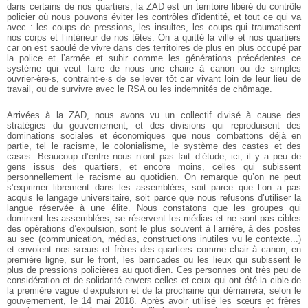
dans certains de nos quartiers, la ZAD est un
territoire libéré du contrôle
policier où nous pouvons éviter les contrôles
d’identité, et tout ce qui va
avec : les coups de pressions, les insultes, les coups
qui traumatisent
nos corps et l’intérieur de nos têtes. On a quitté la ville et nos
quartiers
car on est saoulé de vivre dans des territoires de plus en plus occupé
par
la police et l’armée et subir comme les générations précédentes ce
système
qui veut faire de nous une chaire à canon ou de simples
ouvrier·ère·s, contraint·e·s de se lever tôt car vivant loin de leur lieu de
travail, ou de survivre avec le
RSA ou les indemnités de chômage.
Arrivées à la ZAD, nous avons vu un collectif divisé à cause des
stratégies du
gouvernement, et des divisions qui reproduisent des
dominations sociales et
économiques que nous combattons déjà en
partie, tel le racisme, le colonialisme,
le système des castes et des
cases. Beaucoup d’entre nous n’ont pas fait d’étude,
ici, il y a peu de
gens issus des quartiers, et encore moins, celles qui subissent
personnellement le racisme au quotidien. On remarque qu’on ne peut
s’exprimer
librement dans les assemblées, soit parce que l’on a pas
acquis le langage
universitaire, soit parce que nous refusons d’utiliser la
langue réservée à une
élite. Nous constatons que les groupes qui
dominent les assemblées, se réservent
les médias et ne sont pas cibles
des opérations d’expulsion, sont le plus souvent à
l’arrière, à des postes
au sec (communication, médias, constructions inutiles vu le
contexte...)
et envoient nos sœurs et frères des quartiers comme chair à canon,
en
première ligne, sur le front, les barricades ou les lieux qui subissent le
plus de
pressions policières au quotidien. Ces personnes ont très peu de
considération et
de solidarité envers celles et ceux qui ont été la cible de
la première vague
d’expulsion et de la prochaine qui démarrera, selon le
gouvernement, le 14 mai
2018. Après avoir utilisé les sœurs et frères