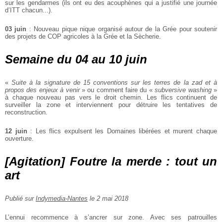
sur les gendarmes (ils ont eu des acouphènes qui
a justifié une journée
d’ITT chacun...).
03 juin
: Nouveau pique nique organisé autour de la Grée pour soutenir
des projets de COP agricoles à la Grée et la Sècherie.
Semaine du 04 au 10 juin
«
Suite à la signature de 15 conventions sur les terres de la zad et à
propos des enjeux à
venir
» ou comment faire du «
subversive washing
»
à chaque nouveau pas vers le
droit chemin. Les flics continuent de
surveiller la zone et interviennent pour
détruire les tentatives de
reconstruction.
12 juin
: Les flics expulsent les Domaines libérées et murent chaque
ouverture.
[Agitation] Foutre la merde : tout un
art
Publié sur
Indymedia-Nantes
le 2 mai 2018
L’ennui recommence à s’ancrer sur zone. Avec ses patrouilles