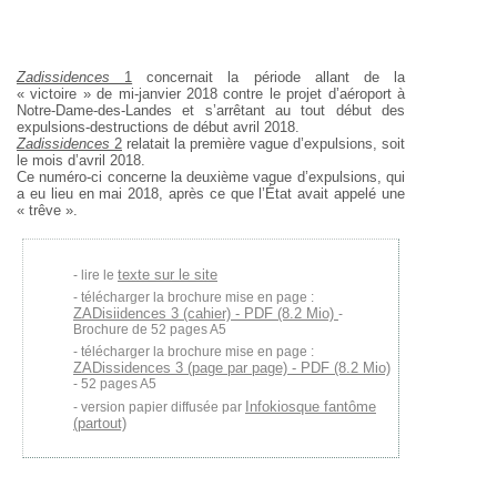
Zadissidences
1
concernait la période allant de la
« victoire » de mi-janvier 2018 contre le projet d’aéroport à
Notre-Dame-des-Landes et s’arrêtant au tout début des
expulsions-destructions de début avril 2018.
Zadissidences
2
relatait la première vague d’expulsions, soit
le mois d’avril 2018.
Ce numéro-ci concerne la deuxième vague d’expulsions, qui
a eu lieu en mai 2018, après ce que l’État avait appelé une
« trêve ».
texte sur le site
lire le
télécharger la brochure mise en page :
ZADisiidences 3 (cahier) - PDF (8.2 Mio)
-
Brochure de 52 pages A5
télécharger la brochure mise en page :
ZADissidences 3 (page par page) - PDF (8.2 Mio)
- 52 pages A5
Infokiosque fantôme
version papier diffusée par
(partout)