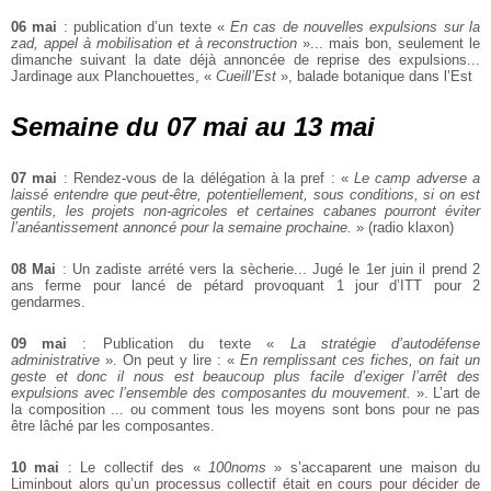
06 mai
: publication d’un texte «
En cas de nouvelles expulsions sur la
zad, appel à
mobilisation et à reconstruction
»... mais bon, seulement le
dimanche suivant la date
déjà annoncée de reprise des expulsions...
Jardinage aux Planchouettes,
«
Cueill’Est
», balade botanique dans l’Est
Semaine du 07 mai au 13 mai
07 mai
: Rendez-vous de la délégation à la pref : «
Le camp adverse a
laissé entendre
que peut-être, potentiellement, sous conditions, si on est
gentils, les projets non-agricoles
et certaines cabanes pourront éviter
l’anéantissement annoncé pour la semaine
prochaine.
» (radio klaxon)
08 Mai
: Un zadiste arrété vers la sècherie... Jugé le 1er juin il prend 2
ans ferme
pour lancé de pétard provoquant 1 jour d’ITT pour 2
gendarmes.
09 mai
: Publication du texte «
La stratégie d’autodéfense
administrative
». On peut y
lire : «
En remplissant ces fiches, on fait un
geste et donc il nous est beaucoup plus facile
d’exiger l’arrêt des
expulsions avec l’ensemble des composantes du mouvement.
». L’art
de
la composition ... ou comment tous les moyens sont bons pour ne pas
être
lâché par les composantes.
10 mai
: Le collectif des «
100noms
» s’accaparent une maison du
Liminbout alors qu’un processus collectif était en cours pour décider de