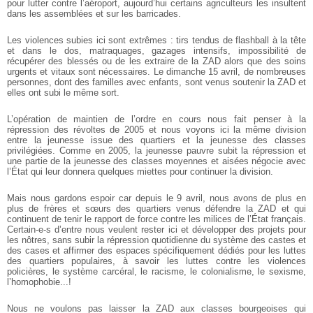
pour lutter contre l’aéroport,
aujourd’hui certains agriculteurs les insultent
dans les assemblées et sur les
barricades.
Les violences subies ici sont extrêmes : tirs tendus de flashball à la tête
et dans le
dos, matraquages, gazages intensifs, impossibilité de
récupérer des blessés ou de les extraire de la ZAD alors que des soins
urgents et vitaux sont nécessaires. Le
dimanche 15 avril, de nombreuses
personnes, dont des familles avec enfants,
sont venus soutenir la ZAD et
elles ont subi le même sort.
L’opération de maintien de l’ordre en cours nous fait penser à la
répression des
révoltes de 2005 et nous voyons ici la même division
entre la jeunesse issue des
quartiers et la jeunesse des classes
privilégiées. Comme en 2005, la jeunesse
pauvre subit la répression et
une partie de la jeunesse des classes moyennes et
aisées négocie avec
l’État qui leur donnera quelques miettes pour continuer la
division.
Mais nous gardons espoir car depuis le 9 avril, nous avons de plus en
plus de
frères et sœurs des quartiers venus défendre la ZAD et qui
continuent de tenir le
rapport de force contre les milices de l’État français.
Certain-e-s d’entre nous
veulent rester ici et développer des projets pour
les nôtres, sans subir la
répression quotidienne du système des castes et
des cases et affirmer des espaces
spécifiquement dédiés pour les luttes
des quartiers populaires, à savoir les luttes
contre les violences
policières, le système carcéral, le racisme, le colonialisme, le
sexisme,
l’homophobie...!
Nous ne voulons pas laisser la ZAD aux classes bourgeoises qui