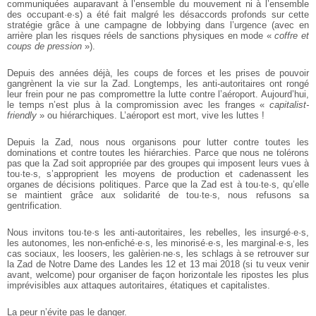
communiquées auparavant à l’ensemble du mouvement ni à l’ensemble
des occupant·e·s) a été fait
malgré les désaccords profonds sur cette
stratégie grâce à une campagne de lobbying dans l’urgence (avec en
arrière plan les risques réels de sanctions
physiques en mode «
coffre et
coups de pression
»).
Depuis des années déjà, les coups de forces et les prises de pouvoir
gangrènent la vie sur la Zad. Longtemps, les anti-autoritaires ont rongé
leur frein pour ne pas
compromettre la lutte contre l’aéroport. Aujourd’hui,
le temps n’est plus à la
compromission avec les franges «
capitalist-
friendly
» ou hiérarchiques. L’aéroport
est mort, vive les luttes !
Depuis la Zad, nous nous organisons pour lutter contre toutes les
dominations et
contre toutes les hiérarchies. Parce que nous ne tolérons
pas que la Zad soit appropriée par des groupes qui imposent leurs vues à
tou·te·s, s’approprient les
moyens de production et cadenassent les
organes de décisions politiques. Parce
que la Zad est à tou·te·s, qu’elle
se maintient grâce aux solidarité de tou·te·s, nous
refusons sa
gentrification.
Nous invitons tou·te·s les anti-autoritaires, les rebelles, les insurgé·e·s,
les autonomes, les non-enfiché·e·s, les minorisé·e·s, les marginal·e·s, les
cas sociaux, les
loosers, les galèrien·ne·s, les schlags à se retrouver sur
la Zad de Notre Dame des
Landes les 12 et 13 mai 2018 (si tu veux venir
avant, welcome) pour organiser de
façon horizontale les ripostes les plus
imprévisibles aux attaques autoritaires,
étatiques et capitalistes.
La peur n’évite pas le danger.