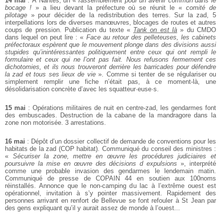
14 mai
: À Nantes, un «
rassemblement pour un avenir commun dans le
bocage !
» a lieu devant la préfecture où se réunit le «
comité de
pilotage
» pour décider de la
redistribution des terres. Sur la zad, 5
interpellations lors de diverses manœuvres, blocages de routes et autres
coups de pression. Publication du texte «
Tank
on est là
» du CMDO
dans lequel on peut lire : «
Face au retour des pelleteuses, les cabinets
préfectoraux espèrent que le mouvement plonge dans des divisions aussi
stupides
qu’inintéressantes politiquement entre ceux qui ont rempli le
formulaire et ceux qui ne
l’ont pas fait. Nous refusons fermement ces
dichotomies, et ils nous trouveront derrière les
barricades pour défendre
la zad et tous ses lieux de vie
». Comme si tenter de se régulariser ou
simplement remplir une fiche n’était pas, à ce moment-là, une
désolidarisation concrète d’avec les squatteur·euse·s.
15 mai
: Opérations militaires de nuit en centre-zad, les gendarmes font
des embuscades. Destruction de la cabane de la mandragore dans la
zone non motorisée.
3 arrestations.
16 mai
: Dépôt d’un dossier collectif de demande de conventions pour les
habitats de la zad (COP habitat). Communiqué du conseil des ministres :
«
Sécuriser la
zone, mettre en œuvre les procédures judiciaires et
poursuivre la mise en œuvre des décisions d expulsions
», interprété
comme une probable invasion des gendarmes le lendemain matin.
Communiqué de presse de COPAIN 44 en soutien aux 100noms
réinstallés. Annonce que le non-camping du lac à l’extrême ouest est
opérationnel, invitation à s’y pointer massivement. Rapidement des
personnes
arrivant en renfort de Bellevue se font refouler à St Jean par
des gens expliquant
qu’il y aurait assez de monde à l’ouest...