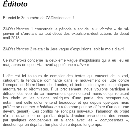
Éditoto
Et voici le 3e numéro de ZADissidences !
ZADissidences
1 concernait la période allant de la «
victoire
» de mi-
janvier et
s’arrêtant au tout début des expulsions-destructions de début
avril 2018.
ZADissidences
2 relatait la 1ère vague d’expulsions, soit le mois d’avril.
Ce numéro-ci concerne la deuxième vague d’expulsions qui a eu lieu en
mai,
après ce que l’État avait appelé une «
trêve
».
L’idée est ici toujours de compiler des textes qui causent de la zad,
critiquent la
tendance dominante dans le mouvement de lutte contre
l’aéroport de Notre-Dame-des-Landes, et tentent d’enrayer ses pratiques
autoritaires et réformistes.
Plus précisément, nous voulons participer à
diffuser des voix de ce mouvement
qu’on entend moins et qui refusent
les choix et les visions politiques d’une partie
des occupant·e·s,
notamment celle qu’on entend beaucoup et qui depuis quelques
mois
préfère se nommer «
habitant·e·s
» (comme pour se défaire d’un costume
devenu gênant). Ces conflits ne sont pas nouveaux, l’abandon du projet
n’a fait
qu’amplifier ce qui était déjà la direction prise depuis des années
par quelques
occupant·e·s en alliance avec les «
composantes
»,
direction qui en déjà fait fuir
plus d’un·e depuis longtemps.