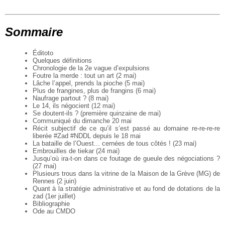
Sommaire
Éditoto
Quelques définitions
Chronologie de la 2e vague d’expulsions
Foutre la merde : tout un art (2 mai)
Lâche l’appel, prends la pioche (5 mai)
Plus de frangines, plus de frangins (6 mai)
Naufrage partout ? (8 mai)
Le 14, ils négocient (12 mai)
Se doutent-ils ? (première quinzaine de mai)
Communiqué du dimanche 20 mai
Récit subjectif de ce qu’il s’est passé au domaine re-re-re-re
liberée #Zad #NDDL depuis le 18 mai
La bataille de l’Ouest... cernées de tous côtés ! (23 mai)
Embrouilles de tiekar (24 mai)
Jusqu’où ira-t-on dans ce foutage de gueule des négociations ?
(27 mai)
Plusieurs trous dans la vitrine de la Maison de la Grève (MG) de
Rennes (2 juin)
Quant à la stratégie administrative et au fond de dotations de la
zad (1er juillet)
Bibliographie
Ode au CMDO