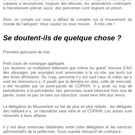
cabanes a
reconstruire, toujours des blessés, les arrestations continuent,
le harcèlement
policier aussi, des personnes sont toujours en prison.
Alors on compte sur vous a défaut de compter sur le mouvement du
monde de
l’aéroport. Vous saurez où nous trouver... À très vite !
Se doutent-ils de quelque chose ?
Première quinzaine de mai
Petit cours de novlangue appliquée.
Les réunions se multiplient tellement que même les grand’ messes (l’AG
des
abusages, par exemple) sont annoncées à la va vite, par texto sur
des listes affinitaires. Du coup, personne n’y est sauf ceux et celles qui y
sont les bienvenu·e·s. Il
paraît que la dernière en date, celle de mercredi,
a été recadrée par un porte-parole de COPAIN. Il y avait eu trop de
perturbations à la précédente, des
personnes osant intervenir hors tour de
parole, osant ne pas se taire sur injonction, osant tenir tête aux nervis.
La délégation du Mouvement se fait de plus en plus réduite : les délégués
des
habitant·e·s, un naturaliste sans lutte et un COPAIN. Les autres sont
retournés à
leurs affaires.
Il y eut deux entrevues bilatérales entre cette délégation et les services
administratifs de la préfecture. Sous mandat rétroactif de confiance...