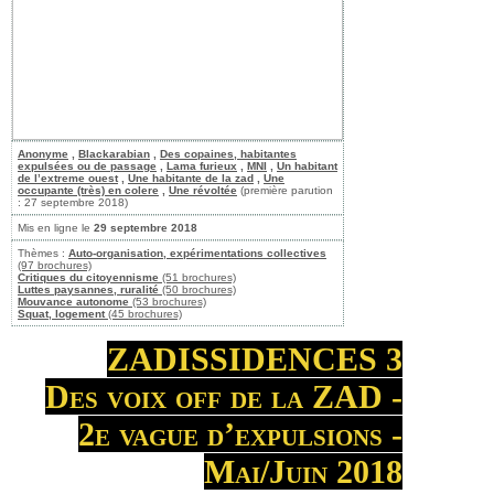
Anonyme
,
Blackarabian
,
Des copaines, habitantes
expulsées ou de passage
,
Lama furieux
,
MNI
,
Un habitant
de l’extreme ouest
,
Une habitante de la zad
,
Une
occupante (très) en colere
,
Une révoltée
(première parution
: 27 septembre 2018)
Mis en ligne le
29 septembre 2018
Thèmes :
Auto-organisation, expérimentations collectives
(97 brochures)
Critiques du citoyennisme
(51 brochures)
Luttes paysannes, ruralité
(50 brochures)
Mouvance autonome
(53 brochures)
Squat, logement
(45 brochures)
ZADISSIDENCES 3
Des voix off de la ZAD -
2e vague d’expulsions -
Mai/Juin 2018