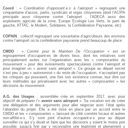
Coord
: «
Coordination d’opposant.e.s à l’aéroport
» regroupant une
cinquantaine
d’assos, partis, syndicats et orgas citoyennes (dont l’ACIPA
principale asso
citoyenne contre l’aéroport , l’ADECA asso des
exploitants agricole de la zone,
Europe Ecologie Les Verts, le parti de
gauche, ATTAC, le Modem, Solidaires, la
Confédération Paysanne, etc)
COPAIN
: collectif regroupant une soixantaine d’agriculteurs des environs
contre
l’aéroport où la confédération paysanne prend beaucoup de place.
CMDO
: «
Comité pour le Maintien De l’Occupation
» est un
regroupement d’occupant-es de divers lieux, dont les initiatives sont
principalement axées sur
l’organisation avec les «
composantes du
mouvement
» pour des évènements spectaculaires contre l’aéroport et
pour imaginer un «
avenir sans aéroport
». Ce
groupe au départ secret
s’est peu à peu «
autonomisé
» du reste de l’occupation,
n’acceptant pas
les critiques qui pouvaient, une fois son existence connue, leur
être sur
leurs méthodes qui privatisaient avec les autres «
composantes
» les
décisions du mouvement.
A.G. des Usages
: assemblée crée en septembre 2017, avec pour
objectif de préparer l’«
avenir sans aéroport
». Sa vocation est de créer
une délégation et des arguments pour aller négocier avec l’état après
l’abandon du projet. Elle a été
mise en place par un accord entre le
CMDO et les «
composantes
», laissant de côté comités locaux et autres
non-affilié·e·s. S’y sont joint d’autres occupant·e·s pour au départ
surveiller ce qui s’y disait et faire que les décisions y soient le moins
pire
possible, jusqu’à finir par y reconnaître une légitimité et pleinement y