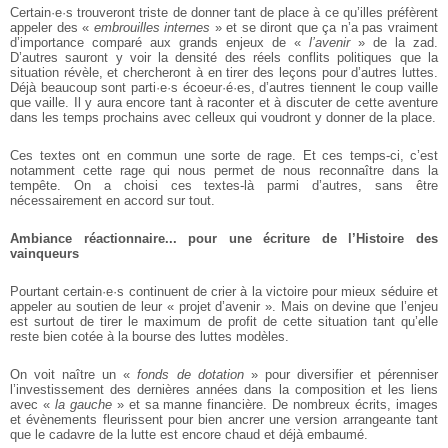
Certain·e·s trouveront triste de donner tant de place à ce qu’illes préfèrent
appeler des «
embrouilles internes
» et se diront que ça n’a pas vraiment
d’importance comparé aux grands enjeux de «
l’avenir
» de la zad.
D’autres
sauront y voir la densité des réels conflits politiques que la
situation révèle, et
chercheront à en tirer des leçons pour d’autres luttes.
Déjà beaucoup sont
parti·e·s écoeur·é·es, d’autres tiennent le coup vaille
que vaille. Il y aura encore
tant à raconter et à discuter de cette aventure
dans les temps prochains avec
celleux qui voudront y donner de la place.
Ces textes ont en commun une sorte de rage. Et ces temps-ci, c’est
notamment
cette rage qui nous permet de nous reconnaître dans la
tempête. On a choisi ces
textes-là parmi d’autres, sans être
nécessairement en accord sur tout.
Ambiance réactionnaire... pour une écriture de l’Histoire des
vainqueurs
Pourtant certain·e·s continuent de crier à la victoire pour mieux séduire et
appeler au soutien de leur « projet d’avenir ». Mais on devine que l’enjeu
est surtout
de tirer le maximum de profit de cette situation tant qu’elle
reste bien cotée à la
bourse des luttes modèles.
On voit naître un «
fonds de dotation
» pour diversifier et pérenniser
l’investissement des dernières années dans la composition et les liens
avec «
la gauche
» et sa
manne financière. De nombreux écrits, images
et évènements fleurissent pour
bien ancrer une version arrangeante tant
que le cadavre de la lutte est encore
chaud et déjà embaumé.