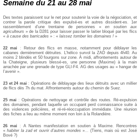
Semaine du 21 au 28 mai
Des textes paraissent sur le net pour soutenir la voie de la négociation, et
contrer
la parole critique des expulsé-es et autres dissident-es. 1er
rassemblement d’une
trentaine de personnes «
en soutien aux
agriculteurs
» de la D281 pour laisser
passer le laitier bloqué par les flics
«
à cause des barricades
» : «
laissez tomber les domaines !
»
22 mai
: Retour des flics en masse, notamment pour déblayer les
cabanes
dernièrement détruites. L’hélico survol la ZAD depuis 4h40. Au
moins 2 blindés et
50 fourgons sur zone. À midi, affrontements autour de
la Chateigne, plusieurs
blessé-es, une personne (Maxime) à la main
arrachée par une grenade de type
GLI-F4. AG des usages au « hangar de
l’avenir ».
23 et 24 mai
: Opérations de déblayage des lieux détruits avec un millier
de flics
dès 7h du mat. Affrontements autour du chemin de Suez.
25 mai
: Opérations de nettoyage et contrôle des routes. Ré-expulsion
des domaines, pendant laquelle un occupant perd connaissance suite à
des violences
policières, et ré-ré-réoccupation immédiate. Une réunion
des fiches a lieu au
même moment non loin à la Rolandière.
26 mai
: A Nantes manifestation en soutien à Maxime. Rencontres
«
habiter la zad
et ouvrir d’autres mondes
»... (Tiens, mais où est José
Bové ?)