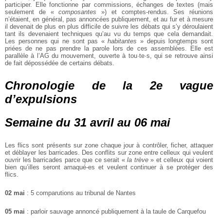
participer. Elle fonctionne par commissions, échanges de textes (mais
seulement de
«
composantes
») et comptes-rendus. Ses réunions
n’étaient, en général, pas annoncées publiquement, et au fur et à mesure
il devenait de plus en plus difficile
de suivre les débats qui s’y déroulaient
tant ils devenaient techniques qu’au vu
du temps que cela demandait.
Les personnes qui ne sont pas «
habitantes
» depuis
longtemps sont
priées de ne pas prendre la parole lors de ces assemblées. Elle est
parallèle à l’AG du mouvement, ouverte à tou·te·s, qui se retrouve ainsi
de fait
dépossédée de certains débats.
Chronologie de la 2e vague
d’expulsions
Semaine du 31 avril au 06 mai
Les flics sont présents sur zone chaque jour à contrôler, ficher, attaquer
et
déblayer les barricades. Des conflits sur zone entre celleux qui veulent
ouvrir les
barricades parce que ce serait «
la trève
» et celleux qui voient
bien qu’illes seront
arnaqué-es et veulent continuer à se protéger des
flics.
02 mai
: 5 comparutions au tribunal de Nantes
05 mai
: parloir sauvage annoncé publiquement à la taule de Carquefou