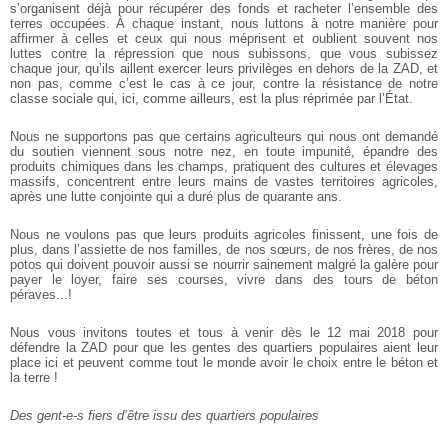
s’organisent déjà
pour récupérer des fonds et racheter l’ensemble des
terres occupées. À chaque
instant, nous luttons à notre manière pour
affirmer à celles et ceux qui nous
méprisent et oublient souvent nos
luttes contre la répression que nous subissons,
que vous subissez
chaque jour, qu’ils aillent exercer leurs privilèges en dehors de
la ZAD, et
non pas, comme c’est le cas à ce jour, contre la résistance de notre
classe sociale qui, ici, comme ailleurs, est la plus réprimée par l’État.
Nous ne supportons pas que certains agriculteurs qui nous ont demandé
du
soutien viennent sous notre nez, en toute impunité, épandre des
produits
chimiques dans les champs, pratiquent des cultures et élevages
massifs,
concentrent entre leurs mains de vastes territoires agricoles,
après une lutte
conjointe qui a duré plus de quarante ans.
Nous ne voulons pas que leurs produits agricoles finissent, une fois de
plus, dans
l’assiette de nos familles, de nos sœurs, de nos frères, de nos
potos qui doivent
pouvoir aussi se nourrir sainement malgré la galère pour
payer le loyer, faire ses
courses, vivre dans des tours de béton
péraves...!
Nous vous invitons toutes et tous à venir dès le 12 mai 2018 pour
défendre la ZAD
pour que les gentes des quartiers populaires aient leur
place ici et peuvent
comme tout le monde avoir le choix entre le béton et
la terre !
Des gent-e-s fiers d’être issu des quartiers populaires