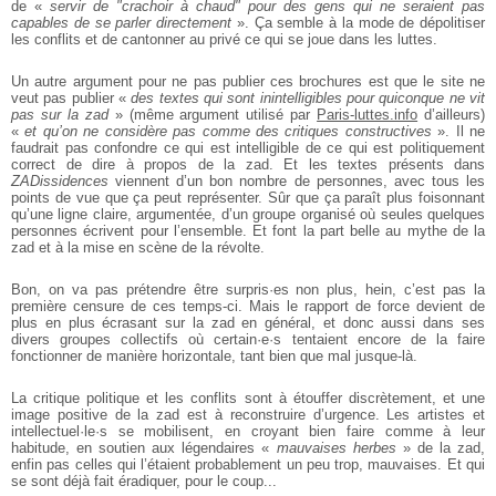
de «
servir de "crachoir à chaud" pour des gens qui ne seraient pas
capables de se parler directement
». Ça
semble à la mode de dépolitiser
les conflits et de cantonner au privé ce qui se
joue dans les luttes.
Un autre argument pour ne pas publier ces brochures est que le site ne
veut pas
publier «
des textes qui sont inintelligibles pour quiconque ne vit
pas sur la zad
» (même argument utilisé par
Paris-luttes.info
d’ailleurs)
«
et qu’on ne considère pas comme des critiques constructives
». Il ne
faudrait pas confondre ce qui est intelligible de ce qui est politiquement
correct de dire à propos de la zad. Et les textes
présents dans
ZADissidences
viennent d’un bon nombre de personnes, avec tous
les
points de vue que ça peut représenter. Sûr que ça paraît plus foisonnant
qu’une ligne claire, argumentée, d’un groupe organisé où seules quelques
personnes écrivent pour l’ensemble. Et font la part belle au mythe de la
zad et à la
mise en scène de la révolte.
Bon, on va pas prétendre être surpris·es non plus, hein, c’est pas la
première
censure de ces temps-ci. Mais le rapport de force devient de
plus en plus écrasant
sur la zad en général, et donc aussi dans ses
divers groupes collectifs où certain·e·s tentaient encore de la faire
fonctionner de manière horizontale, tant bien
que mal jusque-là.
La critique politique et les conflits sont à étouffer discrètement, et une
image
positive de la zad est à reconstruire d’urgence. Les artistes et
intellectuel·le·s se
mobilisent, en croyant bien faire comme à leur
habitude, en soutien aux légendaires «
mauvaises herbes
» de la zad,
enfin pas celles qui l’étaient
probablement un peu trop, mauvaises. Et qui
se sont déjà fait éradiquer, pour le
coup...