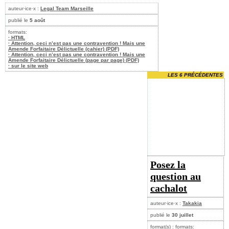
auteur·ice·x :
Legal Team Marseille
publié le
5 août
formats:
· HTML
· Attention, ceci n’est pas une contravention ! Mais une
Amende Forfaitaire Délictuelle (cahier) (PDF)
· Attention, ceci n’est pas une contravention ! Mais une
Amende Forfaitaire Délictuelle (page par page) (PDF)
· sur le site web
LES 6 PRÉCÉDENTES
Posez la
question au
cachalot
auteur·ice·x :
Takakia
publié le
30 juillet
format(s) : formats: