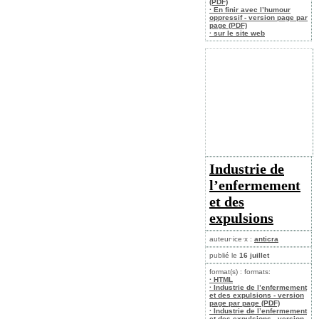
(PDF)
· En finir avec l’humour
oppressif - version page par
page (PDF)
· sur le site web
Industrie de
l’enfermement
et des
expulsions
auteur·ice·x :
anticra
publié le
16 juillet
format(s) : formats:
· HTML
· Industrie de l’enfermement
et des expulsions - version
page par page (PDF)
· Industrie de l’enfermement
et des expulsions - version