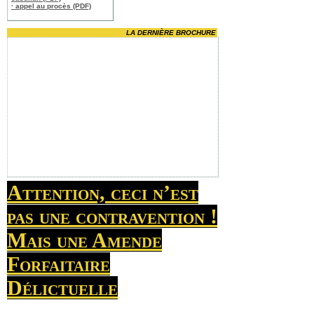
· appel au procès (PDF)
LA DERNIÈRE BROCHURE
Attention, ceci n’est
pas une contravention !
Mais une Amende
Forfaitaire
Délictuelle