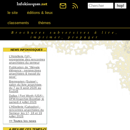
le site
éditions & lieux
classements
thèmes
Brochures subversives à lire,
imprimer, propager
NEWS INFOKIOSQUES ...
L’Hotellerie (14) :
programme des rencontres
anarchistes du semeur
Publication de "Illégale
élégance - perspectives
anarchistes & travail du
sexe"
Bremgarten (Suisse) :
salon du livre anarchiste,
du 7 au 9 août 2026 au
KuZeB
Dallas / Fort Worth (USA) :
DFW Anarchist Bookfair, le
samedi 4 juillet 2026
L’Hôtellerie (Calvados) :
rencontres anarchistes du
Semeur, les 17, 18 et 19
juillet 2026
>> Toutes les news
A (RE)LIRE CES TEMPS-CI