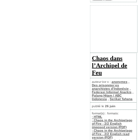
Chaos dans
l’Archipel de
Feu
auteur·ice·x :
anonymes
,
Des prisonnier⋅es
anarchistes d’Indonésie
,
Federasi Informal Anarkis
,
Palang Hitam / ABC
Indonesia
,
Serikat Tahana
publié le
26 juin
format(s) : formats:
· HTML
· Chaos in the Archipelago
of Fire - 2/2 English
imposed version (PDF)
· Chaos in the Archipelago
of Fire - 2/2 English read
version (PDF)